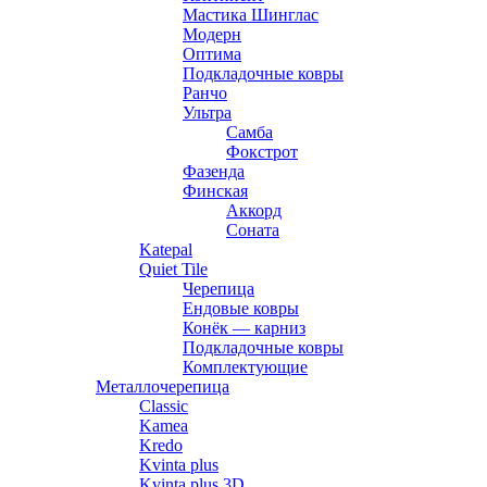
Мастика Шинглас
Модерн
Оптима
Подкладочные ковры
Ранчо
Ультра
Самба
Фокстрот
Фазенда
Финская
Аккорд
Соната
Katepal
Quiet Tile
Черепица
Ендовые ковры
Конёк — карниз
Подкладочные ковры
Комплектующие
Металлочерепица
Classic
Kamea
Kredo
Kvinta plus
Kvinta plus 3D