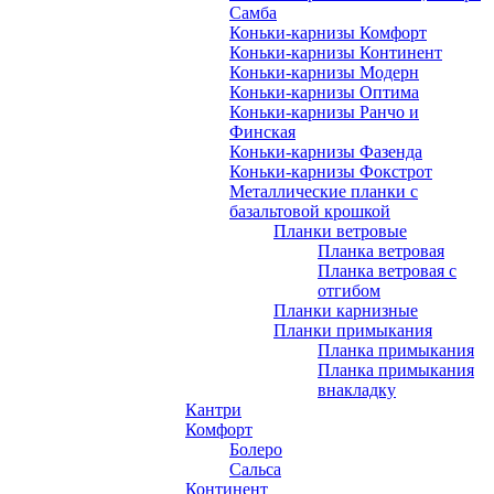
Самба
Коньки-карнизы Комфорт
Коньки-карнизы Континент
Коньки-карнизы Модерн
Коньки-карнизы Оптима
Коньки-карнизы Ранчо и
Финская
Коньки-карнизы Фазенда
Коньки-карнизы Фокстрот
Металлические планки с
базальтовой крошкой
Планки ветровые
Планка ветровая
Планка ветровая с
отгибом
Планки карнизные
Планки примыкания
Планка примыкания
Планка примыкания
внакладку
Кантри
Комфорт
Болеро
Сальса
Континент