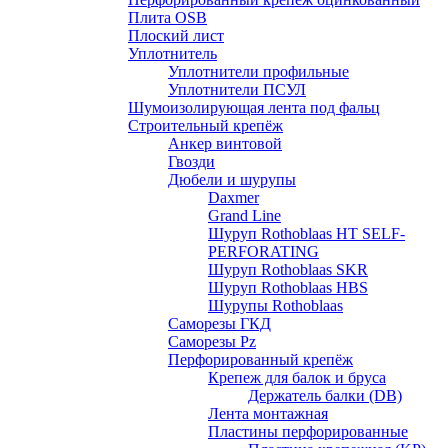
Плита OSB
Плоский лист
Уплотнитель
Уплотнители профильные
Уплотнители ПСУЛ
Шумоизолирующая лента под фальц
Строительный крепёж
Анкер винтовой
Гвозди
Дюбели и шурупы
Daxmer
Grand Line
Шуруп Rothoblaas HT SELF-
PERFORATING
Шуруп Rothoblaas SKR
Шуруп Rothoblaas НВS
Шурупы Rothoblaas
Саморeзы ГКД
Саморезы Pz
Перфорированный крепёж
Крепеж для балок и бруса
Держатель балки (DB)
Лента монтажнaя
Пластины перфорированные