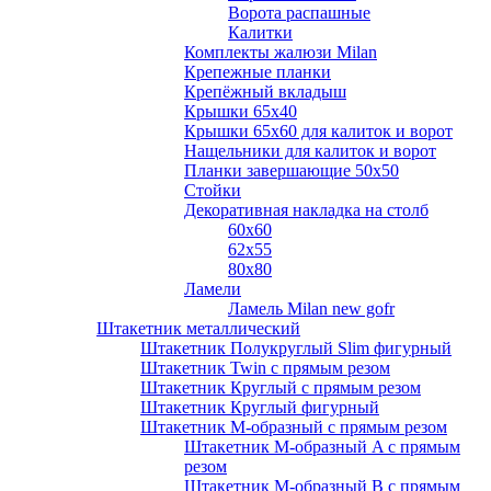
Ворота распашные
Калитки
Комплекты жалюзи Milan
Крепежные планки
Крепёжный вкладыш
Крышки 65х40
Крышки 65х60 для калиток и ворот
Нащельники для калиток и ворот
Планки завершающие 50х50
Стойки
Декоративная накладка на столб
60х60
62х55
80х80
Ламели
Ламель Milan new gofr
Штакетник металлический
Штакетник Полукруглый Slim фигурный
Штакетник Twin с прямым резом
Штакетник Круглый с прямым резом
Штакетник Круглый фигурный
Штакетник М-образный с прямым резом
Штакетник М-образный A с прямым
резом
Штакетник М-образный B с прямым