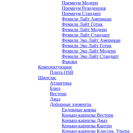
Премиум Модерн
Премиум Резиденция
Премиум Стандарт
Фемили Лайт Американ
Фемили Лайт Готик
Фемили Лайт Модерн
Фемили Лайт Стандарт
Фемили Эко Лайт Американ
Фемили Эко Лайт Готик
Фемили Эко Лайт Модерн
Фемили Эко Лайт Стандарт
Фьюжн
Комплектующие
Плита OSB
Шинглас
Атлантика
Блюз
Вестерн
Джаз
Доборные элементы
Ендовные ковры
Коньки-карнизы Вестерн
Коньки-карнизы Джаз
Коньки-карнизы Кантри
Коньки-карнизы Классик, Ультра