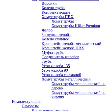
Воронки
Колено трубы
Комплектующие
Хомут трубы ПВХ
Хомут трубы
Хомут трубы Kliker Premium
Желоб
Заглушка желоба
Колено сливное
Кронштейн желоба металлический
Кронштейн желоба ПВХ
Муфта трубы
Соединитель желобов
Труба
Угол желоба 135
Угол желоба 90
Угол желоба составной
Хомут трубы металлический
Хомут трубы металлический на
дерево
Хомут трубы металлический на
кирпич
Комплектующие
Саморезы
Кровельные саморезы