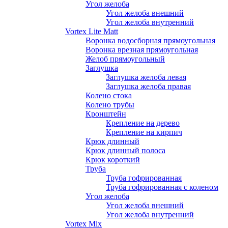
Угол желоба
Угол желоба внешний
Угол желоба внутренний
Vortex Lite Matt
Воронка водосборная прямоугольная
Воронка врезная прямоугольная
Желоб прямоугольный
Заглушка
Заглушка желоба левая
Заглушка желоба правая
Колено стока
Колено трубы
Кронштейн
Крепление на дерево
Крепление на кирпич
Крюк длинный
Крюк длинный полоса
Крюк короткий
Труба
Труба гофрированная
Труба гофрированная с коленом
Угол желоба
Угол желоба внешний
Угол желоба внутренний
Vortex Mix