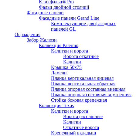
Кликфальц® Pro
Фальц двoйной стоячий
Фасадные панели
Фасадные панели Grand Line
Комплектующие для фасадных
панелей GL
Ограждения
Забор Жалюзи
Коллекция Palermo
Калитки и ворота
Ворота откатные
Калитки
Крышка 50х75
Ламели
Планка вертикальная лицевая
Планка вертикальная обратная
Планка опорная составная внешняя
Планка опорная составная внутренняя
Стойка боковая крепежная
Коллекция Texas
Калитки и ворота
Ворота распашные
Калитки
Откатные ворота
Крепежный вкладыш