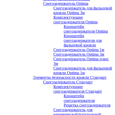
Снегозадержатель Optima
Снегозадержатель для фальцевой
кровли Optima 3м
Комплектующие
снегозадержателя Optima
Кронштейн
снегозадержателя Optima
Кронштейн
снегозадержателя для
фальцевой кровли
Снегозадержатель Optima 1м
Снегозадержатель Optima 3м
Снегозадержатель Optima плюс
3м
Снегозадержатель для фальцевой
кровли Optima 1м
Элементы безопасности кровли Стандарт
Снегозадержатель Стандарт
Комплектующие
снегозадержателя Стандарт
Кронштейн
снегозадержателя
Решетка снегозадержателя
Снегозадержатель для
керамической/натуральной