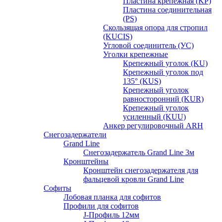
Пластина крепежная (KP)
Пластина соединительная
(PS)
Скользящая опора для стропил
(KUCIS)
Угловой соединитель (УС)
Уголки крепежныe
Крепежный уголок (KU)
Крепежный уголок под
135° (KUS)
Крепежный уголок
равносторонний (KUR)
Крепежный уголок
усиленный (KUU)
Анкер регулировочный ARH
Снегозадержатели
Grand Line
Снегозадержатель Grand Line 3м
Кронштейны
Кронштейн снегозадержателя для
фальцевой кровли Grand Line
Софиты
Лобовая планка для софитов
Профили для софитов
J-Профиль 12мм