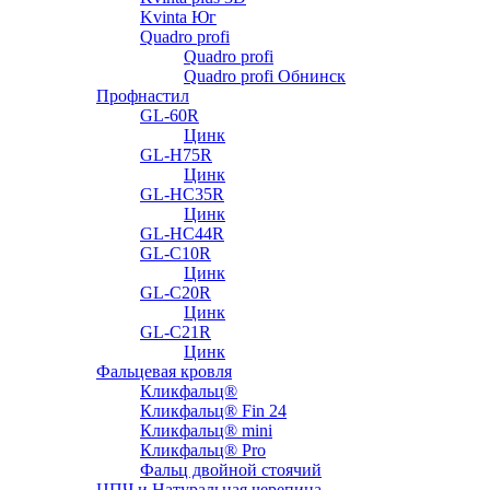
Kvinta Юг
Quadro profi
Quadro profi
Quadro profi Обнинск
Профнастил
GL-60R
Цинк
GL-H75R
Цинк
GL-HC35R
Цинк
GL-HC44R
GL-С10R
Цинк
GL-С20R
Цинк
GL-С21R
Цинк
Фальцевая кровля
Кликфальц®
Кликфальц® Fin 24
Кликфальц® mini
Кликфальц® Pro
Фальц двойной стоячий
ЦПЧ и Натуральная черепица