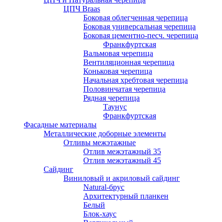
ЦПЧ Braas
Боковая облегченная черепица
Боковая универсальная черепица
Боковая цементно-песч. черепица
Франкфуртская
Вальмовая черепица
Вентиляционная черепица
Коньковая черепица
Начальная хребтовая черепица
Половинчатая черепица
Рядная черепица
Таунус
Франкфуртская
Фасадные материалы
Металлические доборные элементы
Отливы межэтажные
Отлив межэтажный 35
Отлив межэтажный 45
Сайдинг
Виниловый и акриловый сайдинг
Natural-брус
Архитектурный планкен
Белый
Блок-хаус