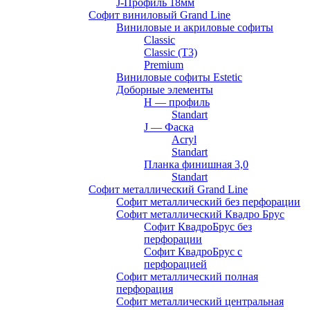
J-Профиль 18мм
Софит виниловый Grand Line
Виниловые и акриловые софиты
Classic
Classic (T3)
Premium
Виниловые софиты Estetic
Доборные элементы
H — профиль
Standart
J — Фаска
Acryl
Standart
Планка финишная 3,0
Standart
Софит металлический Grand Line
Софит металлический без перфорации
Софит металлический Квадро Брус
Софит КвадроБрус без
перфорации
Софит КвадроБрус с
перфорацией
Софит металлический полная
перфорация
Софит металлический центральная