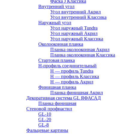
Фаска J Классика
Внутренний угол
Угол внутренний Акрил
Угол внутренний Классика
Наружный угол
Угол наружный Tundra
Угол наружный Акрил
Угол наружный Классика
Околооконная планка
Планка околооконная Акрил
Планка околооконная Классика
Стартовая планка
H-профиль соединительный
Н — профиль Tundra
H — профиль Классика
Н — профиль Акрил
Финишная планка
Планка финишная Акрил
Декоративная система GL ЯФАСАД
Планка финишная
Стеновой профнастил
GL-10
GL-20
GL-8
Фальцевые картины