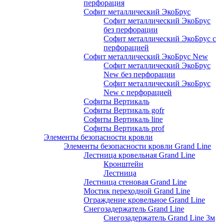
перфорация
Софит металлический ЭкоБрус
Софит металлический ЭкоБрус
без перфорации
Софит металлический ЭкоБрус с
перфорацией
Софит металлический ЭкоБрус New
Софит металлический ЭкоБрус
New без перфорации
Софит металлический ЭкоБрус
New с перфорацией
Софиты Вертикаль
Софиты Вертикаль gofr
Софиты Вертикаль line
Софиты Вертикаль prof
Элементы безопасности кровли
Элементы безопасности кровли Grand Line
Лестница кровельная Grand Line
Кронштейн
Лестница
Лестница стеновая Grand Line
Мостик переходной Grand Line
Ограждение кровельное Grand Line
Снегозадержатель Grand Line
Снегозадержатель Grand Line 3м