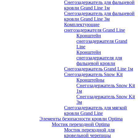
Снегозадержатель для фальцевой
кровли Grand Line 1м
Снегозадержатель для фальцевой
кровли Grand Line 3м
Комплектующие
снегозадержателя Grand Line
Кронштейн
снегозадержателя Grand
Line
Кронштейн
снегозадержателя для
фальцевой кровли
Снегозадержатель Grand Line 1м
Снегозадержатель Snow Kit
Кронштейны
Снегозадержатель Snow Kit
1м
Снегозадержатель Snow Kit
3м
Снегозадержатель для мягкой
кровли Grand Line
Элементы безопасности кровли Optima
Мостик переходной Optima
Мостик переходной для
кровельной черепицы