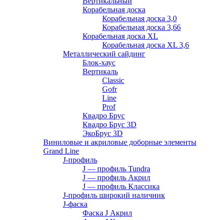
Вертикальный
Корабельная доска
Корабельная доска 3,0
Корабельная доска 3,66
Корабельная доска XL
Корабельная доска XL 3,6
Металлический сайдинг
Блок-хаус
Вертикаль
Classic
Gofr
Line
Prof
Квадро Брус
Квадро Брус 3D
ЭкоБрус 3D
Виниловые и акриловые доборные элементы
Grand Line
J-профиль
J — профиль Tundra
J — профиль Акрил
J — профиль Классика
J-профиль широкий наличник
J-фаска
Фаска J Акрил