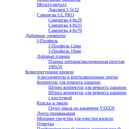
Металл-металл
Даксмер 5,5х32
Саморезы GL PRO
Сaморезы 4,8х29
Сaморезы 4,8х35
Сaморезы 4,8х70
Доборные элементы
J-Профиль
J-Профиль 12мм
J-Профиль 18мм
Лобовые планки
Планка лобовая/околооконная простая
190х50
Комплектующие кровли
Аэроэлементы и вентиляционные ленты
Корректор для ремонта царапин
Штрих-корректор для ремонта царапин
Штрих-корректор для ремонта царапин
с кисточкой
Краски и эмали
Грунт-эмаль по ржавчине VIXEN
Лента примыкания
Моющие средства для очистки кровли
Отмотка
Перфорированный крепеж оцинкованный