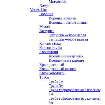
Матовыйй
Хомут
Vortex Lite
Воронка
Воронка врезная
Воронка прямоугольная
Желоб
Заглушка
Заглушка желоба левая
Заглушка желоба правая
Колено стока
Колено трубы
Кронштейн
Крепление на дерево
Крепление на кирпич
Крюк длинный
Крюк длинный полоса
Крюк короткий
Труба
Труба 1м
Труба 3м
Труба гофрированная с коленом,
1м
Труба гофрированная с коленом,
3м