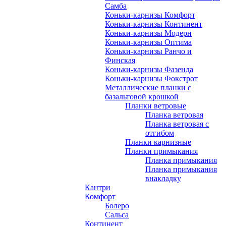
Самба
Коньки-карнизы Комфорт
Коньки-карнизы Континент
Коньки-карнизы Модерн
Коньки-карнизы Оптима
Коньки-карнизы Ранчо и
Финская
Коньки-карнизы Фазенда
Коньки-карнизы Фокстрот
Металлические планки с
базальтовой крошкой
Планки ветровые
Планка ветровая
Планка ветровая с
отгибом
Планки карнизные
Планки примыкания
Планка примыкания
Планка примыкания
внакладку
Кантри
Комфорт
Болеро
Сальса
Континент