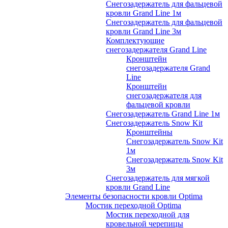
Снегозадержатель для фальцевой
кровли Grand Line 1м
Снегозадержатель для фальцевой
кровли Grand Line 3м
Комплектующие
снегозадержателя Grand Line
Кронштейн
снегозадержателя Grand
Line
Кронштейн
снегозадержателя для
фальцевой кровли
Снегозадержатель Grand Line 1м
Снегозадержатель Snow Kit
Кронштейны
Снегозадержатель Snow Kit
1м
Снегозадержатель Snow Kit
3м
Снегозадержатель для мягкой
кровли Grand Line
Элементы безопасности кровли Optima
Мостик переходной Optima
Мостик переходной для
кровельной черепицы