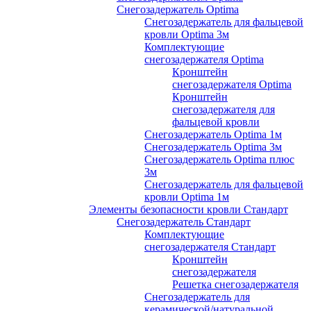
Снегозадержатель Optima
Снегозадержатель для фальцевой
кровли Optima 3м
Комплектующие
снегозадержателя Optima
Кронштейн
снегозадержателя Optima
Кронштейн
снегозадержателя для
фальцевой кровли
Снегозадержатель Optima 1м
Снегозадержатель Optima 3м
Снегозадержатель Optima плюс
3м
Снегозадержатель для фальцевой
кровли Optima 1м
Элементы безопасности кровли Стандарт
Снегозадержатель Стандарт
Комплектующие
снегозадержателя Стандарт
Кронштейн
снегозадержателя
Решетка снегозадержателя
Снегозадержатель для
керамической/натуральной