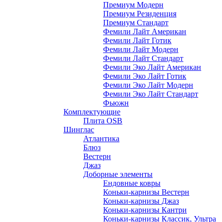
Премиум Модерн
Премиум Резиденция
Премиум Стандарт
Фемили Лайт Американ
Фемили Лайт Готик
Фемили Лайт Модерн
Фемили Лайт Стандарт
Фемили Эко Лайт Американ
Фемили Эко Лайт Готик
Фемили Эко Лайт Модерн
Фемили Эко Лайт Стандарт
Фьюжн
Комплектующие
Плита OSB
Шинглас
Атлантика
Блюз
Вестерн
Джаз
Доборные элементы
Ендовные ковры
Коньки-карнизы Вестерн
Коньки-карнизы Джаз
Коньки-карнизы Кантри
Коньки-карнизы Классик, Ультра