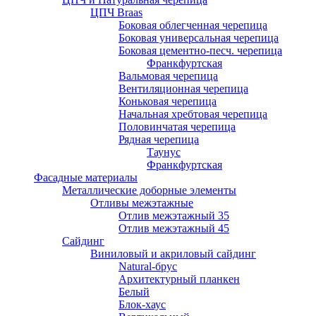
ЦПЧ Braas
Боковая облегченная черепица
Боковая универсальная черепица
Боковая цементно-песч. черепица
Франкфуртская
Вальмовая черепица
Вентиляционная черепица
Коньковая черепица
Начальная хребтовая черепица
Половинчатая черепица
Рядная черепица
Таунус
Франкфуртская
Фасадные материалы
Металлические доборные элементы
Отливы межэтажные
Отлив межэтажный 35
Отлив межэтажный 45
Сайдинг
Виниловый и акриловый сайдинг
Natural-брус
Архитектурный планкен
Белый
Блок-хаус