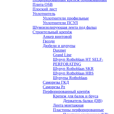
Плита OSB
Плоский лист
Уплотнитель
Уплотнители профильные
Уплотнители ПСУЛ
Шумоизолирующая лента под фальц
Строительный крепёж
Анкер винтовой
Гвозди
Дюбели и шурупы
Daxmer
Grand Line
Шуруп Rothoblaas HT SELF-
PERFORATING
Шуруп Rothoblaas SKR
Шуруп Rothoblaas НВS
Шурупы Rothoblaas
Саморeзы ГКД
Саморезы Pz
Перфорированный крепёж
Крепеж для балок и бруса
Держатель балки (DB)
Лента монтажнaя
Пластины перфорированные