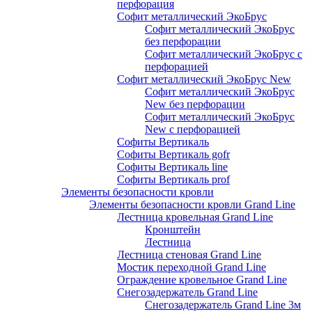
перфорация
Софит металлический ЭкоБрус
Софит металлический ЭкоБрус
без перфорации
Софит металлический ЭкоБрус с
перфорацией
Софит металлический ЭкоБрус New
Софит металлический ЭкоБрус
New без перфорации
Софит металлический ЭкоБрус
New с перфорацией
Софиты Вертикаль
Софиты Вертикаль gofr
Софиты Вертикаль line
Софиты Вертикаль prof
Элементы безопасности кровли
Элементы безопасности кровли Grand Line
Лестница кровельная Grand Line
Кронштейн
Лестница
Лестница стеновая Grand Line
Мостик переходной Grand Line
Ограждение кровельное Grand Line
Снегозадержатель Grand Line
Снегозадержатель Grand Line 3м