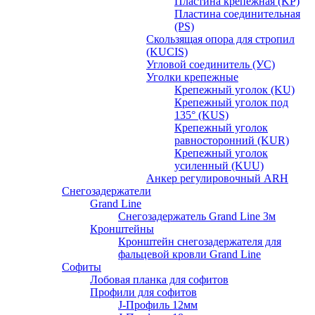
Пластина крепежная (KP)
Пластина соединительная
(PS)
Скользящая опора для стропил
(KUCIS)
Угловой соединитель (УС)
Уголки крепежныe
Крепежный уголок (KU)
Крепежный уголок под
135° (KUS)
Крепежный уголок
равносторонний (KUR)
Крепежный уголок
усиленный (KUU)
Анкер регулировочный ARH
Снегозадержатели
Grand Line
Снегозадержатель Grand Line 3м
Кронштейны
Кронштейн снегозадержателя для
фальцевой кровли Grand Line
Софиты
Лобовая планка для софитов
Профили для софитов
J-Профиль 12мм