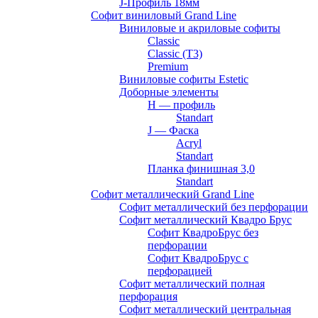
J-Профиль 18мм
Софит виниловый Grand Line
Виниловые и акриловые софиты
Classic
Classic (T3)
Premium
Виниловые софиты Estetic
Доборные элементы
H — профиль
Standart
J — Фаска
Acryl
Standart
Планка финишная 3,0
Standart
Софит металлический Grand Line
Софит металлический без перфорации
Софит металлический Квадро Брус
Софит КвадроБрус без
перфорации
Софит КвадроБрус с
перфорацией
Софит металлический полная
перфорация
Софит металлический центральная