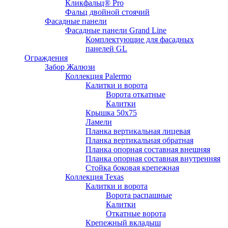
Кликфальц® Pro
Фальц двoйной стоячий
Фасадные панели
Фасадные панели Grand Line
Комплектующие для фасадных
панелей GL
Ограждения
Забор Жалюзи
Коллекция Palermo
Калитки и ворота
Ворота откатные
Калитки
Крышка 50х75
Ламели
Планка вертикальная лицевая
Планка вертикальная обратная
Планка опорная составная внешняя
Планка опорная составная внутренняя
Стойка боковая крепежная
Коллекция Texas
Калитки и ворота
Ворота распашные
Калитки
Откатные ворота
Крепежный вкладыш