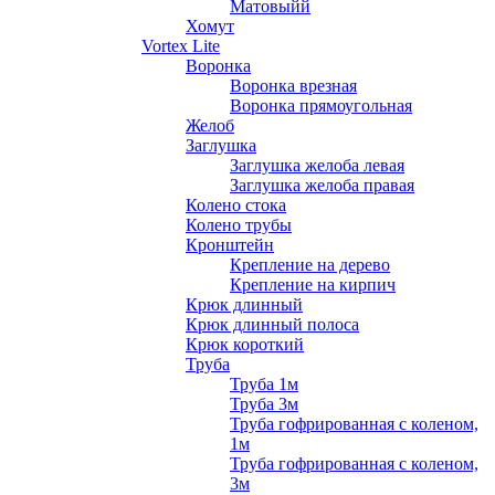
Матовыйй
Хомут
Vortex Lite
Воронка
Воронка врезная
Воронка прямоугольная
Желоб
Заглушка
Заглушка желоба левая
Заглушка желоба правая
Колено стока
Колено трубы
Кронштейн
Крепление на дерево
Крепление на кирпич
Крюк длинный
Крюк длинный полоса
Крюк короткий
Труба
Труба 1м
Труба 3м
Труба гофрированная с коленом,
1м
Труба гофрированная с коленом,
3м