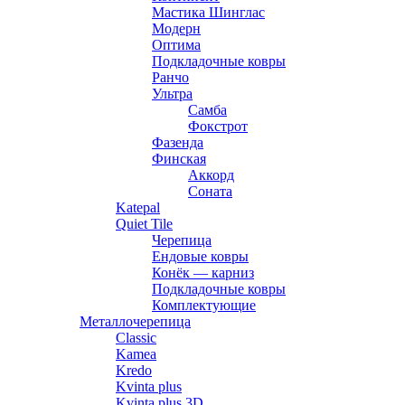
Мастика Шинглас
Модерн
Оптима
Подкладочные ковры
Ранчо
Ультра
Самба
Фокстрот
Фазенда
Финская
Аккорд
Соната
Katepal
Quiet Tile
Черепица
Ендовые ковры
Конёк — карниз
Подкладочные ковры
Комплектующие
Металлочерепица
Classic
Kamea
Kredo
Kvinta plus
Kvinta plus 3D