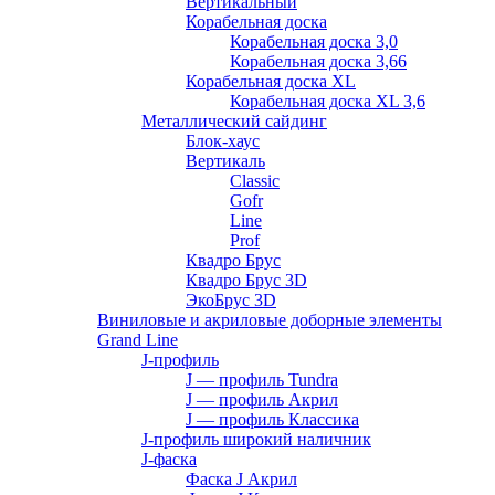
Вертикальный
Корабельная доска
Корабельная доска 3,0
Корабельная доска 3,66
Корабельная доска XL
Корабельная доска XL 3,6
Металлический сайдинг
Блок-хаус
Вертикаль
Classic
Gofr
Line
Prof
Квадро Брус
Квадро Брус 3D
ЭкоБрус 3D
Виниловые и акриловые доборные элементы
Grand Line
J-профиль
J — профиль Tundra
J — профиль Акрил
J — профиль Классика
J-профиль широкий наличник
J-фаска
Фаска J Акрил