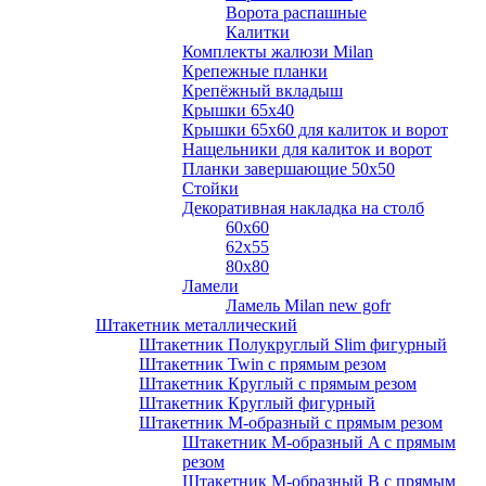
Ворота распашные
Калитки
Комплекты жалюзи Milan
Крепежные планки
Крепёжный вкладыш
Крышки 65х40
Крышки 65х60 для калиток и ворот
Нащельники для калиток и ворот
Планки завершающие 50х50
Стойки
Декоративная накладка на столб
60х60
62х55
80х80
Ламели
Ламель Milan new gofr
Штакетник металлический
Штакетник Полукруглый Slim фигурный
Штакетник Twin с прямым резом
Штакетник Круглый с прямым резом
Штакетник Круглый фигурный
Штакетник М-образный с прямым резом
Штакетник М-образный A с прямым
резом
Штакетник М-образный B с прямым