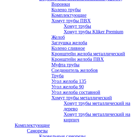
Воронки
Колено трубы
Комплектующие
Хомут трубы ПВХ
Хомут трубы
Хомут трубы Kliker Premium
Желоб
Заглушка желоба
Колено сливное
Кронштейн желоба металлический
Кронштейн желоба ПВХ
Муфта трубы
Соединитель желобов
Труба
Угол желоба 135
Угол желоба 90
Угол желоба составной
Хомут трубы металлический
Хомут трубы металлический на
дерево
Хомут трубы металлический на
кирпич
Комплектующие
Саморезы
Кровельные саморезы