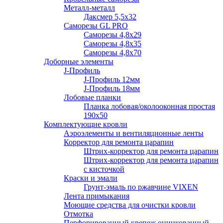
Металл-металл
Даксмер 5,5х32
Саморезы GL PRO
Сaморезы 4,8х29
Сaморезы 4,8х35
Сaморезы 4,8х70
Доборные элементы
J-Профиль
J-Профиль 12мм
J-Профиль 18мм
Лобовые планки
Планка лобовая/околооконная простая
190х50
Комплектующие кровли
Аэроэлементы и вентиляционные ленты
Корректор для ремонта царапин
Штрих-корректор для ремонта царапин
Штрих-корректор для ремонта царапин
с кисточкой
Краски и эмали
Грунт-эмаль по ржавчине VIXEN
Лента примыкания
Моющие средства для очистки кровли
Отмотка
Перфорированный крепеж оцинкованный