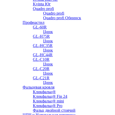
Kvinta Юг
Quadro profi
Quadro profi
Quadro profi Обнинск
Профнастил
GL-60R
Цинк
GL-H75R
Цинк
GL-HC35R
Цинк
GL-HC44R
GL-С10R
Цинк
GL-С20R
Цинк
GL-С21R
Цинк
Фальцевая кровля
Кликфальц®
Кликфальц® Fin 24
Кликфальц® mini
Кликфальц® Pro
Фальц двойной стоячий
ЦПЧ и Натуральная черепица