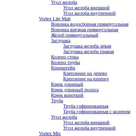
Угол желоба
Угол желоба внешний
Угол желоба внутренний
Vortex Lite Matt
Воронка водосборная прямоугольная
Воронка врезная прямоугольная
Желоб прямоугольный
Заглушка
Заглушка желоба левая
Заглушка желоба правая
Колено стока
Колено трубы
Кронштейн
Крепление на дерево
Крепление на кирпич
Крюк длинный
Крюк длинный полоса
Крюк короткий
Труба
Труба гофрированная
Труба гофрированная с коленом
Угол желоба
Угол желоба внешний
Угол желоба внутренний
Vortex Mix