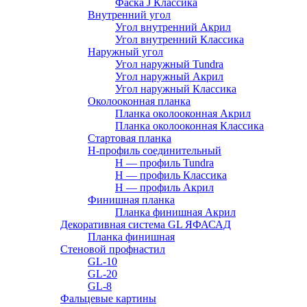
Фаска J Классика
Внутренний угол
Угол внутренний Акрил
Угол внутренний Классика
Наружный угол
Угол наружный Tundra
Угол наружный Акрил
Угол наружный Классика
Околооконная планка
Планка околооконная Акрил
Планка околооконная Классика
Стартовая планка
H-профиль соединительный
Н — профиль Tundra
H — профиль Классика
Н — профиль Акрил
Финишная планка
Планка финишная Акрил
Декоративная система GL ЯФАСАД
Планка финишная
Стеновой профнастил
GL-10
GL-20
GL-8
Фальцевые картины