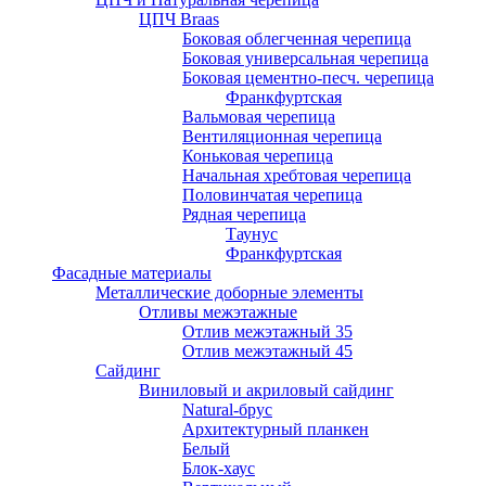
ЦПЧ Braas
Боковая облегченная черепица
Боковая универсальная черепица
Боковая цементно-песч. черепица
Франкфуртская
Вальмовая черепица
Вентиляционная черепица
Коньковая черепица
Начальная хребтовая черепица
Половинчатая черепица
Рядная черепица
Таунус
Франкфуртская
Фасадные материалы
Металлические доборные элементы
Отливы межэтажные
Отлив межэтажный 35
Отлив межэтажный 45
Сайдинг
Виниловый и акриловый сайдинг
Natural-брус
Архитектурный планкен
Белый
Блок-хаус