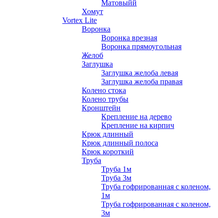
Матовыйй
Хомут
Vortex Lite
Воронка
Воронка врезная
Воронка прямоугольная
Желоб
Заглушка
Заглушка желоба левая
Заглушка желоба правая
Колено стока
Колено трубы
Кронштейн
Крепление на дерево
Крепление на кирпич
Крюк длинный
Крюк длинный полоса
Крюк короткий
Труба
Труба 1м
Труба 3м
Труба гофрированная с коленом,
1м
Труба гофрированная с коленом,
3м