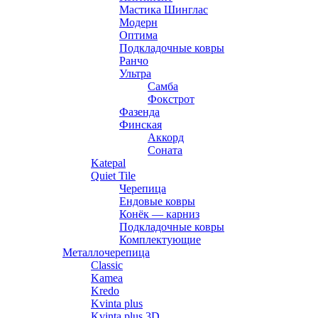
Мастика Шинглас
Модерн
Оптима
Подкладочные ковры
Ранчо
Ультра
Самба
Фокстрот
Фазенда
Финская
Аккорд
Соната
Katepal
Quiet Tile
Черепица
Ендовые ковры
Конёк — карниз
Подкладочные ковры
Комплектующие
Металлочерепица
Classic
Kamea
Kredo
Kvinta plus
Kvinta plus 3D