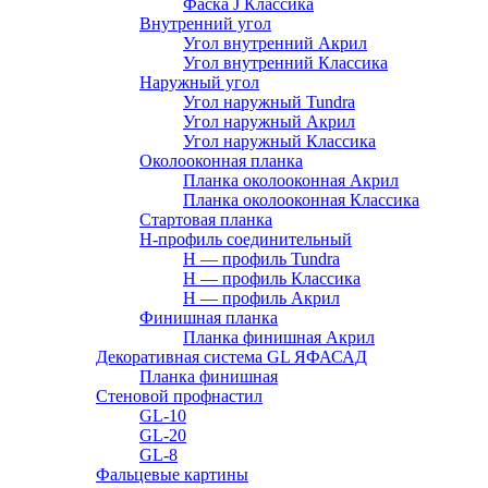
Фаска J Классика
Внутренний угол
Угол внутренний Акрил
Угол внутренний Классика
Наружный угол
Угол наружный Tundra
Угол наружный Акрил
Угол наружный Классика
Околооконная планка
Планка околооконная Акрил
Планка околооконная Классика
Стартовая планка
H-профиль соединительный
Н — профиль Tundra
H — профиль Классика
Н — профиль Акрил
Финишная планка
Планка финишная Акрил
Декоративная система GL ЯФАСАД
Планка финишная
Стеновой профнастил
GL-10
GL-20
GL-8
Фальцевые картины