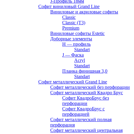
J-Профиль 18мм
Софит виниловый Grand Line
Виниловые и акриловые софиты
Classic
Classic (T3)
Premium
Виниловые софиты Estetic
Доборные элементы
H — профиль
Standart
J — Фаска
Acryl
Standart
Планка финишная 3,0
Standart
Софит металлический Grand Line
Софит металлический без перфорации
Софит металлический Квадро Брус
Софит КвадроБрус без
перфорации
Софит КвадроБрус с
перфорацией
Софит металлический полная
перфорация
Софит металлический центральная