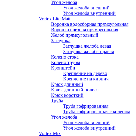
Угол желоба
Угол желоба внешний
Угол желоба внутренний
Vortex Lite Matt
Воронка водосборная прямоугольная
Воронка врезная прямоугольная
Желоб прямоугольный
Заглушка
Заглушка желоба левая
Заглушка желоба правая
Колено стока
Колено трубы
Кронштейн
Крепление на дерево
Крепление на кирпич
Крюк длинный
Крюк длинный полоса
Крюк короткий
Труба
Труба гофрированная
Труба гофрированная с коленом
Угол желоба
Угол желоба внешний
Угол желоба внутренний
Vortex Mix