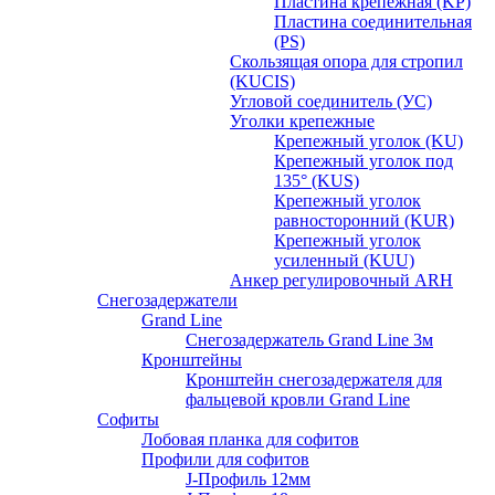
Пластина крепежная (KP)
Пластина соединительная
(PS)
Скользящая опора для стропил
(KUCIS)
Угловой соединитель (УС)
Уголки крепежныe
Крепежный уголок (KU)
Крепежный уголок под
135° (KUS)
Крепежный уголок
равносторонний (KUR)
Крепежный уголок
усиленный (KUU)
Анкер регулировочный ARH
Снегозадержатели
Grand Line
Снегозадержатель Grand Line 3м
Кронштейны
Кронштейн снегозадержателя для
фальцевой кровли Grand Line
Софиты
Лобовая планка для софитов
Профили для софитов
J-Профиль 12мм