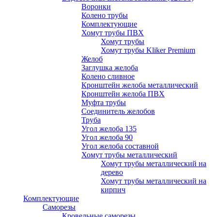
Воронки
Колено трубы
Комплектующие
Хомут трубы ПВХ
Хомут трубы
Хомут трубы Kliker Premium
Желоб
Заглушка желоба
Колено сливное
Кронштейн желоба металлический
Кронштейн желоба ПВХ
Муфта трубы
Соединитель желобов
Труба
Угол желоба 135
Угол желоба 90
Угол желоба составной
Хомут трубы металлический
Хомут трубы металлический на
дерево
Хомут трубы металлический на
кирпич
Комплектующие
Саморезы
Кровельные саморезы