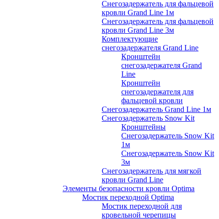
Снегозадержатель для фальцевой
кровли Grand Line 1м
Снегозадержатель для фальцевой
кровли Grand Line 3м
Комплектующие
снегозадержателя Grand Line
Кронштейн
снегозадержателя Grand
Line
Кронштейн
снегозадержателя для
фальцевой кровли
Снегозадержатель Grand Line 1м
Снегозадержатель Snow Kit
Кронштейны
Снегозадержатель Snow Kit
1м
Снегозадержатель Snow Kit
3м
Снегозадержатель для мягкой
кровли Grand Line
Элементы безопасности кровли Optima
Мостик переходной Optima
Мостик переходной для
кровельной черепицы