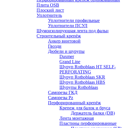
Плита OSB
Плоский лист
Уплотнитель
Уплотнители профильные
Уплотнители ПСУЛ
Шумоизолирующая лента под фальц
Строительный крепёж
Анкер винтовой
Гвозди
Дюбели и шурупы
Daxmer
Grand Line
Шуруп Rothoblaas HT SELF-
PERFORATING
Шуруп Rothoblaas SKR
Шуруп Rothoblaas НВS
Шурупы Rothoblaas
Саморeзы ГКД
Саморезы Pz
Перфорированный крепёж
Крепеж для балок и бруса
Держатель балки (DB)
Лента монтажнaя
Пластины перфорированные