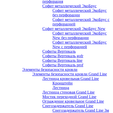
перфорация
Софит металлический ЭкоБрус
Софит металлический ЭкоБрус
без перфорации
Софит металлический ЭкоБрус с
перфорацией
Софит металлический ЭкоБрус New
Софит металлический ЭкоБрус
New без перфорации
Софит металлический ЭкоБрус
New с перфорацией
Софиты Вертикаль
Софиты Вертикаль gofr
Софиты Вертикаль line
Софиты Вертикаль prof
Элементы безопасности кровли
Элементы безопасности кровли Grand Line
Лестница кровельная Grand Line
Кронштейн
Лестница
Лестница стеновая Grand Line
Мостик переходной Grand Line
Ограждение кровельное Grand Line
Снегозадержатель Grand Line
Снегозадержатель Grand Line 3м