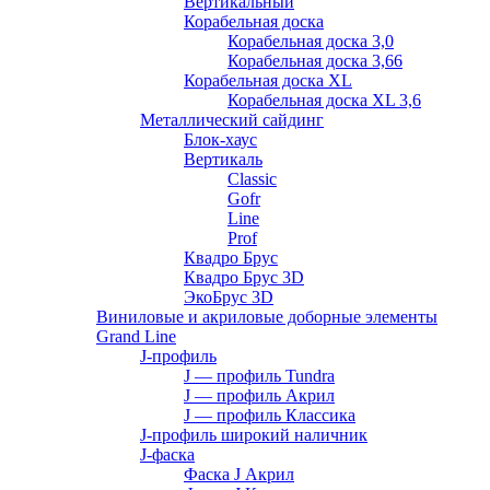
Вертикальный
Корабельная доска
Корабельная доска 3,0
Корабельная доска 3,66
Корабельная доска XL
Корабельная доска XL 3,6
Металлический сайдинг
Блок-хаус
Вертикаль
Classic
Gofr
Line
Prof
Квадро Брус
Квадро Брус 3D
ЭкоБрус 3D
Виниловые и акриловые доборные элементы
Grand Line
J-профиль
J — профиль Tundra
J — профиль Акрил
J — профиль Классика
J-профиль широкий наличник
J-фаска
Фаска J Акрил