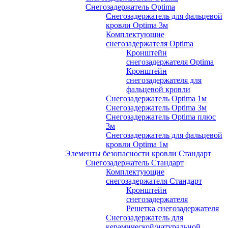
Снегозадержатель Optima
Снегозадержатель для фальцевой
кровли Optima 3м
Комплектующие
снегозадержателя Optima
Кронштейн
снегозадержателя Optima
Кронштейн
снегозадержателя для
фальцевой кровли
Снегозадержатель Optima 1м
Снегозадержатель Optima 3м
Снегозадержатель Optima плюс
3м
Снегозадержатель для фальцевой
кровли Optima 1м
Элементы безопасности кровли Стандарт
Снегозадержатель Стандарт
Комплектующие
снегозадержателя Стандарт
Кронштейн
снегозадержателя
Решетка снегозадержателя
Снегозадержатель для
керамической/натуральной