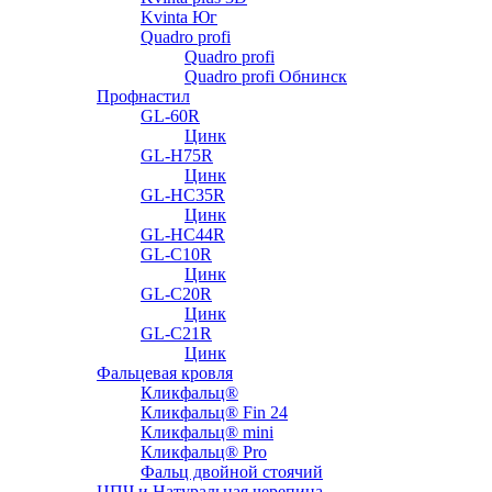
Kvinta Юг
Quadro profi
Quadro profi
Quadro profi Обнинск
Профнастил
GL-60R
Цинк
GL-H75R
Цинк
GL-HC35R
Цинк
GL-HC44R
GL-С10R
Цинк
GL-С20R
Цинк
GL-С21R
Цинк
Фальцевая кровля
Кликфальц®
Кликфальц® Fin 24
Кликфальц® mini
Кликфальц® Pro
Фальц двойной стоячий
ЦПЧ и Натуральная черепица