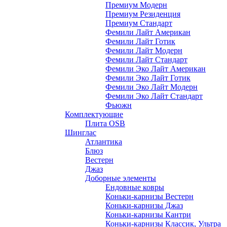
Премиум Модерн
Премиум Резиденция
Премиум Стандарт
Фемили Лайт Американ
Фемили Лайт Готик
Фемили Лайт Модерн
Фемили Лайт Стандарт
Фемили Эко Лайт Американ
Фемили Эко Лайт Готик
Фемили Эко Лайт Модерн
Фемили Эко Лайт Стандарт
Фьюжн
Комплектующие
Плита OSB
Шинглас
Атлантика
Блюз
Вестерн
Джаз
Доборные элементы
Ендовные ковры
Коньки-карнизы Вестерн
Коньки-карнизы Джаз
Коньки-карнизы Кантри
Коньки-карнизы Классик, Ультра