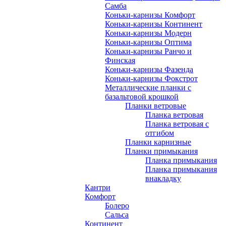
Самба
Коньки-карнизы Комфорт
Коньки-карнизы Континент
Коньки-карнизы Модерн
Коньки-карнизы Оптима
Коньки-карнизы Ранчо и
Финская
Коньки-карнизы Фазенда
Коньки-карнизы Фокстрот
Металлические планки с
базальтовой крошкой
Планки ветровые
Планка ветровая
Планка ветровая с
отгибом
Планки карнизные
Планки примыкания
Планка примыкания
Планка примыкания
внакладку
Кантри
Комфорт
Болеро
Сальса
Континент