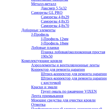
Металл-металл
Даксмер 5,5х32
Саморезы GL PRO
Сaморезы 4,8х29
Сaморезы 4,8х35
Сaморезы 4,8х70
Доборные элементы
J-Профиль
J-Профиль 12мм
J-Профиль 18мм
Лобовые планки
Планка лобовая/околооконная простая
190х50
Комплектующие кровли
Аэроэлементы и вентиляционные ленты
Корректор для ремонта царапин
Штрих-корректор для ремонта царапин
Штрих-корректор для ремонта царапин
с кисточкой
Краски и эмали
Грунт-эмаль по ржавчине VIXEN
Лента примыкания
Моющие средства для очистки кровли
Отмотка
Перфорированный крепеж оцинкованный