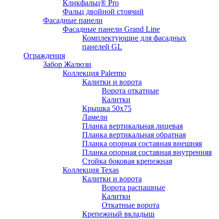
Кликфальц® Pro
Фальц двoйной стоячий
Фасадные панели
Фасадные панели Grand Line
Комплектующие для фасадных
панелей GL
Ограждения
Забор Жалюзи
Коллекция Palermo
Калитки и ворота
Ворота откатные
Калитки
Крышка 50х75
Ламели
Планка вертикальная лицевая
Планка вертикальная обратная
Планка опорная составная внешняя
Планка опорная составная внутренняя
Стойка боковая крепежная
Коллекция Texas
Калитки и ворота
Ворота распашные
Калитки
Откатные ворота
Крепежный вкладыш