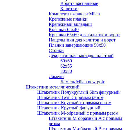
Ворота распашные
Калитки
Комплекты жалюзи Milan
Крепежные планки
Крепёжный вкладыш
Крышки 65х40
Крышки 65х60 для калиток и ворот
Нащельники для калиток и ворот
Планки завершающие 50х50
Стойки
Декоративная накладка на столб
60х60
62х55
80х80
Ламели
Ламель Milan new gofr
Штакетник металлический
Штакетник Полукруглый Slim фигурный
Штакетник Twin с прямым резом
Штакетник Круглый с прямым резом
Штакетник Круглый фигурный
Штакетник М-образный с прямым резом
Штакетник М-образный A с прямым
резом
Штакетник М-образный B с прямым