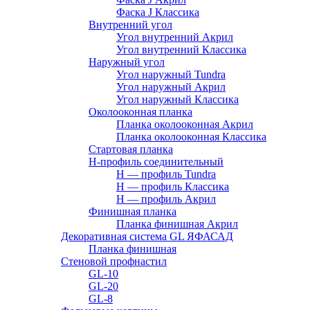
Фаска J Классика
Внутренний угол
Угол внутренний Акрил
Угол внутренний Классика
Наружный угол
Угол наружный Tundra
Угол наружный Акрил
Угол наружный Классика
Околооконная планка
Планка околооконная Акрил
Планка околооконная Классика
Стартовая планка
H-профиль соединительный
Н — профиль Tundra
H — профиль Классика
Н — профиль Акрил
Финишная планка
Планка финишная Акрил
Декоративная система GL ЯФАСАД
Планка финишная
Стеновой профнастил
GL-10
GL-20
GL-8