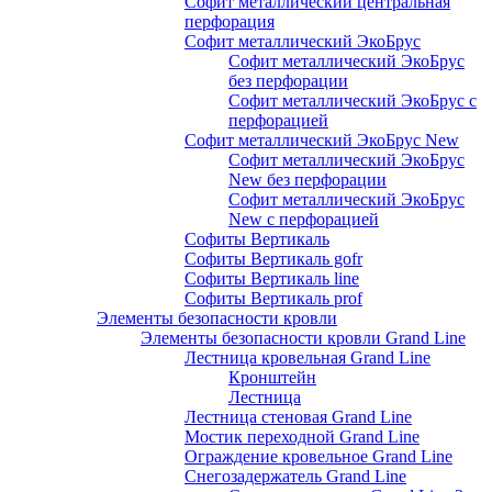
Софит металлический центральная
перфорация
Софит металлический ЭкоБрус
Софит металлический ЭкоБрус
без перфорации
Софит металлический ЭкоБрус с
перфорацией
Софит металлический ЭкоБрус New
Софит металлический ЭкоБрус
New без перфорации
Софит металлический ЭкоБрус
New с перфорацией
Софиты Вертикаль
Софиты Вертикаль gofr
Софиты Вертикаль line
Софиты Вертикаль prof
Элементы безопасности кровли
Элементы безопасности кровли Grand Line
Лестница кровельная Grand Line
Кронштейн
Лестница
Лестница стеновая Grand Line
Мостик переходной Grand Line
Ограждение кровельное Grand Line
Снегозадержатель Grand Line