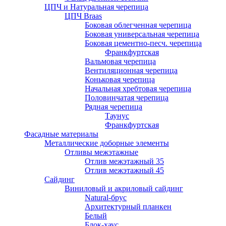
ЦПЧ и Натуральная черепица
ЦПЧ Braas
Боковая облегченная черепица
Боковая универсальная черепица
Боковая цементно-песч. черепица
Франкфуртская
Вальмовая черепица
Вентиляционная черепица
Коньковая черепица
Начальная хребтовая черепица
Половинчатая черепица
Рядная черепица
Таунус
Франкфуртская
Фасадные материалы
Металлические доборные элементы
Отливы межэтажные
Отлив межэтажный 35
Отлив межэтажный 45
Сайдинг
Виниловый и акриловый сайдинг
Natural-брус
Архитектурный планкен
Белый
Блок-хаус