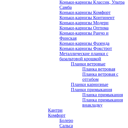
Коньки-карнизы Классик, Ультра
Самба
Коньки-карнизы Комфорт
Коньки-карнизы Континент
Коньки-карнизы Модерн
Коньки-карнизы Оптима
Коньки-карнизы Ранчо и
Финская
Коньки-карнизы Фазенда
Коньки-карнизы Фокстрот
Металлические планки с
базальтовой крошкой
Планки ветровые
Планка ветровая
Планка ветровая с
отгибом
Планки карнизные
Планки примыкания
Планка примыкания
Планка примыкания
внакладку
Кантри
Комфорт
Болеро
Сальса