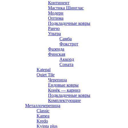
Континент
Мастика Шинглас
Модерн
Оптима
Подкладочные ковры
Ранчо
Ультра
Самба
Фокстрот
Фазенда
Финская
Аккорд
Соната
Katepal
Quiet Tile
Черепица
Ендовые ковры
Конёк — карниз
Подкладочные ковры
Комплектующие
Металлочерепица
Classic
Kamea
Kredo
Kvinta plus