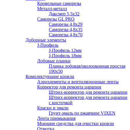
Кровельные саморезы
Металл-металл
Даксмер 5,5х32
Саморезы GL PRO
Сaморезы 4,8х29
Сaморезы 4,8х35
Сaморезы 4,8х70
Доборные элементы
J-Профиль
J-Профиль 12мм
J-Профиль 18мм
Лобовые планки
Планка лобовая/околооконная простая
190х50
Комплектующие кровли
Аэроэлементы и вентиляционные ленты
Корректор для ремонта царапин
Штрих-корректор для ремонта царапин
Штрих-корректор для ремонта царапин
с кисточкой
Краски и эмали
Грунт-эмаль по ржавчине VIXEN
Лента примыкания
Моющие средства для очистки кровли
Отмотка