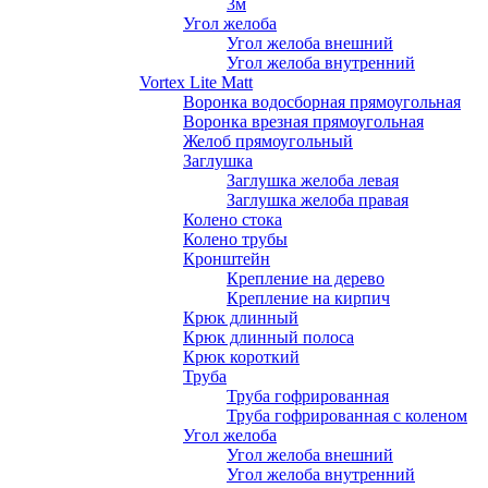
3м
Угол желоба
Угол желоба внешний
Угол желоба внутренний
Vortex Lite Matt
Воронка водосборная прямоугольная
Воронка врезная прямоугольная
Желоб прямоугольный
Заглушка
Заглушка желоба левая
Заглушка желоба правая
Колено стока
Колено трубы
Кронштейн
Крепление на дерево
Крепление на кирпич
Крюк длинный
Крюк длинный полоса
Крюк короткий
Труба
Труба гофрированная
Труба гофрированная с коленом
Угол желоба
Угол желоба внешний
Угол желоба внутренний