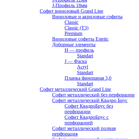
J-Профиль 18мм
Софит виниловый Grand Line
Виниловые и акриловые софиты
Classic
Classic (T3)
Premium
Виниловые софиты Estetic
Доборные элементы
H — профиль
Standart
J — Фаска
Acryl
Standart
Планка финишная 3,0
Standart
Софит металлический Grand Line
Софит металлический без перфорации
Софит металлический Квадро Брус
Софит КвадроБрус без
перфорации
Софит КвадроБрус с
перфорацией
Софит металлический полная
перфорация