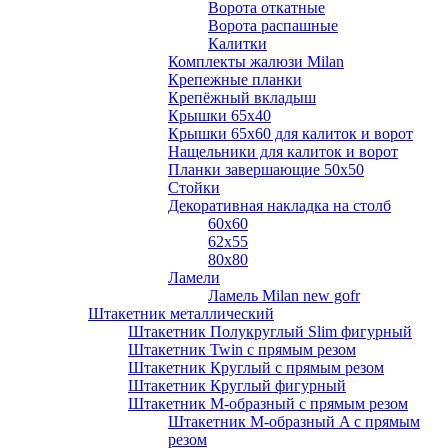
Ворота откатные
Ворота распашные
Калитки
Комплекты жалюзи Milan
Крепежные планки
Крепёжный вкладыш
Крышки 65х40
Крышки 65х60 для калиток и ворот
Нащельники для калиток и ворот
Планки завершающие 50х50
Стойки
Декоративная накладка на столб
60х60
62х55
80х80
Ламели
Ламель Milan new gofr
Штакетник металлический
Штакетник Полукруглый Slim фигурный
Штакетник Twin с прямым резом
Штакетник Круглый с прямым резом
Штакетник Круглый фигурный
Штакетник М-образный с прямым резом
Штакетник М-образный A с прямым
резом