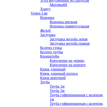
Угол внутренний 90 градусов
Матовыйй
Хомут
Vortex Lite
Воронка
Воронка врезная
Воронка прямоугольная
Желоб
Заглушка
Заглушка желоба левая
Заглушка желоба правая
Колено стока
Колено трубы
Кронштейн
Крепление на дерево
Крепление на кирпич
Крюк длинный
Крюк длинный полоса
Крюк короткий
Труба
Труба 1м
Труба 3м
Труба гофрированная с коленом,
1м
Труба гофрированная с коленом,