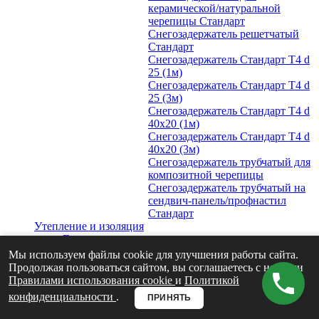
керамической/натуральной
черепицы Стандарт
Снегозадержатель решетчатый
Стандарт
Снегозадержатель Стандарт Т4 d
25 (1м)
Снегозадержатель Стандарт Т4 d
25 (3м)
Снегозадержатель Стандарт Т4 d
40х20 (1м)
Снегозадержатель Стандарт Т4 d
40х20 (3м)
Снегозадержатель трубчатый для
композитной черепицы
Снегозадержатель трубчатый на
сендвич-панель/профнастил
Стандарт
Утепление и изоляция
Гидро-ветрозащита и пароизоляция
Grand Line
Мы используем файлы cookie для улучшения работы сайта.
Утеплитель для кровли
Продолжая пользоваться сайтом, вы соглашаетесь с нашими
Для мансарды
Правилами использования cookie
и
Политикой
Для чердачных перекрытий
конфиденциальности
.
ПРИНЯТЬ
Вентиляция
Кровельная вентиляция