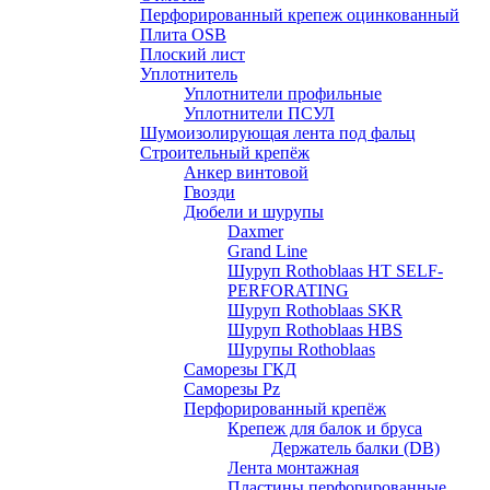
Перфорированный крепеж оцинкованный
Плита OSB
Плоский лист
Уплотнитель
Уплотнители профильные
Уплотнители ПСУЛ
Шумоизолирующая лента под фальц
Строительный крепёж
Анкер винтовой
Гвозди
Дюбели и шурупы
Daxmer
Grand Line
Шуруп Rothoblaas HT SELF-
PERFORATING
Шуруп Rothoblaas SKR
Шуруп Rothoblaas НВS
Шурупы Rothoblaas
Саморeзы ГКД
Саморезы Pz
Перфорированный крепёж
Крепеж для балок и бруса
Держатель балки (DB)
Лента монтажнaя
Пластины перфорированные