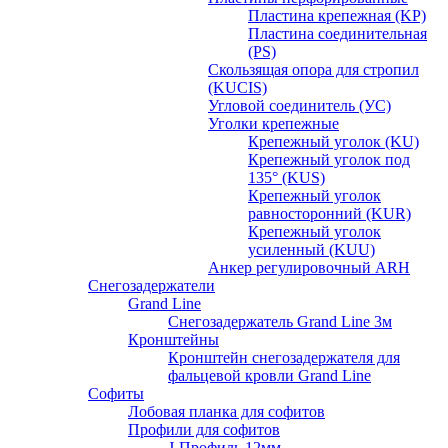
Пластина крепежная (KP)
Пластина соединительная
(PS)
Скользящая опора для стропил
(KUCIS)
Угловой соединитель (УС)
Уголки крепежныe
Крепежный уголок (KU)
Крепежный уголок под
135° (KUS)
Крепежный уголок
равносторонний (KUR)
Крепежный уголок
усиленный (KUU)
Анкер регулировочный ARH
Снегозадержатели
Grand Line
Снегозадержатель Grand Line 3м
Кронштейны
Кронштейн снегозадержателя для
фальцевой кровли Grand Line
Софиты
Лобовая планка для софитов
Профили для софитов
J-Профиль 12мм