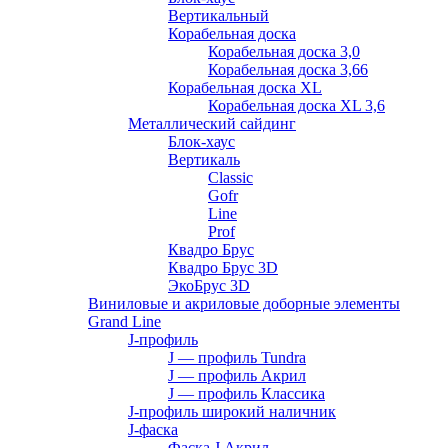
Вертикальный
Корабельная доска
Корабельная доска 3,0
Корабельная доска 3,66
Корабельная доска XL
Корабельная доска XL 3,6
Металлический сайдинг
Блок-хаус
Вертикаль
Classic
Gofr
Line
Prof
Квадро Брус
Квадро Брус 3D
ЭкоБрус 3D
Виниловые и акриловые доборные элементы
Grand Line
J-профиль
J — профиль Tundra
J — профиль Акрил
J — профиль Классика
J-профиль широкий наличник
J-фаска
Фаска J Акрил