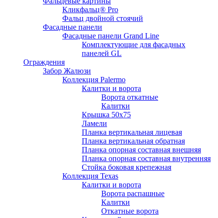
Фальцевые картины
Кликфальц® Pro
Фальц двoйной стоячий
Фасадные панели
Фасадные панели Grand Line
Комплектующие для фасадных
панелей GL
Ограждения
Забор Жалюзи
Коллекция Palermo
Калитки и ворота
Ворота откатные
Калитки
Крышка 50х75
Ламели
Планка вертикальная лицевая
Планка вертикальная обратная
Планка опорная составная внешняя
Планка опорная составная внутренняя
Стойка боковая крепежная
Коллекция Texas
Калитки и ворота
Ворота распашные
Калитки
Откатные ворота