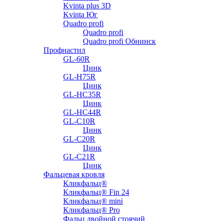
Kvinta plus 3D
Kvinta Юг
Quadro profi
Quadro profi
Quadro profi Обнинск
Профнастил
GL-60R
Цинк
GL-H75R
Цинк
GL-HC35R
Цинк
GL-HC44R
GL-С10R
Цинк
GL-С20R
Цинк
GL-С21R
Цинк
Фальцевая кровля
Кликфальц®
Кликфальц® Fin 24
Кликфальц® mini
Кликфальц® Pro
Фальц двойной стоячий