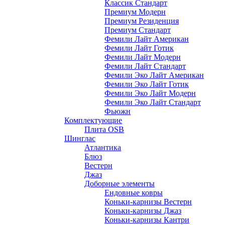
Классик Стандарт
Премиум Модерн
Премиум Резиденция
Премиум Стандарт
Фемили Лайт Американ
Фемили Лайт Готик
Фемили Лайт Модерн
Фемили Лайт Стандарт
Фемили Эко Лайт Американ
Фемили Эко Лайт Готик
Фемили Эко Лайт Модерн
Фемили Эко Лайт Стандарт
Фьюжн
Комплектующие
Плита OSB
Шинглас
Атлантика
Блюз
Вестерн
Джаз
Доборные элементы
Ендовные ковры
Коньки-карнизы Вестерн
Коньки-карнизы Джаз
Коньки-карнизы Кантри