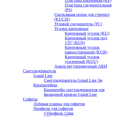
Пластина крепежная (KP)
Пластина соединительная
(PS)
Скользящая опора для стропил
(KUCIS)
Угловой соединитель (УС)
Уголки крепежныe
Крепежный уголок (KU)
Крепежный уголок под
135° (KUS)
Крепежный уголок
равносторонний (KUR)
Крепежный уголок
усиленный (KUU)
Анкер регулировочный ARH
Снегозадержатели
Grand Line
Снегозадержатель Grand Line 3м
Кронштейны
Кронштейн снегозадержателя для
фальцевой кровли Grand Line
Софиты
Лобовая планка для софитов
Профили для софитов
J-Профиль 12мм