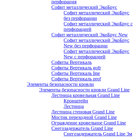
перфорация
Софит металлический ЭкоБрус
Софит металлический ЭкоБрус
без перфорации
Софит металлический ЭкоБрус с
перфорацией
Софит металлический ЭкоБрус New
Софит металлический ЭкоБрус
New без перфорации
Софит металлический ЭкоБрус
New с перфорацией
Софиты Вертикаль
Софиты Вертикаль gofr
Софиты Вертикаль line
Софиты Вертикаль prof
Элементы безопасности кровли
Элементы безопасности кровли Grand Line
Лестница кровельная Grand Line
Кронштейн
Лестница
Лестница стеновая Grand Line
Мостик переходной Grand Line
Ограждение кровельное Grand Line
Снегозадержатель Grand Line
Снегозадержатель Grand Line 3м