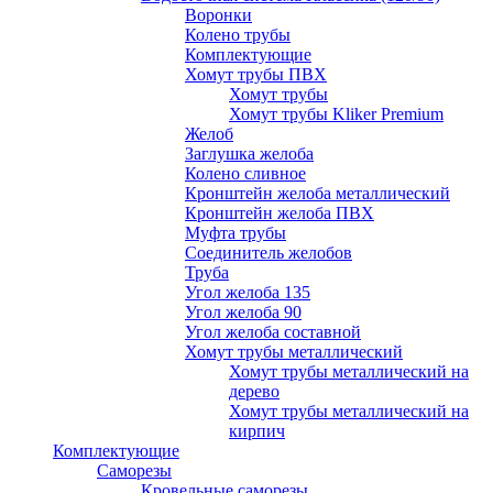
Воронки
Колено трубы
Комплектующие
Хомут трубы ПВХ
Хомут трубы
Хомут трубы Kliker Premium
Желоб
Заглушка желоба
Колено сливное
Кронштейн желоба металлический
Кронштейн желоба ПВХ
Муфта трубы
Соединитель желобов
Труба
Угол желоба 135
Угол желоба 90
Угол желоба составной
Хомут трубы металлический
Хомут трубы металлический на
дерево
Хомут трубы металлический на
кирпич
Комплектующие
Саморезы
Кровельные саморезы