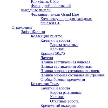
Кликфальц® Pro
Фальц двoйной стоячий
Фасадные панели
Фасадные панели Grand Line
Комплектующие для фасадных
панелей GL
Ограждения
Забор Жалюзи
Коллекция Palermo
Калитки и ворота
Ворота откатные
Калитки
Крышка 50х75
Ламели
Планка вертикальная лицевая
Планка вертикальная обратная
Планка опорная составная внешняя
Планка опорная составная внутренняя
Стойка боковая крепежная
Коллекция Texas
Калитки и ворота
Ворота распашные
Калитки
Откатные ворота
Крепежный вкладыш