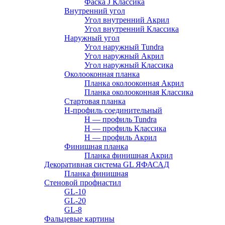
Фаска J Классика
Внутренний угол
Угол внутренний Акрил
Угол внутренний Классика
Наружный угол
Угол наружный Tundra
Угол наружный Акрил
Угол наружный Классика
Околооконная планка
Планка околооконная Акрил
Планка околооконная Классика
Стартовая планка
H-профиль соединительный
Н — профиль Tundra
H — профиль Классика
Н — профиль Акрил
Финишная планка
Планка финишная Акрил
Декоративная система GL ЯФАСАД
Планка финишная
Стеновой профнастил
GL-10
GL-20
GL-8
Фальцевые картины