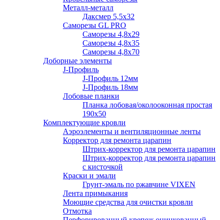
Металл-металл
Даксмер 5,5х32
Саморезы GL PRO
Сaморезы 4,8х29
Сaморезы 4,8х35
Сaморезы 4,8х70
Доборные элементы
J-Профиль
J-Профиль 12мм
J-Профиль 18мм
Лобовые планки
Планка лобовая/околооконная простая
190х50
Комплектующие кровли
Аэроэлементы и вентиляционные ленты
Корректор для ремонта царапин
Штрих-корректор для ремонта царапин
Штрих-корректор для ремонта царапин
с кисточкой
Краски и эмали
Грунт-эмаль по ржавчине VIXEN
Лента примыкания
Моющие средства для очистки кровли
Отмотка
Перфорированный крепеж оцинкованный