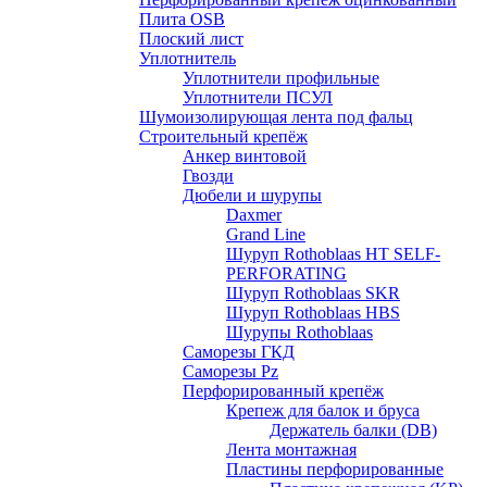
Плита OSB
Плоский лист
Уплотнитель
Уплотнители профильные
Уплотнители ПСУЛ
Шумоизолирующая лента под фальц
Строительный крепёж
Анкер винтовой
Гвозди
Дюбели и шурупы
Daxmer
Grand Line
Шуруп Rothoblaas HT SELF-
PERFORATING
Шуруп Rothoblaas SKR
Шуруп Rothoblaas НВS
Шурупы Rothoblaas
Саморeзы ГКД
Саморезы Pz
Перфорированный крепёж
Крепеж для балок и бруса
Держатель балки (DB)
Лента монтажнaя
Пластины перфорированные