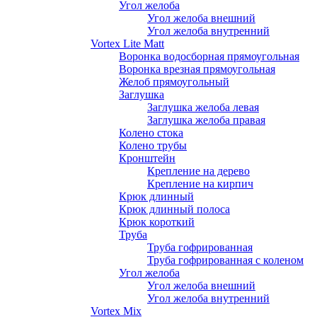
Угол желоба
Угол желоба внешний
Угол желоба внутренний
Vortex Lite Matt
Воронка водосборная прямоугольная
Воронка врезная прямоугольная
Желоб прямоугольный
Заглушка
Заглушка желоба левая
Заглушка желоба правая
Колено стока
Колено трубы
Кронштейн
Крепление на дерево
Крепление на кирпич
Крюк длинный
Крюк длинный полоса
Крюк короткий
Труба
Труба гофрированная
Труба гофрированная с коленом
Угол желоба
Угол желоба внешний
Угол желоба внутренний
Vortex Mix