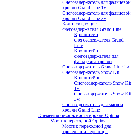
Снегозадержатель для фальцевой
кровли Grand Line 1м
Снегозадержатель для фальцевой
кровли Grand Line 3м
Комплектующие
снегозадержателя Grand Line
Кронштейн
снегозадержателя Grand
Line
Кронштейн
снегозадержателя для
фальцевой кровли
Снегозадержатель Grand Line 1м
Снегозадержатель Snow Kit
Кронштейны
Снегозадержатель Snow Kit
1м
Снегозадержатель Snow Kit
3м
Снегозадержатель для мягкой
кровли Grand Line
Элементы безопасности кровли Optima
Мостик переходной Optima
Мостик переходной для
кровельной черепицы