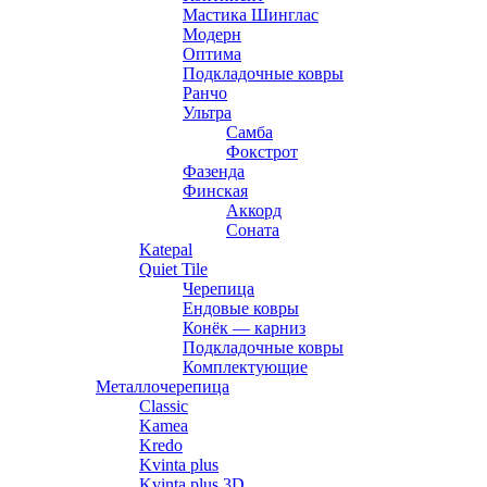
Мастика Шинглас
Модерн
Оптима
Подкладочные ковры
Ранчо
Ультра
Самба
Фокстрот
Фазенда
Финская
Аккорд
Соната
Katepal
Quiet Tile
Черепица
Ендовые ковры
Конёк — карниз
Подкладочные ковры
Комплектующие
Металлочерепица
Classic
Kamea
Kredo
Kvinta plus
Kvinta plus 3D