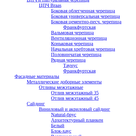
ЦПЧ Braas
Боковая облегченная черепица
Боковая универсальная черепица
Боковая цементно-песч. черепица
Франкфуртская
Вальмовая черепица
Вентиляционная черепица
Коньковая черепица
Начальная хребтовая черепица
Половинчатая черепица
Рядная черепица
Таунус
Франкфуртская
Фасадные материалы
Металлические доборные элементы
Отливы межэтажные
Отлив межэтажный 35
Отлив межэтажный 45
Сайдинг
Виниловый и акриловый сайдинг
Natural-брус
Архитектурный планкен
Белый
Блок-хаус