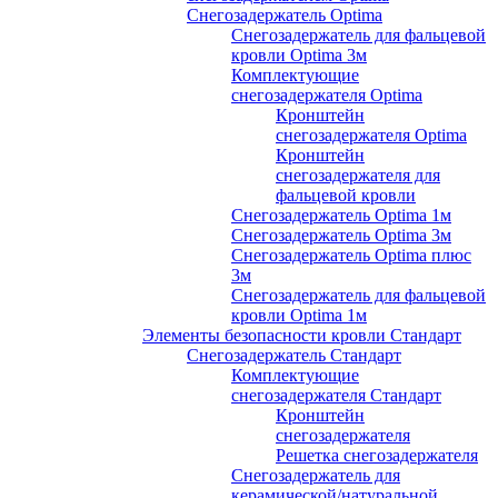
Снегозадержатель Optima
Снегозадержатель для фальцевой
кровли Optima 3м
Комплектующие
снегозадержателя Optima
Кронштейн
снегозадержателя Optima
Кронштейн
снегозадержателя для
фальцевой кровли
Снегозадержатель Optima 1м
Снегозадержатель Optima 3м
Снегозадержатель Optima плюс
3м
Снегозадержатель для фальцевой
кровли Optima 1м
Элементы безопасности кровли Стандарт
Снегозадержатель Стандарт
Комплектующие
снегозадержателя Стандарт
Кронштейн
снегозадержателя
Решетка снегозадержателя
Снегозадержатель для
керамической/натуральной