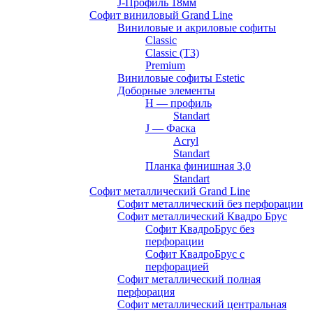
J-Профиль 18мм
Софит виниловый Grand Line
Виниловые и акриловые софиты
Classic
Classic (T3)
Premium
Виниловые софиты Estetic
Доборные элементы
H — профиль
Standart
J — Фаска
Acryl
Standart
Планка финишная 3,0
Standart
Софит металлический Grand Line
Софит металлический без перфорации
Софит металлический Квадро Брус
Софит КвадроБрус без
перфорации
Софит КвадроБрус с
перфорацией
Софит металлический полная
перфорация
Софит металлический центральная