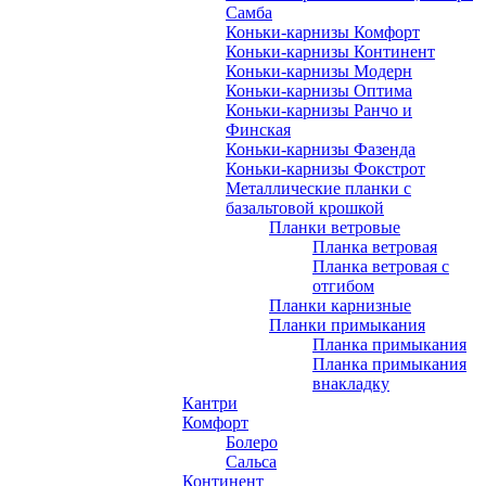
Самба
Коньки-карнизы Комфорт
Коньки-карнизы Континент
Коньки-карнизы Модерн
Коньки-карнизы Оптима
Коньки-карнизы Ранчо и
Финская
Коньки-карнизы Фазенда
Коньки-карнизы Фокстрот
Металлические планки с
базальтовой крошкой
Планки ветровые
Планка ветровая
Планка ветровая с
отгибом
Планки карнизные
Планки примыкания
Планка примыкания
Планка примыкания
внакладку
Кантри
Комфорт
Болеро
Сальса
Континент