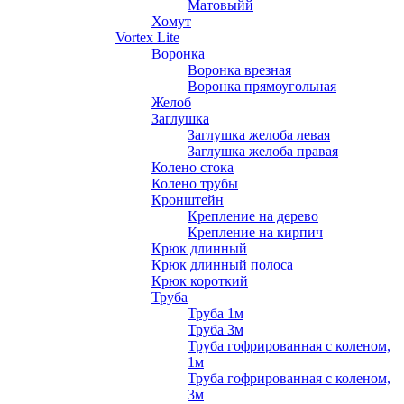
Матовыйй
Хомут
Vortex Lite
Воронка
Воронка врезная
Воронка прямоугольная
Желоб
Заглушка
Заглушка желоба левая
Заглушка желоба правая
Колено стока
Колено трубы
Кронштейн
Крепление на дерево
Крепление на кирпич
Крюк длинный
Крюк длинный полоса
Крюк короткий
Труба
Труба 1м
Труба 3м
Труба гофрированная с коленом,
1м
Труба гофрированная с коленом,
3м