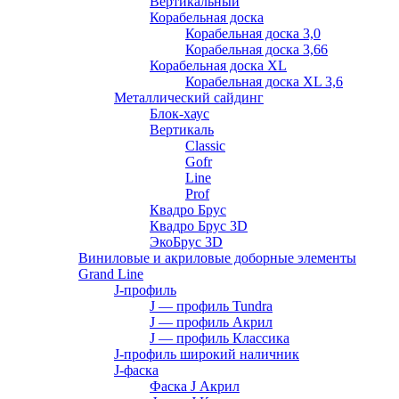
Вертикальный
Корабельная доска
Корабельная доска 3,0
Корабельная доска 3,66
Корабельная доска XL
Корабельная доска XL 3,6
Металлический сайдинг
Блок-хаус
Вертикаль
Classic
Gofr
Line
Prof
Квадро Брус
Квадро Брус 3D
ЭкоБрус 3D
Виниловые и акриловые доборные элементы
Grand Line
J-профиль
J — профиль Tundra
J — профиль Акрил
J — профиль Классика
J-профиль широкий наличник
J-фаска
Фаска J Акрил