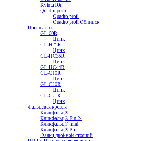
Kvinta Юг
Quadro profi
Quadro profi
Quadro profi Обнинск
Профнастил
GL-60R
Цинк
GL-H75R
Цинк
GL-HC35R
Цинк
GL-HC44R
GL-С10R
Цинк
GL-С20R
Цинк
GL-С21R
Цинк
Фальцевая кровля
Кликфальц®
Кликфальц® Fin 24
Кликфальц® mini
Кликфальц® Pro
Фальц двойной стоячий
ЦПЧ и Натуральная черепица