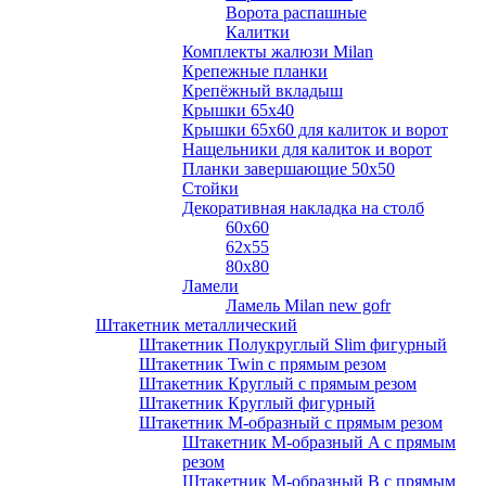
Ворота распашные
Калитки
Комплекты жалюзи Milan
Крепежные планки
Крепёжный вкладыш
Крышки 65х40
Крышки 65х60 для калиток и ворот
Нащельники для калиток и ворот
Планки завершающие 50х50
Стойки
Декоративная накладка на столб
60х60
62х55
80х80
Ламели
Ламель Milan new gofr
Штакетник металлический
Штакетник Полукруглый Slim фигурный
Штакетник Twin с прямым резом
Штакетник Круглый с прямым резом
Штакетник Круглый фигурный
Штакетник М-образный с прямым резом
Штакетник М-образный A с прямым
резом
Штакетник М-образный B с прямым