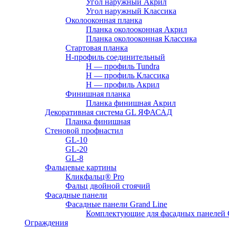
Угол наружный Акрил
Угол наружный Классика
Околооконная планка
Планка околооконная Акрил
Планка околооконная Классика
Стартовая планка
H-профиль соединительный
Н — профиль Tundra
H — профиль Классика
Н — профиль Акрил
Финишная планка
Планка финишная Акрил
Декоративная система GL ЯФАСАД
Планка финишная
Стеновой профнастил
GL-10
GL-20
GL-8
Фальцевые картины
Кликфальц® Pro
Фальц двoйной стоячий
Фасадные панели
Фасадные панели Grand Line
Комплектующие для фасадных панелей
Ограждения