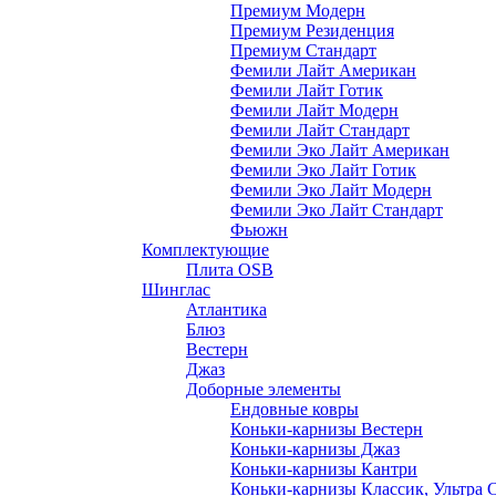
Премиум Модерн
Премиум Резиденция
Премиум Стандарт
Фемили Лайт Американ
Фемили Лайт Готик
Фемили Лайт Модерн
Фемили Лайт Стандарт
Фемили Эко Лайт Американ
Фемили Эко Лайт Готик
Фемили Эко Лайт Модерн
Фемили Эко Лайт Стандарт
Фьюжн
Комплектующие
Плита OSB
Шинглас
Атлантика
Блюз
Вестерн
Джаз
Доборные элементы
Ендовные ковры
Коньки-карнизы Вестерн
Коньки-карнизы Джаз
Коньки-карнизы Кантри
Коньки-карнизы Классик, Ультра 