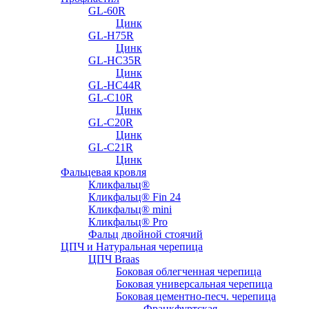
GL-60R
Цинк
GL-H75R
Цинк
GL-HC35R
Цинк
GL-HC44R
GL-С10R
Цинк
GL-С20R
Цинк
GL-С21R
Цинк
Фальцевая кровля
Кликфальц®
Кликфальц® Fin 24
Кликфальц® mini
Кликфальц® Pro
Фальц двойной стоячий
ЦПЧ и Натуральная черепица
ЦПЧ Braas
Боковая облегченная черепица
Боковая универсальная черепица
Боковая цементно-песч. черепица
Франкфуртская