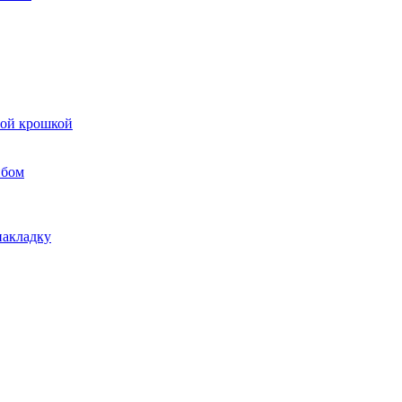
вой крошкой
ибом
накладку