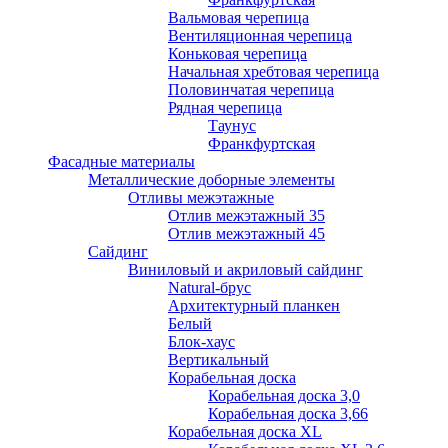
Вальмовая черепица
Вентиляционная черепица
Коньковая черепица
Начальная хребтовая черепица
Половинчатая черепица
Рядная черепица
Таунус
Франкфуртская
Фасадные материалы
Металлические доборные элементы
Отливы межэтажные
Отлив межэтажный 35
Отлив межэтажный 45
Сайдинг
Виниловый и акриловый сайдинг
Natural-брус
Архитектурный планкен
Белый
Блок-хаус
Вертикальный
Корабельная доска
Корабельная доска 3,0
Корабельная доска 3,66
Корабельная доска XL