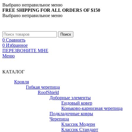
Выбрано неправильное меню
FREE SHIPPING FOR ALL ORDERS OF $150
Выбрано неправильное меню
+7 (988) 890-30-00
Поиск
0
Сравнить
0
Избранное
ПЕРЕЗВОНИТЕ МНЕ
Меню
+7 (988) 890-30-00
КАТАЛОГ
Кровля
Гибкая черепица
RoofShield
Доборные элементы
Ендовый ковер
Коньково-карнизная черепица
Подкладочные ковры
Черепица
Классик Модерн
Классик Стандарт