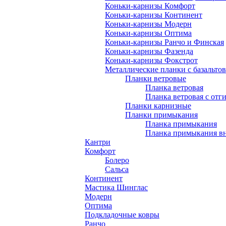
Коньки-карнизы Комфорт
Коньки-карнизы Континент
Коньки-карнизы Модерн
Коньки-карнизы Оптима
Коньки-карнизы Ранчо и Финская
Коньки-карнизы Фазенда
Коньки-карнизы Фокстрот
Металлические планки с базальто
Планки ветровые
Планка ветровая
Планка ветровая с отг
Планки карнизные
Планки примыкания
Планка примыкания
Планка примыкания в
Кантри
Комфорт
Болеро
Сальса
Континент
Мастика Шинглас
Модерн
Оптима
Подкладочные ковры
Ранчо