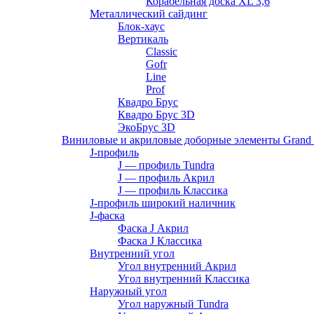
Корабельная доска XL 3,6
Металлический сайдинг
Блок-хаус
Вертикаль
Classic
Gofr
Line
Prof
Квадро Брус
Квадро Брус 3D
ЭкоБрус 3D
Виниловые и акриловые доборные элементы Grand 
J-профиль
J — профиль Tundra
J — профиль Акрил
J — профиль Классика
J-профиль широкий наличник
J-фаска
Фаска J Акрил
Фаска J Классика
Внутренний угол
Угол внутренний Акрил
Угол внутренний Классика
Наружный угол
Угол наружный Tundra