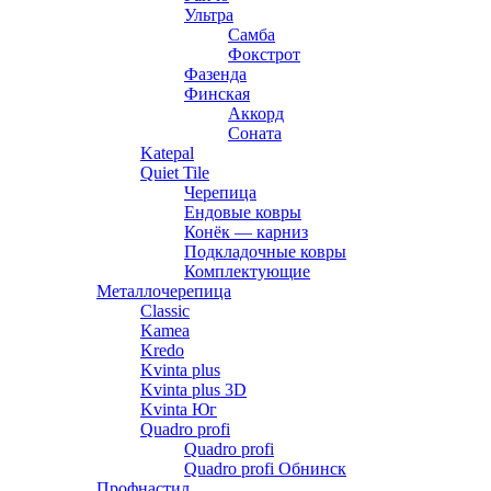
Ультра
Самба
Фокстрот
Фазенда
Финская
Аккорд
Соната
Katepal
Quiet Tile
Черепица
Ендовые ковры
Конёк — карниз
Подкладочные ковры
Комплектующие
Металлочерепица
Classic
Kamea
Kredo
Kvinta plus
Kvinta plus 3D
Kvinta Юг
Quadro profi
Quadro profi
Quadro profi Обнинск
Профнастил