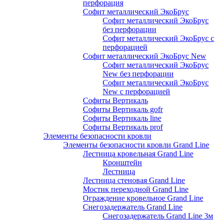
перфорация
Софит металлический ЭкоБрус
Софит металлический ЭкоБрус
без перфорации
Софит металлический ЭкоБрус с
перфорацией
Софит металлический ЭкоБрус New
Софит металлический ЭкоБрус
New без перфорации
Софит металлический ЭкоБрус
New с перфорацией
Софиты Вертикаль
Софиты Вертикаль gofr
Софиты Вертикаль line
Софиты Вертикаль prof
Элементы безопасности кровли
Элементы безопасности кровли Grand Line
Лестница кровельная Grand Line
Кронштейн
Лестница
Лестница стеновая Grand Line
Мостик переходной Grand Line
Ограждение кровельное Grand Line
Снегозадержатель Grand Line
Снегозадержатель Grand Line 3м