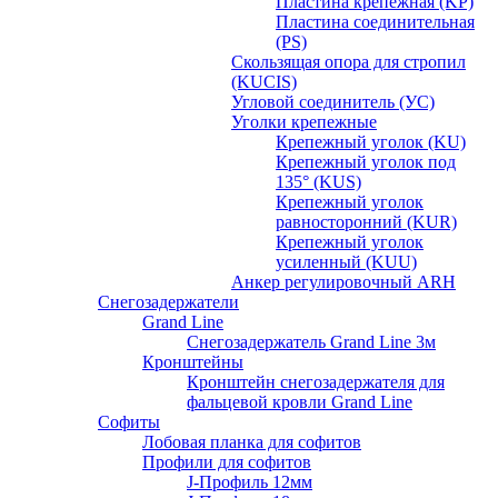
Пластина крепежная (KP)
Пластина соединительная
(PS)
Скользящая опора для стропил
(KUCIS)
Угловой соединитель (УС)
Уголки крепежныe
Крепежный уголок (KU)
Крепежный уголок под
135° (KUS)
Крепежный уголок
равносторонний (KUR)
Крепежный уголок
усиленный (KUU)
Анкер регулировочный ARH
Снегозадержатели
Grand Line
Снегозадержатель Grand Line 3м
Кронштейны
Кронштейн снегозадержателя для
фальцевой кровли Grand Line
Софиты
Лобовая планка для софитов
Профили для софитов
J-Профиль 12мм