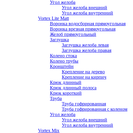
Угол желоба
Угол желоба внешний
Угол желоба внутренний
Vortex Lite Matt
Воронка водосборная прямоугольная
Воронка врезная прямоугольная
Желоб прямоугольный
Заглушка
Заглушка желоба левая
Заглушка желоба правая
Колено стока
Колено трубы
Кронштейн
Крепление на дерево
Крепление на кирпич
Крюк длинный
Крюк длинный полоса
Крюк короткий
Труба
Труба гофрированная
Труба гофрированная с коленом
Угол желоба
Угол желоба внешний
Угол желоба внутренний
Vortex Mix