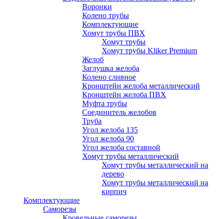
Воронки
Колено трубы
Комплектующие
Хомут трубы ПВХ
Хомут трубы
Хомут трубы Kliker Premium
Желоб
Заглушка желоба
Колено сливное
Кронштейн желоба металлический
Кронштейн желоба ПВХ
Муфта трубы
Соединитель желобов
Труба
Угол желоба 135
Угол желоба 90
Угол желоба составной
Хомут трубы металлический
Хомут трубы металлический на
дерево
Хомут трубы металлический на
кирпич
Комплектующие
Саморезы
Кровельные саморезы