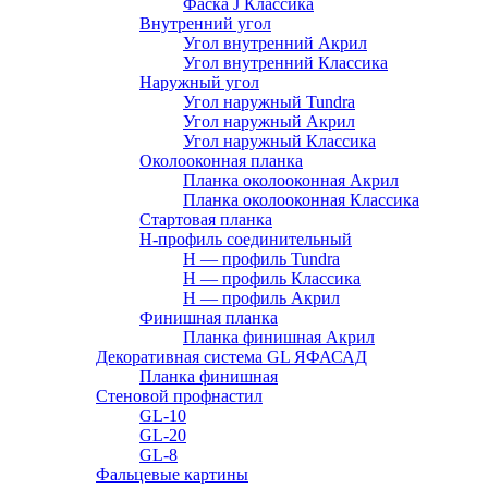
Фаска J Классика
Внутренний угол
Угол внутренний Акрил
Угол внутренний Классика
Наружный угол
Угол наружный Tundra
Угол наружный Акрил
Угол наружный Классика
Околооконная планка
Планка околооконная Акрил
Планка околооконная Классика
Стартовая планка
H-профиль соединительный
Н — профиль Tundra
H — профиль Классика
Н — профиль Акрил
Финишная планка
Планка финишная Акрил
Декоративная система GL ЯФАСАД
Планка финишная
Стеновой профнастил
GL-10
GL-20
GL-8
Фальцевые картины