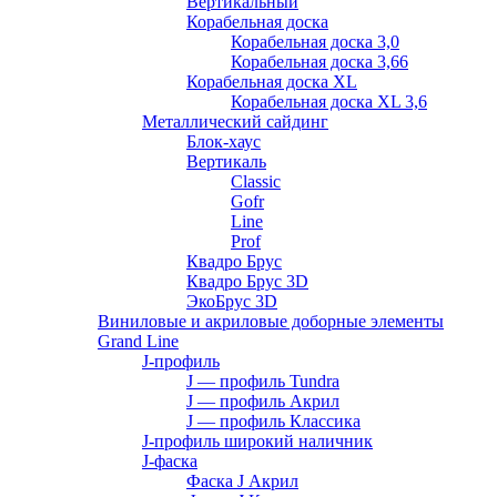
Вертикальный
Корабельная доска
Корабельная доска 3,0
Корабельная доска 3,66
Корабельная доска XL
Корабельная доска XL 3,6
Металлический сайдинг
Блок-хаус
Вертикаль
Classic
Gofr
Line
Prof
Квадро Брус
Квадро Брус 3D
ЭкоБрус 3D
Виниловые и акриловые доборные элементы
Grand Line
J-профиль
J — профиль Tundra
J — профиль Акрил
J — профиль Классика
J-профиль широкий наличник
J-фаска
Фаска J Акрил