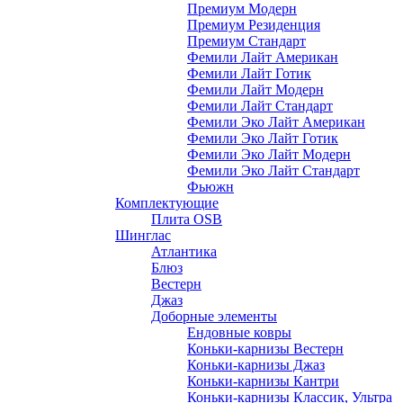
Премиум Модерн
Премиум Резиденция
Премиум Стандарт
Фемили Лайт Американ
Фемили Лайт Готик
Фемили Лайт Модерн
Фемили Лайт Стандарт
Фемили Эко Лайт Американ
Фемили Эко Лайт Готик
Фемили Эко Лайт Модерн
Фемили Эко Лайт Стандарт
Фьюжн
Комплектующие
Плита OSB
Шинглас
Атлантика
Блюз
Вестерн
Джаз
Доборные элементы
Ендовные ковры
Коньки-карнизы Вестерн
Коньки-карнизы Джаз
Коньки-карнизы Кантри
Коньки-карнизы Классик, Ультра