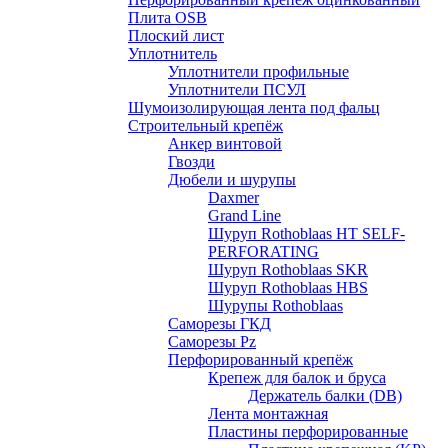
Плита OSB
Плоский лист
Уплотнитель
Уплотнители профильные
Уплотнители ПСУЛ
Шумоизолирующая лента под фальц
Строительный крепёж
Анкер винтовой
Гвозди
Дюбели и шурупы
Daxmer
Grand Line
Шуруп Rothoblaas HT SELF-
PERFORATING
Шуруп Rothoblaas SKR
Шуруп Rothoblaas НВS
Шурупы Rothoblaas
Саморeзы ГКД
Саморезы Pz
Перфорированный крепёж
Крепеж для балок и бруса
Держатель балки (DB)
Лента монтажнaя
Пластины перфорированные