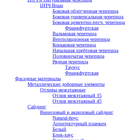
ЦПЧ Braas
Боковая облегченная черепица
Боковая универсальная черепица
Боковая цементно-песч. черепица
Франкфуртская
Вальмовая черепица
Вентиляционная черепица
Коньковая черепица
Начальная хребтовая черепица
Половинчатая черепица
Рядная черепица
Таунус
Франкфуртская
Фасадные материалы
Металлические доборные элементы
Отливы межэтажные
Отлив межэтажный 35
Отлив межэтажный 45
Сайдинг
Виниловый и акриловый сайдинг
Natural-брус
Архитектурный планкен
Белый
Блок-хаус