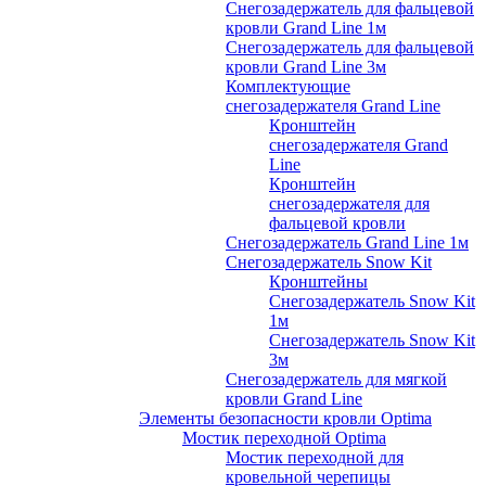
Снегозадержатель для фальцевой
кровли Grand Line 1м
Снегозадержатель для фальцевой
кровли Grand Line 3м
Комплектующие
снегозадержателя Grand Line
Кронштейн
снегозадержателя Grand
Line
Кронштейн
снегозадержателя для
фальцевой кровли
Снегозадержатель Grand Line 1м
Снегозадержатель Snow Kit
Кронштейны
Снегозадержатель Snow Kit
1м
Снегозадержатель Snow Kit
3м
Снегозадержатель для мягкой
кровли Grand Line
Элементы безопасности кровли Optima
Мостик переходной Optima
Мостик переходной для
кровельной черепицы