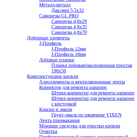
Металл-металл
Даксмер 5,5х32
Саморезы GL PRO
Сaморезы 4,8х29
Сaморезы 4,8х35
Сaморезы 4,8х70
Доборные элементы
J-Профиль
J-Профиль 12мм
J-Профиль 18мм
Лобовые планки
Планка лобовая/околооконная простая
190х50
Комплектующие кровли
Аэроэлементы и вентиляционные ленты
Корректор для ремонта царапин
Штрих-корректор для ремонта царапин
Штрих-корректор для ремонта царапин
с кисточкой
Краски и эмали
Грунт-эмаль по ржавчине VIXEN
Лента примыкания
Моющие средства для очистки кровли
Отмотка
Перфорированный крепеж оцинкованный