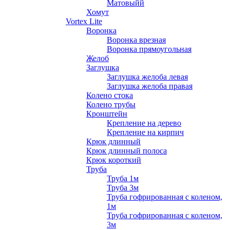
Матовыйй
Хомут
Vortex Lite
Воронка
Воронка врезная
Воронка прямоугольная
Желоб
Заглушка
Заглушка желоба левая
Заглушка желоба правая
Колено стока
Колено трубы
Кронштейн
Крепление на дерево
Крепление на кирпич
Крюк длинный
Крюк длинный полоса
Крюк короткий
Труба
Труба 1м
Труба 3м
Труба гофрированная с коленом,
1м
Труба гофрированная с коленом,
3м