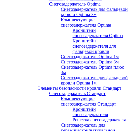
Снегозадержатель Optima
Снегозадержатель для фальцевой
кровли Optima 3м
Комплектующие
снегозадержателя Optima
Кронштейн
снегозадержателя Optima
Кронштейн
снегозадержателя для
фальцевой кровли
Снегозадержатель Optima 1м
Снегозадержатель Optima 3м
Снегозадержатель Optima плюс
3м
Снегозадержатель для фальцевой
кровли Optima 1м
Элементы безопасности кровли Стандарт
Снегозадержатель Стандарт
Комплектующие
снегозадержателя Стандарт
Кронштейн
снегозадержателя
Решетка снегозадержателя
Снегозадержатель для
керамической/натуральной