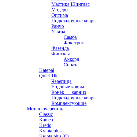
Мастика Шинглас
Модерн
Оптима
Подкладочные ковры
Ранчо
Ультра
Самба
Фокстрот
Фазенда
Финская
Аккорд
Соната
Katepal
Quiet Tile
Черепица
Ендовые ковры
Конёк — карниз
Подкладочные ковры
Комплектующие
Металлочерепица
Classic
Kamea
Kredo
Kvinta plus
Kvinta plus 3D