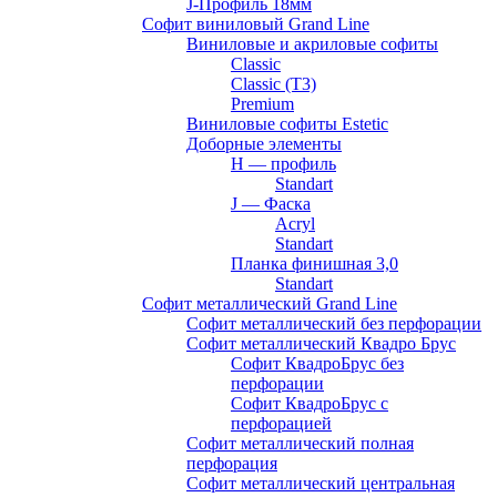
J-Профиль 18мм
Софит виниловый Grand Line
Виниловые и акриловые софиты
Classic
Classic (T3)
Premium
Виниловые софиты Estetic
Доборные элементы
H — профиль
Standart
J — Фаска
Acryl
Standart
Планка финишная 3,0
Standart
Софит металлический Grand Line
Софит металлический без перфорации
Софит металлический Квадро Брус
Софит КвадроБрус без
перфорации
Софит КвадроБрус с
перфорацией
Софит металлический полная
перфорация
Софит металлический центральная