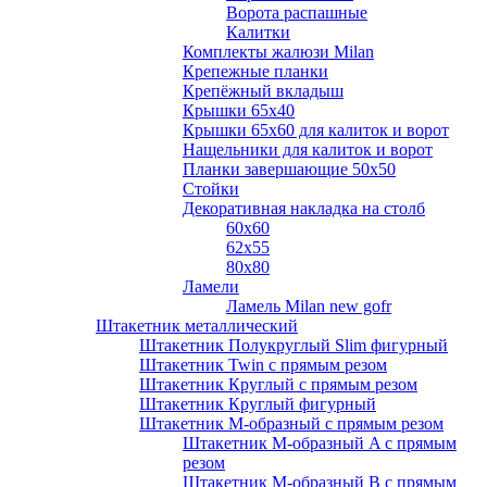
Ворота распашные
Калитки
Комплекты жалюзи Milan
Крепежные планки
Крепёжный вкладыш
Крышки 65х40
Крышки 65х60 для калиток и ворот
Нащельники для калиток и ворот
Планки завершающие 50х50
Стойки
Декоративная накладка на столб
60х60
62х55
80х80
Ламели
Ламель Milan new gofr
Штакетник металлический
Штакетник Полукруглый Slim фигурный
Штакетник Twin с прямым резом
Штакетник Круглый с прямым резом
Штакетник Круглый фигурный
Штакетник М-образный с прямым резом
Штакетник М-образный A с прямым
резом
Штакетник М-образный B с прямым