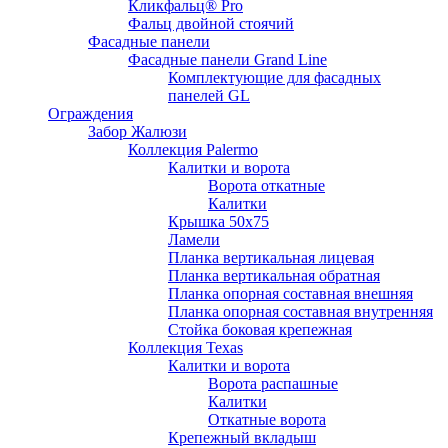
Кликфальц® Pro
Фальц двoйной стоячий
Фасадные панели
Фасадные панели Grand Line
Комплектующие для фасадных
панелей GL
Ограждения
Забор Жалюзи
Коллекция Palermo
Калитки и ворота
Ворота откатные
Калитки
Крышка 50х75
Ламели
Планка вертикальная лицевая
Планка вертикальная обратная
Планка опорная составная внешняя
Планка опорная составная внутренняя
Стойка боковая крепежная
Коллекция Texas
Калитки и ворота
Ворота распашные
Калитки
Откатные ворота
Крепежный вкладыш