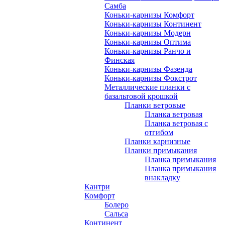
Самба
Коньки-карнизы Комфорт
Коньки-карнизы Континент
Коньки-карнизы Модерн
Коньки-карнизы Оптима
Коньки-карнизы Ранчо и
Финская
Коньки-карнизы Фазенда
Коньки-карнизы Фокстрот
Металлические планки с
базальтовой крошкой
Планки ветровые
Планка ветровая
Планка ветровая с
отгибом
Планки карнизные
Планки примыкания
Планка примыкания
Планка примыкания
внакладку
Кантри
Комфорт
Болеро
Сальса
Континент