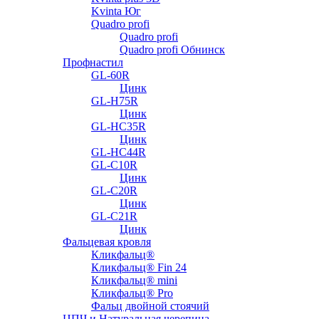
Kvinta Юг
Quadro profi
Quadro profi
Quadro profi Обнинск
Профнастил
GL-60R
Цинк
GL-H75R
Цинк
GL-HC35R
Цинк
GL-HC44R
GL-С10R
Цинк
GL-С20R
Цинк
GL-С21R
Цинк
Фальцевая кровля
Кликфальц®
Кликфальц® Fin 24
Кликфальц® mini
Кликфальц® Pro
Фальц двойной стоячий
ЦПЧ и Натуральная черепица