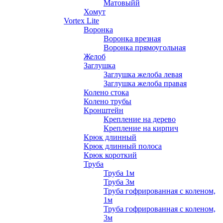
Матовыйй
Хомут
Vortex Lite
Воронка
Воронка врезная
Воронка прямоугольная
Желоб
Заглушка
Заглушка желоба левая
Заглушка желоба правая
Колено стока
Колено трубы
Кронштейн
Крепление на дерево
Крепление на кирпич
Крюк длинный
Крюк длинный полоса
Крюк короткий
Труба
Труба 1м
Труба 3м
Труба гофрированная с коленом,
1м
Труба гофрированная с коленом,
3м