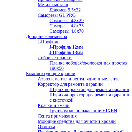
Металл-металл
Даксмер 5,5х32
Саморезы GL PRO
Сaморезы 4,8х29
Сaморезы 4,8х35
Сaморезы 4,8х70
Доборные элементы
J-Профиль
J-Профиль 12мм
J-Профиль 18мм
Лобовые планки
Планка лобовая/околооконная простая
190х50
Комплектующие кровли
Аэроэлементы и вентиляционные ленты
Корректор для ремонта царапин
Штрих-корректор для ремонта царапин
Штрих-корректор для ремонта царапин
с кисточкой
Краски и эмали
Грунт-эмаль по ржавчине VIXEN
Лента примыкания
Моющие средства для очистки кровли
Отмотка
Перфорированный крепеж оцинкованный