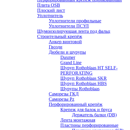
Плита OSB
Плоский лист
Уплотнитель
Уплотнители профильные
Уплотнители ПСУЛ
Шумоизолирующая лента под фальц
Строительный крепёж
Анкер винтовой
Гвозди
Дюбели и шурупы
Daxmer
Grand Line
Шуруп Rothoblaas HT SELF-
PERFORATING
Шуруп Rothoblaas SKR
Шуруп Rothoblaas НВS
Шурупы Rothoblaas
Саморeзы ГКД
Саморезы Pz
Перфорированный крепёж
Крепеж для балок и бруса
Держатель балки (DB)
Лента монтажнaя
Пластины перфорированные