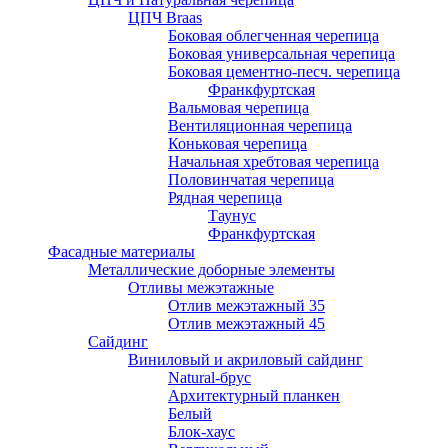
ЦПЧ Braas
Боковая облегченная черепица
Боковая универсальная черепица
Боковая цементно-песч. черепица
Франкфуртская
Вальмовая черепица
Вентиляционная черепица
Коньковая черепица
Начальная хребтовая черепица
Половинчатая черепица
Рядная черепица
Таунус
Франкфуртская
Фасадные материалы
Металлические доборные элементы
Отливы межэтажные
Отлив межэтажный 35
Отлив межэтажный 45
Сайдинг
Виниловый и акриловый сайдинг
Natural-брус
Архитектурный планкен
Белый
Блок-хаус