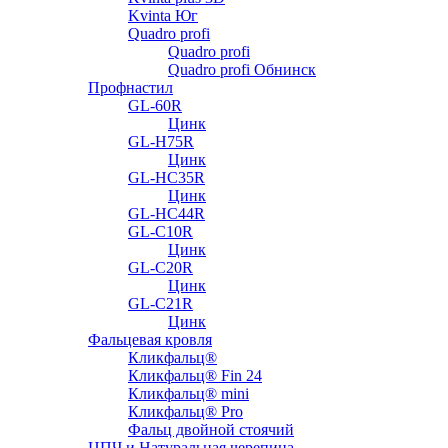
Kvinta Юг
Quadro profi
Quadro profi
Quadro profi Обнинск
Профнастил
GL-60R
Цинк
GL-H75R
Цинк
GL-HC35R
Цинк
GL-HC44R
GL-С10R
Цинк
GL-С20R
Цинк
GL-С21R
Цинк
Фальцевая кровля
Кликфальц®
Кликфальц® Fin 24
Кликфальц® mini
Кликфальц® Pro
Фальц двойной стоячий
ЦПЧ и Натуральная черепица