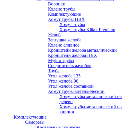
Воронки
Колено трубы
Комплектующие
Хомут трубы ПВХ
Хомут трубы
Хомут трубы Kliker Premium
Желоб
Заглушка желоба
Колено сливное
Кронштейн желоба металлический
Кронштейн желоба ПВХ
Муфта трубы
Соединитель желобов
Труба
Угол желоба 135
Угол желоба 90
Угол желоба составной
Хомут трубы металлический
Хомут трубы металлический на
дерево
Хомут трубы металлический на
кирпич
Комплектующие
Саморезы
Кровельные саморезы