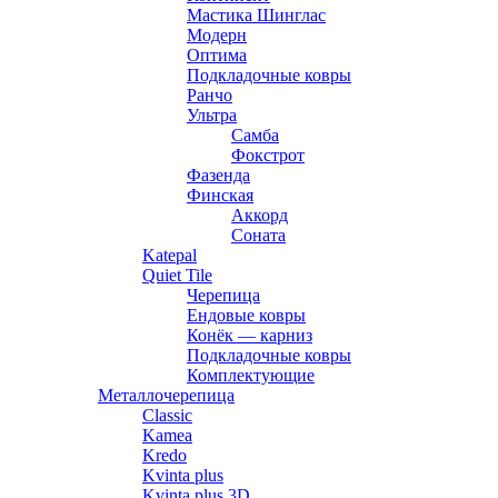
Мастика Шинглас
Модерн
Оптима
Подкладочные ковры
Ранчо
Ультра
Самба
Фокстрот
Фазенда
Финская
Аккорд
Соната
Katepal
Quiet Tile
Черепица
Ендовые ковры
Конёк — карниз
Подкладочные ковры
Комплектующие
Металлочерепица
Classic
Kamea
Kredo
Kvinta plus
Kvinta plus 3D