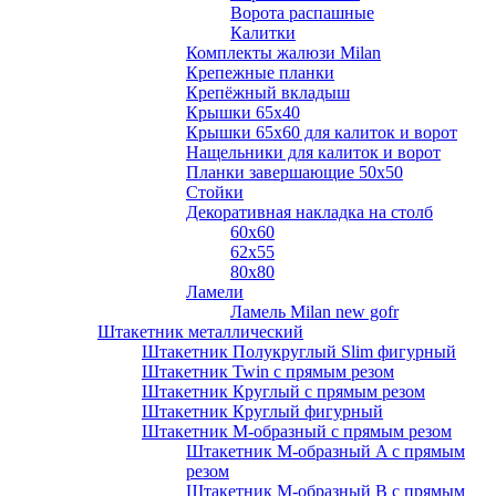
Ворота распашные
Калитки
Комплекты жалюзи Milan
Крепежные планки
Крепёжный вкладыш
Крышки 65х40
Крышки 65х60 для калиток и ворот
Нащельники для калиток и ворот
Планки завершающие 50х50
Стойки
Декоративная накладка на столб
60х60
62х55
80х80
Ламели
Ламель Milan new gofr
Штакетник металлический
Штакетник Полукруглый Slim фигурный
Штакетник Twin с прямым резом
Штакетник Круглый с прямым резом
Штакетник Круглый фигурный
Штакетник М-образный с прямым резом
Штакетник М-образный A с прямым
резом
Штакетник М-образный B с прямым