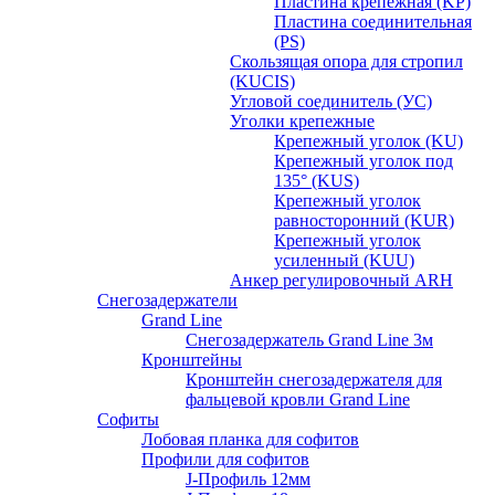
Пластина крепежная (KP)
Пластина соединительная
(PS)
Скользящая опора для стропил
(KUCIS)
Угловой соединитель (УС)
Уголки крепежныe
Крепежный уголок (KU)
Крепежный уголок под
135° (KUS)
Крепежный уголок
равносторонний (KUR)
Крепежный уголок
усиленный (KUU)
Анкер регулировочный ARH
Снегозадержатели
Grand Line
Снегозадержатель Grand Line 3м
Кронштейны
Кронштейн снегозадержателя для
фальцевой кровли Grand Line
Софиты
Лобовая планка для софитов
Профили для софитов
J-Профиль 12мм