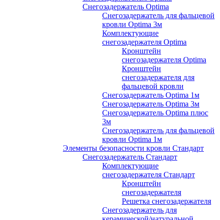
Снегозадержатель Optima
Снегозадержатель для фальцевой
кровли Optima 3м
Комплектующие
снегозадержателя Optima
Кронштейн
снегозадержателя Optima
Кронштейн
снегозадержателя для
фальцевой кровли
Снегозадержатель Optima 1м
Снегозадержатель Optima 3м
Снегозадержатель Optima плюс
3м
Снегозадержатель для фальцевой
кровли Optima 1м
Элементы безопасности кровли Стандарт
Снегозадержатель Стандарт
Комплектующие
снегозадержателя Стандарт
Кронштейн
снегозадержателя
Решетка снегозадержателя
Снегозадержатель для
керамической/натуральной