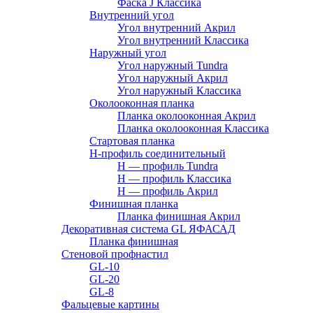
Фаска J Классика
Внутренний угол
Угол внутренний Акрил
Угол внутренний Классика
Наружный угол
Угол наружный Tundra
Угол наружный Акрил
Угол наружный Классика
Околооконная планка
Планка околооконная Акрил
Планка околооконная Классика
Стартовая планка
H-профиль соединительный
Н — профиль Tundra
H — профиль Классика
Н — профиль Акрил
Финишная планка
Планка финишная Акрил
Декоративная система GL ЯФАСАД
Планка финишная
Стеновой профнастил
GL-10
GL-20
GL-8
Фальцевые картины