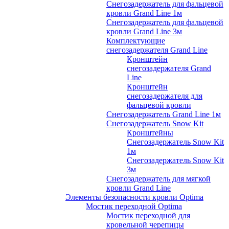
Снегозадержатель для фальцевой
кровли Grand Line 1м
Снегозадержатель для фальцевой
кровли Grand Line 3м
Комплектующие
снегозадержателя Grand Line
Кронштейн
снегозадержателя Grand
Line
Кронштейн
снегозадержателя для
фальцевой кровли
Снегозадержатель Grand Line 1м
Снегозадержатель Snow Kit
Кронштейны
Снегозадержатель Snow Kit
1м
Снегозадержатель Snow Kit
3м
Снегозадержатель для мягкой
кровли Grand Line
Элементы безопасности кровли Optima
Мостик переходной Optima
Мостик переходной для
кровельной черепицы