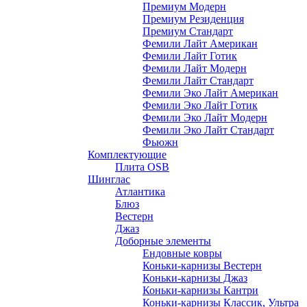
Премиум Модерн
Премиум Резиденция
Премиум Стандарт
Фемили Лайт Американ
Фемили Лайт Готик
Фемили Лайт Модерн
Фемили Лайт Стандарт
Фемили Эко Лайт Американ
Фемили Эко Лайт Готик
Фемили Эко Лайт Модерн
Фемили Эко Лайт Стандарт
Фьюжн
Комплектующие
Плита OSB
Шинглас
Атлантика
Блюз
Вестерн
Джаз
Доборные элементы
Ендовные ковры
Коньки-карнизы Вестерн
Коньки-карнизы Джаз
Коньки-карнизы Кантри
Коньки-карнизы Классик, Ультра