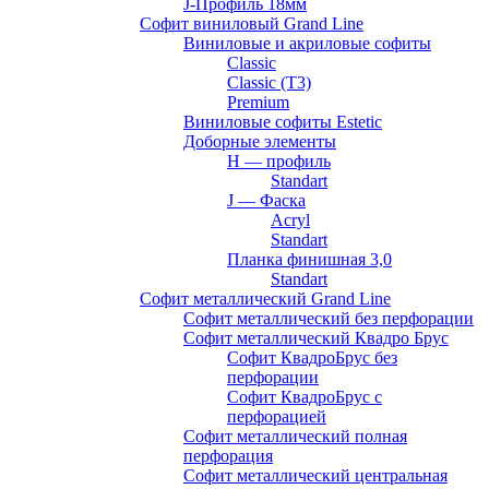
J-Профиль 18мм
Софит виниловый Grand Line
Виниловые и акриловые софиты
Classic
Classic (T3)
Premium
Виниловые софиты Estetic
Доборные элементы
H — профиль
Standart
J — Фаска
Acryl
Standart
Планка финишная 3,0
Standart
Софит металлический Grand Line
Софит металлический без перфорации
Софит металлический Квадро Брус
Софит КвадроБрус без
перфорации
Софит КвадроБрус с
перфорацией
Софит металлический полная
перфорация
Софит металлический центральная