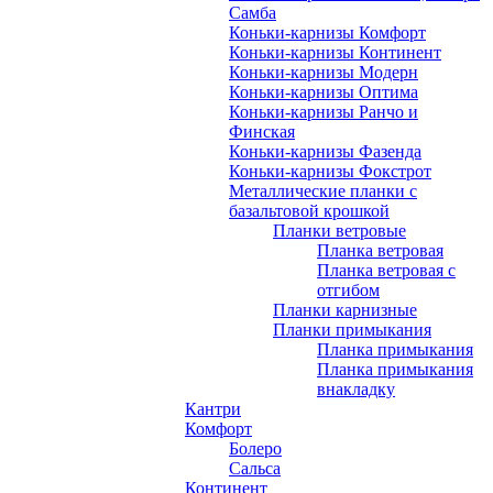
Самба
Коньки-карнизы Комфорт
Коньки-карнизы Континент
Коньки-карнизы Модерн
Коньки-карнизы Оптима
Коньки-карнизы Ранчо и
Финская
Коньки-карнизы Фазенда
Коньки-карнизы Фокстрот
Металлические планки с
базальтовой крошкой
Планки ветровые
Планка ветровая
Планка ветровая с
отгибом
Планки карнизные
Планки примыкания
Планка примыкания
Планка примыкания
внакладку
Кантри
Комфорт
Болеро
Сальса
Континент