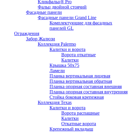
Кликфальц® Pro
Фальц двoйной стоячий
Фасадные панели
Фасадные панели Grand Line
Комплектующие для фасадных
панелей GL
Ограждения
Забор Жалюзи
Коллекция Palermo
Калитки и ворота
Ворота откатные
Калитки
Крышка 50х75
Ламели
Планка вертикальная лицевая
Планка вертикальная обратная
Планка опорная составная внешняя
Планка опорная составная внутренняя
Стойка боковая крепежная
Коллекция Texas
Калитки и ворота
Ворота распашные
Калитки
Откатные ворота
Крепежный вкладыш