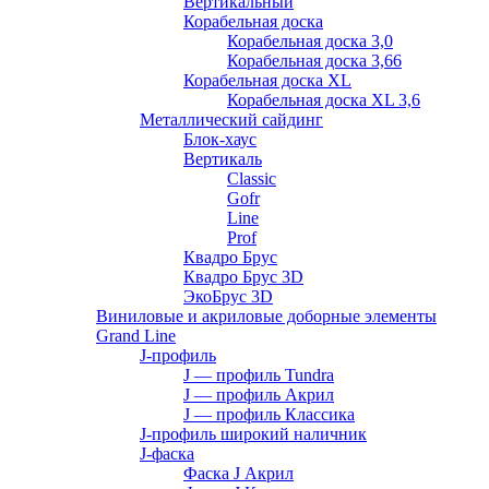
Вертикальный
Корабельная доска
Корабельная доска 3,0
Корабельная доска 3,66
Корабельная доска XL
Корабельная доска XL 3,6
Металлический сайдинг
Блок-хаус
Вертикаль
Classic
Gofr
Line
Prof
Квадро Брус
Квадро Брус 3D
ЭкоБрус 3D
Виниловые и акриловые доборные элементы
Grand Line
J-профиль
J — профиль Tundra
J — профиль Акрил
J — профиль Классика
J-профиль широкий наличник
J-фаска
Фаска J Акрил