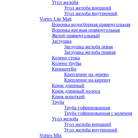
Угол желоба
Угол желоба внешний
Угол желоба внутренний
Vortex Lite Matt
Воронка водосборная прямоугольная
Воронка врезная прямоугольная
Желоб прямоугольный
Заглушка
Заглушка желоба левая
Заглушка желоба правая
Колено стока
Колено трубы
Кронштейн
Крепление на дерево
Крепление на кирпич
Крюк длинный
Крюк длинный полоса
Крюк короткий
Труба
Труба гофрированная
Труба гофрированная с коленом
Угол желоба
Угол желоба внешний
Угол желоба внутренний
Vortex Mix