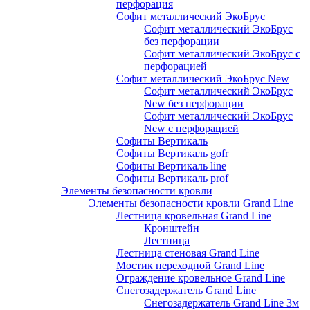
перфорация
Софит металлический ЭкоБрус
Софит металлический ЭкоБрус
без перфорации
Софит металлический ЭкоБрус с
перфорацией
Софит металлический ЭкоБрус New
Софит металлический ЭкоБрус
New без перфорации
Софит металлический ЭкоБрус
New с перфорацией
Софиты Вертикаль
Софиты Вертикаль gofr
Софиты Вертикаль line
Софиты Вертикаль prof
Элементы безопасности кровли
Элементы безопасности кровли Grand Line
Лестница кровельная Grand Line
Кронштейн
Лестница
Лестница стеновая Grand Line
Мостик переходной Grand Line
Ограждение кровельное Grand Line
Снегозадержатель Grand Line
Снегозадержатель Grand Line 3м