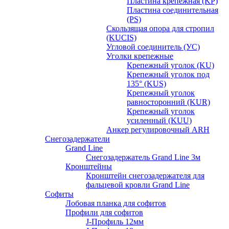
Пластина крепежная (KP)
Пластина соединительная
(PS)
Скользящая опора для стропил
(KUCIS)
Угловой соединитель (УС)
Уголки крепежныe
Крепежный уголок (KU)
Крепежный уголок под
135° (KUS)
Крепежный уголок
равносторонний (KUR)
Крепежный уголок
усиленный (KUU)
Анкер регулировочный ARH
Снегозадержатели
Grand Line
Снегозадержатель Grand Line 3м
Кронштейны
Кронштейн снегозадержателя для
фальцевой кровли Grand Line
Софиты
Лобовая планка для софитов
Профили для софитов
J-Профиль 12мм