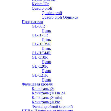
Kvinta Юг
Quadro profi
Quadro profi
Quadro profi Обнинск
Профнастил
GL-60R
Цинк
GL-H75R
Цинк
GL-HC35R
Цинк
GL-HC44R
GL-С10R
Цинк
GL-С20R
Цинк
GL-С21R
Цинк
Фальцевая кровля
Кликфальц®
Кликфальц® Fin 24
Кликфальц® mini
Кликфальц® Pro
Фальц двойной стоячий
ЦПЧ и Натуральная черепица