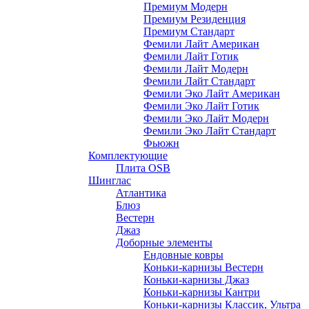
Премиум Модерн
Премиум Резиденция
Премиум Стандарт
Фемили Лайт Американ
Фемили Лайт Готик
Фемили Лайт Модерн
Фемили Лайт Стандарт
Фемили Эко Лайт Американ
Фемили Эко Лайт Готик
Фемили Эко Лайт Модерн
Фемили Эко Лайт Стандарт
Фьюжн
Комплектующие
Плита OSB
Шинглас
Атлантика
Блюз
Вестерн
Джаз
Доборные элементы
Ендовные ковры
Коньки-карнизы Вестерн
Коньки-карнизы Джаз
Коньки-карнизы Кантри
Коньки-карнизы Классик, Ультра