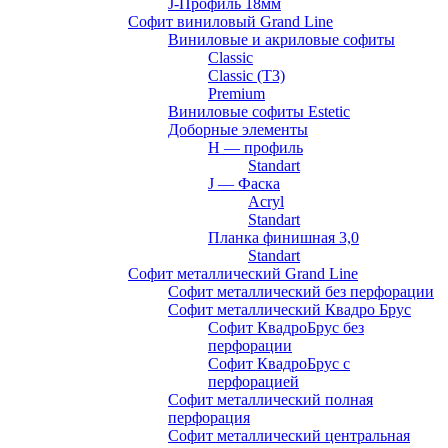
J-Профиль 18мм
Софит виниловый Grand Line
Виниловые и акриловые софиты
Classic
Classic (T3)
Premium
Виниловые софиты Estetic
Доборные элементы
H — профиль
Standart
J — Фаска
Acryl
Standart
Планка финишная 3,0
Standart
Софит металлический Grand Line
Софит металлический без перфорации
Софит металлический Квадро Брус
Софит КвадроБрус без
перфорации
Софит КвадроБрус с
перфорацией
Софит металлический полная
перфорация
Софит металлический центральная