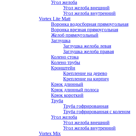
Угол желоба
Угол желоба внешний
Угол желоба внутренний
Vortex Lite Matt
Воронка водосборная прямоугольная
Воронка врезная прямоугольная
Желоб прямоугольный
Заглушка
Заглушка желоба левая
Заглушка желоба правая
Колено стока
Колено трубы
Кронштейн
Крепление на дерево
Крепление на кирпич
Крюк длинный
Крюк длинный полоса
Крюк короткий
Труба
Труба гофрированная
Труба гофрированная с коленом
Угол желоба
Угол желоба внешний
Угол желоба внутренний
Vortex Mix