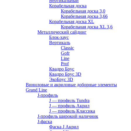
Вертикальный
Корабельная доска
Корабельная доска 3,0
Корабельная доска 3,66
Корабельная доска XL
Корабельная доска XL 3,6
Металлический сайдинг
Блок-хаус
Вертикаль
Classic
Gofr
Line
Prof
Квадро Брус
Квадро Брус 3D
ЭкоБрус 3D
Виниловые и акриловые доборные элементы
Grand Line
J-профиль
J — профиль Tundra
J — профиль Акрил
J — профиль Классика
J-профиль широкий наличник
J-фаска
Фаска J Акрил