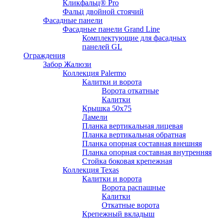
Кликфальц® Pro
Фальц двoйной стоячий
Фасадные панели
Фасадные панели Grand Line
Комплектующие для фасадных
панелей GL
Ограждения
Забор Жалюзи
Коллекция Palermo
Калитки и ворота
Ворота откатные
Калитки
Крышка 50х75
Ламели
Планка вертикальная лицевая
Планка вертикальная обратная
Планка опорная составная внешняя
Планка опорная составная внутренняя
Стойка боковая крепежная
Коллекция Texas
Калитки и ворота
Ворота распашные
Калитки
Откатные ворота
Крепежный вкладыш