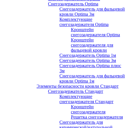
Снегозадержатель Optima
Снегозадержатель для фальцевой
кровли Optima 3м
Комплектующие
снегозадержателя Optima
Кронштейн
снегозадержателя Optima
Кронштейн
снегозадержателя для
фальцевой кровли
Снегозадержатель Optima 1м
Снегозадержатель Optima 3м
Снегозадержатель Optima плюс
3м
Снегозадержатель для фальцевой
кровли Optima 1м
Элементы безопасности кровли Стандарт
Снегозадержатель Стандарт
Комплектующие
снегозадержателя Стандарт
Кронштейн
снегозадержателя
Решетка снегозадержателя
Снегозадержатель для
керамической/натуральной