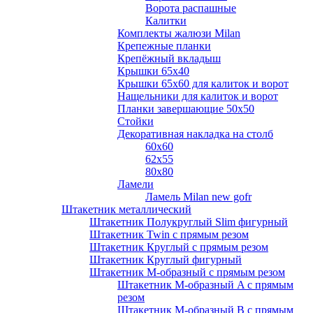
Ворота распашные
Калитки
Комплекты жалюзи Milan
Крепежные планки
Крепёжный вкладыш
Крышки 65х40
Крышки 65х60 для калиток и ворот
Нащельники для калиток и ворот
Планки завершающие 50х50
Стойки
Декоративная накладка на столб
60х60
62х55
80х80
Ламели
Ламель Milan new gofr
Штакетник металлический
Штакетник Полукруглый Slim фигурный
Штакетник Twin с прямым резом
Штакетник Круглый с прямым резом
Штакетник Круглый фигурный
Штакетник М-образный с прямым резом
Штакетник М-образный A с прямым
резом
Штакетник М-образный B с прямым