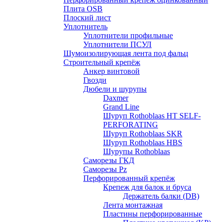
Плита OSB
Плоский лист
Уплотнитель
Уплотнители профильные
Уплотнители ПСУЛ
Шумоизолирующая лента под фальц
Строительный крепёж
Анкер винтовой
Гвозди
Дюбели и шурупы
Daxmer
Grand Line
Шуруп Rothoblaas HT SELF-
PERFORATING
Шуруп Rothoblaas SKR
Шуруп Rothoblaas НВS
Шурупы Rothoblaas
Саморeзы ГКД
Саморезы Pz
Перфорированный крепёж
Крепеж для балок и бруса
Держатель балки (DB)
Лента монтажнaя
Пластины перфорированные