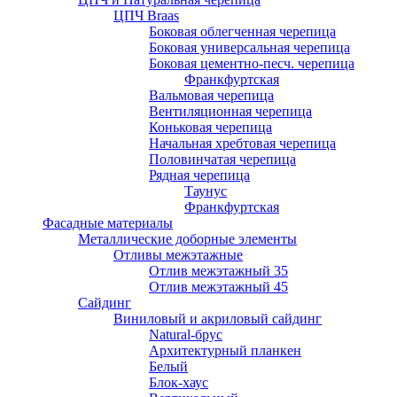
ЦПЧ Braas
Боковая облегченная черепица
Боковая универсальная черепица
Боковая цементно-песч. черепица
Франкфуртская
Вальмовая черепица
Вентиляционная черепица
Коньковая черепица
Начальная хребтовая черепица
Половинчатая черепица
Рядная черепица
Таунус
Франкфуртская
Фасадные материалы
Металлические доборные элементы
Отливы межэтажные
Отлив межэтажный 35
Отлив межэтажный 45
Сайдинг
Виниловый и акриловый сайдинг
Natural-брус
Архитектурный планкен
Белый
Блок-хаус