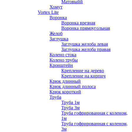
Матовыйй
Хомут
Vortex Lite
Воронка
Воронка врезная
Воронка прямоугольная
Желоб
Заглушка
Заглушка желоба левая
Заглушка желоба правая
Колено стока
Колено трубы
Кронштейн
Крепление на дерево
Крепление на кирпич
Крюк длинный
Крюк длинный полоса
Крюк короткий
Труба
Труба 1м
Труба 3м
Труба гофрированная с коленом,
1м
Труба гофрированная с коленом,
3м