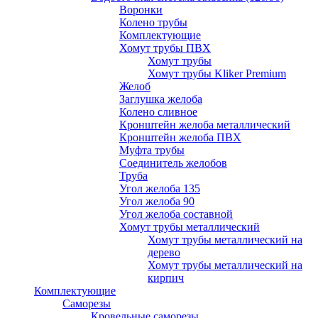
Воронки
Колено трубы
Комплектующие
Хомут трубы ПВХ
Хомут трубы
Хомут трубы Kliker Premium
Желоб
Заглушка желоба
Колено сливное
Кронштейн желоба металлический
Кронштейн желоба ПВХ
Муфта трубы
Соединитель желобов
Труба
Угол желоба 135
Угол желоба 90
Угол желоба составной
Хомут трубы металлический
Хомут трубы металлический на
дерево
Хомут трубы металлический на
кирпич
Комплектующие
Саморезы
Кровельные саморезы