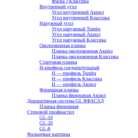
Фаска J Классика
Внутренний угол
Угол внутренний Акрил
Угол внутренний Классика
Наружный угол
Угол наружный Tundra
Угол наружный Акрил
Угол наружный Классика
Околооконная планка
Планка околооконная Акрил
Планка околооконная Классика
Стартовая планка
H-профиль соединительный
Н — профиль Tundra
H — профиль Классика
Н — профиль Акрил
Финишная планка
Планка финишная Акрил
Декоративная система GL ЯФАСАД
Планка финишная
Стеновой профнастил
GL-10
GL-20
GL-8
Фальцевые картины