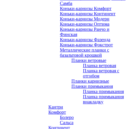
Самба
Коньки-карнизы Комфорт
Коньки-карнизы Континент
Коньки-карнизы Модерн
Коньки-карнизы Оптима
Коньки-карнизы Ранчо и
Финская
Коньки-карнизы Фазенда
Коньки-карнизы Фокстрот
Металлические планки с
базальтовой крошкой
Планки ветровые
Планка ветровая
Планка ветровая с
отгибом
Планки карнизные
Планки примыкания
Планка примыкания
Планка примыкания
внакладку
Кантри
Комфорт
Болеро
Сальса
Континент