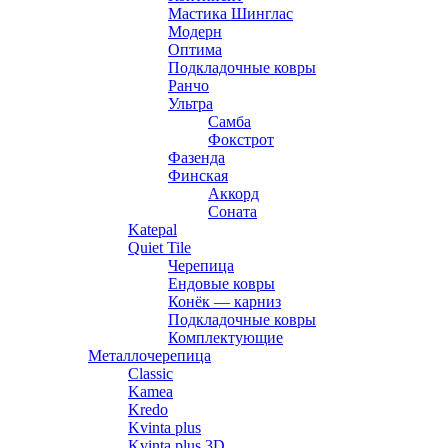
Мастика Шинглас
Модерн
Оптима
Подкладочные ковры
Ранчо
Ультра
Самба
Фокстрот
Фазенда
Финская
Аккорд
Соната
Katepal
Quiet Tile
Черепица
Ендовые ковры
Конёк — карниз
Подкладочные ковры
Комплектующие
Металлочерепица
Classic
Kamea
Kredo
Kvinta plus
Kvinta plus 3D