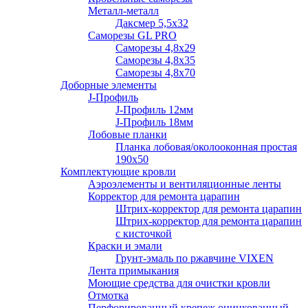
Металл-металл
Даксмер 5,5х32
Саморезы GL PRO
Сaморезы 4,8х29
Сaморезы 4,8х35
Сaморезы 4,8х70
Доборные элементы
J-Профиль
J-Профиль 12мм
J-Профиль 18мм
Лобовые планки
Планка лобовая/околооконная простая
190х50
Комплектующие кровли
Аэроэлементы и вентиляционные ленты
Корректор для ремонта царапин
Штрих-корректор для ремонта царапин
Штрих-корректор для ремонта царапин
с кисточкой
Краски и эмали
Грунт-эмаль по ржавчине VIXEN
Лента примыкания
Моющие средства для очистки кровли
Отмотка
Перфорированный крепеж оцинкованный