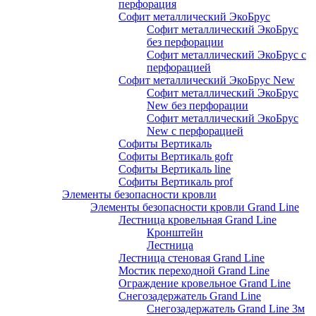
перфорация
Софит металлический ЭкоБрус
Софит металлический ЭкоБрус
без перфорации
Софит металлический ЭкоБрус с
перфорацией
Софит металлический ЭкоБрус New
Софит металлический ЭкоБрус
New без перфорации
Софит металлический ЭкоБрус
New с перфорацией
Софиты Вертикаль
Софиты Вертикаль gofr
Софиты Вертикаль line
Софиты Вертикаль prof
Элементы безопасности кровли
Элементы безопасности кровли Grand Line
Лестница кровельная Grand Line
Кронштейн
Лестница
Лестница стеновая Grand Line
Мостик переходной Grand Line
Ограждение кровельное Grand Line
Снегозадержатель Grand Line
Снегозадержатель Grand Line 3м