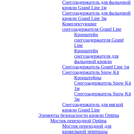
Снегозадержатель для фальцевой
кровли Grand Line 1м
Снегозадержатель для фальцевой
кровли Grand Line 3м
Комплектующие
снегозадержателя Grand Line
Кронштейн
снегозадержателя Grand
Line
Кронштейн
снегозадержателя для
фальцевой кровли
Снегозадержатель Grand Line 1м
Снегозадержатель Snow Kit
Кронштейны
Снегозадержатель Snow Kit
1м
Снегозадержатель Snow Kit
3м
Снегозадержатель для мягкой
кровли Grand Line
Элементы безопасности кровли Optima
Мостик переходной Optima
Мостик переходной для
кровельной черепицы