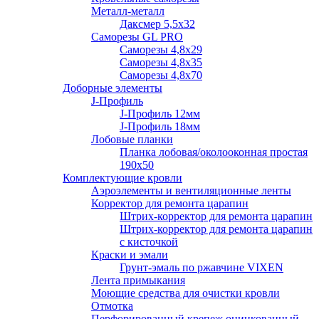
Металл-металл
Даксмер 5,5х32
Саморезы GL PRO
Сaморезы 4,8х29
Сaморезы 4,8х35
Сaморезы 4,8х70
Доборные элементы
J-Профиль
J-Профиль 12мм
J-Профиль 18мм
Лобовые планки
Планка лобовая/околооконная простая
190х50
Комплектующие кровли
Аэроэлементы и вентиляционные ленты
Корректор для ремонта царапин
Штрих-корректор для ремонта царапин
Штрих-корректор для ремонта царапин
с кисточкой
Краски и эмали
Грунт-эмаль по ржавчине VIXEN
Лента примыкания
Моющие средства для очистки кровли
Отмотка
Перфорированный крепеж оцинкованный