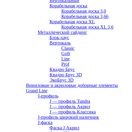
Вертикальный
Корабельная доска
Корабельная доска 3,0
Корабельная доска 3,66
Корабельная доска XL
Корабельная доска XL 3,6
Металлический сайдинг
Блок-хаус
Вертикаль
Classic
Gofr
Line
Prof
Квадро Брус
Квадро Брус 3D
ЭкоБрус 3D
Виниловые и акриловые доборные элементы
Grand Line
J-профиль
J — профиль Tundra
J — профиль Акрил
J — профиль Классика
J-профиль широкий наличник
J-фаска
Фаска J Акрил