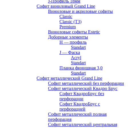
J-Профиль 18мм
Софит виниловый Grand Line
Виниловые и акриловые софиты
Classic
Classic (T3)
Premium
Виниловые софиты Estetic
Доборные элементы
H — профиль
Standart
J — Фаска
Acryl
Standart
Планка финишная 3,0
Standart
Софит металлический Grand Line
Софит металлический без перфорации
Софит металлический Квадро Брус
Софит КвадроБрус без
перфорации
Софит КвадроБрус с
перфорацией
Софит металлический полная
перфорация
Софит металлический центральная