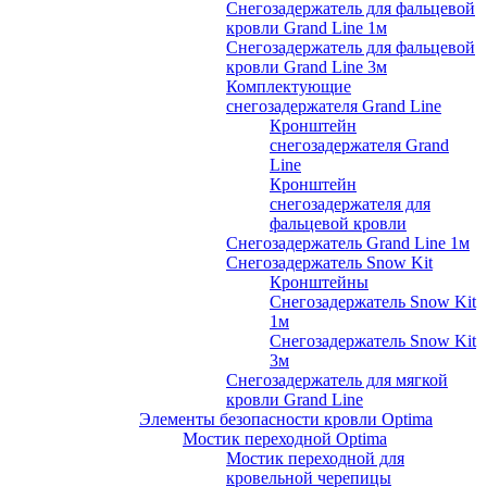
Снегозадержатель для фальцевой
кровли Grand Line 1м
Снегозадержатель для фальцевой
кровли Grand Line 3м
Комплектующие
снегозадержателя Grand Line
Кронштейн
снегозадержателя Grand
Line
Кронштейн
снегозадержателя для
фальцевой кровли
Снегозадержатель Grand Line 1м
Снегозадержатель Snow Kit
Кронштейны
Снегозадержатель Snow Kit
1м
Снегозадержатель Snow Kit
3м
Снегозадержатель для мягкой
кровли Grand Line
Элементы безопасности кровли Optima
Мостик переходной Optima
Мостик переходной для
кровельной черепицы