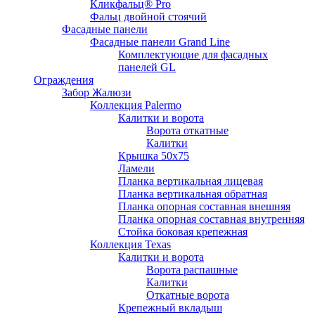
Кликфальц® Pro
Фальц двoйной стоячий
Фасадные панели
Фасадные панели Grand Line
Комплектующие для фасадных
панелей GL
Ограждения
Забор Жалюзи
Коллекция Palermo
Калитки и ворота
Ворота откатные
Калитки
Крышка 50х75
Ламели
Планка вертикальная лицевая
Планка вертикальная обратная
Планка опорная составная внешняя
Планка опорная составная внутренняя
Стойка боковая крепежная
Коллекция Texas
Калитки и ворота
Ворота распашные
Калитки
Откатные ворота
Крепежный вкладыш