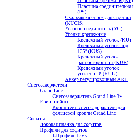
Пластина крепежная (KP)
Пластина соединительная
(PS)
Скользящая опора для стропил
(KUCIS)
Угловой соединитель (УС)
Уголки крепежныe
Крепежный уголок (KU)
Крепежный уголок под
135° (KUS)
Крепежный уголок
равносторонний (KUR)
Крепежный уголок
усиленный (KUU)
Анкер регулировочный ARH
Снегозадержатели
Grand Line
Снегозадержатель Grand Line 3м
Кронштейны
Кронштейн снегозадержателя для
фальцевой кровли Grand Line
Софиты
Лобовая планка для софитов
Профили для софитов
J-Профиль 12мм