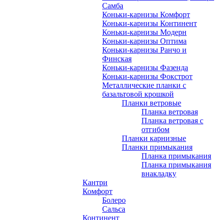
Самба
Коньки-карнизы Комфорт
Коньки-карнизы Континент
Коньки-карнизы Модерн
Коньки-карнизы Оптима
Коньки-карнизы Ранчо и
Финская
Коньки-карнизы Фазенда
Коньки-карнизы Фокстрот
Металлические планки с
базальтовой крошкой
Планки ветровые
Планка ветровая
Планка ветровая с
отгибом
Планки карнизные
Планки примыкания
Планка примыкания
Планка примыкания
внакладку
Кантри
Комфорт
Болеро
Сальса
Континент