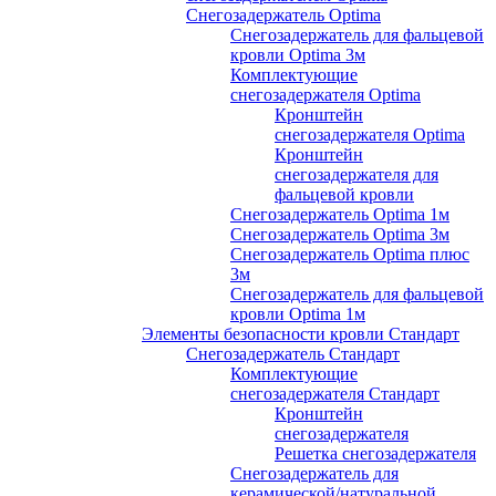
Снегозадержатель Optima
Снегозадержатель для фальцевой
кровли Optima 3м
Комплектующие
снегозадержателя Optima
Кронштейн
снегозадержателя Optima
Кронштейн
снегозадержателя для
фальцевой кровли
Снегозадержатель Optima 1м
Снегозадержатель Optima 3м
Снегозадержатель Optima плюс
3м
Снегозадержатель для фальцевой
кровли Optima 1м
Элементы безопасности кровли Стандарт
Снегозадержатель Стандарт
Комплектующие
снегозадержателя Стандарт
Кронштейн
снегозадержателя
Решетка снегозадержателя
Снегозадержатель для
керамической/натуральной