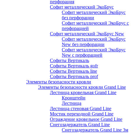
перфорация
Софит металлический ЭкоБрус
Софит металлический ЭкоБрус
без перфорации
Софит металлический ЭкоБрус с
перфорацией
Софит металлический ЭкоБрус New
Софит металлический ЭкоБрус
New без перфорации
Софит металлический ЭкоБрус
New с перфорацией
Софиты Вертикаль
Софиты Вертикаль gofr
Софиты Вертикаль line
Софиты Вертикаль prof
Элементы безопасности кровли
Элементы безопасности кровли Grand Line
Лестница кровельная Grand Line
Кронштейн
Лестница
Лестница стеновая Grand Line
Мостик переходной Grand Line
Ограждение кровельное Grand Line
Снегозадержатель Grand Line
Снегозадержатель Grand Line 3м