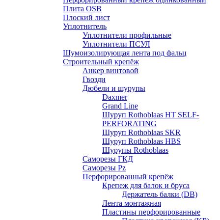
Плита OSB
Плоский лист
Уплотнитель
Уплотнители профильные
Уплотнители ПСУЛ
Шумоизолирующая лента под фальц
Строительный крепёж
Анкер винтовой
Гвозди
Дюбели и шурупы
Daxmer
Grand Line
Шуруп Rothoblaas HT SELF-
PERFORATING
Шуруп Rothoblaas SKR
Шуруп Rothoblaas НВS
Шурупы Rothoblaas
Саморeзы ГКД
Саморезы Pz
Перфорированный крепёж
Крепеж для балок и бруса
Держатель балки (DB)
Лента монтажнaя
Пластины перфорированные