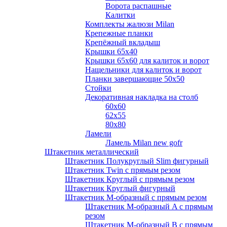
Ворота распашные
Калитки
Комплекты жалюзи Milan
Крепежные планки
Крепёжный вкладыш
Крышки 65х40
Крышки 65х60 для калиток и ворот
Нащельники для калиток и ворот
Планки завершающие 50х50
Стойки
Декоративная накладка на столб
60х60
62х55
80х80
Ламели
Ламель Milan new gofr
Штакетник металлический
Штакетник Полукруглый Slim фигурный
Штакетник Twin с прямым резом
Штакетник Круглый с прямым резом
Штакетник Круглый фигурный
Штакетник М-образный с прямым резом
Штакетник М-образный A с прямым
резом
Штакетник М-образный B с прямым