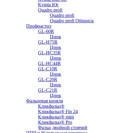
Kvinta Юг
Quadro profi
Quadro profi
Quadro profi Обнинск
Профнастил
GL-60R
Цинк
GL-H75R
Цинк
GL-HC35R
Цинк
GL-HC44R
GL-С10R
Цинк
GL-С20R
Цинк
GL-С21R
Цинк
Фальцевая кровля
Кликфальц®
Кликфальц® Fin 24
Кликфальц® mini
Кликфальц® Pro
Фальц двойной стоячий
ЦПЧ и Натуральная черепица