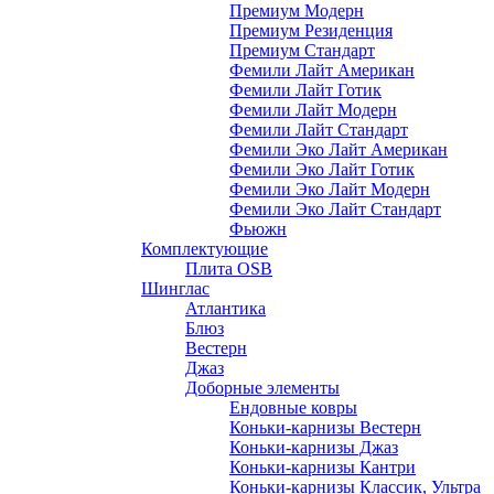
Премиум Модерн
Премиум Резиденция
Премиум Стандарт
Фемили Лайт Американ
Фемили Лайт Готик
Фемили Лайт Модерн
Фемили Лайт Стандарт
Фемили Эко Лайт Американ
Фемили Эко Лайт Готик
Фемили Эко Лайт Модерн
Фемили Эко Лайт Стандарт
Фьюжн
Комплектующие
Плита OSB
Шинглас
Атлантика
Блюз
Вестерн
Джаз
Доборные элементы
Ендовные ковры
Коньки-карнизы Вестерн
Коньки-карнизы Джаз
Коньки-карнизы Кантри
Коньки-карнизы Классик, Ультра