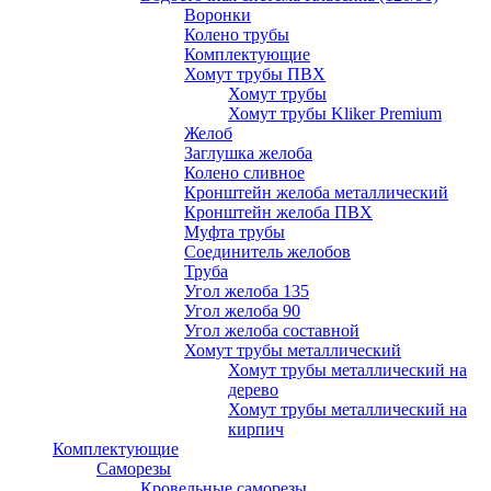
Воронки
Колено трубы
Комплектующие
Хомут трубы ПВХ
Хомут трубы
Хомут трубы Kliker Premium
Желоб
Заглушка желоба
Колено сливное
Кронштейн желоба металлический
Кронштейн желоба ПВХ
Муфта трубы
Соединитель желобов
Труба
Угол желоба 135
Угол желоба 90
Угол желоба составной
Хомут трубы металлический
Хомут трубы металлический на
дерево
Хомут трубы металлический на
кирпич
Комплектующие
Саморезы
Кровельные саморезы