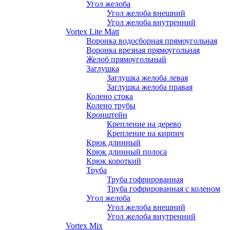
Угол желоба
Угол желоба внешний
Угол желоба внутренний
Vortex Lite Matt
Воронка водосборная прямоугольная
Воронка врезная прямоугольная
Желоб прямоугольный
Заглушка
Заглушка желоба левая
Заглушка желоба правая
Колено стока
Колено трубы
Кронштейн
Крепление на дерево
Крепление на кирпич
Крюк длинный
Крюк длинный полоса
Крюк короткий
Труба
Труба гофрированная
Труба гофрированная с коленом
Угол желоба
Угол желоба внешний
Угол желоба внутренний
Vortex Mix