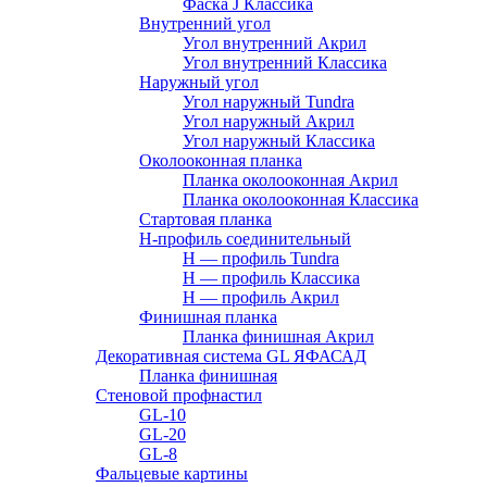
Фаска J Классика
Внутренний угол
Угол внутренний Акрил
Угол внутренний Классика
Наружный угол
Угол наружный Tundra
Угол наружный Акрил
Угол наружный Классика
Околооконная планка
Планка околооконная Акрил
Планка околооконная Классика
Стартовая планка
H-профиль соединительный
Н — профиль Tundra
H — профиль Классика
Н — профиль Акрил
Финишная планка
Планка финишная Акрил
Декоративная система GL ЯФАСАД
Планка финишная
Стеновой профнастил
GL-10
GL-20
GL-8
Фальцевые картины