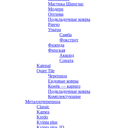
Мастика Шинглас
Модерн
Оптима
Подкладочные ковры
Ранчо
Ультра
Самба
Фокстрот
Фазенда
Финская
Аккорд
Соната
Katepal
Quiet Tile
Черепица
Ендовые ковры
Конёк — карниз
Подкладочные ковры
Комплектующие
Металлочерепица
Classic
Kamea
Kredo
Kvinta plus
Kvinta plus 3D