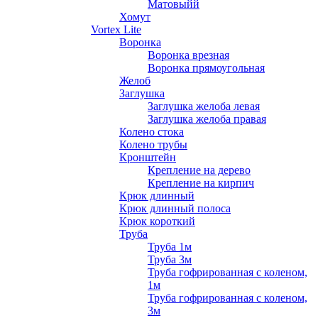
Матовыйй
Хомут
Vortex Lite
Воронка
Воронка врезная
Воронка прямоугольная
Желоб
Заглушка
Заглушка желоба левая
Заглушка желоба правая
Колено стока
Колено трубы
Кронштейн
Крепление на дерево
Крепление на кирпич
Крюк длинный
Крюк длинный полоса
Крюк короткий
Труба
Труба 1м
Труба 3м
Труба гофрированная с коленом,
1м
Труба гофрированная с коленом,
3м