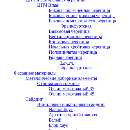
ЦПЧ Braas
Боковая облегченная черепица
Боковая универсальная черепица
Боковая цементно-песч. черепица
Франкфуртская
Вальмовая черепица
Вентиляционная черепица
Коньковая черепица
Начальная хребтовая черепица
Половинчатая черепица
Рядная черепица
Таунус
Франкфуртская
Фасадные материалы
Металлические доборные элементы
Отливы межэтажные
Отлив межэтажный 35
Отлив межэтажный 45
Сайдинг
Виниловый и акриловый сайдинг
Natural-брус
Архитектурный планкен
Белый
Блок-хаус