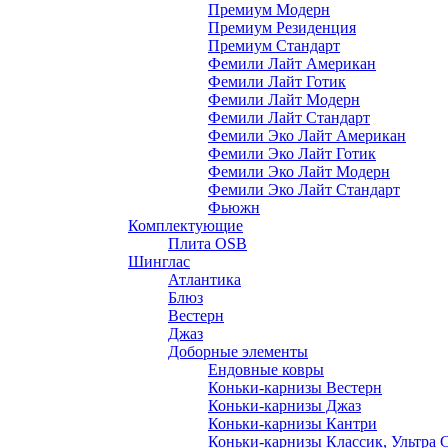
Премиум Модерн
Премиум Резиденция
Премиум Стандарт
Фемили Лайт Американ
Фемили Лайт Готик
Фемили Лайт Модерн
Фемили Лайт Стандарт
Фемили Эко Лайт Американ
Фемили Эко Лайт Готик
Фемили Эко Лайт Модерн
Фемили Эко Лайт Стандарт
Фьюжн
Комплектующие
Плита OSB
Шинглас
Атлантика
Блюз
Вестерн
Джаз
Доборные элементы
Ендовные ковры
Коньки-карнизы Вестерн
Коньки-карнизы Джаз
Коньки-карнизы Кантри
Коньки-карнизы Классик, Ультра 