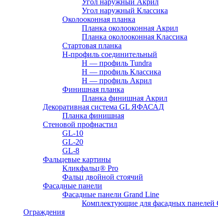
Угол наружный Акрил
Угол наружный Классика
Околооконная планка
Планка околооконная Акрил
Планка околооконная Классика
Стартовая планка
H-профиль соединительный
Н — профиль Tundra
H — профиль Классика
Н — профиль Акрил
Финишная планка
Планка финишная Акрил
Декоративная система GL ЯФАСАД
Планка финишная
Стеновой профнастил
GL-10
GL-20
GL-8
Фальцевые картины
Кликфальц® Pro
Фальц двoйной стоячий
Фасадные панели
Фасадные панели Grand Line
Комплектующие для фасадных панелей
Ограждения