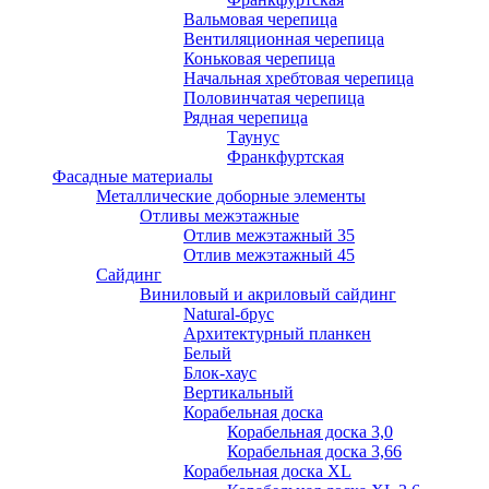
Вальмовая черепица
Вентиляционная черепица
Коньковая черепица
Начальная хребтовая черепица
Половинчатая черепица
Рядная черепица
Таунус
Франкфуртская
Фасадные материалы
Металлические доборные элементы
Отливы межэтажные
Отлив межэтажный 35
Отлив межэтажный 45
Сайдинг
Виниловый и акриловый сайдинг
Natural-брус
Архитектурный планкен
Белый
Блок-хаус
Вертикальный
Корабельная доска
Корабельная доска 3,0
Корабельная доска 3,66
Корабельная доска XL