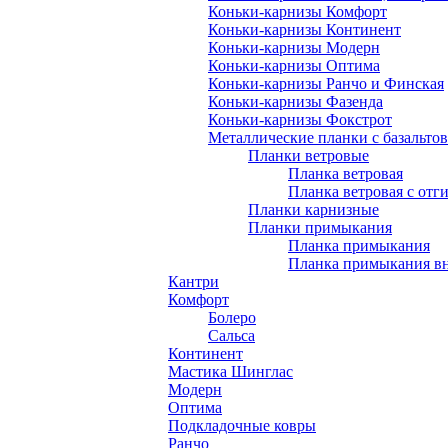
Коньки-карнизы Комфорт
Коньки-карнизы Континент
Коньки-карнизы Модерн
Коньки-карнизы Оптима
Коньки-карнизы Ранчо и Финская
Коньки-карнизы Фазенда
Коньки-карнизы Фокстрот
Металлические планки с базальто
Планки ветровые
Планка ветровая
Планка ветровая с отг
Планки карнизные
Планки примыкания
Планка примыкания
Планка примыкания в
Кантри
Комфорт
Болеро
Сальса
Континент
Мастика Шинглас
Модерн
Оптима
Подкладочные ковры
Ранчо