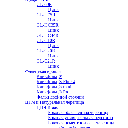
GL-60R
Цинк
GL-H75R
Цинк
GL-HC35R
Цинк
GL-HC44R
GL-С10R
Цинк
GL-С20R
Цинк
GL-С21R
Цинк
Фальцевая кровля
Кликфальц®
Кликфальц® Fin 24
Кликфальц® mini
Кликфальц® Pro
Фальц двойной стоячий
ЦПЧ и Натуральная черепица
ЦПЧ Braas
Боковая облегченная черепица
Боковая универсальная черепица
Боковая цементно-песч. черепица
Франкфуртская