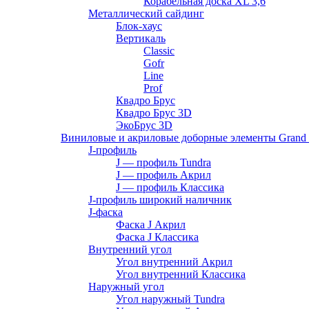
Корабельная доска XL 3,6
Металлический сайдинг
Блок-хаус
Вертикаль
Classic
Gofr
Line
Prof
Квадро Брус
Квадро Брус 3D
ЭкоБрус 3D
Виниловые и акриловые доборные элементы Grand 
J-профиль
J — профиль Tundra
J — профиль Акрил
J — профиль Классика
J-профиль широкий наличник
J-фаска
Фаска J Акрил
Фаска J Классика
Внутренний угол
Угол внутренний Акрил
Угол внутренний Классика
Наружный угол
Угол наружный Tundra