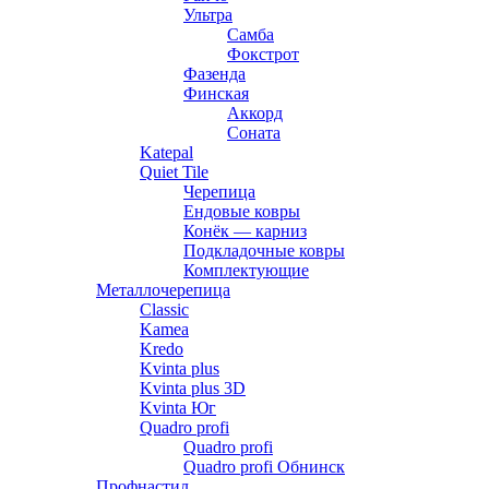
Ультра
Самба
Фокстрот
Фазенда
Финская
Аккорд
Соната
Katepal
Quiet Tile
Черепица
Ендовые ковры
Конёк — карниз
Подкладочные ковры
Комплектующие
Металлочерепица
Classic
Kamea
Kredo
Kvinta plus
Kvinta plus 3D
Kvinta Юг
Quadro profi
Quadro profi
Quadro profi Обнинск
Профнастил