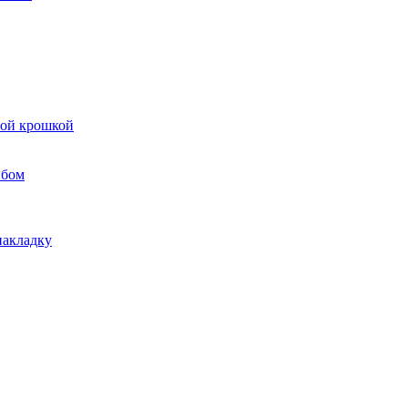
вой крошкой
ибом
накладку