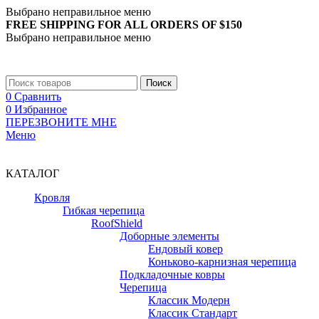
Выбрано неправильное меню
FREE SHIPPING FOR ALL ORDERS OF $150
Выбрано неправильное меню
+7 (988) 890-30-00
Поиск
0
Сравнить
0
Избранное
ПЕРЕЗВОНИТЕ МНЕ
Меню
+7 (988) 890-30-00
КАТАЛОГ
Кровля
Гибкая черепица
RoofShield
Доборные элементы
Ендовый ковер
Коньково-карнизная черепица
Подкладочные ковры
Черепица
Классик Модерн
Классик Стандарт