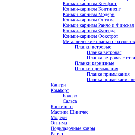
Коньки-карнизы Комфорт
Коньки-карнизы Континент
Коньки-карнизы Модерн
Коньки-карнизы Оптима
Коньки-карнизы Ранчо и Финская
Коньки-карнизы Фазенда
Коньки-карнизы Фокстрот
Металлические планки с базальто
Планки ветровые
Планка ветровая
Планка ветровая с отг
Планки карнизные
Планки примыкания
Планка примыкания
Планка примыкания в
Кантри
Комфорт
Болеро
Сальса
Континент
Мастика Шинглас
Модерн
Оптима
Подкладочные ковры
Ранчо