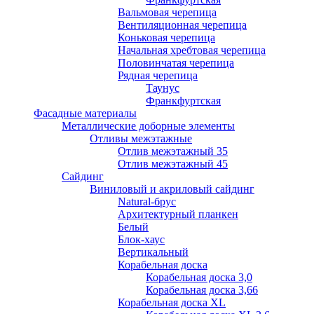
Вальмовая черепица
Вентиляционная черепица
Коньковая черепица
Начальная хребтовая черепица
Половинчатая черепица
Рядная черепица
Таунус
Франкфуртская
Фасадные материалы
Металлические доборные элементы
Отливы межэтажные
Отлив межэтажный 35
Отлив межэтажный 45
Сайдинг
Виниловый и акриловый сайдинг
Natural-брус
Архитектурный планкен
Белый
Блок-хаус
Вертикальный
Корабельная доска
Корабельная доска 3,0
Корабельная доска 3,66
Корабельная доска XL