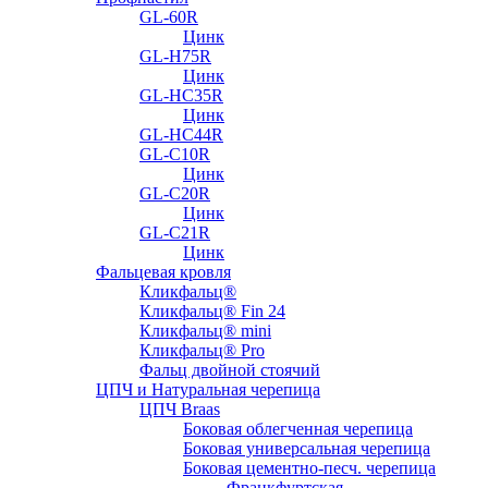
GL-60R
Цинк
GL-H75R
Цинк
GL-HC35R
Цинк
GL-HC44R
GL-С10R
Цинк
GL-С20R
Цинк
GL-С21R
Цинк
Фальцевая кровля
Кликфальц®
Кликфальц® Fin 24
Кликфальц® mini
Кликфальц® Pro
Фальц двойной стоячий
ЦПЧ и Натуральная черепица
ЦПЧ Braas
Боковая облегченная черепица
Боковая универсальная черепица
Боковая цементно-песч. черепица
Франкфуртская