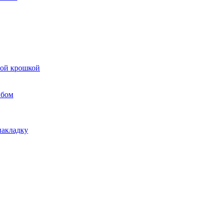
вой крошкой
ибом
накладку