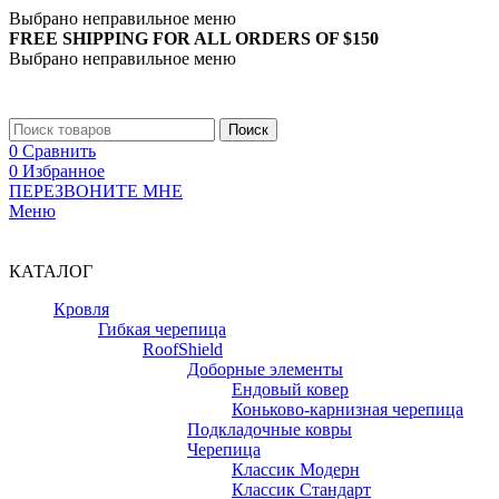
Выбрано неправильное меню
FREE SHIPPING FOR ALL ORDERS OF $150
Выбрано неправильное меню
+7 (988) 890-30-00
Поиск
0
Сравнить
0
Избранное
ПЕРЕЗВОНИТЕ МНЕ
Меню
+7 (988) 890-30-00
КАТАЛОГ
Кровля
Гибкая черепица
RoofShield
Доборные элементы
Ендовый ковер
Коньково-карнизная черепица
Подкладочные ковры
Черепица
Классик Модерн
Классик Стандарт