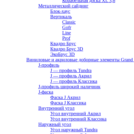
Корабельная доска XL 3,6
Металлический сайдинг
Блок-хаус
Вертикаль
Classic
Gofr
Line
Prof
Квадро Брус
Квадро Брус 3D
ЭкоБрус 3D
Виниловые и акриловые доборные элементы Grand 
J-профиль
J — профиль Tundra
J — профиль Акрил
J — профиль Классика
J-профиль широкий наличник
J-фаска
Фаска J Акрил
Фаска J Классика
Внутренний угол
Угол внутренний Акрил
Угол внутренний Классика
Наружный угол
Угол наружный Tundra