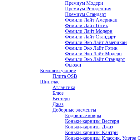
Премиум Модерн
Премиум Резиденция
Премиум Стандарт
Фемили Лайт Американ
Фемили Лайт Готик
Фемили Лайт Модерн
Фемили Лайт Стандарт
Фемили Эко Лайт Американ
Фемили Эко Лайт Готик
Фемили Эко Лайт Модерн
Фемили Эко Лайт Стандарт
Фьюжн
Комплектующие
Плита OSB
Шинглас
Атлантика
Блюз
Вестерн
Джаз
Доборные элементы
Ендовные ковры
Коньки-карнизы Вестерн
Коньки-карнизы Джаз
Коньки-карнизы Кантри
Коньки-карнизы Классик, Ультра 