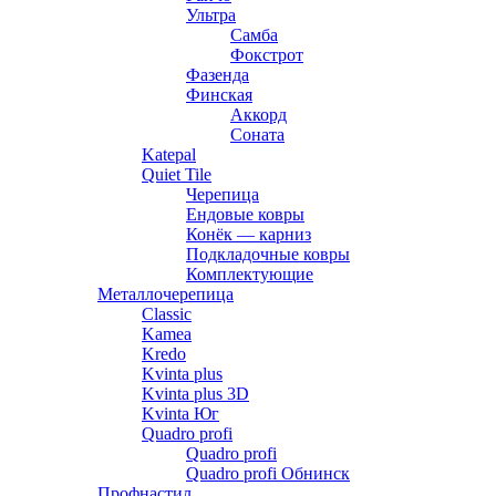
Ультра
Самба
Фокстрот
Фазенда
Финская
Аккорд
Соната
Katepal
Quiet Tile
Черепица
Ендовые ковры
Конёк — карниз
Подкладочные ковры
Комплектующие
Металлочерепица
Classic
Kamea
Kredo
Kvinta plus
Kvinta plus 3D
Kvinta Юг
Quadro profi
Quadro profi
Quadro profi Обнинск
Профнастил