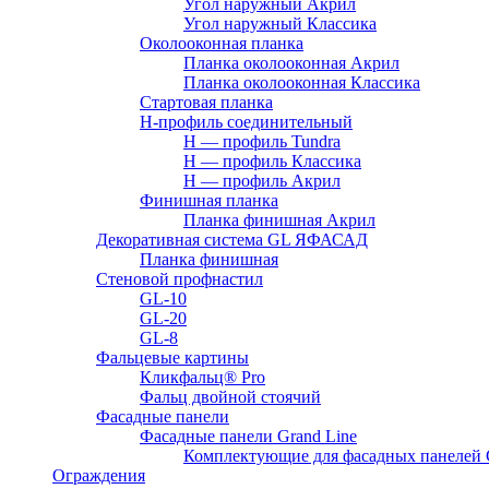
Угол наружный Акрил
Угол наружный Классика
Околооконная планка
Планка околооконная Акрил
Планка околооконная Классика
Стартовая планка
H-профиль соединительный
Н — профиль Tundra
H — профиль Классика
Н — профиль Акрил
Финишная планка
Планка финишная Акрил
Декоративная система GL ЯФАСАД
Планка финишная
Стеновой профнастил
GL-10
GL-20
GL-8
Фальцевые картины
Кликфальц® Pro
Фальц двoйной стоячий
Фасадные панели
Фасадные панели Grand Line
Комплектующие для фасадных панелей
Ограждения