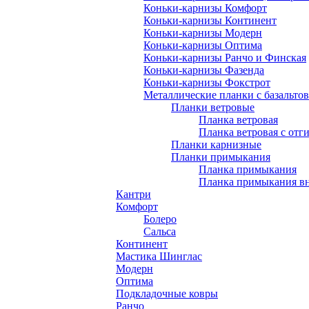
Коньки-карнизы Комфорт
Коньки-карнизы Континент
Коньки-карнизы Модерн
Коньки-карнизы Оптима
Коньки-карнизы Ранчо и Финская
Коньки-карнизы Фазенда
Коньки-карнизы Фокстрот
Металлические планки с базальто
Планки ветровые
Планка ветровая
Планка ветровая с отг
Планки карнизные
Планки примыкания
Планка примыкания
Планка примыкания в
Кантри
Комфорт
Болеро
Сальса
Континент
Мастика Шинглас
Модерн
Оптима
Подкладочные ковры
Ранчо