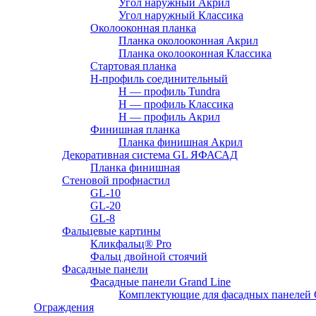
Угол наружный Акрил
Угол наружный Классика
Околооконная планка
Планка околооконная Акрил
Планка околооконная Классика
Стартовая планка
H-профиль соединительный
Н — профиль Tundra
H — профиль Классика
Н — профиль Акрил
Финишная планка
Планка финишная Акрил
Декоративная система GL ЯФАСАД
Планка финишная
Стеновой профнастил
GL-10
GL-20
GL-8
Фальцевые картины
Кликфальц® Pro
Фальц двoйной стоячий
Фасадные панели
Фасадные панели Grand Line
Комплектующие для фасадных панелей
Ограждения