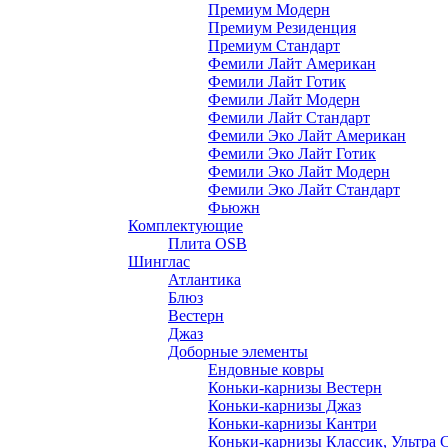
Премиум Модерн
Премиум Резиденция
Премиум Стандарт
Фемили Лайт Американ
Фемили Лайт Готик
Фемили Лайт Модерн
Фемили Лайт Стандарт
Фемили Эко Лайт Американ
Фемили Эко Лайт Готик
Фемили Эко Лайт Модерн
Фемили Эко Лайт Стандарт
Фьюжн
Комплектующие
Плита OSB
Шинглас
Атлантика
Блюз
Вестерн
Джаз
Доборные элементы
Ендовные ковры
Коньки-карнизы Вестерн
Коньки-карнизы Джаз
Коньки-карнизы Кантри
Коньки-карнизы Классик, Ультра 