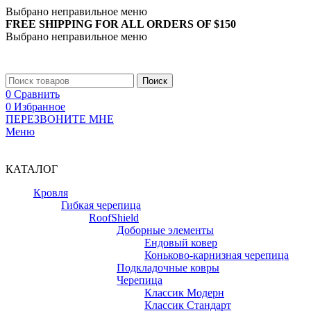
Выбрано неправильное меню
FREE SHIPPING FOR ALL ORDERS OF $150
Выбрано неправильное меню
+7 (988) 890-30-00
Поиск
0
Сравнить
0
Избранное
ПЕРЕЗВОНИТЕ МНЕ
Меню
+7 (988) 890-30-00
КАТАЛОГ
Кровля
Гибкая черепица
RoofShield
Доборные элементы
Ендовый ковер
Коньково-карнизная черепица
Подкладочные ковры
Черепица
Классик Модерн
Классик Стандарт