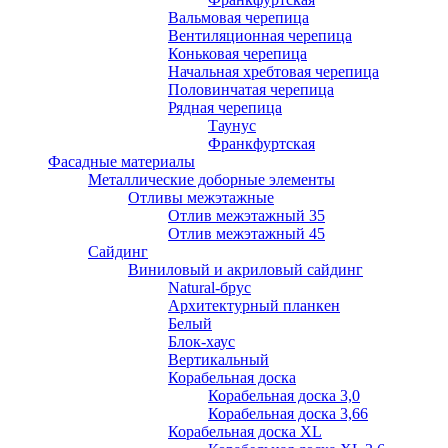
Вальмовая черепица
Вентиляционная черепица
Коньковая черепица
Начальная хребтовая черепица
Половинчатая черепица
Рядная черепица
Таунус
Франкфуртская
Фасадные материалы
Металлические доборные элементы
Отливы межэтажные
Отлив межэтажный 35
Отлив межэтажный 45
Сайдинг
Виниловый и акриловый сайдинг
Natural-брус
Архитектурный планкен
Белый
Блок-хаус
Вертикальный
Корабельная доска
Корабельная доска 3,0
Корабельная доска 3,66
Корабельная доска XL