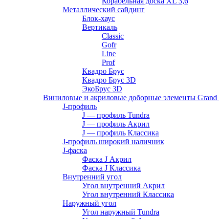
Корабельная доска XL 3,6
Металлический сайдинг
Блок-хаус
Вертикаль
Classic
Gofr
Line
Prof
Квадро Брус
Квадро Брус 3D
ЭкоБрус 3D
Виниловые и акриловые доборные элементы Grand 
J-профиль
J — профиль Tundra
J — профиль Акрил
J — профиль Классика
J-профиль широкий наличник
J-фаска
Фаска J Акрил
Фаска J Классика
Внутренний угол
Угол внутренний Акрил
Угол внутренний Классика
Наружный угол
Угол наружный Tundra