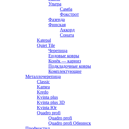
Ультра
Самба
Фокстрот
Фазенда
Финская
Аккорд
Соната
Katepal
Quiet Tile
Черепица
Ендовые ковры
Конёк — карниз
Подкладочные ковры
Комплектующие
Металлочерепица
Classic
Kamea
Kredo
Kvinta plus
Kvinta plus 3D
Kvinta Юг
Quadro profi
Quadro profi
Quadro profi Обнинск
Профнастил