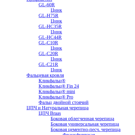
GL-60R
Цинк
GL-H75R
Цинк
GL-HC35R
Цинк
GL-HC44R
GL-С10R
Цинк
GL-С20R
Цинк
GL-С21R
Цинк
Фальцевая кровля
Кликфальц®
Кликфальц® Fin 24
Кликфальц® mini
Кликфальц® Pro
Фальц двойной стоячий
ЦПЧ и Натуральная черепица
ЦПЧ Braas
Боковая облегченная черепица
Боковая универсальная черепица
Боковая цементно-песч. черепица
Франкфуртская