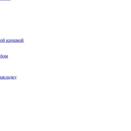
вой крошкой
ибом
накладку