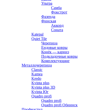
Ультра
Самба
Фокстрот
Фазенда
Финская
Аккорд
Соната
Katepal
Quiet Tile
Черепица
Ендовые ковры
Конёк — карниз
Подкладочные ковры
Комплектующие
Металлочерепица
Classic
Kamea
Kredo
Kvinta plus
Kvinta plus 3D
Kvinta Юг
Quadro profi
Quadro profi
Quadro profi Обнинск
Профнастил