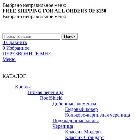
Выбрано неправильное меню
FREE SHIPPING FOR ALL ORDERS OF $150
Выбрано неправильное меню
+7 (988) 890-30-00
Поиск
0
Сравнить
0
Избранное
ПЕРЕЗВОНИТЕ МНЕ
Меню
+7 (988) 890-30-00
КАТАЛОГ
Кровля
Гибкая черепица
RoofShield
Доборные элементы
Ендовый ковер
Коньково-карнизная черепица
Подкладочные ковры
Черепица
Классик Модерн
Классик Стандарт