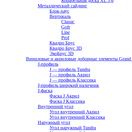
Корабельная доска XL 3,6
Металлический сайдинг
Блок-хаус
Вертикаль
Classic
Gofr
Line
Prof
Квадро Брус
Квадро Брус 3D
ЭкоБрус 3D
Виниловые и акриловые доборные элементы Grand 
J-профиль
J — профиль Tundra
J — профиль Акрил
J — профиль Классика
J-профиль широкий наличник
J-фаска
Фаска J Акрил
Фаска J Классика
Внутренний угол
Угол внутренний Акрил
Угол внутренний Классика
Наружный угол
Угол наружный Tundra