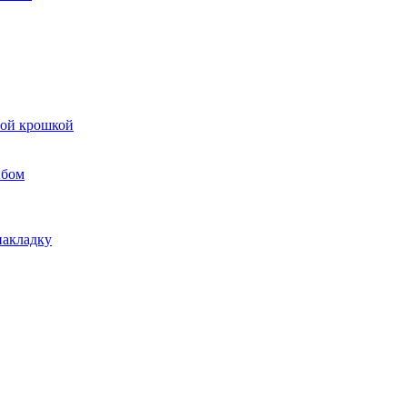
вой крошкой
ибом
накладку