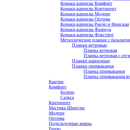
Коньки-карнизы Комфорт
Коньки-карнизы Континент
Коньки-карнизы Модерн
Коньки-карнизы Оптима
Коньки-карнизы Ранчо и Финская
Коньки-карнизы Фазенда
Коньки-карнизы Фокстрот
Металлические планки с базальто
Планки ветровые
Планка ветровая
Планка ветровая с отг
Планки карнизные
Планки примыкания
Планка примыкания
Планка примыкания в
Кантри
Комфорт
Болеро
Сальса
Континент
Мастика Шинглас
Модерн
Оптима
Подкладочные ковры
Ранчо