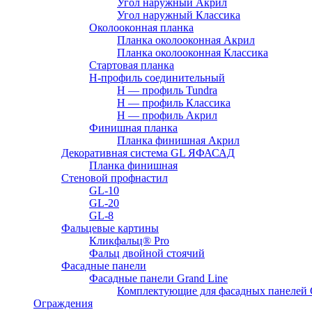
Угол наружный Акрил
Угол наружный Классика
Околооконная планка
Планка околооконная Акрил
Планка околооконная Классика
Стартовая планка
H-профиль соединительный
Н — профиль Tundra
H — профиль Классика
Н — профиль Акрил
Финишная планка
Планка финишная Акрил
Декоративная система GL ЯФАСАД
Планка финишная
Стеновой профнастил
GL-10
GL-20
GL-8
Фальцевые картины
Кликфальц® Pro
Фальц двoйной стоячий
Фасадные панели
Фасадные панели Grand Line
Комплектующие для фасадных панелей
Ограждения