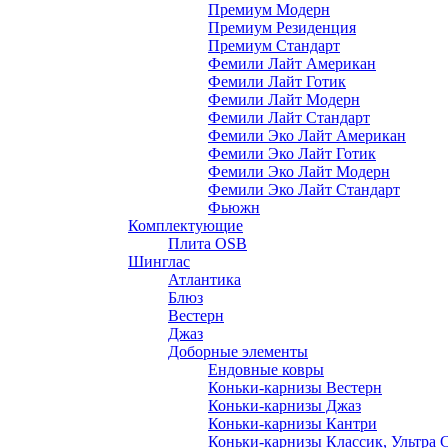
Премиум Модерн
Премиум Резиденция
Премиум Стандарт
Фемили Лайт Американ
Фемили Лайт Готик
Фемили Лайт Модерн
Фемили Лайт Стандарт
Фемили Эко Лайт Американ
Фемили Эко Лайт Готик
Фемили Эко Лайт Модерн
Фемили Эко Лайт Стандарт
Фьюжн
Комплектующие
Плита OSB
Шинглас
Атлантика
Блюз
Вестерн
Джаз
Доборные элементы
Ендовные ковры
Коньки-карнизы Вестерн
Коньки-карнизы Джаз
Коньки-карнизы Кантри
Коньки-карнизы Классик, Ультра 