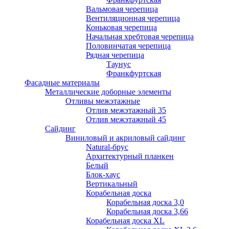
Вальмовая черепица
Вентиляционная черепица
Коньковая черепица
Начальная хребтовая черепица
Половинчатая черепица
Рядная черепица
Таунус
Франкфуртская
Фасадные материалы
Металлические доборные элементы
Отливы межэтажные
Отлив межэтажный 35
Отлив межэтажный 45
Сайдинг
Виниловый и акриловый сайдинг
Natural-брус
Архитектурный планкен
Белый
Блок-хаус
Вертикальный
Корабельная доска
Корабельная доска 3,0
Корабельная доска 3,66
Корабельная доска XL