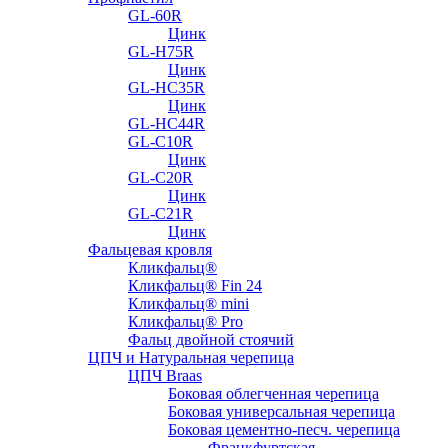
GL-60R
Цинк
GL-H75R
Цинк
GL-HC35R
Цинк
GL-HC44R
GL-С10R
Цинк
GL-С20R
Цинк
GL-С21R
Цинк
Фальцевая кровля
Кликфальц®
Кликфальц® Fin 24
Кликфальц® mini
Кликфальц® Pro
Фальц двойной стоячий
ЦПЧ и Натуральная черепица
ЦПЧ Braas
Боковая облегченная черепица
Боковая универсальная черепица
Боковая цементно-песч. черепица
Франкфуртская