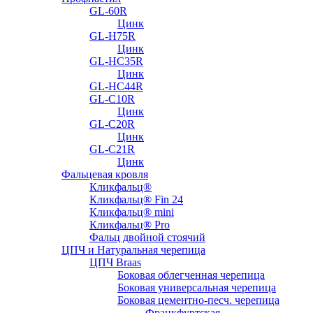
GL-60R
Цинк
GL-H75R
Цинк
GL-HC35R
Цинк
GL-HC44R
GL-С10R
Цинк
GL-С20R
Цинк
GL-С21R
Цинк
Фальцевая кровля
Кликфальц®
Кликфальц® Fin 24
Кликфальц® mini
Кликфальц® Pro
Фальц двойной стоячий
ЦПЧ и Натуральная черепица
ЦПЧ Braas
Боковая облегченная черепица
Боковая универсальная черепица
Боковая цементно-песч. черепица
Франкфуртская