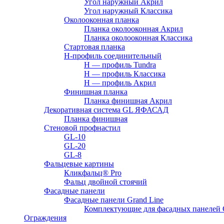
Угол наружный Акрил
Угол наружный Классика
Околооконная планка
Планка околооконная Акрил
Планка околооконная Классика
Стартовая планка
H-профиль соединительный
Н — профиль Tundra
H — профиль Классика
Н — профиль Акрил
Финишная планка
Планка финишная Акрил
Декоративная система GL ЯФАСАД
Планка финишная
Стеновой профнастил
GL-10
GL-20
GL-8
Фальцевые картины
Кликфальц® Pro
Фальц двoйной стоячий
Фасадные панели
Фасадные панели Grand Line
Комплектующие для фасадных панелей
Ограждения