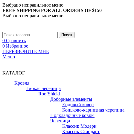
Выбрано неправильное меню
FREE SHIPPING FOR ALL ORDERS OF $150
Выбрано неправильное меню
+7 (988) 890-30-00
Поиск
0
Сравнить
0
Избранное
ПЕРЕЗВОНИТЕ МНЕ
Меню
+7 (988) 890-30-00
КАТАЛОГ
Кровля
Гибкая черепица
RoofShield
Доборные элементы
Ендовый ковер
Коньково-карнизная черепица
Подкладочные ковры
Черепица
Классик Модерн
Классик Стандарт