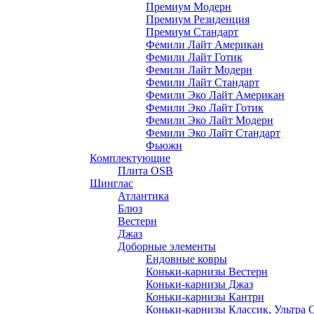
Премиум Модерн
Премиум Резиденция
Премиум Стандарт
Фемили Лайт Американ
Фемили Лайт Готик
Фемили Лайт Модерн
Фемили Лайт Стандарт
Фемили Эко Лайт Американ
Фемили Эко Лайт Готик
Фемили Эко Лайт Модерн
Фемили Эко Лайт Стандарт
Фьюжн
Комплектующие
Плита OSB
Шинглас
Атлантика
Блюз
Вестерн
Джаз
Доборные элементы
Ендовные ковры
Коньки-карнизы Вестерн
Коньки-карнизы Джаз
Коньки-карнизы Кантри
Коньки-карнизы Классик, Ультра 