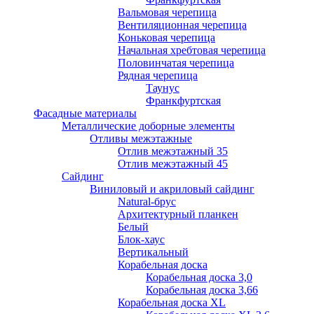
Вальмовая черепица
Вентиляционная черепица
Коньковая черепица
Начальная хребтовая черепица
Половинчатая черепица
Рядная черепица
Таунус
Франкфуртская
Фасадные материалы
Металлические доборные элементы
Отливы межэтажные
Отлив межэтажный 35
Отлив межэтажный 45
Сайдинг
Виниловый и акриловый сайдинг
Natural-брус
Архитектурный планкен
Белый
Блок-хаус
Вертикальный
Корабельная доска
Корабельная доска 3,0
Корабельная доска 3,66
Корабельная доска XL