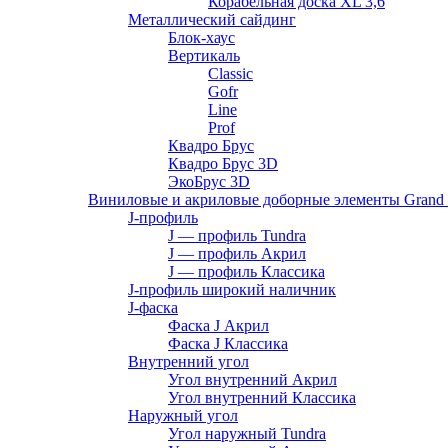
Корабельная доска XL 3,6
Металлический сайдинг
Блок-хаус
Вертикаль
Classic
Gofr
Line
Prof
Квадро Брус
Квадро Брус 3D
ЭкоБрус 3D
Виниловые и акриловые доборные элементы Grand 
J-профиль
J — профиль Tundra
J — профиль Акрил
J — профиль Классика
J-профиль широкий наличник
J-фаска
Фаска J Акрил
Фаска J Классика
Внутренний угол
Угол внутренний Акрил
Угол внутренний Классика
Наружный угол
Угол наружный Tundra