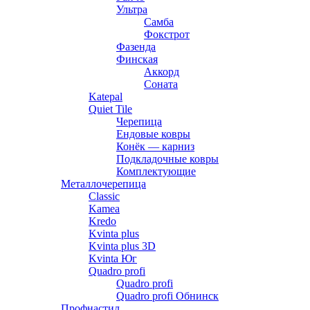
Ультра
Самба
Фокстрот
Фазенда
Финская
Аккорд
Соната
Katepal
Quiet Tile
Черепица
Ендовые ковры
Конёк — карниз
Подкладочные ковры
Комплектующие
Металлочерепица
Classic
Kamea
Kredo
Kvinta plus
Kvinta plus 3D
Kvinta Юг
Quadro profi
Quadro profi
Quadro profi Обнинск
Профнастил