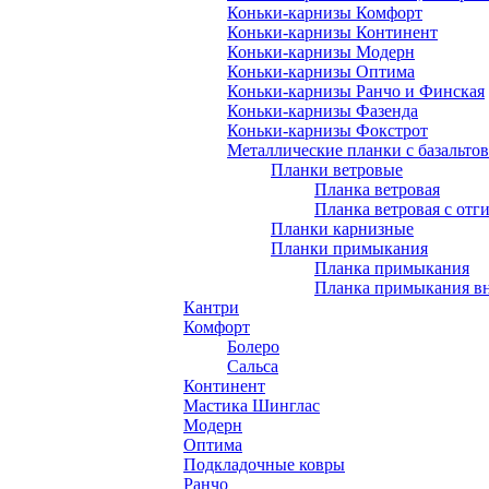
Коньки-карнизы Комфорт
Коньки-карнизы Континент
Коньки-карнизы Модерн
Коньки-карнизы Оптима
Коньки-карнизы Ранчо и Финская
Коньки-карнизы Фазенда
Коньки-карнизы Фокстрот
Металлические планки с базальто
Планки ветровые
Планка ветровая
Планка ветровая с отг
Планки карнизные
Планки примыкания
Планка примыкания
Планка примыкания в
Кантри
Комфорт
Болеро
Сальса
Континент
Мастика Шинглас
Модерн
Оптима
Подкладочные ковры
Ранчо