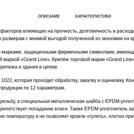
ОПИСАНИЕ
ХАРАКТЕРИСТИКИ
факторов влияющих на прочность, долговечность и расходы
о размерам с мнимой выгодой полученной из экономии на к
ми марками, защищенными фирменными символами, имеющ
ой маркой «Grand Line». Крепёж торговой марки «Grand Li
крепежа и здания в целом.
1022, которая проходит обработку, закалку и оцинковку. Ко
продукции по 12 параметрам.
резьбу, а специальная металлическая шайба с ЕРDМ-уплот
препятствует попаданию влаги. Также ЕРDМ-уплотнитель за
ю температуру и не позволяет кровле «гулять», плотно пр