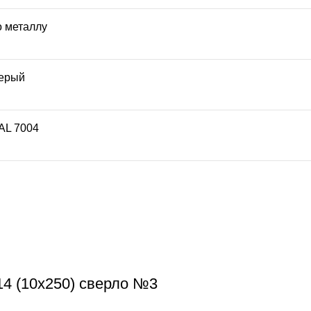
о металлу
ерый
AL 7004
14 (10х250) сверло №3