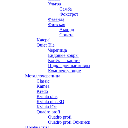
Ультра
Самба
Фокстрот
Фазенда
Финская
Аккорд
Соната
Katepal
Quiet Tile
Черепица
Ендовые ковры
Конёк — карниз
Подкладочные ковры
Комплектующие
Металлочерепица
Classic
Kamea
Kredo
Kvinta plus
Kvinta plus 3D
Kvinta Юг
Quadro profi
Quadro profi
Quadro profi Обнинск
Профнастил