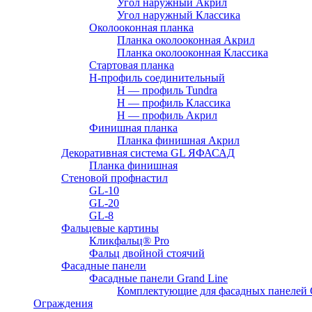
Угол наружный Акрил
Угол наружный Классика
Околооконная планка
Планка околооконная Акрил
Планка околооконная Классика
Стартовая планка
H-профиль соединительный
Н — профиль Tundra
H — профиль Классика
Н — профиль Акрил
Финишная планка
Планка финишная Акрил
Декоративная система GL ЯФАСАД
Планка финишная
Стеновой профнастил
GL-10
GL-20
GL-8
Фальцевые картины
Кликфальц® Pro
Фальц двoйной стоячий
Фасадные панели
Фасадные панели Grand Line
Комплектующие для фасадных панелей
Ограждения