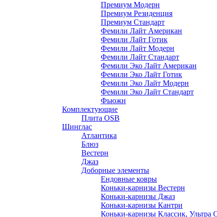
Премиум Модерн
Премиум Резиденция
Премиум Стандарт
Фемили Лайт Американ
Фемили Лайт Готик
Фемили Лайт Модерн
Фемили Лайт Стандарт
Фемили Эко Лайт Американ
Фемили Эко Лайт Готик
Фемили Эко Лайт Модерн
Фемили Эко Лайт Стандарт
Фьюжн
Комплектующие
Плита OSB
Шинглас
Атлантика
Блюз
Вестерн
Джаз
Доборные элементы
Ендовные ковры
Коньки-карнизы Вестерн
Коньки-карнизы Джаз
Коньки-карнизы Кантри
Коньки-карнизы Классик, Ультра 