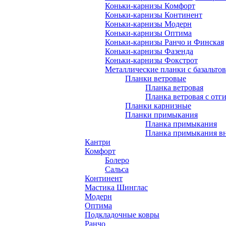
Коньки-карнизы Комфорт
Коньки-карнизы Континент
Коньки-карнизы Модерн
Коньки-карнизы Оптима
Коньки-карнизы Ранчо и Финская
Коньки-карнизы Фазенда
Коньки-карнизы Фокстрот
Металлические планки с базальто
Планки ветровые
Планка ветровая
Планка ветровая с отг
Планки карнизные
Планки примыкания
Планка примыкания
Планка примыкания в
Кантри
Комфорт
Болеро
Сальса
Континент
Мастика Шинглас
Модерн
Оптима
Подкладочные ковры
Ранчо