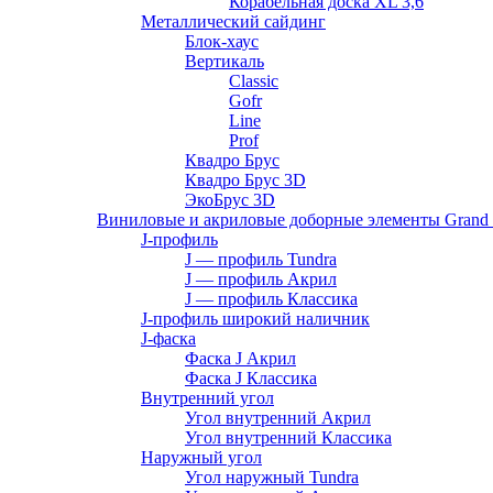
Корабельная доска XL 3,6
Металлический сайдинг
Блок-хаус
Вертикаль
Classic
Gofr
Line
Prof
Квадро Брус
Квадро Брус 3D
ЭкоБрус 3D
Виниловые и акриловые доборные элементы Grand 
J-профиль
J — профиль Tundra
J — профиль Акрил
J — профиль Классика
J-профиль широкий наличник
J-фаска
Фаска J Акрил
Фаска J Классика
Внутренний угол
Угол внутренний Акрил
Угол внутренний Классика
Наружный угол
Угол наружный Tundra