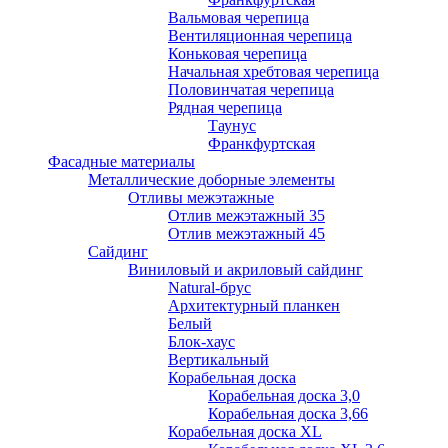
Вальмовая черепица
Вентиляционная черепица
Коньковая черепица
Начальная хребтовая черепица
Половинчатая черепица
Рядная черепица
Таунус
Франкфуртская
Фасадные материалы
Металлические доборные элементы
Отливы межэтажные
Отлив межэтажный 35
Отлив межэтажный 45
Сайдинг
Виниловый и акриловый сайдинг
Natural-брус
Архитектурный планкен
Белый
Блок-хаус
Вертикальный
Корабельная доска
Корабельная доска 3,0
Корабельная доска 3,66
Корабельная доска XL