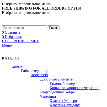
Выбрано неправильное меню
FREE SHIPPING FOR ALL ORDERS OF $150
Выбрано неправильное меню
+7 (988) 890-30-00
Поиск
0
Сравнить
0
Избранное
ПЕРЕЗВОНИТЕ МНЕ
Меню
+7 (988) 890-30-00
КАТАЛОГ
Кровля
Гибкая черепица
RoofShield
Доборные элементы
Ендовый ковер
Коньково-карнизная черепица
Подкладочные ковры
Черепица
Классик Модерн
Классик Стандарт