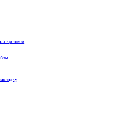
вой крошкой
ибом
накладку