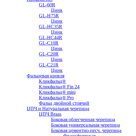
GL-60R
Цинк
GL-H75R
Цинк
GL-HC35R
Цинк
GL-HC44R
GL-С10R
Цинк
GL-С20R
Цинк
GL-С21R
Цинк
Фальцевая кровля
Кликфальц®
Кликфальц® Fin 24
Кликфальц® mini
Кликфальц® Pro
Фальц двойной стоячий
ЦПЧ и Натуральная черепица
ЦПЧ Braas
Боковая облегченная черепица
Боковая универсальная черепица
Боковая цементно-песч. черепица
Франкфуртская