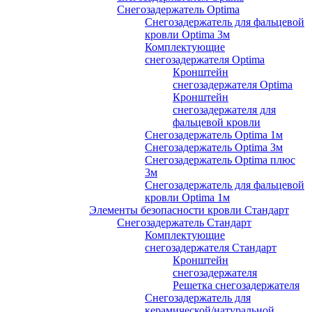
Снегозадержатель Optima
Снегозадержатель для фальцевой
кровли Optima 3м
Комплектующие
снегозадержателя Optima
Кронштейн
снегозадержателя Optima
Кронштейн
снегозадержателя для
фальцевой кровли
Снегозадержатель Optima 1м
Снегозадержатель Optima 3м
Снегозадержатель Optima плюс
3м
Снегозадержатель для фальцевой
кровли Optima 1м
Элементы безопасности кровли Стандарт
Снегозадержатель Стандарт
Комплектующие
снегозадержателя Стандарт
Кронштейн
снегозадержателя
Решетка снегозадержателя
Снегозадержатель для
керамической/натуральной