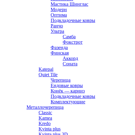
Мастика Шинглас
Модерн
Оптима
Подкладочные ковры
Ранчо
Ультра
Самба
Фокстрот
Фазенда
Финская
Аккорд
Соната
Katepal
Quiet Tile
Черепица
Ендовые ковры
Конёк — карниз
Подкладочные ковры
Комплектующие
Металлочерепица
Classic
Kamea
Kredo
Kvinta plus
Kvinta plus 3D