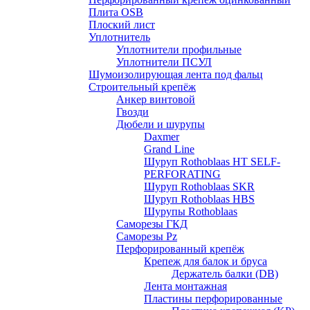
Плита OSB
Плоский лист
Уплотнитель
Уплотнители профильные
Уплотнители ПСУЛ
Шумоизолирующая лента под фальц
Строительный крепёж
Анкер винтовой
Гвозди
Дюбели и шурупы
Daxmer
Grand Line
Шуруп Rothoblaas HT SELF-
PERFORATING
Шуруп Rothoblaas SKR
Шуруп Rothoblaas НВS
Шурупы Rothoblaas
Саморeзы ГКД
Саморезы Pz
Перфорированный крепёж
Крепеж для балок и бруса
Держатель балки (DB)
Лента монтажнaя
Пластины перфорированные