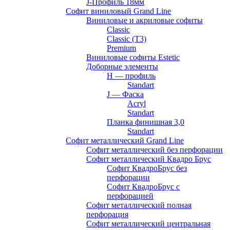
J-Профиль 18мм
Софит виниловый Grand Line
Виниловые и акриловые софиты
Classic
Classic (T3)
Premium
Виниловые софиты Estetic
Доборные элементы
H — профиль
Standart
J — Фаска
Acryl
Standart
Планка финишная 3,0
Standart
Софит металлический Grand Line
Софит металлический без перфорации
Софит металлический Квадро Брус
Софит КвадроБрус без
перфорации
Софит КвадроБрус с
перфорацией
Софит металлический полная
перфорация
Софит металлический центральная