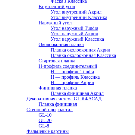
Фаска J Классика
Внутренний угол
Угол внутренний Акрил
Угол внутренний Классика
Наружный угол
Угол наружный Tundra
Угол наружный Акрил
Угол наружный Классика
Околооконная планка
Планка околооконная Акрил
Планка околооконная Классика
Стартовая планка
H-профиль соединительный
Н — профиль Tundra
H — профиль Классика
Н — профиль Акрил
Финишная планка
Планка финишная Акрил
Декоративная система GL ЯФАСАД
Планка финишная
Стеновой профнастил
GL-10
GL-20
GL-8
Фальцевые картины