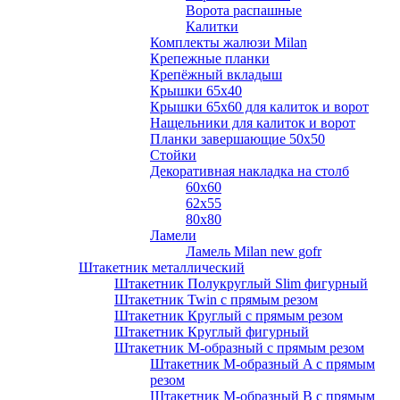
Ворота распашные
Калитки
Комплекты жалюзи Milan
Крепежные планки
Крепёжный вкладыш
Крышки 65х40
Крышки 65х60 для калиток и ворот
Нащельники для калиток и ворот
Планки завершающие 50х50
Стойки
Декоративная накладка на столб
60х60
62х55
80х80
Ламели
Ламель Milan new gofr
Штакетник металлический
Штакетник Полукруглый Slim фигурный
Штакетник Twin с прямым резом
Штакетник Круглый с прямым резом
Штакетник Круглый фигурный
Штакетник М-образный с прямым резом
Штакетник М-образный A с прямым
резом
Штакетник М-образный B с прямым