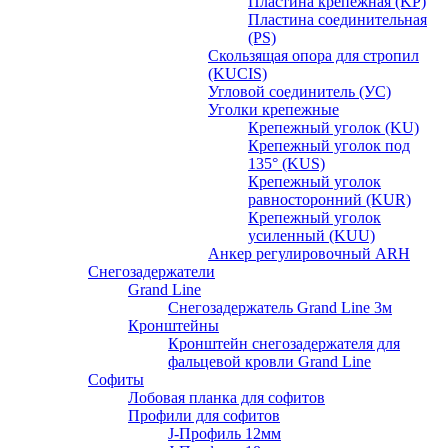
Пластина крепежная (KP)
Пластина соединительная
(PS)
Скользящая опора для стропил
(KUCIS)
Угловой соединитель (УС)
Уголки крепежныe
Крепежный уголок (KU)
Крепежный уголок под
135° (KUS)
Крепежный уголок
равносторонний (KUR)
Крепежный уголок
усиленный (KUU)
Анкер регулировочный ARH
Снегозадержатели
Grand Line
Снегозадержатель Grand Line 3м
Кронштейны
Кронштейн снегозадержателя для
фальцевой кровли Grand Line
Софиты
Лобовая планка для софитов
Профили для софитов
J-Профиль 12мм