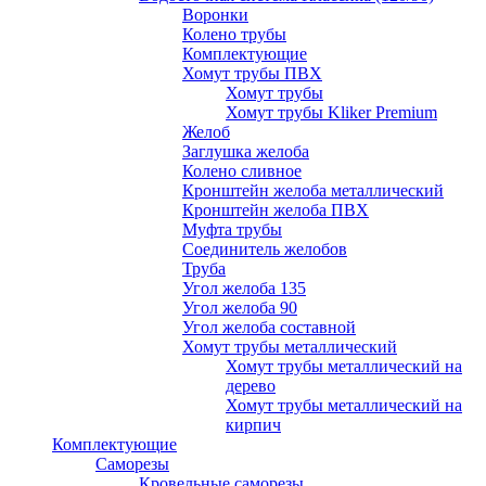
Воронки
Колено трубы
Комплектующие
Хомут трубы ПВХ
Хомут трубы
Хомут трубы Kliker Premium
Желоб
Заглушка желоба
Колено сливное
Кронштейн желоба металлический
Кронштейн желоба ПВХ
Муфта трубы
Соединитель желобов
Труба
Угол желоба 135
Угол желоба 90
Угол желоба составной
Хомут трубы металлический
Хомут трубы металлический на
дерево
Хомут трубы металлический на
кирпич
Комплектующие
Саморезы
Кровельные саморезы