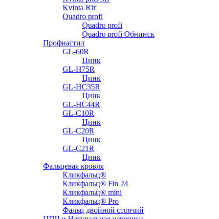
Kvinta Юг
Quadro profi
Quadro profi
Quadro profi Обнинск
Профнастил
GL-60R
Цинк
GL-H75R
Цинк
GL-HC35R
Цинк
GL-HC44R
GL-С10R
Цинк
GL-С20R
Цинк
GL-С21R
Цинк
Фальцевая кровля
Кликфальц®
Кликфальц® Fin 24
Кликфальц® mini
Кликфальц® Pro
Фальц двойной стоячий
ЦПЧ и Натуральная черепица