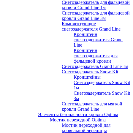
Снегозадержатель для фальцевой
кровли Grand Line 1м
Снегозадержатель для фальцевой
кровли Grand Line 3м
Комплектующие
снегозадержателя Grand Line
Кронштейн
снегозадержателя Grand
Line
Кронштейн
снегозадержателя для
фальцевой кровли
Снегозадержатель Grand Line 1м
Снегозадержатель Snow Kit
Кронштейны
Снегозадержатель Snow Kit
1м
Снегозадержатель Snow Kit
3м
Снегозадержатель для мягкой
кровли Grand Line
Элементы безопасности кровли Optima
Мостик переходной Optima
Мостик переходной для
кровельной черепицы