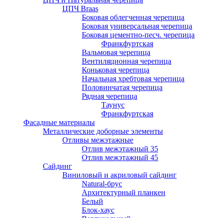
ЦПЧ Braas
Боковая облегченная черепица
Боковая универсальная черепица
Боковая цементно-песч. черепица
Франкфуртская
Вальмовая черепица
Вентиляционная черепица
Коньковая черепица
Начальная хребтовая черепица
Половинчатая черепица
Рядная черепица
Таунус
Франкфуртская
Фасадные материалы
Металлические доборные элементы
Отливы межэтажные
Отлив межэтажный 35
Отлив межэтажный 45
Сайдинг
Виниловый и акриловый сайдинг
Natural-брус
Архитектурный планкен
Белый
Блок-хаус