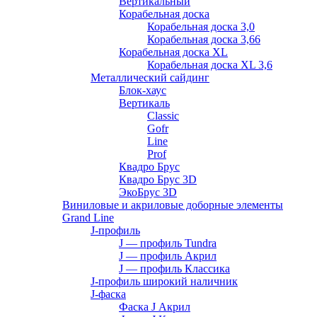
Вертикальный
Корабельная доска
Корабельная доска 3,0
Корабельная доска 3,66
Корабельная доска XL
Корабельная доска XL 3,6
Металлический сайдинг
Блок-хаус
Вертикаль
Classic
Gofr
Line
Prof
Квадро Брус
Квадро Брус 3D
ЭкоБрус 3D
Виниловые и акриловые доборные элементы
Grand Line
J-профиль
J — профиль Tundra
J — профиль Акрил
J — профиль Классика
J-профиль широкий наличник
J-фаска
Фаска J Акрил