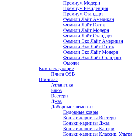
Премиум Модерн
Премиум Резиденция
Премиум Стандарт
Фемили Лайт Американ
Фемили Лайт Готик
Фемили Лайт Модерн
Фемили Лайт Стандарт
Фемили Эко Лайт Американ
Фемили Эко Лайт Готик
Фемили Эко Лайт Модерн
Фемили Эко Лайт Стандарт
Фьюжн
Комплектующие
Плита OSB
Шинглас
Атлантика
Блюз
Вестерн
Джаз
Доборные элементы
Ендовные ковры
Коньки-карнизы Вестерн
Коньки-карнизы Джаз
Коньки-карнизы Кантри
Коньки-карнизы Классик, Ультра