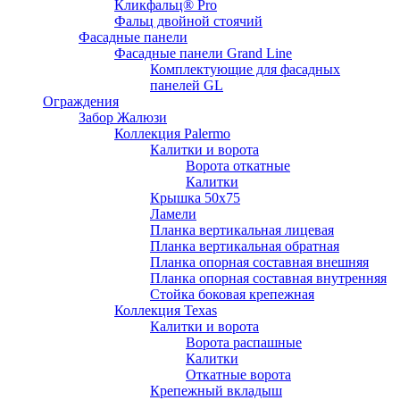
Кликфальц® Pro
Фальц двoйной стоячий
Фасадные панели
Фасадные панели Grand Line
Комплектующие для фасадных
панелей GL
Ограждения
Забор Жалюзи
Коллекция Palermo
Калитки и ворота
Ворота откатные
Калитки
Крышка 50х75
Ламели
Планка вертикальная лицевая
Планка вертикальная обратная
Планка опорная составная внешняя
Планка опорная составная внутренняя
Стойка боковая крепежная
Коллекция Texas
Калитки и ворота
Ворота распашные
Калитки
Откатные ворота
Крепежный вкладыш