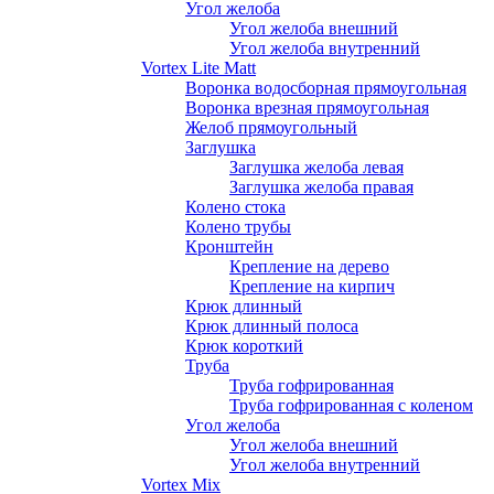
Угол желоба
Угол желоба внешний
Угол желоба внутренний
Vortex Lite Matt
Воронка водосборная прямоугольная
Воронка врезная прямоугольная
Желоб прямоугольный
Заглушка
Заглушка желоба левая
Заглушка желоба правая
Колено стока
Колено трубы
Кронштейн
Крепление на дерево
Крепление на кирпич
Крюк длинный
Крюк длинный полоса
Крюк короткий
Труба
Труба гофрированная
Труба гофрированная с коленом
Угол желоба
Угол желоба внешний
Угол желоба внутренний
Vortex Mix