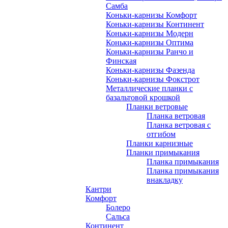
Самба
Коньки-карнизы Комфорт
Коньки-карнизы Континент
Коньки-карнизы Модерн
Коньки-карнизы Оптима
Коньки-карнизы Ранчо и
Финская
Коньки-карнизы Фазенда
Коньки-карнизы Фокстрот
Металлические планки с
базальтовой крошкой
Планки ветровые
Планка ветровая
Планка ветровая с
отгибом
Планки карнизные
Планки примыкания
Планка примыкания
Планка примыкания
внакладку
Кантри
Комфорт
Болеро
Сальса
Континент