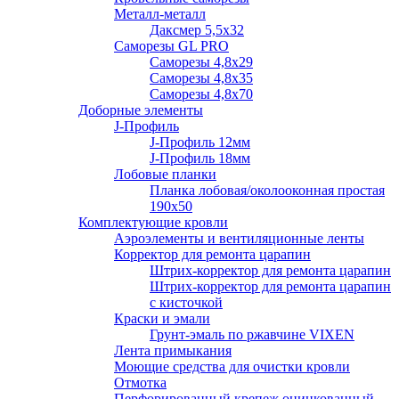
Металл-металл
Даксмер 5,5х32
Саморезы GL PRO
Сaморезы 4,8х29
Сaморезы 4,8х35
Сaморезы 4,8х70
Доборные элементы
J-Профиль
J-Профиль 12мм
J-Профиль 18мм
Лобовые планки
Планка лобовая/околооконная простая
190х50
Комплектующие кровли
Аэроэлементы и вентиляционные ленты
Корректор для ремонта царапин
Штрих-корректор для ремонта царапин
Штрих-корректор для ремонта царапин
с кисточкой
Краски и эмали
Грунт-эмаль по ржавчине VIXEN
Лента примыкания
Моющие средства для очистки кровли
Отмотка
Перфорированный крепеж оцинкованный