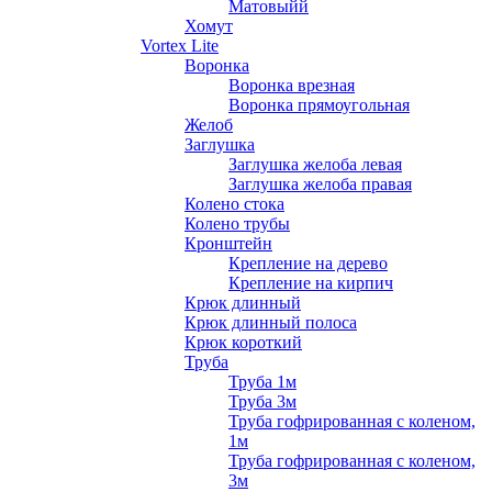
Матовыйй
Хомут
Vortex Lite
Воронка
Воронка врезная
Воронка прямоугольная
Желоб
Заглушка
Заглушка желоба левая
Заглушка желоба правая
Колено стока
Колено трубы
Кронштейн
Крепление на дерево
Крепление на кирпич
Крюк длинный
Крюк длинный полоса
Крюк короткий
Труба
Труба 1м
Труба 3м
Труба гофрированная с коленом,
1м
Труба гофрированная с коленом,
3м