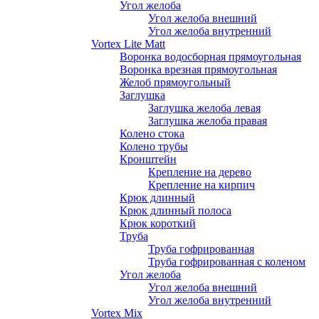
Угол желоба
Угол желоба внешний
Угол желоба внутренний
Vortex Lite Matt
Воронка водосборная прямоугольная
Воронка врезная прямоугольная
Желоб прямоугольный
Заглушка
Заглушка желоба левая
Заглушка желоба правая
Колено стока
Колено трубы
Кронштейн
Крепление на дерево
Крепление на кирпич
Крюк длинный
Крюк длинный полоса
Крюк короткий
Труба
Труба гофрированная
Труба гофрированная с коленом
Угол желоба
Угол желоба внешний
Угол желоба внутренний
Vortex Mix