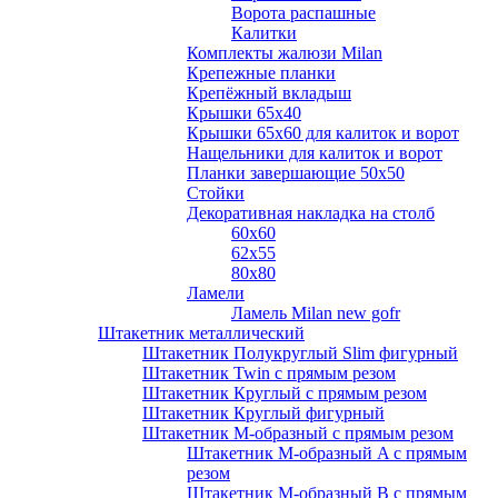
Ворота распашные
Калитки
Комплекты жалюзи Milan
Крепежные планки
Крепёжный вкладыш
Крышки 65х40
Крышки 65х60 для калиток и ворот
Нащельники для калиток и ворот
Планки завершающие 50х50
Стойки
Декоративная накладка на столб
60х60
62х55
80х80
Ламели
Ламель Milan new gofr
Штакетник металлический
Штакетник Полукруглый Slim фигурный
Штакетник Twin с прямым резом
Штакетник Круглый с прямым резом
Штакетник Круглый фигурный
Штакетник М-образный с прямым резом
Штакетник М-образный A с прямым
резом
Штакетник М-образный B с прямым