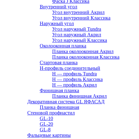
Фаска J Классика
Внутренний угол
Угол внутренний Акрил
Угол внутренний Классика
Наружный угол
Угол наружный Tundra
Угол наружный Акрил
Угол наружный Классика
Околооконная планка
Планка околооконная Акрил
Планка околооконная Классика
Стартовая планка
H-профиль соединительный
Н — профиль Tundra
H — профиль Классика
Н — профиль Акрил
Финишная планка
Планка финишная Акрил
Декоративная система GL ЯФАСАД
Планка финишная
Стеновой профнастил
GL-10
GL-20
GL-8
Фальцевые картины