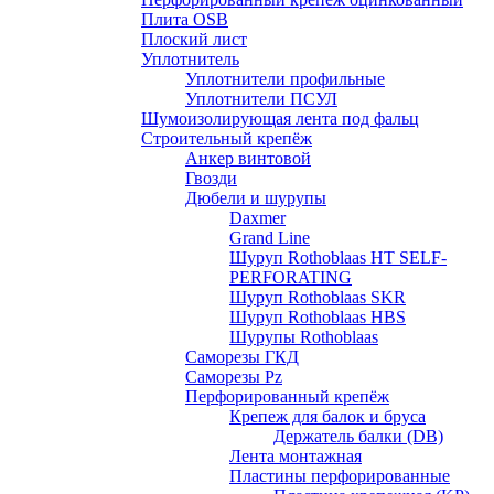
Плита OSB
Плоский лист
Уплотнитель
Уплотнители профильные
Уплотнители ПСУЛ
Шумоизолирующая лента под фальц
Строительный крепёж
Анкер винтовой
Гвозди
Дюбели и шурупы
Daxmer
Grand Line
Шуруп Rothoblaas HT SELF-
PERFORATING
Шуруп Rothoblaas SKR
Шуруп Rothoblaas НВS
Шурупы Rothoblaas
Саморeзы ГКД
Саморезы Pz
Перфорированный крепёж
Крепеж для балок и бруса
Держатель балки (DB)
Лента монтажнaя
Пластины перфорированные