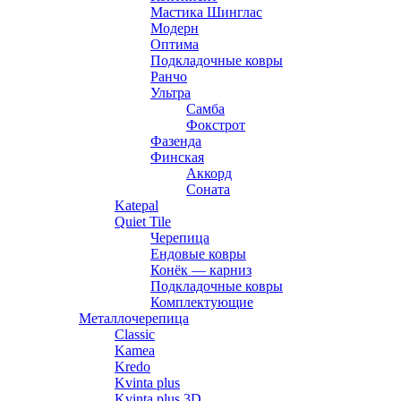
Мастика Шинглас
Модерн
Оптима
Подкладочные ковры
Ранчо
Ультра
Самба
Фокстрот
Фазенда
Финская
Аккорд
Соната
Katepal
Quiet Tile
Черепица
Ендовые ковры
Конёк — карниз
Подкладочные ковры
Комплектующие
Металлочерепица
Classic
Kamea
Kredo
Kvinta plus
Kvinta plus 3D