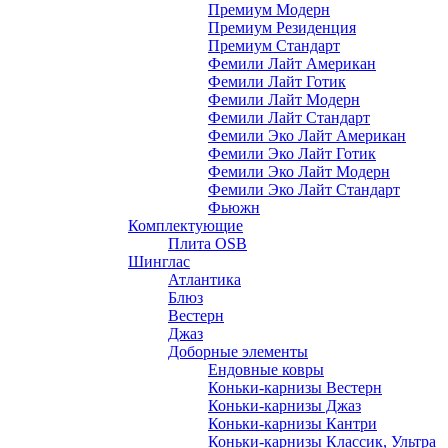
Премиум Модерн
Премиум Резиденция
Премиум Стандарт
Фемили Лайт Американ
Фемили Лайт Готик
Фемили Лайт Модерн
Фемили Лайт Стандарт
Фемили Эко Лайт Американ
Фемили Эко Лайт Готик
Фемили Эко Лайт Модерн
Фемили Эко Лайт Стандарт
Фьюжн
Комплектующие
Плита OSB
Шинглас
Атлантика
Блюз
Вестерн
Джаз
Доборные элементы
Ендовные ковры
Коньки-карнизы Вестерн
Коньки-карнизы Джаз
Коньки-карнизы Кантри
Коньки-карнизы Классик, Ультра