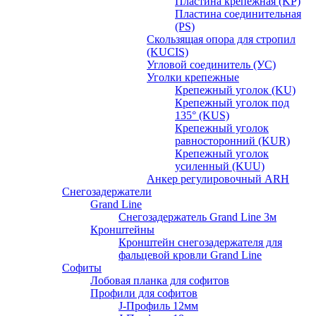
Пластина крепежная (KP)
Пластина соединительная
(PS)
Скользящая опора для стропил
(KUCIS)
Угловой соединитель (УС)
Уголки крепежныe
Крепежный уголок (KU)
Крепежный уголок под
135° (KUS)
Крепежный уголок
равносторонний (KUR)
Крепежный уголок
усиленный (KUU)
Анкер регулировочный ARH
Снегозадержатели
Grand Line
Снегозадержатель Grand Line 3м
Кронштейны
Кронштейн снегозадержателя для
фальцевой кровли Grand Line
Софиты
Лобовая планка для софитов
Профили для софитов
J-Профиль 12мм