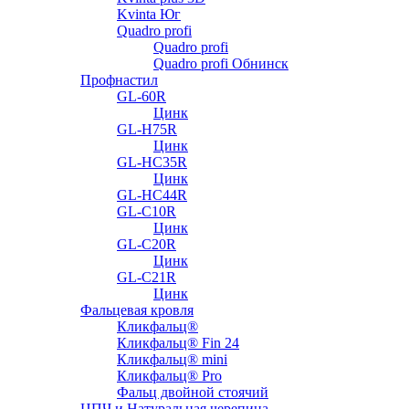
Kvinta Юг
Quadro profi
Quadro profi
Quadro profi Обнинск
Профнастил
GL-60R
Цинк
GL-H75R
Цинк
GL-HC35R
Цинк
GL-HC44R
GL-С10R
Цинк
GL-С20R
Цинк
GL-С21R
Цинк
Фальцевая кровля
Кликфальц®
Кликфальц® Fin 24
Кликфальц® mini
Кликфальц® Pro
Фальц двойной стоячий
ЦПЧ и Натуральная черепица