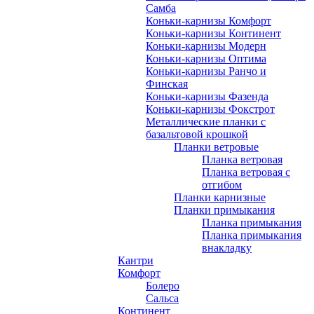
Самба
Коньки-карнизы Комфорт
Коньки-карнизы Континент
Коньки-карнизы Модерн
Коньки-карнизы Оптима
Коньки-карнизы Ранчо и
Финская
Коньки-карнизы Фазенда
Коньки-карнизы Фокстрот
Металлические планки с
базальтовой крошкой
Планки ветровые
Планка ветровая
Планка ветровая с
отгибом
Планки карнизные
Планки примыкания
Планка примыкания
Планка примыкания
внакладку
Кантри
Комфорт
Болеро
Сальса
Континент