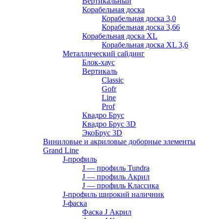
Вертикальный
Корабельная доска
Корабельная доска 3,0
Корабельная доска 3,66
Корабельная доска XL
Корабельная доска XL 3,6
Металлический сайдинг
Блок-хаус
Вертикаль
Classic
Gofr
Line
Prof
Квадро Брус
Квадро Брус 3D
ЭкоБрус 3D
Виниловые и акриловые доборные элементы
Grand Line
J-профиль
J — профиль Tundra
J — профиль Акрил
J — профиль Классика
J-профиль широкий наличник
J-фаска
Фаска J Акрил