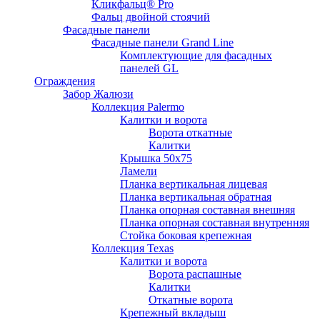
Кликфальц® Pro
Фальц двoйной стоячий
Фасадные панели
Фасадные панели Grand Line
Комплектующие для фасадных
панелей GL
Ограждения
Забор Жалюзи
Коллекция Palermo
Калитки и ворота
Ворота откатные
Калитки
Крышка 50х75
Ламели
Планка вертикальная лицевая
Планка вертикальная обратная
Планка опорная составная внешняя
Планка опорная составная внутренняя
Стойка боковая крепежная
Коллекция Texas
Калитки и ворота
Ворота распашные
Калитки
Откатные ворота
Крепежный вкладыш