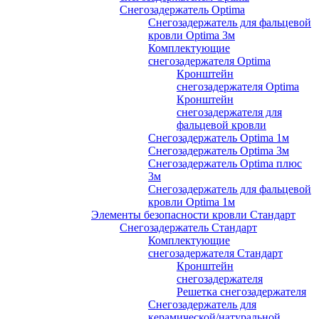
Снегозадержатель Optima
Снегозадержатель для фальцевой
кровли Optima 3м
Комплектующие
снегозадержателя Optima
Кронштейн
снегозадержателя Optima
Кронштейн
снегозадержателя для
фальцевой кровли
Снегозадержатель Optima 1м
Снегозадержатель Optima 3м
Снегозадержатель Optima плюс
3м
Снегозадержатель для фальцевой
кровли Optima 1м
Элементы безопасности кровли Стандарт
Снегозадержатель Стандарт
Комплектующие
снегозадержателя Стандарт
Кронштейн
снегозадержателя
Решетка снегозадержателя
Снегозадержатель для
керамической/натуральной