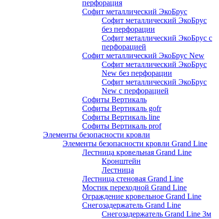
перфорация
Софит металлический ЭкоБрус
Софит металлический ЭкоБрус
без перфорации
Софит металлический ЭкоБрус с
перфорацией
Софит металлический ЭкоБрус New
Софит металлический ЭкоБрус
New без перфорации
Софит металлический ЭкоБрус
New с перфорацией
Софиты Вертикаль
Софиты Вертикаль gofr
Софиты Вертикаль line
Софиты Вертикаль prof
Элементы безопасности кровли
Элементы безопасности кровли Grand Line
Лестница кровельная Grand Line
Кронштейн
Лестница
Лестница стеновая Grand Line
Мостик переходной Grand Line
Ограждение кровельное Grand Line
Снегозадержатель Grand Line
Снегозадержатель Grand Line 3м