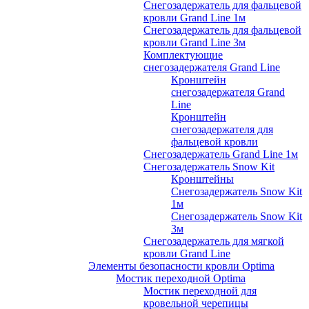
Снегозадержатель для фальцевой
кровли Grand Line 1м
Снегозадержатель для фальцевой
кровли Grand Line 3м
Комплектующие
снегозадержателя Grand Line
Кронштейн
снегозадержателя Grand
Line
Кронштейн
снегозадержателя для
фальцевой кровли
Снегозадержатель Grand Line 1м
Снегозадержатель Snow Kit
Кронштейны
Снегозадержатель Snow Kit
1м
Снегозадержатель Snow Kit
3м
Снегозадержатель для мягкой
кровли Grand Line
Элементы безопасности кровли Optima
Мостик переходной Optima
Мостик переходной для
кровельной черепицы