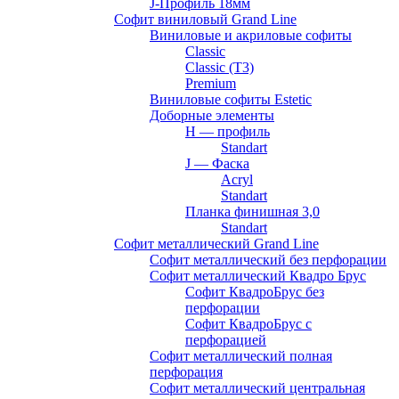
J-Профиль 18мм
Софит виниловый Grand Line
Виниловые и акриловые софиты
Classic
Classic (T3)
Premium
Виниловые софиты Estetic
Доборные элементы
H — профиль
Standart
J — Фаска
Acryl
Standart
Планка финишная 3,0
Standart
Софит металлический Grand Line
Софит металлический без перфорации
Софит металлический Квадро Брус
Софит КвадроБрус без
перфорации
Софит КвадроБрус с
перфорацией
Софит металлический полная
перфорация
Софит металлический центральная