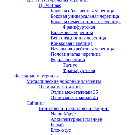
ЦПЧ Braas
Боковая облегченная черепица
Боковая универсальная черепица
Боковая цементно-песч. черепица
Франкфуртская
Вальмовая черепица
Вентиляционная черепица
Коньковая черепица
Начальная хребтовая черепица
Половинчатая черепица
Рядная черепица
Таунус
Франкфуртская
Фасадные материалы
Металлические доборные элементы
Отливы межэтажные
Отлив межэтажный 35
Отлив межэтажный 45
Сайдинг
Виниловый и акриловый сайдинг
Natural-брус
Архитектурный планкен
Белый
Блок-хаус