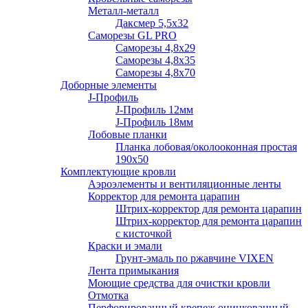
Металл-металл
Даксмер 5,5х32
Саморезы GL PRO
Сaморезы 4,8х29
Сaморезы 4,8х35
Сaморезы 4,8х70
Доборные элементы
J-Профиль
J-Профиль 12мм
J-Профиль 18мм
Лобовые планки
Планка лобовая/околооконная простая
190х50
Комплектующие кровли
Аэроэлементы и вентиляционные ленты
Корректор для ремонта царапин
Штрих-корректор для ремонта царапин
Штрих-корректор для ремонта царапин
с кисточкой
Краски и эмали
Грунт-эмаль по ржавчине VIXEN
Лента примыкания
Моющие средства для очистки кровли
Отмотка
Перфорированный крепеж оцинкованный