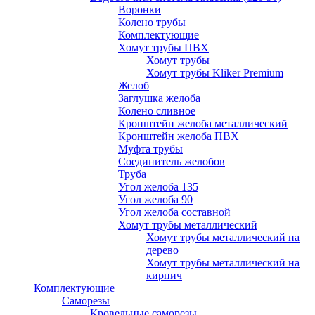
Воронки
Колено трубы
Комплектующие
Хомут трубы ПВХ
Хомут трубы
Хомут трубы Kliker Premium
Желоб
Заглушка желоба
Колено сливное
Кронштейн желоба металлический
Кронштейн желоба ПВХ
Муфта трубы
Соединитель желобов
Труба
Угол желоба 135
Угол желоба 90
Угол желоба составной
Хомут трубы металлический
Хомут трубы металлический на
дерево
Хомут трубы металлический на
кирпич
Комплектующие
Саморезы
Кровельные саморезы