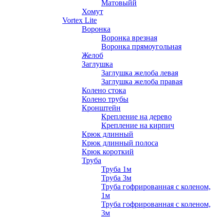
Матовыйй
Хомут
Vortex Lite
Воронка
Воронка врезная
Воронка прямоугольная
Желоб
Заглушка
Заглушка желоба левая
Заглушка желоба правая
Колено стока
Колено трубы
Кронштейн
Крепление на дерево
Крепление на кирпич
Крюк длинный
Крюк длинный полоса
Крюк короткий
Труба
Труба 1м
Труба 3м
Труба гофрированная с коленом,
1м
Труба гофрированная с коленом,
3м