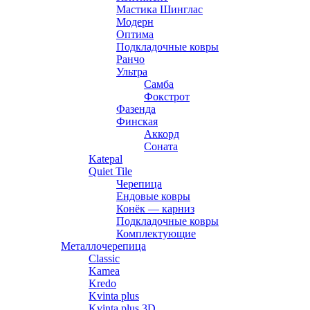
Мастика Шинглас
Модерн
Оптима
Подкладочные ковры
Ранчо
Ультра
Самба
Фокстрот
Фазенда
Финская
Аккорд
Соната
Katepal
Quiet Tile
Черепица
Ендовые ковры
Конёк — карниз
Подкладочные ковры
Комплектующие
Металлочерепица
Classic
Kamea
Kredo
Kvinta plus
Kvinta plus 3D