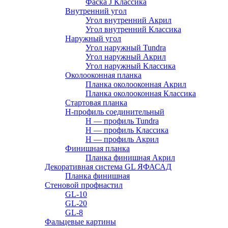
Фаска J Классика
Внутренний угол
Угол внутренний Акрил
Угол внутренний Классика
Наружный угол
Угол наружный Tundra
Угол наружный Акрил
Угол наружный Классика
Околооконная планка
Планка околооконная Акрил
Планка околооконная Классика
Стартовая планка
H-профиль соединительный
Н — профиль Tundra
H — профиль Классика
Н — профиль Акрил
Финишная планка
Планка финишная Акрил
Декоративная система GL ЯФАСАД
Планка финишная
Стеновой профнастил
GL-10
GL-20
GL-8
Фальцевые картины