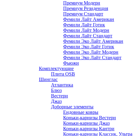
Премиум Модерн
Премиум Резиденция
Премиум Стандарт
Фемили Лайт Американ
Фемили Лайт Готик
Фемили Лайт Модерн
Фемили Лайт Стандарт
Фемили Эко Лайт Американ
Фемили Эко Лайт Готик
Фемили Эко Лайт Модерн
Фемили Эко Лайт Стандарт
Фьюжн
Комплектующие
Плита OSB
Шинглас
Атлантика
Блюз
Вестерн
Джаз
Доборные элементы
Ендовные ковры
Коньки-карнизы Вестерн
Коньки-карнизы Джаз
Коньки-карнизы Кантри
Коньки-карнизы Классик, Ультра