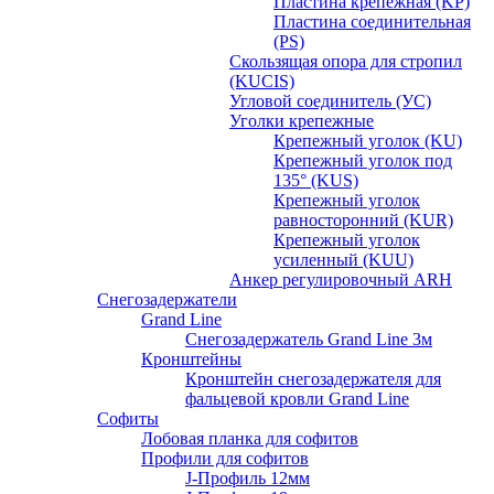
Пластина крепежная (KP)
Пластина соединительная
(PS)
Скользящая опора для стропил
(KUCIS)
Угловой соединитель (УС)
Уголки крепежныe
Крепежный уголок (KU)
Крепежный уголок под
135° (KUS)
Крепежный уголок
равносторонний (KUR)
Крепежный уголок
усиленный (KUU)
Анкер регулировочный ARH
Снегозадержатели
Grand Line
Снегозадержатель Grand Line 3м
Кронштейны
Кронштейн снегозадержателя для
фальцевой кровли Grand Line
Софиты
Лобовая планка для софитов
Профили для софитов
J-Профиль 12мм