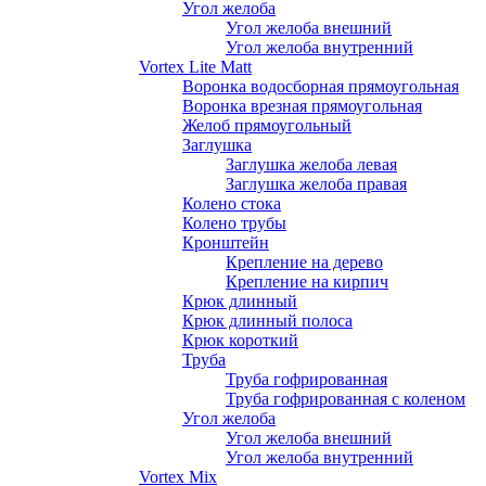
Угол желоба
Угол желоба внешний
Угол желоба внутренний
Vortex Lite Matt
Воронка водосборная прямоугольная
Воронка врезная прямоугольная
Желоб прямоугольный
Заглушка
Заглушка желоба левая
Заглушка желоба правая
Колено стока
Колено трубы
Кронштейн
Крепление на дерево
Крепление на кирпич
Крюк длинный
Крюк длинный полоса
Крюк короткий
Труба
Труба гофрированная
Труба гофрированная с коленом
Угол желоба
Угол желоба внешний
Угол желоба внутренний
Vortex Mix