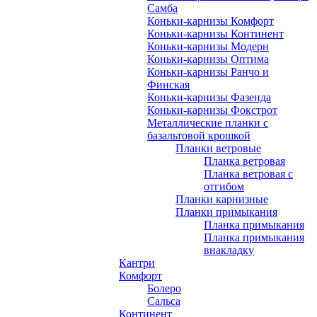
Самба
Коньки-карнизы Комфорт
Коньки-карнизы Континент
Коньки-карнизы Модерн
Коньки-карнизы Оптима
Коньки-карнизы Ранчо и
Финская
Коньки-карнизы Фазенда
Коньки-карнизы Фокстрот
Металлические планки с
базальтовой крошкой
Планки ветровые
Планка ветровая
Планка ветровая с
отгибом
Планки карнизные
Планки примыкания
Планка примыкания
Планка примыкания
внакладку
Кантри
Комфорт
Болеро
Сальса
Континент