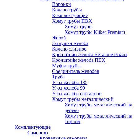
Воронки
Колено трубы
Комплектующие
Хомут трубы ПВХ
Хомут трубы
Хомут трубы Kliker Premium
Желоб
Заглушка желоба
Колено сливное
Кронштейн желоба металлический
Кронштейн желоба ПВХ
Муфта трубы
Соединитель желобов
Труба
Угол желоба 135
Угол желоба 90
Угол желоба составной
Хомут трубы металлический
Хомут трубы металлический на
дерево
Хомут трубы металлический на
кирпич
Комплектующие
Саморезы
Кровельные саморезы