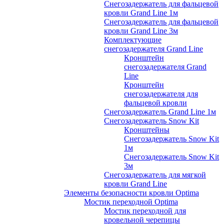
Снегозадержатель для фальцевой
кровли Grand Line 1м
Снегозадержатель для фальцевой
кровли Grand Line 3м
Комплектующие
снегозадержателя Grand Line
Кронштейн
снегозадержателя Grand
Line
Кронштейн
снегозадержателя для
фальцевой кровли
Снегозадержатель Grand Line 1м
Снегозадержатель Snow Kit
Кронштейны
Снегозадержатель Snow Kit
1м
Снегозадержатель Snow Kit
3м
Снегозадержатель для мягкой
кровли Grand Line
Элементы безопасности кровли Optima
Мостик переходной Optima
Мостик переходной для
кровельной черепицы