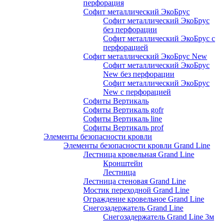
перфорация
Софит металлический ЭкоБрус
Софит металлический ЭкоБрус
без перфорации
Софит металлический ЭкоБрус с
перфорацией
Софит металлический ЭкоБрус New
Софит металлический ЭкоБрус
New без перфорации
Софит металлический ЭкоБрус
New с перфорацией
Софиты Вертикаль
Софиты Вертикаль gofr
Софиты Вертикаль line
Софиты Вертикаль prof
Элементы безопасности кровли
Элементы безопасности кровли Grand Line
Лестница кровельная Grand Line
Кронштейн
Лестница
Лестница стеновая Grand Line
Мостик переходной Grand Line
Ограждение кровельное Grand Line
Снегозадержатель Grand Line
Снегозадержатель Grand Line 3м