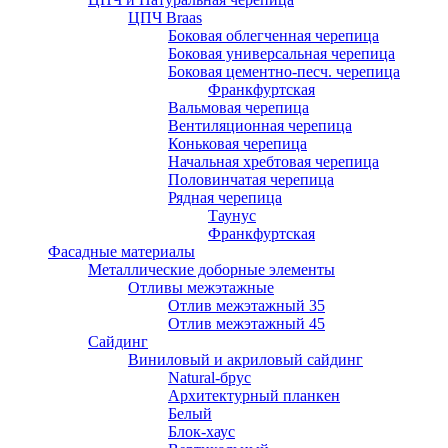
ЦПЧ Braas
Боковая облегченная черепица
Боковая универсальная черепица
Боковая цементно-песч. черепица
Франкфуртская
Вальмовая черепица
Вентиляционная черепица
Коньковая черепица
Начальная хребтовая черепица
Половинчатая черепица
Рядная черепица
Таунус
Франкфуртская
Фасадные материалы
Металлические доборные элементы
Отливы межэтажные
Отлив межэтажный 35
Отлив межэтажный 45
Сайдинг
Виниловый и акриловый сайдинг
Natural-брус
Архитектурный планкен
Белый
Блок-хаус