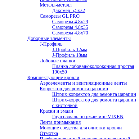
Металл-металл
Даксмер 5,5х32
Саморезы GL PRO
Сaморезы 4,8х29
Сaморезы 4,8х35
Сaморезы 4,8х70
Доборные элементы
J-Профиль
J-Профиль 12мм
J-Профиль 18мм
Лобовые планки
Планка лобовая/околооконная простая
190х50
Комплектующие кровли
Аэроэлементы и вентиляционные ленты
Корректор для ремонта царапин
Штрих-корректор для ремонта царапин
Штрих-корректор для ремонта царапин
с кисточкой
Краски и эмали
Грунт-эмаль по ржавчине VIXEN
Лента примыкания
Моющие средства для очистки кровли
Отмотка
Перфорированный крепеж оцинкованный