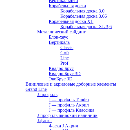
Вертикальный
Корабельная доска
Корабельная доска 3,0
Корабельная доска 3,66
Корабельная доска XL
Корабельная доска XL 3,6
Металлический сайдинг
Блок-хаус
Вертикаль
Classic
Gofr
Line
Prof
Квадро Брус
Квадро Брус 3D
ЭкоБрус 3D
Виниловые и акриловые доборные элементы
Grand Line
J-профиль
J — профиль Tundra
J — профиль Акрил
J — профиль Классика
J-профиль широкий наличник
J-фаска
Фаска J Акрил