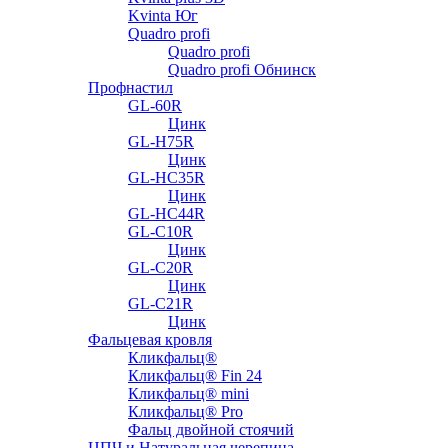
Kvinta Юг
Quadro profi
Quadro profi
Quadro profi Обнинск
Профнастил
GL-60R
Цинк
GL-H75R
Цинк
GL-HC35R
Цинк
GL-HC44R
GL-С10R
Цинк
GL-С20R
Цинк
GL-С21R
Цинк
Фальцевая кровля
Кликфальц®
Кликфальц® Fin 24
Кликфальц® mini
Кликфальц® Pro
Фальц двойной стоячий
ЦПЧ и Натуральная черепица