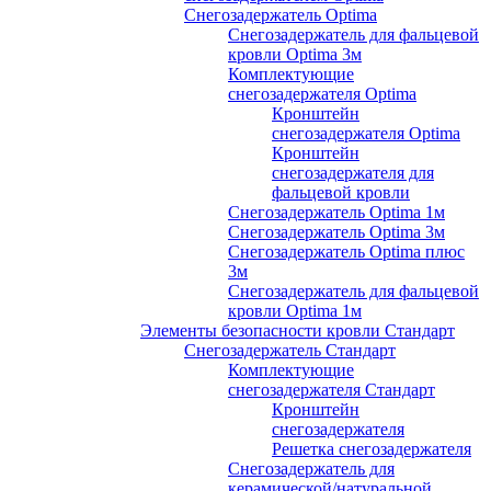
Снегозадержатель Optima
Снегозадержатель для фальцевой
кровли Optima 3м
Комплектующие
снегозадержателя Optima
Кронштейн
снегозадержателя Optima
Кронштейн
снегозадержателя для
фальцевой кровли
Снегозадержатель Optima 1м
Снегозадержатель Optima 3м
Снегозадержатель Optima плюс
3м
Снегозадержатель для фальцевой
кровли Optima 1м
Элементы безопасности кровли Стандарт
Снегозадержатель Стандарт
Комплектующие
снегозадержателя Стандарт
Кронштейн
снегозадержателя
Решетка снегозадержателя
Снегозадержатель для
керамической/натуральной