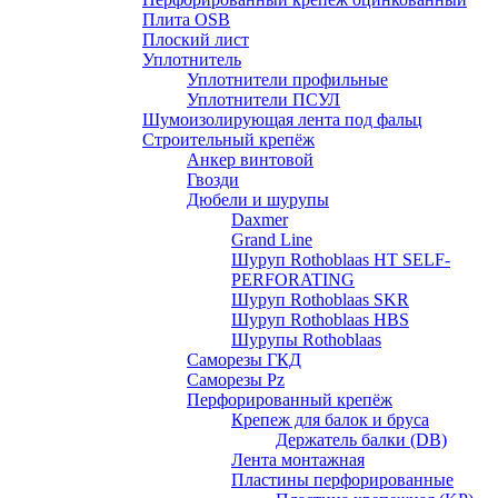
Плита OSB
Плоский лист
Уплотнитель
Уплотнители профильные
Уплотнители ПСУЛ
Шумоизолирующая лента под фальц
Строительный крепёж
Анкер винтовой
Гвозди
Дюбели и шурупы
Daxmer
Grand Line
Шуруп Rothoblaas HT SELF-
PERFORATING
Шуруп Rothoblaas SKR
Шуруп Rothoblaas НВS
Шурупы Rothoblaas
Саморeзы ГКД
Саморезы Pz
Перфорированный крепёж
Крепеж для балок и бруса
Держатель балки (DB)
Лента монтажнaя
Пластины перфорированные