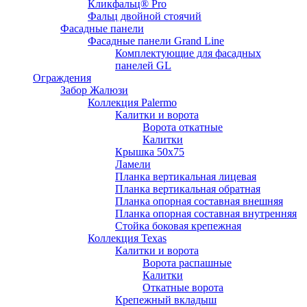
Кликфальц® Pro
Фальц двoйной стоячий
Фасадные панели
Фасадные панели Grand Line
Комплектующие для фасадных
панелей GL
Ограждения
Забор Жалюзи
Коллекция Palermo
Калитки и ворота
Ворота откатные
Калитки
Крышка 50х75
Ламели
Планка вертикальная лицевая
Планка вертикальная обратная
Планка опорная составная внешняя
Планка опорная составная внутренняя
Стойка боковая крепежная
Коллекция Texas
Калитки и ворота
Ворота распашные
Калитки
Откатные ворота
Крепежный вкладыш