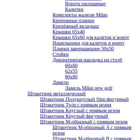
Ворота распашные
Калитки
Комплекты жалюзи Milan
Крепежные планки
Крепёжный вкладыш
Крышки 65х40
Крышки 65х60 для калиток и ворот
Нащельники для калиток и ворот
Планки завершающие 50х50
Стойки
Декоративная накладка на столб
60х60
62х55
80х80
Ламели
Ламель Milan new gofr
Штакетник металлический
Штакетник Полукруглый Slim фигурный
Штакетник Twin с прямым резом
Штакетник Круглый с прямым резом
Штакетник Круглый фигурный
Штакетник М-образный с прямым резом
Штакетник М-образный A с прямым
резом
Штакетник М-образный B с прямым