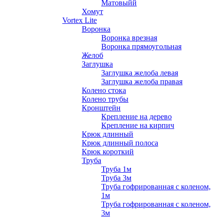
Матовыйй
Хомут
Vortex Lite
Воронка
Воронка врезная
Воронка прямоугольная
Желоб
Заглушка
Заглушка желоба левая
Заглушка желоба правая
Колено стока
Колено трубы
Кронштейн
Крепление на дерево
Крепление на кирпич
Крюк длинный
Крюк длинный полоса
Крюк короткий
Труба
Труба 1м
Труба 3м
Труба гофрированная с коленом,
1м
Труба гофрированная с коленом,
3м