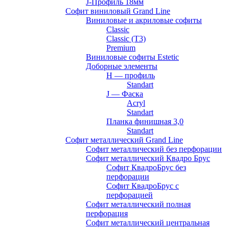
J-Профиль 18мм
Софит виниловый Grand Line
Виниловые и акриловые софиты
Classic
Classic (T3)
Premium
Виниловые софиты Estetic
Доборные элементы
H — профиль
Standart
J — Фаска
Acryl
Standart
Планка финишная 3,0
Standart
Софит металлический Grand Line
Софит металлический без перфорации
Софит металлический Квадро Брус
Софит КвадроБрус без
перфорации
Софит КвадроБрус с
перфорацией
Софит металлический полная
перфорация
Софит металлический центральная