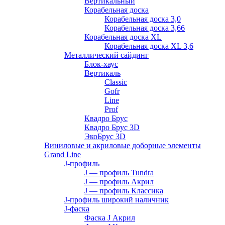
Вертикальный
Корабельная доска
Корабельная доска 3,0
Корабельная доска 3,66
Корабельная доска XL
Корабельная доска XL 3,6
Металлический сайдинг
Блок-хаус
Вертикаль
Classic
Gofr
Line
Prof
Квадро Брус
Квадро Брус 3D
ЭкоБрус 3D
Виниловые и акриловые доборные элементы
Grand Line
J-профиль
J — профиль Tundra
J — профиль Акрил
J — профиль Классика
J-профиль широкий наличник
J-фаска
Фаска J Акрил