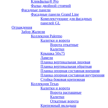
Кликфальц® Pro
Фальц двoйной стоячий
Фасадные панели
Фасадные панели Grand Line
Комплектующие для фасадных
панелей GL
Ограждения
Забор Жалюзи
Коллекция Palermo
Калитки и ворота
Ворота откатные
Калитки
Крышка 50х75
Ламели
Планка вертикальная лицевая
Планка вертикальная обратная
Планка опорная составная внешняя
Планка опорная составная внутренняя
Стойка боковая крепежная
Коллекция Texas
Калитки и ворота
Ворота распашные
Калитки
Откатные ворота
Крепежный вкладыш