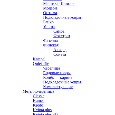
Мастика Шинглас
Модерн
Оптима
Подкладочные ковры
Ранчо
Ультра
Самба
Фокстрот
Фазенда
Финская
Аккорд
Соната
Katepal
Quiet Tile
Черепица
Ендовые ковры
Конёк — карниз
Подкладочные ковры
Комплектующие
Металлочерепица
Classic
Kamea
Kredo
Kvinta plus
Kvinta plus 3D