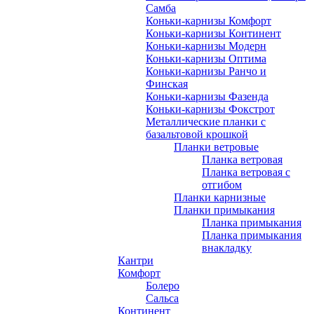
Самба
Коньки-карнизы Комфорт
Коньки-карнизы Континент
Коньки-карнизы Модерн
Коньки-карнизы Оптима
Коньки-карнизы Ранчо и
Финская
Коньки-карнизы Фазенда
Коньки-карнизы Фокстрот
Металлические планки с
базальтовой крошкой
Планки ветровые
Планка ветровая
Планка ветровая с
отгибом
Планки карнизные
Планки примыкания
Планка примыкания
Планка примыкания
внакладку
Кантри
Комфорт
Болеро
Сальса
Континент