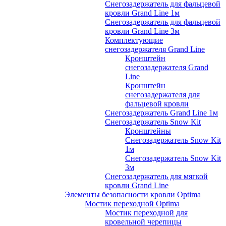
Снегозадержатель для фальцевой
кровли Grand Line 1м
Снегозадержатель для фальцевой
кровли Grand Line 3м
Комплектующие
снегозадержателя Grand Line
Кронштейн
снегозадержателя Grand
Line
Кронштейн
снегозадержателя для
фальцевой кровли
Снегозадержатель Grand Line 1м
Снегозадержатель Snow Kit
Кронштейны
Снегозадержатель Snow Kit
1м
Снегозадержатель Snow Kit
3м
Снегозадержатель для мягкой
кровли Grand Line
Элементы безопасности кровли Optima
Мостик переходной Optima
Мостик переходной для
кровельной черепицы