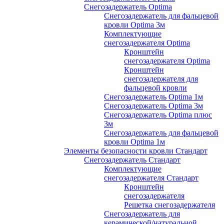
Снегозадержатель Optima
Снегозадержатель для фальцевой
кровли Optima 3м
Комплектующие
снегозадержателя Optima
Кронштейн
снегозадержателя Optima
Кронштейн
снегозадержателя для
фальцевой кровли
Снегозадержатель Optima 1м
Снегозадержатель Optima 3м
Снегозадержатель Optima плюс
3м
Снегозадержатель для фальцевой
кровли Optima 1м
Элементы безопасности кровли Стандарт
Снегозадержатель Стандарт
Комплектующие
снегозадержателя Стандарт
Кронштейн
снегозадержателя
Решетка снегозадержателя
Снегозадержатель для
керамической/натуральной