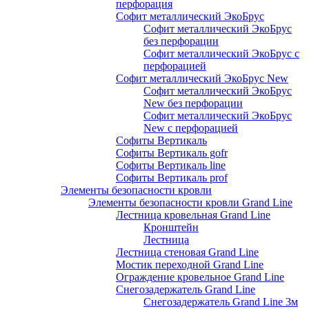
перфорация
Софит металлический ЭкоБрус
Софит металлический ЭкоБрус
без перфорации
Софит металлический ЭкоБрус с
перфорацией
Софит металлический ЭкоБрус New
Софит металлический ЭкоБрус
New без перфорации
Софит металлический ЭкоБрус
New с перфорацией
Софиты Вертикаль
Софиты Вертикаль gofr
Софиты Вертикаль line
Софиты Вертикаль prof
Элементы безопасности кровли
Элементы безопасности кровли Grand Line
Лестница кровельная Grand Line
Кронштейн
Лестница
Лестница стеновая Grand Line
Мостик переходной Grand Line
Ограждение кровельное Grand Line
Снегозадержатель Grand Line
Снегозадержатель Grand Line 3м