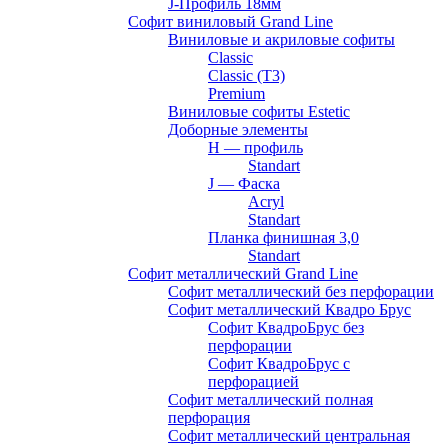
J-Профиль 18мм
Софит виниловый Grand Line
Виниловые и акриловые софиты
Classic
Classic (T3)
Premium
Виниловые софиты Estetic
Доборные элементы
H — профиль
Standart
J — Фаска
Acryl
Standart
Планка финишная 3,0
Standart
Софит металлический Grand Line
Софит металлический без перфорации
Софит металлический Квадро Брус
Софит КвадроБрус без
перфорации
Софит КвадроБрус с
перфорацией
Софит металлический полная
перфорация
Софит металлический центральная