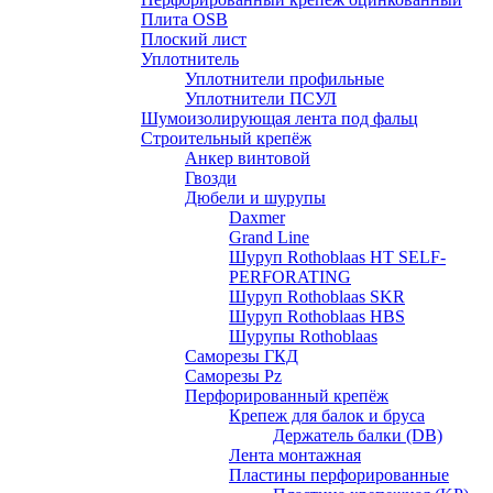
Плита OSB
Плоский лист
Уплотнитель
Уплотнители профильные
Уплотнители ПСУЛ
Шумоизолирующая лента под фальц
Строительный крепёж
Анкер винтовой
Гвозди
Дюбели и шурупы
Daxmer
Grand Line
Шуруп Rothoblaas HT SELF-
PERFORATING
Шуруп Rothoblaas SKR
Шуруп Rothoblaas НВS
Шурупы Rothoblaas
Саморeзы ГКД
Саморезы Pz
Перфорированный крепёж
Крепеж для балок и бруса
Держатель балки (DB)
Лента монтажнaя
Пластины перфорированные