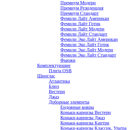
Премиум Модерн
Премиум Резиденция
Премиум Стандарт
Фемили Лайт Американ
Фемили Лайт Готик
Фемили Лайт Модерн
Фемили Лайт Стандарт
Фемили Эко Лайт Американ
Фемили Эко Лайт Готик
Фемили Эко Лайт Модерн
Фемили Эко Лайт Стандарт
Фьюжн
Комплектующие
Плита OSB
Шинглас
Атлантика
Блюз
Вестерн
Джаз
Доборные элементы
Ендовные ковры
Коньки-карнизы Вестерн
Коньки-карнизы Джаз
Коньки-карнизы Кантри
Коньки-карнизы Классик, Ультра