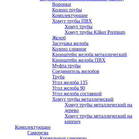
Воронки
Колено трубы
Комплектующие
Хомут трубы ПВХ
Хомут трубы
Хомут трубы Kliker Premium
Желоб
Заглушка желоба
Колено сливное
Кронштейн желоба металлический
Кронштейн желоба ПВХ
Муфта трубы
Соединитель желобов
Труба
Угол желоба 135
Угол желоба 90
Угол желоба составной
Хомут трубы металлический
Хомут трубы металлический на
дерево
Хомут трубы металлический на
кирпич
Комплектующие
Саморезы
Кровельные саморезы