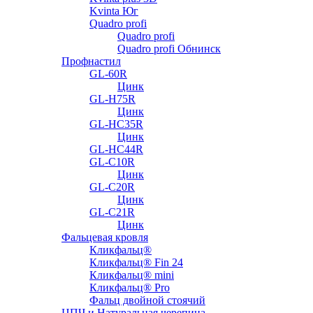
Kvinta Юг
Quadro profi
Quadro profi
Quadro profi Обнинск
Профнастил
GL-60R
Цинк
GL-H75R
Цинк
GL-HC35R
Цинк
GL-HC44R
GL-С10R
Цинк
GL-С20R
Цинк
GL-С21R
Цинк
Фальцевая кровля
Кликфальц®
Кликфальц® Fin 24
Кликфальц® mini
Кликфальц® Pro
Фальц двойной стоячий
ЦПЧ и Натуральная черепица