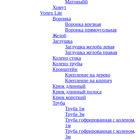
Матовыйй
Хомут
Vortex Lite
Воронка
Воронка врезная
Воронка прямоугольная
Желоб
Заглушка
Заглушка желоба левая
Заглушка желоба правая
Колено стока
Колено трубы
Кронштейн
Крепление на дерево
Крепление на кирпич
Крюк длинный
Крюк длинный полоса
Крюк короткий
Труба
Труба 1м
Труба 3м
Труба гофрированная с коленом,
1м
Труба гофрированная с коленом,
3м