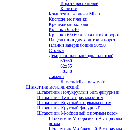
Ворота распашные
Калитки
Комплекты жалюзи Milan
Крепежные планки
Крепёжный вкладыш
Крышки 65х40
Крышки 65х60 для калиток и ворот
Нащельники для калиток и ворот
Планки завершающие 50х50
Стойки
Декоративная накладка на столб
60х60
62х55
80х80
Ламели
Ламель Milan new gofr
Штакетник металлический
Штакетник Полукруглый Slim фигурный
Штакетник Twin с прямым резом
Штакетник Круглый с прямым резом
Штакетник Круглый фигурный
Штакетник М-образный с прямым резом
Штакетник М-образный A с прямым
резом
Штакетник М-образный B с прямым