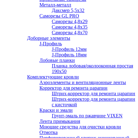
Металл-металл
Даксмер 5,5х32
Саморезы GL PRO
Сaморезы 4,8х29
Сaморезы 4,8х35
Сaморезы 4,8х70
Доборные элементы
J-Профиль
J-Профиль 12мм
J-Профиль 18мм
Лобовые планки
Планка лобовая/околооконная простая
190х50
Комплектующие кровли
Аэроэлементы и вентиляционные ленты
Корректор для ремонта царапин
Штрих-корректор для ремонта царапин
Штрих-корректор для ремонта царапин
с кисточкой
Краски и эмали
Грунт-эмаль по ржавчине VIXEN
Лента примыкания
Моющие средства для очистки кровли
Отмотка
Перфорированный крепеж оцинкованный