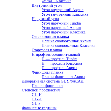
Фаска J Классика
Внутренний угол
Угол внутренний Акрил
Угол внутренний Классика
Наружный угол
Угол наружный Tundra
Угол наружный Акрил
Угол наружный Классика
Околооконная планка
Планка околооконная Акрил
Планка околооконная Классика
Стартовая планка
H-профиль соединительный
Н — профиль Tundra
H — профиль Классика
Н — профиль Акрил
Финишная планка
Планка финишная Акрил
Декоративная система GL ЯФАСАД
Планка финишная
Стеновой профнастил
GL-10
GL-20
GL-8
Фальцевые картины