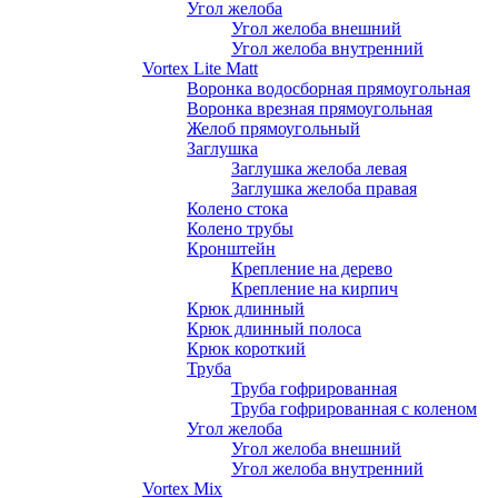
Угол желоба
Угол желоба внешний
Угол желоба внутренний
Vortex Lite Matt
Воронка водосборная прямоугольная
Воронка врезная прямоугольная
Желоб прямоугольный
Заглушка
Заглушка желоба левая
Заглушка желоба правая
Колено стока
Колено трубы
Кронштейн
Крепление на дерево
Крепление на кирпич
Крюк длинный
Крюк длинный полоса
Крюк короткий
Труба
Труба гофрированная
Труба гофрированная с коленом
Угол желоба
Угол желоба внешний
Угол желоба внутренний
Vortex Mix