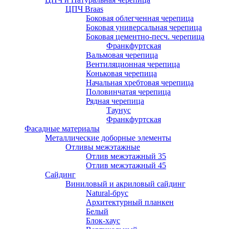
ЦПЧ Braas
Боковая облегченная черепица
Боковая универсальная черепица
Боковая цементно-песч. черепица
Франкфуртская
Вальмовая черепица
Вентиляционная черепица
Коньковая черепица
Начальная хребтовая черепица
Половинчатая черепица
Рядная черепица
Таунус
Франкфуртская
Фасадные материалы
Металлические доборные элементы
Отливы межэтажные
Отлив межэтажный 35
Отлив межэтажный 45
Сайдинг
Виниловый и акриловый сайдинг
Natural-брус
Архитектурный планкен
Белый
Блок-хаус