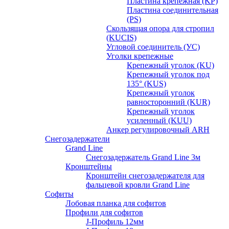
Пластина крепежная (KP)
Пластина соединительная
(PS)
Скользящая опора для стропил
(KUCIS)
Угловой соединитель (УС)
Уголки крепежныe
Крепежный уголок (KU)
Крепежный уголок под
135° (KUS)
Крепежный уголок
равносторонний (KUR)
Крепежный уголок
усиленный (KUU)
Анкер регулировочный ARH
Снегозадержатели
Grand Line
Снегозадержатель Grand Line 3м
Кронштейны
Кронштейн снегозадержателя для
фальцевой кровли Grand Line
Софиты
Лобовая планка для софитов
Профили для софитов
J-Профиль 12мм