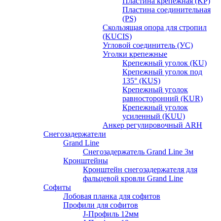
Пластина крепежная (KP)
Пластина соединительная
(PS)
Скользящая опора для стропил
(KUCIS)
Угловой соединитель (УС)
Уголки крепежныe
Крепежный уголок (KU)
Крепежный уголок под
135° (KUS)
Крепежный уголок
равносторонний (KUR)
Крепежный уголок
усиленный (KUU)
Анкер регулировочный ARH
Снегозадержатели
Grand Line
Снегозадержатель Grand Line 3м
Кронштейны
Кронштейн снегозадержателя для
фальцевой кровли Grand Line
Софиты
Лобовая планка для софитов
Профили для софитов
J-Профиль 12мм