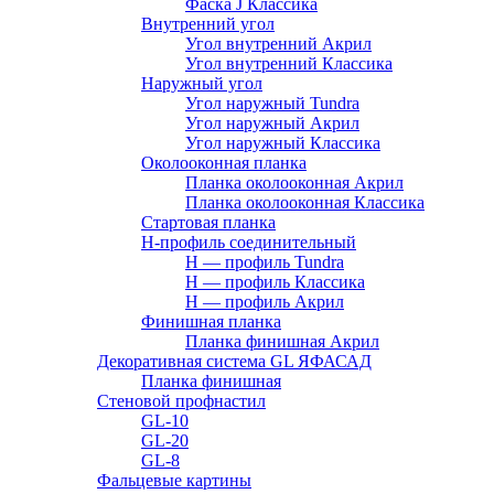
Фаска J Классика
Внутренний угол
Угол внутренний Акрил
Угол внутренний Классика
Наружный угол
Угол наружный Tundra
Угол наружный Акрил
Угол наружный Классика
Околооконная планка
Планка околооконная Акрил
Планка околооконная Классика
Стартовая планка
H-профиль соединительный
Н — профиль Tundra
H — профиль Классика
Н — профиль Акрил
Финишная планка
Планка финишная Акрил
Декоративная система GL ЯФАСАД
Планка финишная
Стеновой профнастил
GL-10
GL-20
GL-8
Фальцевые картины