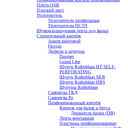
Плита OSB
Плоский лист
Уплотнитель
Уплотнители профильные
Уплотнители ПСУЛ
Шумоизолирующая лента под фальц
Строительный крепёж
Анкер винтовой
Гвозди
Дюбели и шурупы
Daxmer
Grand Line
Шуруп Rothoblaas HT SELF-
PERFORATING
Шуруп Rothoblaas SKR
Шуруп Rothoblaas НВS
Шурупы Rothoblaas
Саморeзы ГКД
Саморезы Pz
Перфорированный крепёж
Крепеж для балок и бруса
Держатель балки (DB)
Лента монтажнaя
Пластины перфорированные