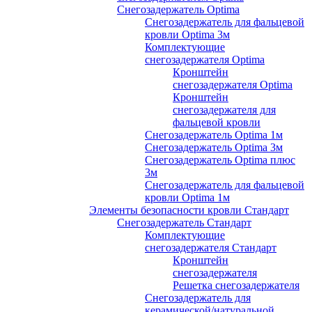
Снегозадержатель Optima
Снегозадержатель для фальцевой
кровли Optima 3м
Комплектующие
снегозадержателя Optima
Кронштейн
снегозадержателя Optima
Кронштейн
снегозадержателя для
фальцевой кровли
Снегозадержатель Optima 1м
Снегозадержатель Optima 3м
Снегозадержатель Optima плюс
3м
Снегозадержатель для фальцевой
кровли Optima 1м
Элементы безопасности кровли Стандарт
Снегозадержатель Стандарт
Комплектующие
снегозадержателя Стандарт
Кронштейн
снегозадержателя
Решетка снегозадержателя
Снегозадержатель для
керамической/натуральной