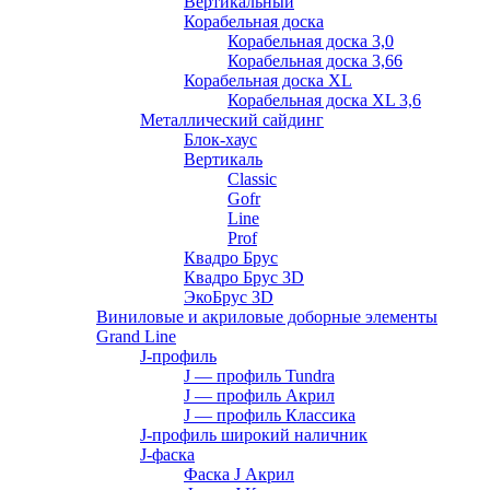
Вертикальный
Корабельная доска
Корабельная доска 3,0
Корабельная доска 3,66
Корабельная доска XL
Корабельная доска XL 3,6
Металлический сайдинг
Блок-хаус
Вертикаль
Classic
Gofr
Line
Prof
Квадро Брус
Квадро Брус 3D
ЭкоБрус 3D
Виниловые и акриловые доборные элементы
Grand Line
J-профиль
J — профиль Tundra
J — профиль Акрил
J — профиль Классика
J-профиль широкий наличник
J-фаска
Фаска J Акрил