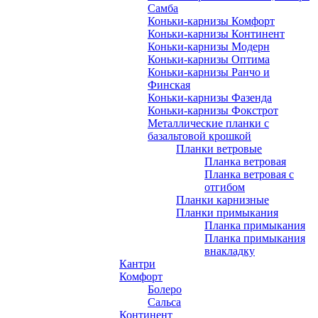
Самба
Коньки-карнизы Комфорт
Коньки-карнизы Континент
Коньки-карнизы Модерн
Коньки-карнизы Оптима
Коньки-карнизы Ранчо и
Финская
Коньки-карнизы Фазенда
Коньки-карнизы Фокстрот
Металлические планки с
базальтовой крошкой
Планки ветровые
Планка ветровая
Планка ветровая с
отгибом
Планки карнизные
Планки примыкания
Планка примыкания
Планка примыкания
внакладку
Кантри
Комфорт
Болеро
Сальса
Континент