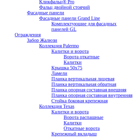
Кликфальц® Pro
Фальц двoйной стоячий
Фасадные панели
Фасадные панели Grand Line
Комплектующие для фасадных
панелей GL
Ограждения
Забор Жалюзи
Коллекция Palermo
Калитки и ворота
Ворота откатные
Калитки
Крышка 50х75
Ламели
Планка вертикальная лицевая
Планка вертикальная обратная
Планка опорная составная внешняя
Планка опорная составная внутренняя
Стойка боковая крепежная
Коллекция Texas
Калитки и ворота
Ворота распашные
Калитки
Откатные ворота
Крепежный вкладыш