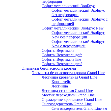
перфорация
Софит металлический ЭкоБрус
Софит металлический ЭкоБрус
без перфорации
Софит металлический ЭкоБрус с
перфорацией
Софит металлический ЭкоБрус New
Софит металлический ЭкоБрус
New без перфорации
Софит металлический ЭкоБрус
New с перфорацией
Софиты Вертикаль
Софиты Вертикаль gofr
Софиты Вертикаль line
Софиты Вертикаль prof
Элементы безопасности кровли
Элементы безопасности кровли Grand Line
Лестница кровельная Grand Line
Кронштейн
Лестница
Лестница стеновая Grand Line
Мостик переходной Grand Line
Ограждение кровельное Grand Line
Снегозадержатель Grand Line
Снегозадержатель Grand Line 3м