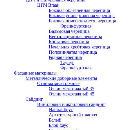
ЦПЧ Braas
Боковая облегченная черепица
Боковая универсальная черепица
Боковая цементно-песч. черепица
Франкфуртская
Вальмовая черепица
Вентиляционная черепица
Коньковая черепица
Начальная хребтовая черепица
Половинчатая черепица
Рядная черепица
Таунус
Франкфуртская
Фасадные материалы
Металлические доборные элементы
Отливы межэтажные
Отлив межэтажный 35
Отлив межэтажный 45
Сайдинг
Виниловый и акриловый сайдинг
Natural-брус
Архитектурный планкен
Белый
Блок-хаус