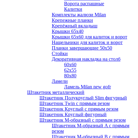
Ворота распашные
Калитки
Комплекты жалюзи Milan
Крепежные планки
Крепёжный вкладыш
Крышки 65х40
Крышки 65х60 для калиток и ворот
Нащельники для калиток и ворот
Планки завершающие 50х50
Стойки
Декоративная накладка на столб
60х60
62х55
80х80
Ламели
Ламель Milan new gofr
Штакетник металлический
Штакетник Полукруглый Slim фигурный
Штакетник Twin с прямым резом
Штакетник Круглый с прямым резом
Штакетник Круглый фигурный
Штакетник М-образный с прямым резом
Штакетник М-образный A с прямым
резом
Штакетник М-образный B с прямым