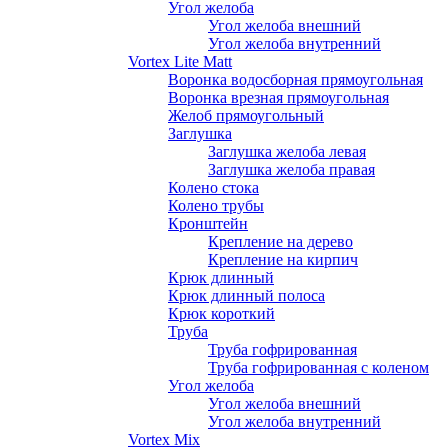
Угол желоба
Угол желоба внешний
Угол желоба внутренний
Vortex Lite Matt
Воронка водосборная прямоугольная
Воронка врезная прямоугольная
Желоб прямоугольный
Заглушка
Заглушка желоба левая
Заглушка желоба правая
Колено стока
Колено трубы
Кронштейн
Крепление на дерево
Крепление на кирпич
Крюк длинный
Крюк длинный полоса
Крюк короткий
Труба
Труба гофрированная
Труба гофрированная с коленом
Угол желоба
Угол желоба внешний
Угол желоба внутренний
Vortex Mix