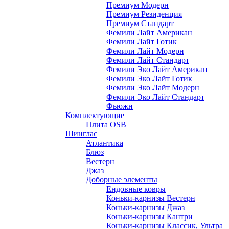
Премиум Модерн
Премиум Резиденция
Премиум Стандарт
Фемили Лайт Американ
Фемили Лайт Готик
Фемили Лайт Модерн
Фемили Лайт Стандарт
Фемили Эко Лайт Американ
Фемили Эко Лайт Готик
Фемили Эко Лайт Модерн
Фемили Эко Лайт Стандарт
Фьюжн
Комплектующие
Плита OSB
Шинглас
Атлантика
Блюз
Вестерн
Джаз
Доборные элементы
Ендовные ковры
Коньки-карнизы Вестерн
Коньки-карнизы Джаз
Коньки-карнизы Кантри
Коньки-карнизы Классик, Ультра