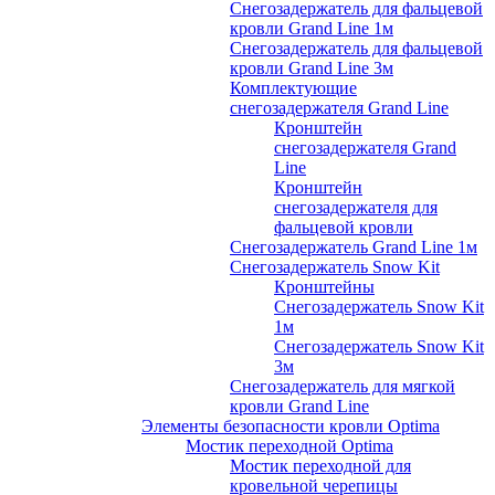
Снегозадержатель для фальцевой
кровли Grand Line 1м
Снегозадержатель для фальцевой
кровли Grand Line 3м
Комплектующие
снегозадержателя Grand Line
Кронштейн
снегозадержателя Grand
Line
Кронштейн
снегозадержателя для
фальцевой кровли
Снегозадержатель Grand Line 1м
Снегозадержатель Snow Kit
Кронштейны
Снегозадержатель Snow Kit
1м
Снегозадержатель Snow Kit
3м
Снегозадержатель для мягкой
кровли Grand Line
Элементы безопасности кровли Optima
Мостик переходной Optima
Мостик переходной для
кровельной черепицы