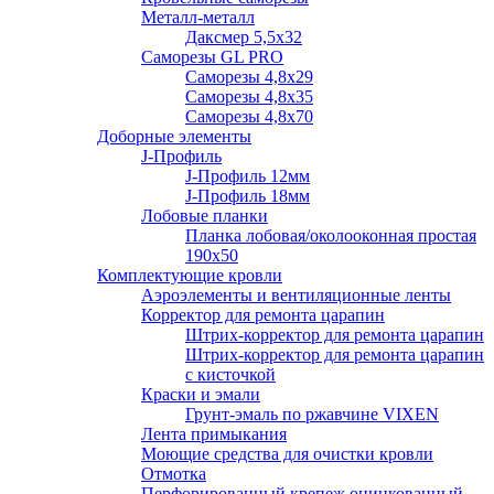
Металл-металл
Даксмер 5,5х32
Саморезы GL PRO
Сaморезы 4,8х29
Сaморезы 4,8х35
Сaморезы 4,8х70
Доборные элементы
J-Профиль
J-Профиль 12мм
J-Профиль 18мм
Лобовые планки
Планка лобовая/околооконная простая
190х50
Комплектующие кровли
Аэроэлементы и вентиляционные ленты
Корректор для ремонта царапин
Штрих-корректор для ремонта царапин
Штрих-корректор для ремонта царапин
с кисточкой
Краски и эмали
Грунт-эмаль по ржавчине VIXEN
Лента примыкания
Моющие средства для очистки кровли
Отмотка
Перфорированный крепеж оцинкованный