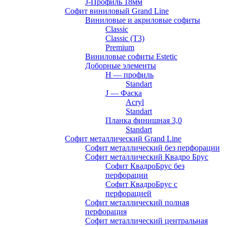
J-Профиль 18мм
Софит виниловый Grand Line
Виниловые и акриловые софиты
Classic
Classic (T3)
Premium
Виниловые софиты Estetic
Доборные элементы
H — профиль
Standart
J — Фаска
Acryl
Standart
Планка финишная 3,0
Standart
Софит металлический Grand Line
Софит металлический без перфорации
Софит металлический Квадро Брус
Софит КвадроБрус без
перфорации
Софит КвадроБрус с
перфорацией
Софит металлический полная
перфорация
Софит металлический центральная