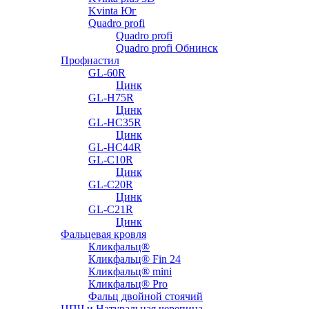
Kvinta Юг
Quadro profi
Quadro profi
Quadro profi Обнинск
Профнастил
GL-60R
Цинк
GL-H75R
Цинк
GL-HC35R
Цинк
GL-HC44R
GL-С10R
Цинк
GL-С20R
Цинк
GL-С21R
Цинк
Фальцевая кровля
Кликфальц®
Кликфальц® Fin 24
Кликфальц® mini
Кликфальц® Pro
Фальц двойной стоячий
ЦПЧ и Натуральная черепица