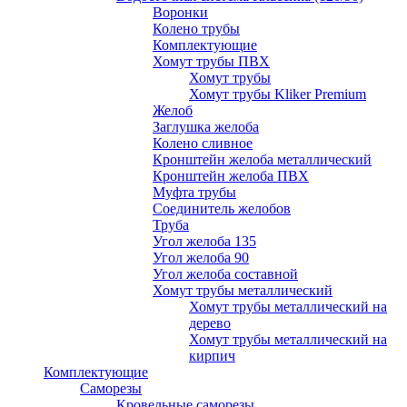
Воронки
Колено трубы
Комплектующие
Хомут трубы ПВХ
Хомут трубы
Хомут трубы Kliker Premium
Желоб
Заглушка желоба
Колено сливное
Кронштейн желоба металлический
Кронштейн желоба ПВХ
Муфта трубы
Соединитель желобов
Труба
Угол желоба 135
Угол желоба 90
Угол желоба составной
Хомут трубы металлический
Хомут трубы металлический на
дерево
Хомут трубы металлический на
кирпич
Комплектующие
Саморезы
Кровельные саморезы