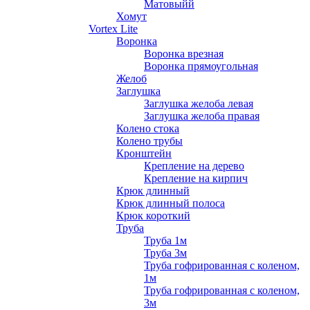
Матовыйй
Хомут
Vortex Lite
Воронка
Воронка врезная
Воронка прямоугольная
Желоб
Заглушка
Заглушка желоба левая
Заглушка желоба правая
Колено стока
Колено трубы
Кронштейн
Крепление на дерево
Крепление на кирпич
Крюк длинный
Крюк длинный полоса
Крюк короткий
Труба
Труба 1м
Труба 3м
Труба гофрированная с коленом,
1м
Труба гофрированная с коленом,
3м