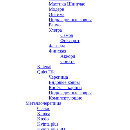
Мастика Шинглас
Модерн
Оптима
Подкладочные ковры
Ранчо
Ультра
Самба
Фокстрот
Фазенда
Финская
Аккорд
Соната
Katepal
Quiet Tile
Черепица
Ендовые ковры
Конёк — карниз
Подкладочные ковры
Комплектующие
Металлочерепица
Classic
Kamea
Kredo
Kvinta plus
Kvinta plus 3D