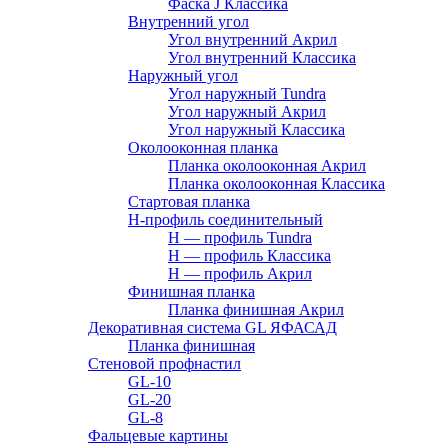
Фаска J Классика
Внутренний угол
Угол внутренний Акрил
Угол внутренний Классика
Наружный угол
Угол наружный Tundra
Угол наружный Акрил
Угол наружный Классика
Околооконная планка
Планка околооконная Акрил
Планка околооконная Классика
Стартовая планка
H-профиль соединительный
Н — профиль Tundra
H — профиль Классика
Н — профиль Акрил
Финишная планка
Планка финишная Акрил
Декоративная система GL ЯФАСАД
Планка финишная
Стеновой профнастил
GL-10
GL-20
GL-8
Фальцевые картины