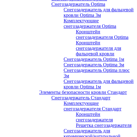
Снегозадержатель Optima
Снегозадержатель для фальцевой
кровли Optima 3м
Комплектующие
снегозадержателя Optima
Кронштейн
снегозадержателя Optima
Кронштейн
снегозадержателя для
фальцевой кровли
Снегозадержатель Optima 1м
Снегозадержатель Optima 3м
Снегозадержатель Optima плюс
3м
Снегозадержатель для фальцевой
кровли Optima 1м
Элементы безопасности кровли Стандарт
Снегозадержатель Стандарт
Комплектующие
снегозадержателя Стандарт
Кронштейн
снегозадержателя
Решетка снегозадержателя
Снегозадержатель для
керамической/натуральной