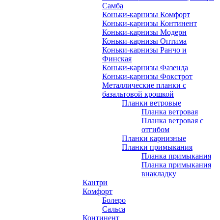
Самба
Коньки-карнизы Комфорт
Коньки-карнизы Континент
Коньки-карнизы Модерн
Коньки-карнизы Оптима
Коньки-карнизы Ранчо и
Финская
Коньки-карнизы Фазенда
Коньки-карнизы Фокстрот
Металлические планки с
базальтовой крошкой
Планки ветровые
Планка ветровая
Планка ветровая с
отгибом
Планки карнизные
Планки примыкания
Планка примыкания
Планка примыкания
внакладку
Кантри
Комфорт
Болеро
Сальса
Континент