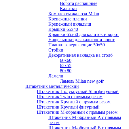
Ворота распашные
Калитки
Комплекты жалюзи Milan
Крепежные планки
Крепёжный вкладыш
Крышки 65х40
Крышки 65х60 для калиток и ворот
Нащельники для калиток и ворот
Планки завершающие 50х50
Стойки
Декоративная накладка на столб
60х60
62х55
80х80
Ламели
Ламель Milan new gofr
Штакетник металлический
Штакетник Полукруглый Slim фигурный
Штакетник Twin с прямым резом
Штакетник Круглый с прямым резом
Штакетник Круглый фигурный
Штакетник М-образный с прямым резом
Штакетник М-образный A с прямым
резом
Штакетник М-образный B с прямым