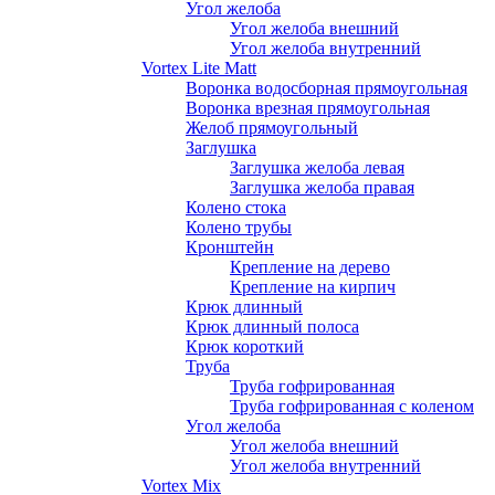
Угол желоба
Угол желоба внешний
Угол желоба внутренний
Vortex Lite Matt
Воронка водосборная прямоугольная
Воронка врезная прямоугольная
Желоб прямоугольный
Заглушка
Заглушка желоба левая
Заглушка желоба правая
Колено стока
Колено трубы
Кронштейн
Крепление на дерево
Крепление на кирпич
Крюк длинный
Крюк длинный полоса
Крюк короткий
Труба
Труба гофрированная
Труба гофрированная с коленом
Угол желоба
Угол желоба внешний
Угол желоба внутренний
Vortex Mix