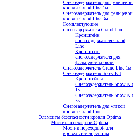
Снегозадержатель для фальцевой
кровли Grand Line 1м
Снегозадержатель для фальцевой
кровли Grand Line 3м
Комплектующие
снегозадержателя Grand Line
Кронштейн
снегозадержателя Grand
Line
Кронштейн
снегозадержателя для
фальцевой кровли
Снегозадержатель Grand Line 1м
Снегозадержатель Snow Kit
Кронштейны
Снегозадержатель Snow Kit
1м
Снегозадержатель Snow Kit
3м
Снегозадержатель для мягкой
кровли Grand Line
Элементы безопасности кровли Optima
Мостик переходной Optima
Мостик переходной для
кровельной черепицы