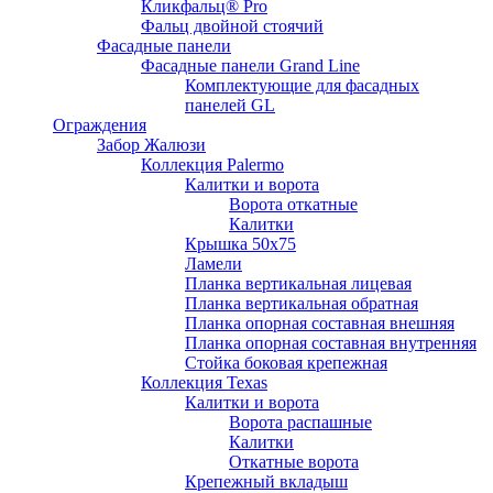
Кликфальц® Pro
Фальц двoйной стоячий
Фасадные панели
Фасадные панели Grand Line
Комплектующие для фасадных
панелей GL
Ограждения
Забор Жалюзи
Коллекция Palermo
Калитки и ворота
Ворота откатные
Калитки
Крышка 50х75
Ламели
Планка вертикальная лицевая
Планка вертикальная обратная
Планка опорная составная внешняя
Планка опорная составная внутренняя
Стойка боковая крепежная
Коллекция Texas
Калитки и ворота
Ворота распашные
Калитки
Откатные ворота
Крепежный вкладыш