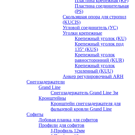
Пластина крепежная (KP)
Пластина соединительная
(PS)
Скользящая опора для стропил
(KUCIS)
Угловой соединитель (УС)
Уголки крепежныe
Крепежный уголок (KU)
Крепежный уголок под
135° (KUS)
Крепежный уголок
равносторонний (KUR)
Крепежный уголок
усиленный (KUU)
Анкер регулировочный ARH
Снегозадержатели
Grand Line
Снегозадержатель Grand Line 3м
Кронштейны
Кронштейн снегозадержателя для
фальцевой кровли Grand Line
Софиты
Лобовая планка для софитов
Профили для софитов
J-Профиль 12мм