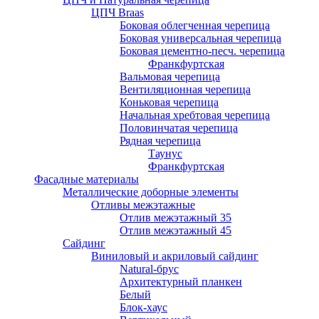
ЦПЧ Braas
Боковая облегченная черепица
Боковая универсальная черепица
Боковая цементно-песч. черепица
Франкфуртская
Вальмовая черепица
Вентиляционная черепица
Коньковая черепица
Начальная хребтовая черепица
Половинчатая черепица
Рядная черепица
Таунус
Франкфуртская
Фасадные материалы
Металлические доборные элементы
Отливы межэтажные
Отлив межэтажный 35
Отлив межэтажный 45
Сайдинг
Виниловый и акриловый сайдинг
Natural-брус
Архитектурный планкен
Белый
Блок-хаус