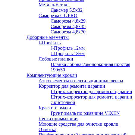
Металл-металл
Даксмер 5,5х32
Саморезы GL PRO
Сaморезы 4,8х29
Сaморезы 4,8х35
Сaморезы 4,8х70
Доборные элементы
J-Профиль
J-Профиль 12мм
J-Профиль 18мм
Лобовые планки
Планка лобовая/околооконная простая
190х50
Комплектующие кровли
Аэроэлементы и вентиляционные ленты
Корректор для ремонта царапин
Штрих-корректор для ремонта царапин
Штрих-корректор для ремонта царапин
с кисточкой
Краски и эмали
Грунт-эмаль по ржавчине VIXEN
Лента примыкания
Моющие средства для очистки кровли
Отмотка
Перфорированный крепеж оцинкованный