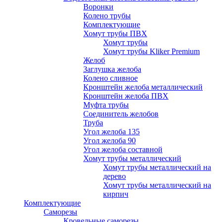
Воронки
Колено трубы
Комплектующие
Хомут трубы ПВХ
Хомут трубы
Хомут трубы Kliker Premium
Желоб
Заглушка желоба
Колено сливное
Кронштейн желоба металлический
Кронштейн желоба ПВХ
Муфта трубы
Соединитель желобов
Труба
Угол желоба 135
Угол желоба 90
Угол желоба составной
Хомут трубы металлический
Хомут трубы металлический на
дерево
Хомут трубы металлический на
кирпич
Комплектующие
Саморезы
Кровельные саморезы