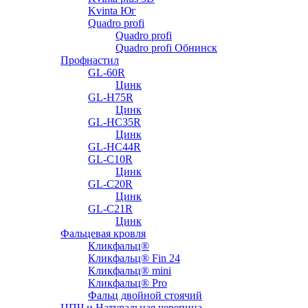
Kvinta Юг
Quadro profi
Quadro profi
Quadro profi Обнинск
Профнастил
GL-60R
Цинк
GL-H75R
Цинк
GL-HC35R
Цинк
GL-HC44R
GL-С10R
Цинк
GL-С20R
Цинк
GL-С21R
Цинк
Фальцевая кровля
Кликфальц®
Кликфальц® Fin 24
Кликфальц® mini
Кликфальц® Pro
Фальц двойной стоячий
ЦПЧ и Натуральная черепица