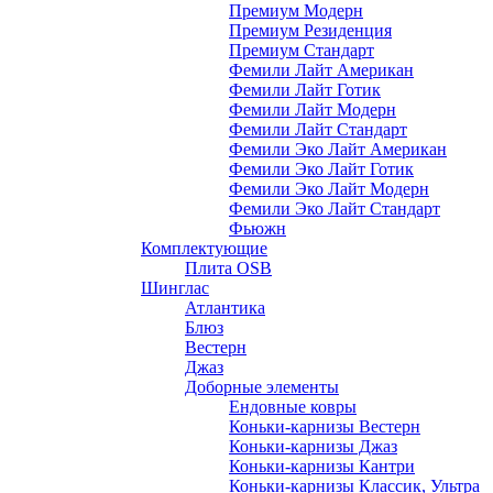
Премиум Модерн
Премиум Резиденция
Премиум Стандарт
Фемили Лайт Американ
Фемили Лайт Готик
Фемили Лайт Модерн
Фемили Лайт Стандарт
Фемили Эко Лайт Американ
Фемили Эко Лайт Готик
Фемили Эко Лайт Модерн
Фемили Эко Лайт Стандарт
Фьюжн
Комплектующие
Плита OSB
Шинглас
Атлантика
Блюз
Вестерн
Джаз
Доборные элементы
Ендовные ковры
Коньки-карнизы Вестерн
Коньки-карнизы Джаз
Коньки-карнизы Кантри
Коньки-карнизы Классик, Ультра