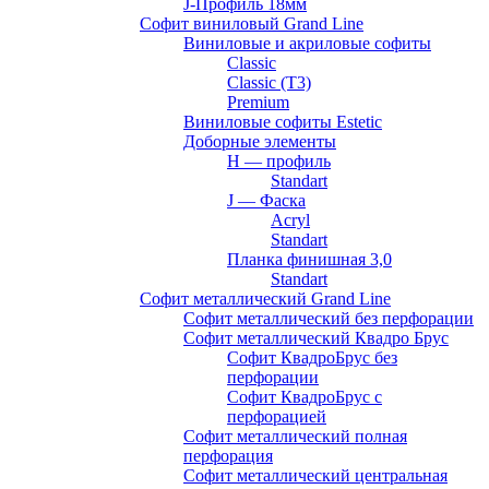
J-Профиль 18мм
Софит виниловый Grand Line
Виниловые и акриловые софиты
Classic
Classic (T3)
Premium
Виниловые софиты Estetic
Доборные элементы
H — профиль
Standart
J — Фаска
Acryl
Standart
Планка финишная 3,0
Standart
Софит металлический Grand Line
Софит металлический без перфорации
Софит металлический Квадро Брус
Софит КвадроБрус без
перфорации
Софит КвадроБрус с
перфорацией
Софит металлический полная
перфорация
Софит металлический центральная