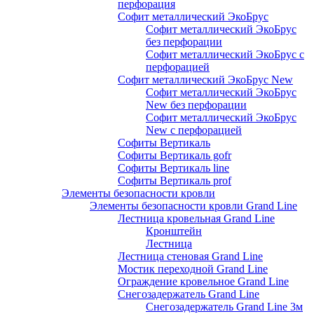
перфорация
Софит металлический ЭкоБрус
Софит металлический ЭкоБрус
без перфорации
Софит металлический ЭкоБрус с
перфорацией
Софит металлический ЭкоБрус New
Софит металлический ЭкоБрус
New без перфорации
Софит металлический ЭкоБрус
New с перфорацией
Софиты Вертикаль
Софиты Вертикаль gofr
Софиты Вертикаль line
Софиты Вертикаль prof
Элементы безопасности кровли
Элементы безопасности кровли Grand Line
Лестница кровельная Grand Line
Кронштейн
Лестница
Лестница стеновая Grand Line
Мостик переходной Grand Line
Ограждение кровельное Grand Line
Снегозадержатель Grand Line
Снегозадержатель Grand Line 3м