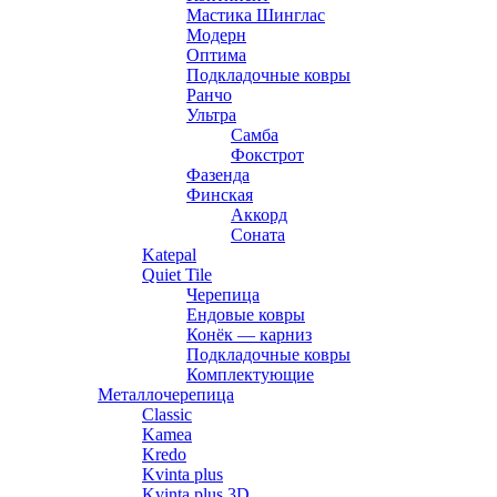
Мастика Шинглас
Модерн
Оптима
Подкладочные ковры
Ранчо
Ультра
Самба
Фокстрот
Фазенда
Финская
Аккорд
Соната
Katepal
Quiet Tile
Черепица
Ендовые ковры
Конёк — карниз
Подкладочные ковры
Комплектующие
Металлочерепица
Classic
Kamea
Kredo
Kvinta plus
Kvinta plus 3D