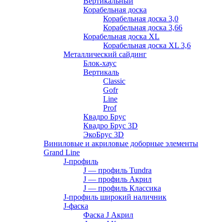
Вертикальный
Корабельная доска
Корабельная доска 3,0
Корабельная доска 3,66
Корабельная доска XL
Корабельная доска XL 3,6
Металлический сайдинг
Блок-хаус
Вертикаль
Classic
Gofr
Line
Prof
Квадро Брус
Квадро Брус 3D
ЭкоБрус 3D
Виниловые и акриловые доборные элементы
Grand Line
J-профиль
J — профиль Tundra
J — профиль Акрил
J — профиль Классика
J-профиль широкий наличник
J-фаска
Фаска J Акрил