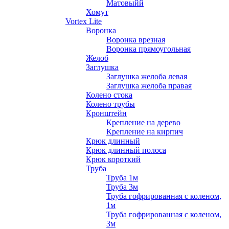
Матовыйй
Хомут
Vortex Lite
Воронка
Воронка врезная
Воронка прямоугольная
Желоб
Заглушка
Заглушка желоба левая
Заглушка желоба правая
Колено стока
Колено трубы
Кронштейн
Крепление на дерево
Крепление на кирпич
Крюк длинный
Крюк длинный полоса
Крюк короткий
Труба
Труба 1м
Труба 3м
Труба гофрированная с коленом,
1м
Труба гофрированная с коленом,
3м