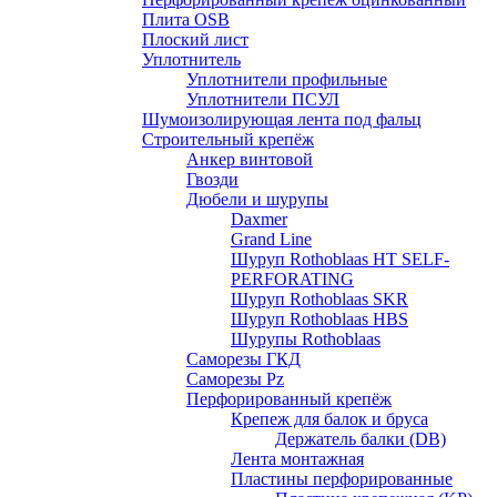
Плита OSB
Плоский лист
Уплотнитель
Уплотнители профильные
Уплотнители ПСУЛ
Шумоизолирующая лента под фальц
Строительный крепёж
Анкер винтовой
Гвозди
Дюбели и шурупы
Daxmer
Grand Line
Шуруп Rothoblaas HT SELF-
PERFORATING
Шуруп Rothoblaas SKR
Шуруп Rothoblaas НВS
Шурупы Rothoblaas
Саморeзы ГКД
Саморезы Pz
Перфорированный крепёж
Крепеж для балок и бруса
Держатель балки (DB)
Лента монтажнaя
Пластины перфорированные