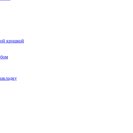
вой крошкой
ибом
накладку