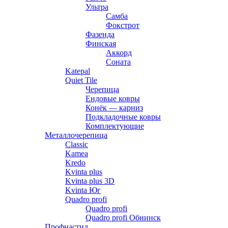
Ультра
Самба
Фокстрот
Фазенда
Финская
Аккорд
Соната
Katepal
Quiet Tile
Черепица
Ендовые ковры
Конёк — карниз
Подкладочные ковры
Комплектующие
Металлочерепица
Classic
Kamea
Kredo
Kvinta plus
Kvinta plus 3D
Kvinta Юг
Quadro profi
Quadro profi
Quadro profi Обнинск
Профнастил