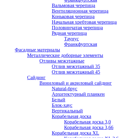
Вальмовая черепица
Вентиляционная черепица
Коньковая черепица
Начальная хребтовая черепица
Половинчатая черепица
Рядная черепица
Таунус
Франкфуртская
Фасадные материалы
Металлические доборные элементы
Отливы межэтажные
Отлив межэтажный 35
Отлив межэтажный 45
Сайдинг
Виниловый и акриловый сайдинг
Natural-брус
Архитектурный планкен
Белый
Блок-хаус
Вертикальный
Корабельная доска
Корабельная доска 3,0
Корабельная доска 3,66
Корабельная доска XL