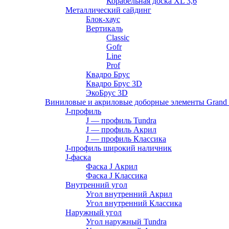
Корабельная доска XL 3,6
Металлический сайдинг
Блок-хаус
Вертикаль
Classic
Gofr
Line
Prof
Квадро Брус
Квадро Брус 3D
ЭкоБрус 3D
Виниловые и акриловые доборные элементы Grand 
J-профиль
J — профиль Tundra
J — профиль Акрил
J — профиль Классика
J-профиль широкий наличник
J-фаска
Фаска J Акрил
Фаска J Классика
Внутренний угол
Угол внутренний Акрил
Угол внутренний Классика
Наружный угол
Угол наружный Tundra