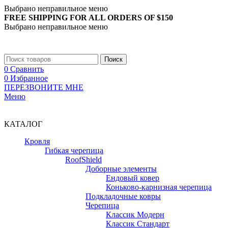
Выбрано неправильное меню
FREE SHIPPING FOR ALL ORDERS OF $150
Выбрано неправильное меню
+7 (988) 890-30-00
Поиск
0
Сравнить
0
Избранное
ПЕРЕЗВОНИТЕ МНЕ
Меню
+7 (988) 890-30-00
КАТАЛОГ
Кровля
Гибкая черепица
RoofShield
Доборные элементы
Ендовый ковер
Коньково-карнизная черепица
Подкладочные ковры
Черепица
Классик Модерн
Классик Стандарт