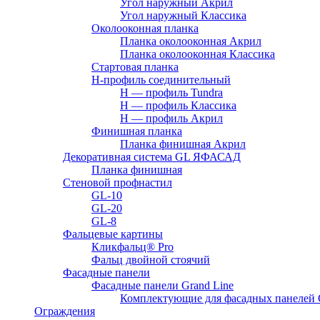
Угол наружный Акрил
Угол наружный Классика
Околооконная планка
Планка околооконная Акрил
Планка околооконная Классика
Стартовая планка
H-профиль соединительный
Н — профиль Tundra
H — профиль Классика
Н — профиль Акрил
Финишная планка
Планка финишная Акрил
Декоративная система GL ЯФАСАД
Планка финишная
Стеновой профнастил
GL-10
GL-20
GL-8
Фальцевые картины
Кликфальц® Pro
Фальц двoйной стоячий
Фасадные панели
Фасадные панели Grand Line
Комплектующие для фасадных панелей
Ограждения