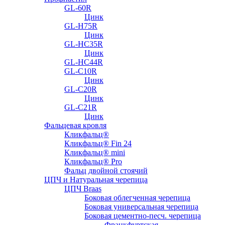
GL-60R
Цинк
GL-H75R
Цинк
GL-HC35R
Цинк
GL-HC44R
GL-С10R
Цинк
GL-С20R
Цинк
GL-С21R
Цинк
Фальцевая кровля
Кликфальц®
Кликфальц® Fin 24
Кликфальц® mini
Кликфальц® Pro
Фальц двойной стоячий
ЦПЧ и Натуральная черепица
ЦПЧ Braas
Боковая облегченная черепица
Боковая универсальная черепица
Боковая цементно-песч. черепица
Франкфуртская