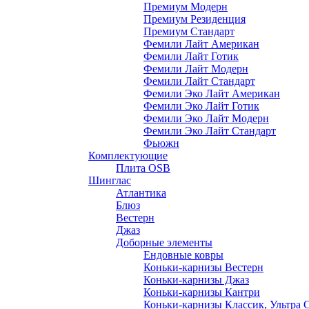
Премиум Модерн
Премиум Резиденция
Премиум Стандарт
Фемили Лайт Американ
Фемили Лайт Готик
Фемили Лайт Модерн
Фемили Лайт Стандарт
Фемили Эко Лайт Американ
Фемили Эко Лайт Готик
Фемили Эко Лайт Модерн
Фемили Эко Лайт Стандарт
Фьюжн
Комплектующие
Плита OSB
Шинглас
Атлантика
Блюз
Вестерн
Джаз
Доборные элементы
Ендовные ковры
Коньки-карнизы Вестерн
Коньки-карнизы Джаз
Коньки-карнизы Кантри
Коньки-карнизы Классик, Ультра 