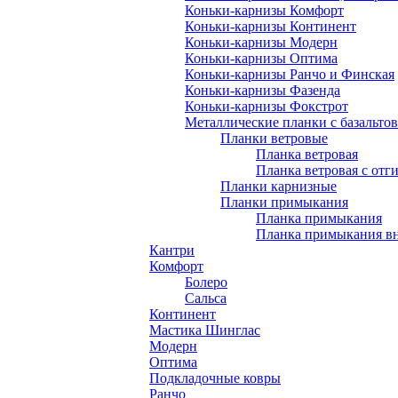
Коньки-карнизы Комфорт
Коньки-карнизы Континент
Коньки-карнизы Модерн
Коньки-карнизы Оптима
Коньки-карнизы Ранчо и Финская
Коньки-карнизы Фазенда
Коньки-карнизы Фокстрот
Металлические планки с базальто
Планки ветровые
Планка ветровая
Планка ветровая с отг
Планки карнизные
Планки примыкания
Планка примыкания
Планка примыкания в
Кантри
Комфорт
Болеро
Сальса
Континент
Мастика Шинглас
Модерн
Оптима
Подкладочные ковры
Ранчо