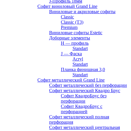
J-Профиль 18мм
Софит виниловый Grand Line
Виниловые и акриловые софиты
Classic
Classic (T3)
Premium
Виниловые софиты Estetic
Доборные элементы
H — профиль
Standart
J — Фаска
Acryl
Standart
Планка финишная 3,0
Standart
Софит металлический Grand Line
Софит металлический без перфорации
Софит металлический Квадро Брус
Софит КвадроБрус без
перфорации
Софит КвадроБрус с
перфорацией
Софит металлический полная
перфорация
Софит металлический центральная