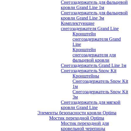
Снегозадержатель для фальцевой
кровли Grand Line 1м
Снегозадержатель для фальцевой
кровли Grand Line 3м
Комплектующие
снегозадержателя Grand Line
Кронштейн
снегозадержателя Grand
Line
Кронштейн
снегозадержателя для
фальцевой кровли
Снегозадержатель Grand Line 1м
Снегозадержатель Snow Kit
Кронштейны
Снегозадержатель Snow Kit
1м
Снегозадержатель Snow Kit
3м
Снегозадержатель для мягкой
кровли Grand Line
Элементы безопасности кровли Optima
Мостик переходной Optima
Мостик переходной для
кровельной черепицы