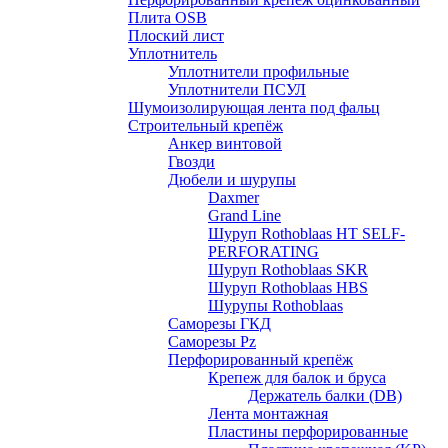
Плита OSB
Плоский лист
Уплотнитель
Уплотнители профильные
Уплотнители ПСУЛ
Шумоизолирующая лента под фальц
Строительный крепёж
Анкер винтовой
Гвозди
Дюбели и шурупы
Daxmer
Grand Line
Шуруп Rothoblaas HT SELF-
PERFORATING
Шуруп Rothoblaas SKR
Шуруп Rothoblaas НВS
Шурупы Rothoblaas
Саморeзы ГКД
Саморезы Pz
Перфорированный крепёж
Крепеж для балок и бруса
Держатель балки (DB)
Лента монтажнaя
Пластины перфорированные