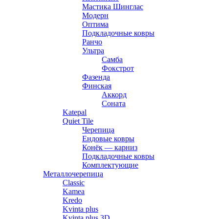
Мастика Шинглас
Модерн
Оптима
Подкладочные ковры
Ранчо
Ультра
Самба
Фокстрот
Фазенда
Финская
Аккорд
Соната
Katepal
Quiet Tile
Черепица
Ендовые ковры
Конёк — карниз
Подкладочные ковры
Комплектующие
Металлочерепица
Classic
Kamea
Kredo
Kvinta plus
Kvinta plus 3D