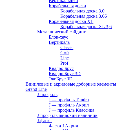
Вертикальный
Корабельная доска
Корабельная доска 3,0
Корабельная доска 3,66
Корабельная доска XL
Корабельная доска XL 3,6
Металлический сайдинг
Блок-хаус
Вертикаль
Classic
Gofr
Line
Prof
Квадро Брус
Квадро Брус 3D
ЭкоБрус 3D
Виниловые и акриловые доборные элементы
Grand Line
J-профиль
J — профиль Tundra
J — профиль Акрил
J — профиль Классика
J-профиль широкий наличник
J-фаска
Фаска J Акрил