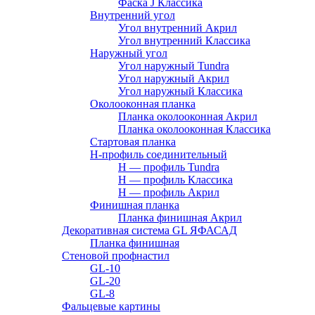
Фаска J Классика
Внутренний угол
Угол внутренний Акрил
Угол внутренний Классика
Наружный угол
Угол наружный Tundra
Угол наружный Акрил
Угол наружный Классика
Околооконная планка
Планка околооконная Акрил
Планка околооконная Классика
Стартовая планка
H-профиль соединительный
Н — профиль Tundra
H — профиль Классика
Н — профиль Акрил
Финишная планка
Планка финишная Акрил
Декоративная система GL ЯФАСАД
Планка финишная
Стеновой профнастил
GL-10
GL-20
GL-8
Фальцевые картины