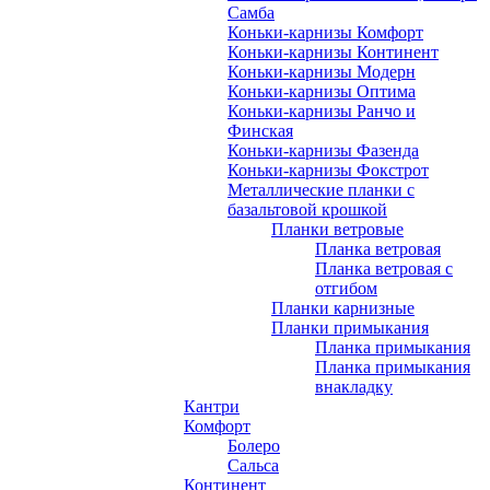
Самба
Коньки-карнизы Комфорт
Коньки-карнизы Континент
Коньки-карнизы Модерн
Коньки-карнизы Оптима
Коньки-карнизы Ранчо и
Финская
Коньки-карнизы Фазенда
Коньки-карнизы Фокстрот
Металлические планки с
базальтовой крошкой
Планки ветровые
Планка ветровая
Планка ветровая с
отгибом
Планки карнизные
Планки примыкания
Планка примыкания
Планка примыкания
внакладку
Кантри
Комфорт
Болеро
Сальса
Континент