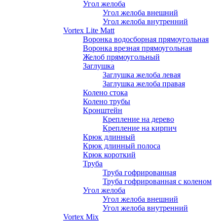
Угол желоба
Угол желоба внешний
Угол желоба внутренний
Vortex Lite Matt
Воронка водосборная прямоугольная
Воронка врезная прямоугольная
Желоб прямоугольный
Заглушка
Заглушка желоба левая
Заглушка желоба правая
Колено стока
Колено трубы
Кронштейн
Крепление на дерево
Крепление на кирпич
Крюк длинный
Крюк длинный полоса
Крюк короткий
Труба
Труба гофрированная
Труба гофрированная с коленом
Угол желоба
Угол желоба внешний
Угол желоба внутренний
Vortex Mix