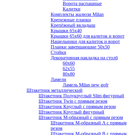
Ворота распашные
Калитки
Комплекты жалюзи Milan
Крепежные планки
Крепёжный вкладыш
Крышки 65х40
Крышки 65х60 для калиток и ворот
Нащельники для калиток и ворот
Планки завершающие 50х50
Стойки
Декоративная накладка на столб
60х60
62х55
80х80
Ламели
Ламель Milan new gofr
Штакетник металлический
Штакетник Полукруглый Slim фигурный
Штакетник Twin с прямым резом
Штакетник Круглый с прямым резом
Штакетник Круглый фигурный
Штакетник М-образный с прямым резом
Штакетник М-образный A с прямым
резом
Штакетник М-образный B с прямым