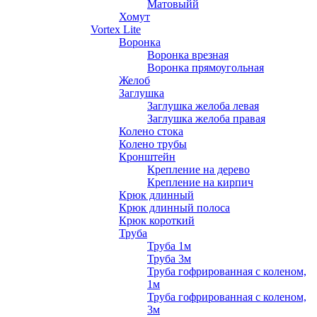
Матовыйй
Хомут
Vortex Lite
Воронка
Воронка врезная
Воронка прямоугольная
Желоб
Заглушка
Заглушка желоба левая
Заглушка желоба правая
Колено стока
Колено трубы
Кронштейн
Крепление на дерево
Крепление на кирпич
Крюк длинный
Крюк длинный полоса
Крюк короткий
Труба
Труба 1м
Труба 3м
Труба гофрированная с коленом,
1м
Труба гофрированная с коленом,
3м