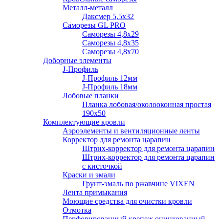
Металл-металл
Даксмер 5,5х32
Саморезы GL PRO
Сaморезы 4,8х29
Сaморезы 4,8х35
Сaморезы 4,8х70
Доборные элементы
J-Профиль
J-Профиль 12мм
J-Профиль 18мм
Лобовые планки
Планка лобовая/околооконная простая
190х50
Комплектующие кровли
Аэроэлементы и вентиляционные ленты
Корректор для ремонта царапин
Штрих-корректор для ремонта царапин
Штрих-корректор для ремонта царапин
с кисточкой
Краски и эмали
Грунт-эмаль по ржавчине VIXEN
Лента примыкания
Моющие средства для очистки кровли
Отмотка
Перфорированный крепеж оцинкованный