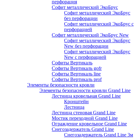
перфорация
Софит металлический ЭкоБрус
Софит металлический ЭкоБрус
без перфорации
Софит металлический ЭкоБрус с
перфорацией
Софит металлический ЭкоБрус New
Софит металлический ЭкоБрус
New без перфорации
Софит металлический ЭкоБрус
New с перфорацией
Софиты Вертикаль
Софиты Вертикаль gofr
Софиты Вертикаль line
Софиты Вертикаль prof
Элементы безопасности кровли
Элементы безопасности кровли Grand Line
Лестница кровельная Grand Line
Кронштейн
Лестница
Лестница стеновая Grand Line
Мостик переходной Grand Line
Ограждение кровельное Grand Line
Снегозадержатель Grand Line
Снегозадержатель Grand Line 3м