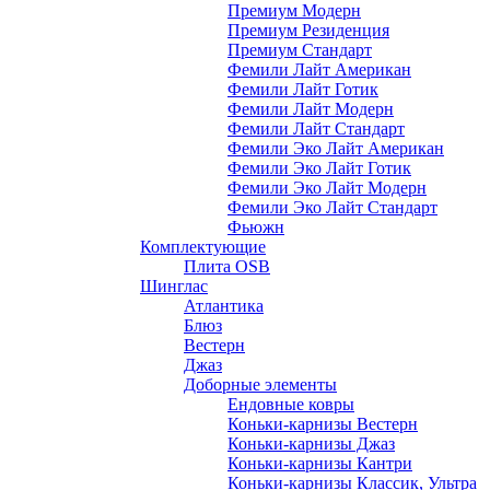
Премиум Модерн
Премиум Резиденция
Премиум Стандарт
Фемили Лайт Американ
Фемили Лайт Готик
Фемили Лайт Модерн
Фемили Лайт Стандарт
Фемили Эко Лайт Американ
Фемили Эко Лайт Готик
Фемили Эко Лайт Модерн
Фемили Эко Лайт Стандарт
Фьюжн
Комплектующие
Плита OSB
Шинглас
Атлантика
Блюз
Вестерн
Джаз
Доборные элементы
Ендовные ковры
Коньки-карнизы Вестерн
Коньки-карнизы Джаз
Коньки-карнизы Кантри
Коньки-карнизы Классик, Ультра