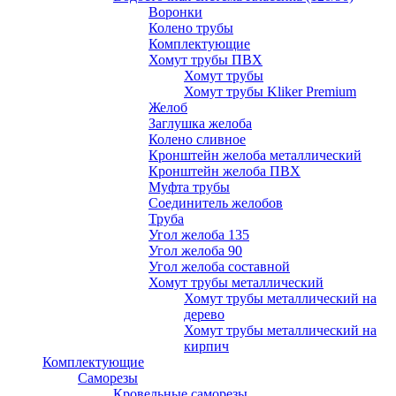
Воронки
Колено трубы
Комплектующие
Хомут трубы ПВХ
Хомут трубы
Хомут трубы Kliker Premium
Желоб
Заглушка желоба
Колено сливное
Кронштейн желоба металлический
Кронштейн желоба ПВХ
Муфта трубы
Соединитель желобов
Труба
Угол желоба 135
Угол желоба 90
Угол желоба составной
Хомут трубы металлический
Хомут трубы металлический на
дерево
Хомут трубы металлический на
кирпич
Комплектующие
Саморезы
Кровельные саморезы