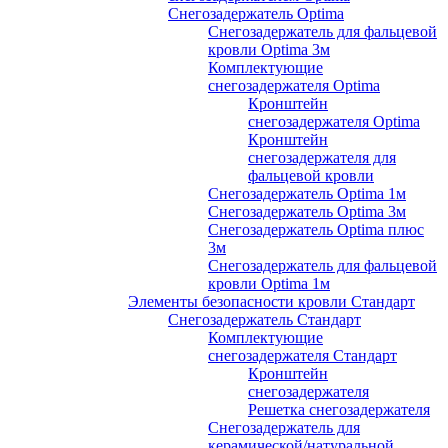
Снегозадержатель Optima
Снегозадержатель для фальцевой
кровли Optima 3м
Комплектующие
снегозадержателя Optima
Кронштейн
снегозадержателя Optima
Кронштейн
снегозадержателя для
фальцевой кровли
Снегозадержатель Optima 1м
Снегозадержатель Optima 3м
Снегозадержатель Optima плюс
3м
Снегозадержатель для фальцевой
кровли Optima 1м
Элементы безопасности кровли Стандарт
Снегозадержатель Стандарт
Комплектующие
снегозадержателя Стандарт
Кронштейн
снегозадержателя
Решетка снегозадержателя
Снегозадержатель для
керамической/натуральной