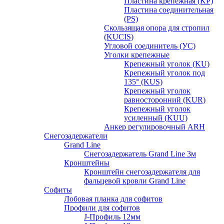
Пластина крепежная (KP)
Пластина соединительная
(PS)
Скользящая опора для стропил
(KUCIS)
Угловой соединитель (УС)
Уголки крепежныe
Крепежный уголок (KU)
Крепежный уголок под
135° (KUS)
Крепежный уголок
равносторонний (KUR)
Крепежный уголок
усиленный (KUU)
Анкер регулировочный ARH
Снегозадержатели
Grand Line
Снегозадержатель Grand Line 3м
Кронштейны
Кронштейн снегозадержателя для
фальцевой кровли Grand Line
Софиты
Лобовая планка для софитов
Профили для софитов
J-Профиль 12мм