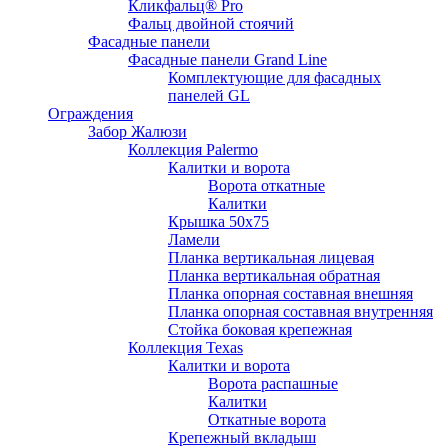
Кликфальц® Pro
Фальц двoйной стоячий
Фасадные панели
Фасадные панели Grand Line
Комплектующие для фасадных
панелей GL
Ограждения
Забор Жалюзи
Коллекция Palermo
Калитки и ворота
Ворота откатные
Калитки
Крышка 50х75
Ламели
Планка вертикальная лицевая
Планка вертикальная обратная
Планка опорная составная внешняя
Планка опорная составная внутренняя
Стойка боковая крепежная
Коллекция Texas
Калитки и ворота
Ворота распашные
Калитки
Откатные ворота
Крепежный вкладыш