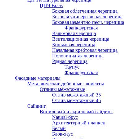
ЦПЧ Braas
Боковая облегченная черепица
Боковая универсальная черепица
Боковая цементно-песч. черепица
Франкфуртская
Вальмовая черепица
Вентиляционная черепица
Коньковая черепица
Начальная хребтовая черепица
Половинчатая черепица
Рядная черепица
Таунус
Франкфуртская
Фасадные материалы
Металлические доборные элементы
Отливы межэтажные
Отлив межэтажный 35
Отлив межэтажный 45
Сайдинг
Виниловый и акриловый сайдинг
Natural-брус
Архитектурный планкен
Белый
Блок-хаус