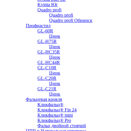
Kvinta Юг
Quadro profi
Quadro profi
Quadro profi Обнинск
Профнастил
GL-60R
Цинк
GL-H75R
Цинк
GL-HC35R
Цинк
GL-HC44R
GL-С10R
Цинк
GL-С20R
Цинк
GL-С21R
Цинк
Фальцевая кровля
Кликфальц®
Кликфальц® Fin 24
Кликфальц® mini
Кликфальц® Pro
Фальц двойной стоячий
ЦПЧ и Натуральная черепица