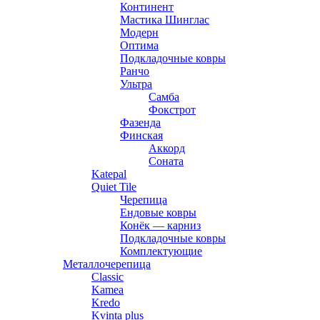
Континент
Мастика Шинглас
Модерн
Оптима
Подкладочные ковры
Ранчо
Ультра
Самба
Фокстрот
Фазенда
Финская
Аккорд
Соната
Katepal
Quiet Tile
Черепица
Ендовые ковры
Конёк — карниз
Подкладочные ковры
Комплектующие
Металлочерепица
Classic
Kamea
Kredo
Kvinta plus