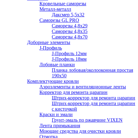
Кровельные саморезы
Металл-металл
Даксмер 5,5х32
Саморезы GL PRO
Сaморезы 4,8х29
Сaморезы 4,8х35
Сaморезы 4,8х70
Доборные элементы
J-Профиль
J-Профиль 12мм
J-Профиль 18мм
Лобовые планки
Планка лобовая/околооконная простая
190х50
Комплектующие кровли
Аэроэлементы и вентиляционные ленты
Корректор для ремонта царапин
Штрих-корректор для ремонта царапин
Штрих-корректор для ремонта царапин
с кисточкой
Краски и эмали
Грунт-эмаль по ржавчине VIXEN
Лента примыкания
Моющие средства для очистки кровли
Отмотка