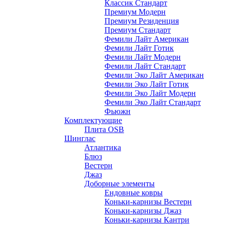
Классик Стандарт
Премиум Модерн
Премиум Резиденция
Премиум Стандарт
Фемили Лайт Американ
Фемили Лайт Готик
Фемили Лайт Модерн
Фемили Лайт Стандарт
Фемили Эко Лайт Американ
Фемили Эко Лайт Готик
Фемили Эко Лайт Модерн
Фемили Эко Лайт Стандарт
Фьюжн
Комплектующие
Плита OSB
Шинглас
Атлантика
Блюз
Вестерн
Джаз
Доборные элементы
Ендовные ковры
Коньки-карнизы Вестерн
Коньки-карнизы Джаз
Коньки-карнизы Кантри