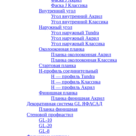
Фаска J Классика
Внутренний угол
Угол внутренний Акрил
Угол внутренний Классика
Наружный угол
Угол наружный Tundra
Угол наружный Акрил
Угол наружный Классика
Околооконная планка
Планка околооконная Акрил
Планка околооконная Классика
Стартовая планка
H-профиль соединительный
Н — профиль Tundra
H — профиль Классика
Н — профиль Акрил
Финишная планка
Планка финишная Акрил
Декоративная система GL ЯФАСАД
Планка финишная
Стеновой профнастил
GL-10
GL-20
GL-8