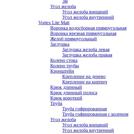
3м
Угол желоба
Угол желоба внешний
Угол желоба внутренний
Vortex Lite Matt
Воронка водосборная прямоугольная
Воронка врезная прямоугольная
Желоб прямоугольный
Заглушка
Заглушка желоба левая
Заглушка желоба правая
Колено стока
Колено трубы
Кронштейн
Крепление на дерево
Крепление на кирпич
Крюк длинный
Крюк длинный полоса
Крюк короткий
Труба
Труба гофрированная
Труба гофрированная с коленом
Угол желоба
Угол желоба внешний
Угол желоба внутренний