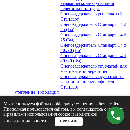
керамической/натуральной
черепицы Стандарт
Снегозадержатель решетчатый
Стандарт
Снегозадержатель Стандарт Т4 d
25 (1м)
Снегозадержатель Стандарт Т4 d
25 (3м)
Снегозадержатель Стандарт Т4 d
40х20 (1м)
Снегозадержатель Стандарт Т4 d
40х20 (3м)
Снегозадержатель трубчатый для
композитной черепицы
Снегозадержатель трубчатый на
сендвич-панель/профнастил
Стандарт
Утепление и изоляция
Гидро-ветрозащита и пароизоляция
Grand Line
Мы используем файлы cookie для улучшения работы сайта.
Утеплитель для кровли
Продолжая пользоваться сайтом, вы соглашаетесь с нашими
Для мансарды
Правилами использования cookie
и
Политикой
Для чердачных перекрытий
конфиденциальности
.
ПРИНЯТЬ
Вентиляция
Кровельная вентиляция