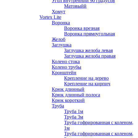
Угол внутренний 90 градусов
Матовыйй
Хомут
Vortex Lite
Воронка
Воронка врезная
Воронка прямоугольная
Желоб
Заглушка
Заглушка желоба левая
Заглушка желоба правая
Колено стока
Колено трубы
Кронштейн
Крепление на дерево
Крепление на кирпич
Крюк длинный
Крюк длинный полоса
Крюк короткий
Труба
Труба 1м
Труба 3м
Труба гофрированная с коленом,
1м
Труба гофрированная с коленом,