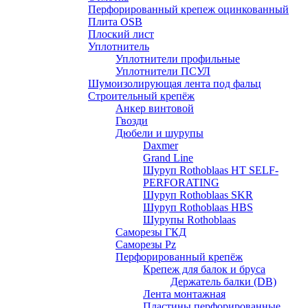
Перфорированный крепеж оцинкованный
Плита OSB
Плоский лист
Уплотнитель
Уплотнители профильные
Уплотнители ПСУЛ
Шумоизолирующая лента под фальц
Строительный крепёж
Анкер винтовой
Гвозди
Дюбели и шурупы
Daxmer
Grand Line
Шуруп Rothoblaas HT SELF-
PERFORATING
Шуруп Rothoblaas SKR
Шуруп Rothoblaas НВS
Шурупы Rothoblaas
Саморeзы ГКД
Саморезы Pz
Перфорированный крепёж
Крепеж для балок и бруса
Держатель балки (DB)
Лента монтажнaя
Пластины перфорированные