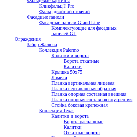
Фальцевые картины
Кликфальц® Pro
Фальц двoйной стоячий
Фасадные панели
Фасадные панели Grand Line
Комплектующие для фасадных
панелей GL
Ограждения
Забор Жалюзи
Коллекция Palermo
Калитки и ворота
Ворота откатные
Калитки
Крышка 50х75
Ламели
Планка вертикальная лицевая
Планка вертикальная обратная
Планка опорная составная внешняя
Планка опорная составная внутренняя
Стойка боковая крепежная
Коллекция Texas
Калитки и ворота
Ворота распашные
Калитки
Откатные ворота