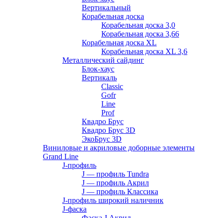
Вертикальный
Корабельная доска
Корабельная доска 3,0
Корабельная доска 3,66
Корабельная доска XL
Корабельная доска XL 3,6
Металлический сайдинг
Блок-хаус
Вертикаль
Classic
Gofr
Line
Prof
Квадро Брус
Квадро Брус 3D
ЭкоБрус 3D
Виниловые и акриловые доборные элементы
Grand Line
J-профиль
J — профиль Tundra
J — профиль Акрил
J — профиль Классика
J-профиль широкий наличник
J-фаска
Фаска J Акрил