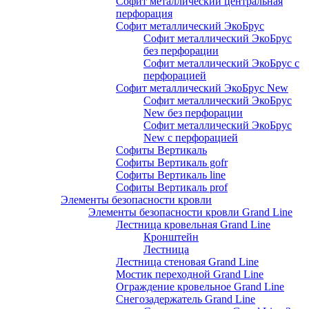
Софит металлический центральная
перфорация
Софит металлический ЭкоБрус
Софит металлический ЭкоБрус
без перфорации
Софит металлический ЭкоБрус с
перфорацией
Софит металлический ЭкоБрус New
Софит металлический ЭкоБрус
New без перфорации
Софит металлический ЭкоБрус
New с перфорацией
Софиты Вертикаль
Софиты Вертикаль gofr
Софиты Вертикаль line
Софиты Вертикаль prof
Элементы безопасности кровли
Элементы безопасности кровли Grand Line
Лестница кровельная Grand Line
Кронштейн
Лестница
Лестница стеновая Grand Line
Мостик переходной Grand Line
Ограждение кровельное Grand Line
Снегозадержатель Grand Line