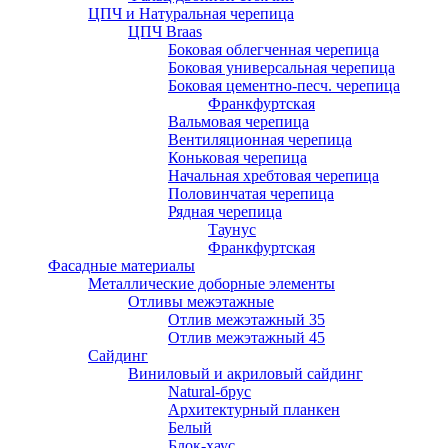
ЦПЧ и Натуральная черепица
ЦПЧ Braas
Боковая облегченная черепица
Боковая универсальная черепица
Боковая цементно-песч. черепица
Франкфуртская
Вальмовая черепица
Вентиляционная черепица
Коньковая черепица
Начальная хребтовая черепица
Половинчатая черепица
Рядная черепица
Таунус
Франкфуртская
Фасадные материалы
Металлические доборные элементы
Отливы межэтажные
Отлив межэтажный 35
Отлив межэтажный 45
Сайдинг
Виниловый и акриловый сайдинг
Natural-брус
Архитектурный планкен
Белый
Блок-хаус