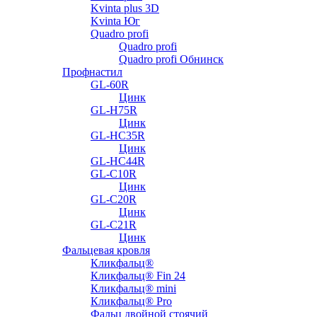
Kvinta plus 3D
Kvinta Юг
Quadro profi
Quadro profi
Quadro profi Обнинск
Профнастил
GL-60R
Цинк
GL-H75R
Цинк
GL-HC35R
Цинк
GL-HC44R
GL-С10R
Цинк
GL-С20R
Цинк
GL-С21R
Цинк
Фальцевая кровля
Кликфальц®
Кликфальц® Fin 24
Кликфальц® mini
Кликфальц® Pro
Фальц двойной стоячий