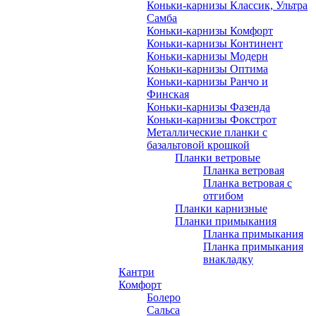
Коньки-карнизы Классик, Ультра
Самба
Коньки-карнизы Комфорт
Коньки-карнизы Континент
Коньки-карнизы Модерн
Коньки-карнизы Оптима
Коньки-карнизы Ранчо и
Финская
Коньки-карнизы Фазенда
Коньки-карнизы Фокстрот
Металлические планки с
базальтовой крошкой
Планки ветровые
Планка ветровая
Планка ветровая с
отгибом
Планки карнизные
Планки примыкания
Планка примыкания
Планка примыкания
внакладку
Кантри
Комфорт
Болеро
Сальса