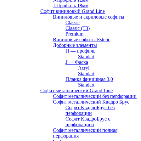
J-Профиль 18мм
Софит виниловый Grand Line
Виниловые и акриловые софиты
Classic
Classic (T3)
Premium
Виниловые софиты Estetic
Доборные элементы
H — профиль
Standart
J — Фаска
Acryl
Standart
Планка финишная 3,0
Standart
Софит металлический Grand Line
Софит металлический без перфорации
Софит металлический Квадро Брус
Софит КвадроБрус без
перфорации
Софит КвадроБрус с
перфорацией
Софит металлический полная
перфорация