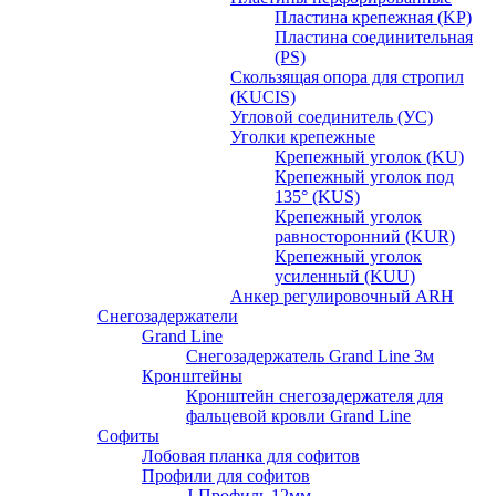
Пластина крепежная (KP)
Пластина соединительная
(PS)
Скользящая опора для стропил
(KUCIS)
Угловой соединитель (УС)
Уголки крепежныe
Крепежный уголок (KU)
Крепежный уголок под
135° (KUS)
Крепежный уголок
равносторонний (KUR)
Крепежный уголок
усиленный (KUU)
Анкер регулировочный ARH
Снегозадержатели
Grand Line
Снегозадержатель Grand Line 3м
Кронштейны
Кронштейн снегозадержателя для
фальцевой кровли Grand Line
Софиты
Лобовая планка для софитов
Профили для софитов
J-Профиль 12мм