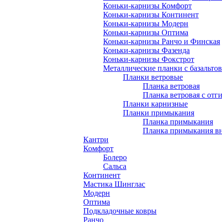
Коньки-карнизы Комфорт
Коньки-карнизы Континент
Коньки-карнизы Модерн
Коньки-карнизы Оптима
Коньки-карнизы Ранчо и Финская
Коньки-карнизы Фазенда
Коньки-карнизы Фокстрот
Металлические планки с базальто
Планки ветровые
Планка ветровая
Планка ветровая с отг
Планки карнизные
Планки примыкания
Планка примыкания
Планка примыкания в
Кантри
Комфорт
Болеро
Сальса
Континент
Мастика Шинглас
Модерн
Оптима
Подкладочные ковры
Ранчо