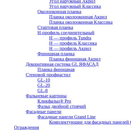
Угол наружный Акрил
Угол наружный Классика
Околооконная планка
Планка околооконная Акрил
Планка околооконная Классика
Стартовая планка
H-профиль соединительный
Н — профиль Tundra
H — профиль Классика
Н — профиль Акрил
Финишная планка
Планка финишная Акрил
Декоративная система GL ЯФАСАД
Планка финишная
Стеновой профнастил
GL-10
GL-20
GL-8
Фальцевые картины
Кликфальц® Pro
Фальц двoйной стоячий
Фасадные панели
Фасадные панели Grand Line
Комплектующие для фасадных панелей
Ограждения