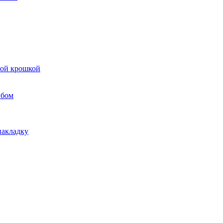
вой крошкой
ибом
накладку