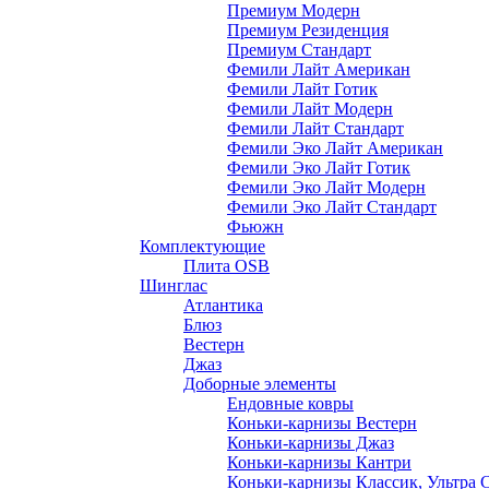
Премиум Модерн
Премиум Резиденция
Премиум Стандарт
Фемили Лайт Американ
Фемили Лайт Готик
Фемили Лайт Модерн
Фемили Лайт Стандарт
Фемили Эко Лайт Американ
Фемили Эко Лайт Готик
Фемили Эко Лайт Модерн
Фемили Эко Лайт Стандарт
Фьюжн
Комплектующие
Плита OSB
Шинглас
Атлантика
Блюз
Вестерн
Джаз
Доборные элементы
Ендовные ковры
Коньки-карнизы Вестерн
Коньки-карнизы Джаз
Коньки-карнизы Кантри
Коньки-карнизы Классик, Ультра 