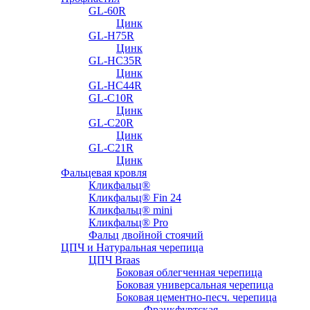
GL-60R
Цинк
GL-H75R
Цинк
GL-HC35R
Цинк
GL-HC44R
GL-С10R
Цинк
GL-С20R
Цинк
GL-С21R
Цинк
Фальцевая кровля
Кликфальц®
Кликфальц® Fin 24
Кликфальц® mini
Кликфальц® Pro
Фальц двойной стоячий
ЦПЧ и Натуральная черепица
ЦПЧ Braas
Боковая облегченная черепица
Боковая универсальная черепица
Боковая цементно-песч. черепица
Франкфуртская