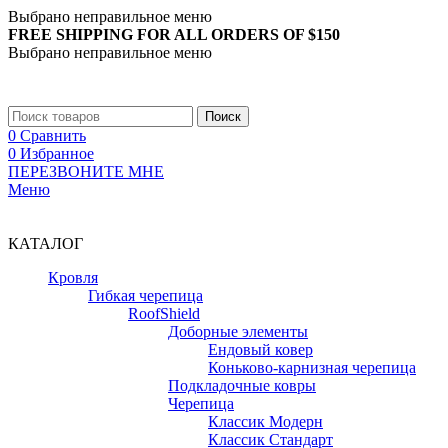
Выбрано неправильное меню
FREE SHIPPING FOR ALL ORDERS OF $150
Выбрано неправильное меню
+7 (988) 890-30-00
Поиск
0
Сравнить
0
Избранное
ПЕРЕЗВОНИТЕ МНЕ
Меню
+7 (988) 890-30-00
КАТАЛОГ
Кровля
Гибкая черепица
RoofShield
Доборные элементы
Ендовый ковер
Коньково-карнизная черепица
Подкладочные ковры
Черепица
Классик Модерн
Классик Стандарт