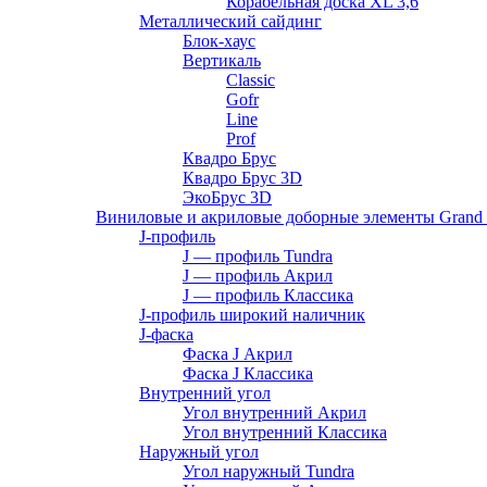
Корабельная доска XL 3,6
Металлический сайдинг
Блок-хаус
Вертикаль
Classic
Gofr
Line
Prof
Квадро Брус
Квадро Брус 3D
ЭкоБрус 3D
Виниловые и акриловые доборные элементы Grand 
J-профиль
J — профиль Tundra
J — профиль Акрил
J — профиль Классика
J-профиль широкий наличник
J-фаска
Фаска J Акрил
Фаска J Классика
Внутренний угол
Угол внутренний Акрил
Угол внутренний Классика
Наружный угол
Угол наружный Tundra