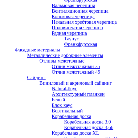
Вальмовая черепица
Вентиляционная черепица
Коньковая черепица
Начальная хребтовая черепица
Половинчатая черепица
Рядная черепица
Таунус
Франкфуртская
Фасадные материалы
Металлические доборные элементы
Отливы межэтажные
Отлив межэтажный 35
Отлив межэтажный 45
Сайдинг
Виниловый и акриловый сайдинг
Natural-брус
Архитектурный планкен
Белый
Блок-хаус
Вертикальный
Корабельная доска
Корабельная доска 3,0
Корабельная доска 3,66
Корабельная доска XL