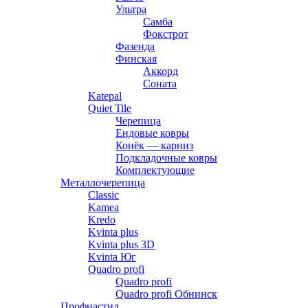
Ультра
Самба
Фокстрот
Фазенда
Финская
Аккорд
Соната
Katepal
Quiet Tile
Черепица
Ендовые ковры
Конёк — карниз
Подкладочные ковры
Комплектующие
Металлочерепица
Classic
Kamea
Kredo
Kvinta plus
Kvinta plus 3D
Kvinta Юг
Quadro profi
Quadro profi
Quadro profi Обнинск
Профнастил