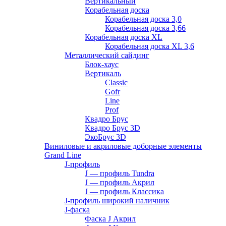
Вертикальный
Корабельная доска
Корабельная доска 3,0
Корабельная доска 3,66
Корабельная доска XL
Корабельная доска XL 3,6
Металлический сайдинг
Блок-хаус
Вертикаль
Classic
Gofr
Line
Prof
Квадро Брус
Квадро Брус 3D
ЭкоБрус 3D
Виниловые и акриловые доборные элементы
Grand Line
J-профиль
J — профиль Tundra
J — профиль Акрил
J — профиль Классика
J-профиль широкий наличник
J-фаска
Фаска J Акрил