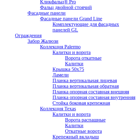
Кликфальц® Pro
Фальц двoйной стоячий
Фасадные панели
Фасадные панели Grand Line
Комплектующие для фасадных
панелей GL
Ограждения
Забор Жалюзи
Коллекция Palermo
Калитки и ворота
Ворота откатные
Калитки
Крышка 50х75
Ламели
Планка вертикальная лицевая
Планка вертикальная обратная
Планка опорная составная внешняя
Планка опорная составная внутренняя
Стойка боковая крепежная
Коллекция Texas
Калитки и ворота
Ворота распашные
Калитки
Откатные ворота
Крепежный вкладыш