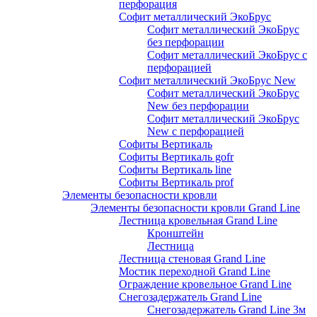
перфорация
Софит металлический ЭкоБрус
Софит металлический ЭкоБрус
без перфорации
Софит металлический ЭкоБрус с
перфорацией
Софит металлический ЭкоБрус New
Софит металлический ЭкоБрус
New без перфорации
Софит металлический ЭкоБрус
New с перфорацией
Софиты Вертикаль
Софиты Вертикаль gofr
Софиты Вертикаль line
Софиты Вертикаль prof
Элементы безопасности кровли
Элементы безопасности кровли Grand Line
Лестница кровельная Grand Line
Кронштейн
Лестница
Лестница стеновая Grand Line
Мостик переходной Grand Line
Ограждение кровельное Grand Line
Снегозадержатель Grand Line
Снегозадержатель Grand Line 3м