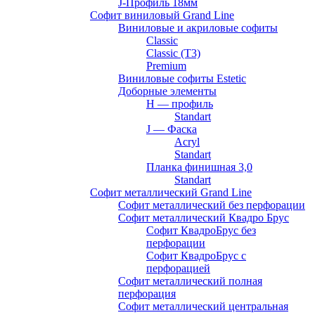
J-Профиль 18мм
Софит виниловый Grand Line
Виниловые и акриловые софиты
Classic
Classic (T3)
Premium
Виниловые софиты Estetic
Доборные элементы
H — профиль
Standart
J — Фаска
Acryl
Standart
Планка финишная 3,0
Standart
Софит металлический Grand Line
Софит металлический без перфорации
Софит металлический Квадро Брус
Софит КвадроБрус без
перфорации
Софит КвадроБрус с
перфорацией
Софит металлический полная
перфорация
Софит металлический центральная