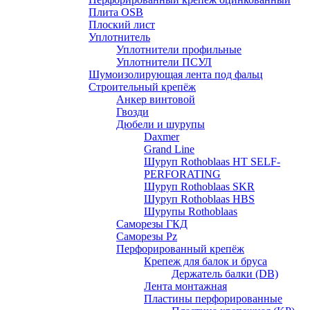
Плита OSB
Плоский лист
Уплотнитель
Уплотнители профильные
Уплотнители ПСУЛ
Шумоизолирующая лента под фальц
Строительный крепёж
Анкер винтовой
Гвозди
Дюбели и шурупы
Daxmer
Grand Line
Шуруп Rothoblaas HT SELF-
PERFORATING
Шуруп Rothoblaas SKR
Шуруп Rothoblaas НВS
Шурупы Rothoblaas
Саморeзы ГКД
Саморезы Pz
Перфорированный крепёж
Крепеж для балок и бруса
Держатель балки (DB)
Лента монтажнaя
Пластины перфорированные