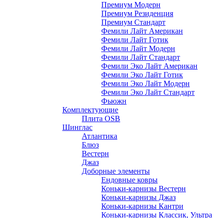
Премиум Модерн
Премиум Резиденция
Премиум Стандарт
Фемили Лайт Американ
Фемили Лайт Готик
Фемили Лайт Модерн
Фемили Лайт Стандарт
Фемили Эко Лайт Американ
Фемили Эко Лайт Готик
Фемили Эко Лайт Модерн
Фемили Эко Лайт Стандарт
Фьюжн
Комплектующие
Плита OSB
Шинглас
Атлантика
Блюз
Вестерн
Джаз
Доборные элементы
Ендовные ковры
Коньки-карнизы Вестерн
Коньки-карнизы Джаз
Коньки-карнизы Кантри
Коньки-карнизы Классик, Ультра