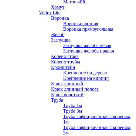
Матовыйй
Хомут
Vortex Lite
Воронка
Воронка врезная
Воронка прямоугольная
Желоб
Заглушка
Заглушка желоба левая
Заглушка желоба правая
Колено стока
Колено трубы
Кронштейн
Крепление на дерево
Крепление на кирпич
Крюк длинный
Крюк длинный полоса
Крюк короткий
Труба
Труба 1м
Труба 3м
Труба гофрированная с коленом,
1м
Труба гофрированная с коленом,
3м