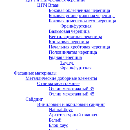
ЦПЧ Braas
Боковая облегченная черепица
Боковая универсальная черепица
Боковая цементно-песч. черепица
Франкфуртская
Вальмовая черепица
Вентиляционная черепица
Коньковая черепица
Начальная хребтовая черепица
Половинчатая черепица
Рядная черепица
Таунус
Франкфуртская
Фасадные материалы
Металлические доборные элементы
Отливы межэтажные
Отлив межэтажный 35
Отлив межэтажный 45
Сайдинг
Виниловый и акриловый сайдинг
Natural-брус
Архитектурный планкен
Белый
Блок-хаус