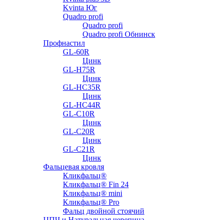
Kvinta Юг
Quadro profi
Quadro profi
Quadro profi Обнинск
Профнастил
GL-60R
Цинк
GL-H75R
Цинк
GL-HC35R
Цинк
GL-HC44R
GL-С10R
Цинк
GL-С20R
Цинк
GL-С21R
Цинк
Фальцевая кровля
Кликфальц®
Кликфальц® Fin 24
Кликфальц® mini
Кликфальц® Pro
Фальц двойной стоячий
ЦПЧ и Натуральная черепица