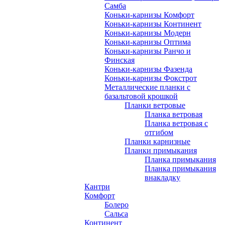
Самба
Коньки-карнизы Комфорт
Коньки-карнизы Континент
Коньки-карнизы Модерн
Коньки-карнизы Оптима
Коньки-карнизы Ранчо и
Финская
Коньки-карнизы Фазенда
Коньки-карнизы Фокстрот
Металлические планки с
базальтовой крошкой
Планки ветровые
Планка ветровая
Планка ветровая с
отгибом
Планки карнизные
Планки примыкания
Планка примыкания
Планка примыкания
внакладку
Кантри
Комфорт
Болеро
Сальса
Континент