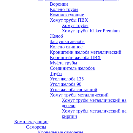
Воронки
Колено трубы
Комплектующие
Хомут трубы ПВХ
Хомут трубы
Хомут трубы Kliker Premium
Желоб
Заглушка желоба
Колено сливное
Кронштейн желоба металлический
Кронштейн желоба ПВХ
Муфта трубы
Соединитель желобов
Труба
Угол желоба 135
Угол желоба 90
Угол желоба составной
Хомут трубы металлический
Хомут трубы металлический на
дерево
Хомут трубы металлический на
кирпич
Комплектующие
Саморезы
Кровельные саморезы