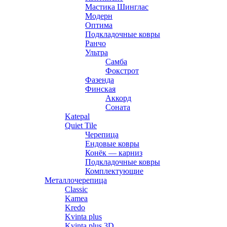
Мастика Шинглас
Модерн
Оптима
Подкладочные ковры
Ранчо
Ультра
Самба
Фокстрот
Фазенда
Финская
Аккорд
Соната
Katepal
Quiet Tile
Черепица
Ендовые ковры
Конёк — карниз
Подкладочные ковры
Комплектующие
Металлочерепица
Classic
Kamea
Kredo
Kvinta plus
Kvinta plus 3D