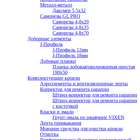
Металл-металл
Даксмер 5,5х32
Саморезы GL PRO
Сaморезы 4,8х29
Сaморезы 4,8х35
Сaморезы 4,8х70
Доборные элементы
J-Профиль
J-Профиль 12мм
J-Профиль 18мм
Лобовые планки
Планка лобовая/околооконная простая
190х50
Комплектующие кровли
Аэроэлементы и вентиляционные ленты
Корректор для ремонта царапин
Штрих-корректор для ремонта царапин
Штрих-корректор для ремонта царапин
с кисточкой
Краски и эмали
Грунт-эмаль по ржавчине VIXEN
Лента примыкания
Моющие средства для очистки кровли
Отмотка
Перфорированный крепеж оцинкованный