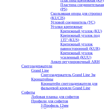
Пластина крепежная (KP)
Пластина соединительная
(PS)
Скользящая опора для стропил
(KUCIS)
Угловой соединитель (УС)
Уголки крепежныe
Крепежный уголок (KU)
Крепежный уголок под
135° (KUS)
Крепежный уголок
равносторонний (KUR)
Крепежный уголок
усиленный (KUU)
Анкер регулировочный ARH
Снегозадержатели
Grand Line
Снегозадержатель Grand Line 3м
Кронштейны
Кронштейн снегозадержателя для
фальцевой кровли Grand Line
Софиты
Лобовая планка для софитов
Профили для софитов
J-Профиль 12мм