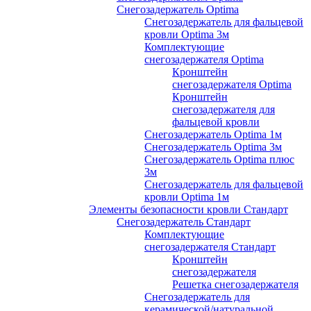
Снегозадержатель Optima
Снегозадержатель для фальцевой
кровли Optima 3м
Комплектующие
снегозадержателя Optima
Кронштейн
снегозадержателя Optima
Кронштейн
снегозадержателя для
фальцевой кровли
Снегозадержатель Optima 1м
Снегозадержатель Optima 3м
Снегозадержатель Optima плюс
3м
Снегозадержатель для фальцевой
кровли Optima 1м
Элементы безопасности кровли Стандарт
Снегозадержатель Стандарт
Комплектующие
снегозадержателя Стандарт
Кронштейн
снегозадержателя
Решетка снегозадержателя
Снегозадержатель для
керамической/натуральной