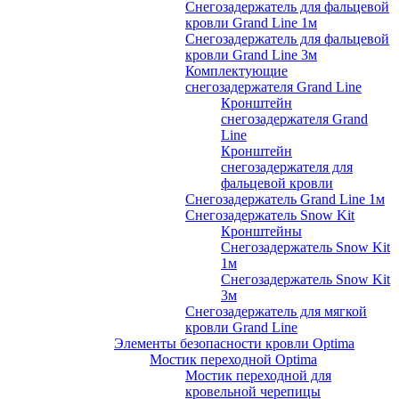
Снегозадержатель для фальцевой
кровли Grand Line 1м
Снегозадержатель для фальцевой
кровли Grand Line 3м
Комплектующие
снегозадержателя Grand Line
Кронштейн
снегозадержателя Grand
Line
Кронштейн
снегозадержателя для
фальцевой кровли
Снегозадержатель Grand Line 1м
Снегозадержатель Snow Kit
Кронштейны
Снегозадержатель Snow Kit
1м
Снегозадержатель Snow Kit
3м
Снегозадержатель для мягкой
кровли Grand Line
Элементы безопасности кровли Optima
Мостик переходной Optima
Мостик переходной для
кровельной черепицы