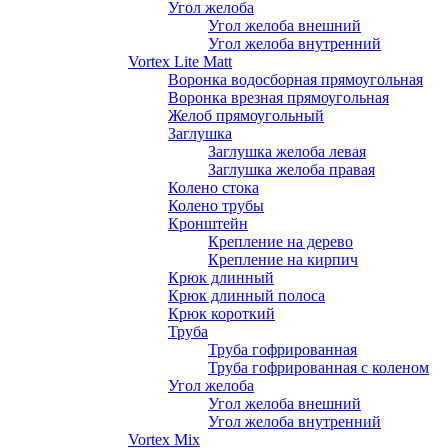
Угол желоба
Угол желоба внешний
Угол желоба внутренний
Vortex Lite Matt
Воронка водосборная прямоугольная
Воронка врезная прямоугольная
Желоб прямоугольный
Заглушка
Заглушка желоба левая
Заглушка желоба правая
Колено стока
Колено трубы
Кронштейн
Крепление на дерево
Крепление на кирпич
Крюк длинный
Крюк длинный полоса
Крюк короткий
Труба
Труба гофрированная
Труба гофрированная с коленом
Угол желоба
Угол желоба внешний
Угол желоба внутренний
Vortex Mix