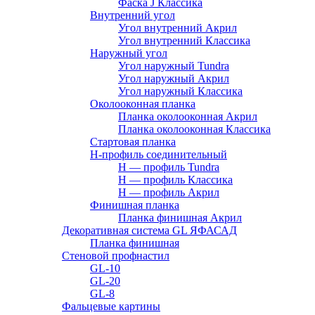
Фаска J Классика
Внутренний угол
Угол внутренний Акрил
Угол внутренний Классика
Наружный угол
Угол наружный Tundra
Угол наружный Акрил
Угол наружный Классика
Околооконная планка
Планка околооконная Акрил
Планка околооконная Классика
Стартовая планка
H-профиль соединительный
Н — профиль Tundra
H — профиль Классика
Н — профиль Акрил
Финишная планка
Планка финишная Акрил
Декоративная система GL ЯФАСАД
Планка финишная
Стеновой профнастил
GL-10
GL-20
GL-8
Фальцевые картины