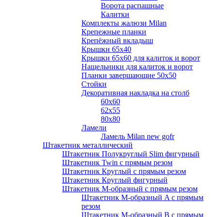
Ворота распашные
Калитки
Комплекты жалюзи Milan
Крепежные планки
Крепёжный вкладыш
Крышки 65х40
Крышки 65х60 для калиток и ворот
Нащельники для калиток и ворот
Планки завершающие 50х50
Стойки
Декоративная накладка на столб
60х60
62х55
80х80
Ламели
Ламель Milan new gofr
Штакетник металлический
Штакетник Полукруглый Slim фигурный
Штакетник Twin с прямым резом
Штакетник Круглый с прямым резом
Штакетник Круглый фигурный
Штакетник М-образный с прямым резом
Штакетник М-образный A с прямым
резом
Штакетник М-образный B с прямым