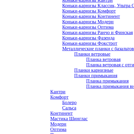
Коньки-карнизы Кантри
Коньки-карнизы Классик, Ультра 
Коньки-карнизы Комфорт
Коньки-карнизы Континент
Коньки-карнизы Модерн
Коньки-карнизы Оптима
Коньки-карнизы Ранчо и Финская
Коньки-карнизы Фазенда
Коньки-карнизы Фокстрот
Металлические планки с базальто
Планки ветровые
Планка ветровая
Планка ветровая с отг
Планки карнизные
Планки примыкания
Планка примыкания
Планка примыкания в
Кантри
Комфорт
Болеро
Сальса
Континент
Мастика Шинглас
Модерн
Оптима