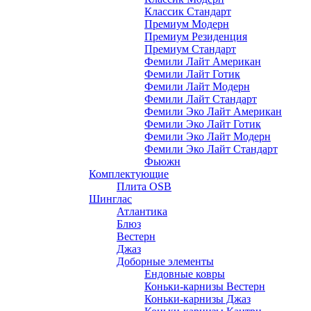
Классик Стандарт
Премиум Модерн
Премиум Резиденция
Премиум Стандарт
Фемили Лайт Американ
Фемили Лайт Готик
Фемили Лайт Модерн
Фемили Лайт Стандарт
Фемили Эко Лайт Американ
Фемили Эко Лайт Готик
Фемили Эко Лайт Модерн
Фемили Эко Лайт Стандарт
Фьюжн
Комплектующие
Плита OSB
Шинглас
Атлантика
Блюз
Вестерн
Джаз
Доборные элементы
Ендовные ковры
Коньки-карнизы Вестерн
Коньки-карнизы Джаз