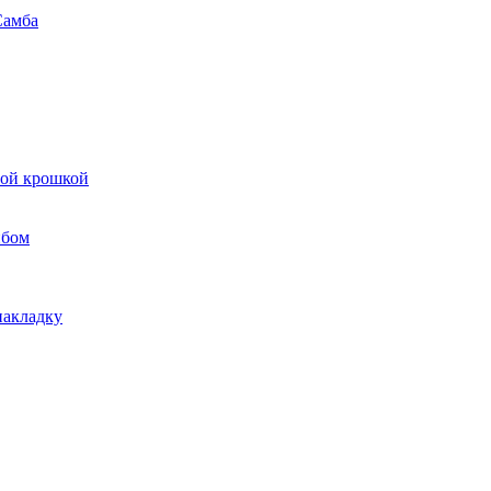
Самба
вой крошкой
ибом
накладку