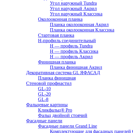
Угол наружный Tundra
Угол наружный Акрил
Угол наружный Классика
Околооконная планка
Планка околооконная Акрил
Планка околооконная Классика
Стартовая планка
H-профиль соединительный
Н — профиль Tundra
H — профиль Классика
Н — профиль Акрил
Финишная планка
Планка финишная Акрил
Декоративная система GL ЯФАСАД
Планка финишная
Стеновой профнастил
GL-10
GL-20
GL-8
Фальцевые картины
Кликфальц® Pro
Фальц двoйной стоячий
Фасадные панели
Фасадные панели Grand Line
Комплектующие для фасадных панелей