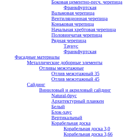
Боковая цементно-песч. черепица
Франкфуртская
Вальмовая черепица
Вентиляционная черепица
Коньковая черепица
Начальная хребтовая черепица
Половинчатая черепица
Рядная черепица
Таунус
Франкфуртская
Фасадные материалы
Металлические доборные элементы
Отливы межэтажные
Отлив межэтажный 35
Отлив межэтажный 45
Сайдинг
Виниловый и акриловый сайдинг
Natural-брус
Архитектурный планкен
Белый
Блок-хаус
Вертикальный
Корабельная доска
Корабельная доска 3,0
Корабельная доска 3,66