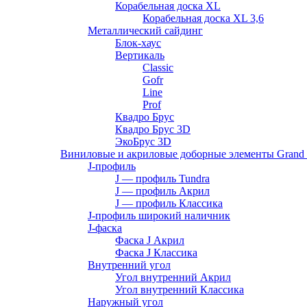
Корабельная доска XL
Корабельная доска XL 3,6
Металлический сайдинг
Блок-хаус
Вертикаль
Classic
Gofr
Line
Prof
Квадро Брус
Квадро Брус 3D
ЭкоБрус 3D
Виниловые и акриловые доборные элементы Grand 
J-профиль
J — профиль Tundra
J — профиль Акрил
J — профиль Классика
J-профиль широкий наличник
J-фаска
Фаска J Акрил
Фаска J Классика
Внутренний угол
Угол внутренний Акрил
Угол внутренний Классика
Наружный угол