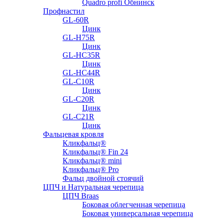
Quadro profi Обнинск
Профнастил
GL-60R
Цинк
GL-H75R
Цинк
GL-HC35R
Цинк
GL-HC44R
GL-С10R
Цинк
GL-С20R
Цинк
GL-С21R
Цинк
Фальцевая кровля
Кликфальц®
Кликфальц® Fin 24
Кликфальц® mini
Кликфальц® Pro
Фальц двойной стоячий
ЦПЧ и Натуральная черепица
ЦПЧ Braas
Боковая облегченная черепица
Боковая универсальная черепица