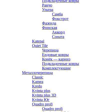
Подкладочные ковры
Ранчо
Ультра
Самба
Фокстрот
Фазенда
Финская
Аккорд
Соната
Katepal
Quiet Tile
Черепица
Ендовые ковры
Конёк — карниз
Подкладочные ковры
Комплектующие
Металлочерепица
Classic
Kamea
Kredo
Kvinta plus
Kvinta plus 3D
Kvinta Юг
Quadro profi
Quadro profi