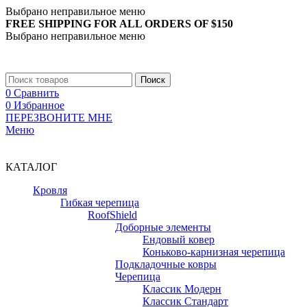
Выбрано неправильное меню
FREE SHIPPING FOR ALL ORDERS OF $150
Выбрано неправильное меню
+7 (988) 890-30-00
Поиск
0
Сравнить
0
Избранное
ПЕРЕЗВОНИТЕ МНЕ
Меню
+7 (988) 890-30-00
КАТАЛОГ
Кровля
Гибкая черепица
RoofShield
Доборные элементы
Ендовый ковер
Коньково-карнизная черепица
Подкладочные ковры
Черепица
Классик Модерн
Классик Стандарт