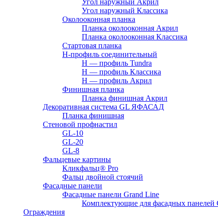
Угол наружный Акрил
Угол наружный Классика
Околооконная планка
Планка околооконная Акрил
Планка околооконная Классика
Стартовая планка
H-профиль соединительный
Н — профиль Tundra
H — профиль Классика
Н — профиль Акрил
Финишная планка
Планка финишная Акрил
Декоративная система GL ЯФАСАД
Планка финишная
Стеновой профнастил
GL-10
GL-20
GL-8
Фальцевые картины
Кликфальц® Pro
Фальц двoйной стоячий
Фасадные панели
Фасадные панели Grand Line
Комплектующие для фасадных панелей
Ограждения