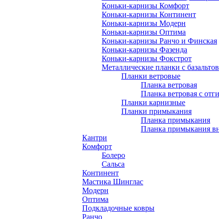
Коньки-карнизы Комфорт
Коньки-карнизы Континент
Коньки-карнизы Модерн
Коньки-карнизы Оптима
Коньки-карнизы Ранчо и Финская
Коньки-карнизы Фазенда
Коньки-карнизы Фокстрот
Металлические планки с базальто
Планки ветровые
Планка ветровая
Планка ветровая с отг
Планки карнизные
Планки примыкания
Планка примыкания
Планка примыкания в
Кантри
Комфорт
Болеро
Сальса
Континент
Мастика Шинглас
Модерн
Оптима
Подкладочные ковры
Ранчо