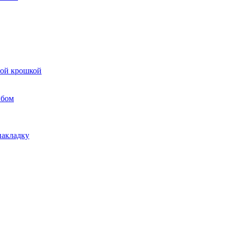
вой крошкой
ибом
накладку