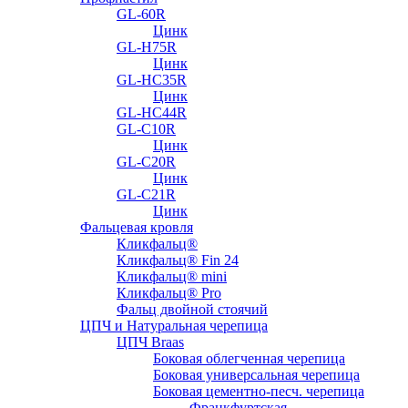
GL-60R
Цинк
GL-H75R
Цинк
GL-HC35R
Цинк
GL-HC44R
GL-С10R
Цинк
GL-С20R
Цинк
GL-С21R
Цинк
Фальцевая кровля
Кликфальц®
Кликфальц® Fin 24
Кликфальц® mini
Кликфальц® Pro
Фальц двойной стоячий
ЦПЧ и Натуральная черепица
ЦПЧ Braas
Боковая облегченная черепица
Боковая универсальная черепица
Боковая цементно-песч. черепица
Франкфуртская