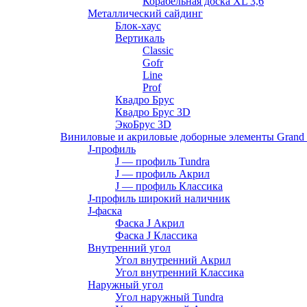
Корабельная доска XL 3,6
Металлический сайдинг
Блок-хаус
Вертикаль
Classic
Gofr
Line
Prof
Квадро Брус
Квадро Брус 3D
ЭкоБрус 3D
Виниловые и акриловые доборные элементы Grand 
J-профиль
J — профиль Tundra
J — профиль Акрил
J — профиль Классика
J-профиль широкий наличник
J-фаска
Фаска J Акрил
Фаска J Классика
Внутренний угол
Угол внутренний Акрил
Угол внутренний Классика
Наружный угол
Угол наружный Tundra