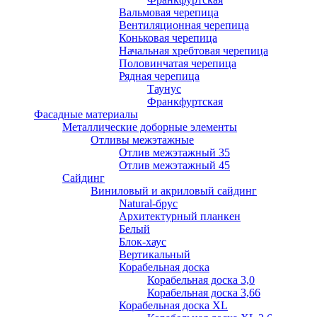
Вальмовая черепица
Вентиляционная черепица
Коньковая черепица
Начальная хребтовая черепица
Половинчатая черепица
Рядная черепица
Таунус
Франкфуртская
Фасадные материалы
Металлические доборные элементы
Отливы межэтажные
Отлив межэтажный 35
Отлив межэтажный 45
Сайдинг
Виниловый и акриловый сайдинг
Natural-брус
Архитектурный планкен
Белый
Блок-хаус
Вертикальный
Корабельная доска
Корабельная доска 3,0
Корабельная доска 3,66
Корабельная доска XL