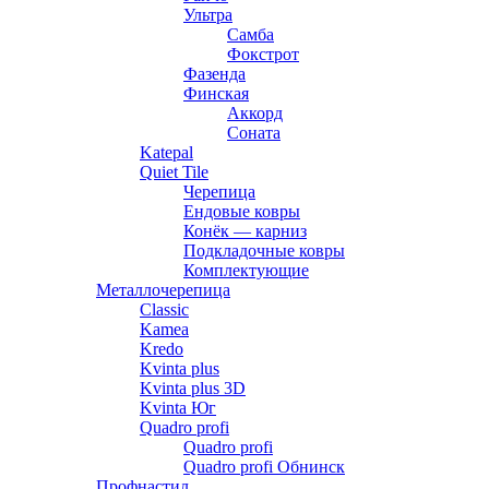
Ультра
Самба
Фокстрот
Фазенда
Финская
Аккорд
Соната
Katepal
Quiet Tile
Черепица
Ендовые ковры
Конёк — карниз
Подкладочные ковры
Комплектующие
Металлочерепица
Classic
Kamea
Kredo
Kvinta plus
Kvinta plus 3D
Kvinta Юг
Quadro profi
Quadro profi
Quadro profi Обнинск
Профнастил