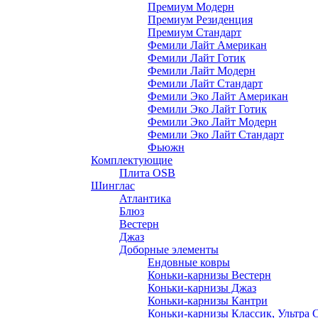
Премиум Модерн
Премиум Резиденция
Премиум Стандарт
Фемили Лайт Американ
Фемили Лайт Готик
Фемили Лайт Модерн
Фемили Лайт Стандарт
Фемили Эко Лайт Американ
Фемили Эко Лайт Готик
Фемили Эко Лайт Модерн
Фемили Эко Лайт Стандарт
Фьюжн
Комплектующие
Плита OSB
Шинглас
Атлантика
Блюз
Вестерн
Джаз
Доборные элементы
Ендовные ковры
Коньки-карнизы Вестерн
Коньки-карнизы Джаз
Коньки-карнизы Кантри
Коньки-карнизы Классик, Ультра 