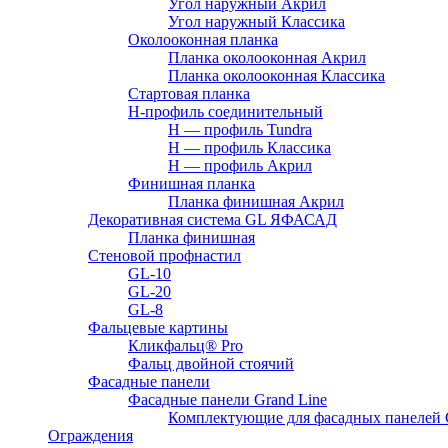
Угол наружный Акрил
Угол наружный Классика
Околооконная планка
Планка околооконная Акрил
Планка околооконная Классика
Стартовая планка
H-профиль соединительный
Н — профиль Tundra
H — профиль Классика
Н — профиль Акрил
Финишная планка
Планка финишная Акрил
Декоративная система GL ЯФАСАД
Планка финишная
Стеновой профнастил
GL-10
GL-20
GL-8
Фальцевые картины
Кликфальц® Pro
Фальц двoйной стоячий
Фасадные панели
Фасадные панели Grand Line
Комплектующие для фасадных панелей
Ограждения