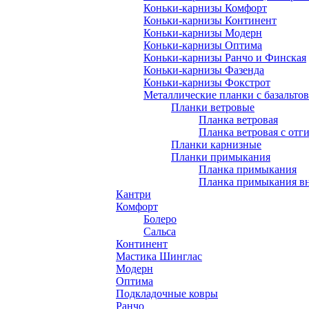
Коньки-карнизы Комфорт
Коньки-карнизы Континент
Коньки-карнизы Модерн
Коньки-карнизы Оптима
Коньки-карнизы Ранчо и Финская
Коньки-карнизы Фазенда
Коньки-карнизы Фокстрот
Металлические планки с базальто
Планки ветровые
Планка ветровая
Планка ветровая с отг
Планки карнизные
Планки примыкания
Планка примыкания
Планка примыкания в
Кантри
Комфорт
Болеро
Сальса
Континент
Мастика Шинглас
Модерн
Оптима
Подкладочные ковры
Ранчо