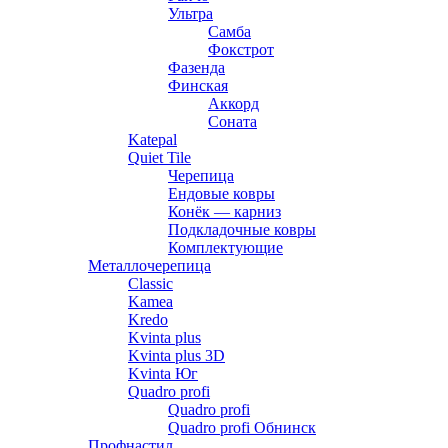
Ультра
Самба
Фокстрот
Фазенда
Финская
Аккорд
Соната
Katepal
Quiet Tile
Черепица
Ендовые ковры
Конёк — карниз
Подкладочные ковры
Комплектующие
Металлочерепица
Classic
Kamea
Kredo
Kvinta plus
Kvinta plus 3D
Kvinta Юг
Quadro profi
Quadro profi
Quadro profi Обнинск
Профнастил