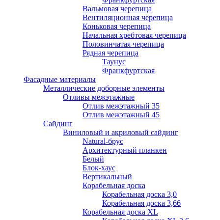
Вальмовая черепица
Вентиляционная черепица
Коньковая черепица
Начальная хребтовая черепица
Половинчатая черепица
Рядная черепица
Таунус
Франкфуртская
Фасадные материалы
Металлические доборные элементы
Отливы межэтажные
Отлив межэтажный 35
Отлив межэтажный 45
Сайдинг
Виниловый и акриловый сайдинг
Natural-брус
Архитектурный планкен
Белый
Блок-хаус
Вертикальный
Корабельная доска
Корабельная доска 3,0
Корабельная доска 3,66
Корабельная доска XL