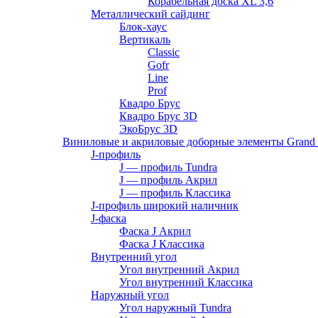
Корабельная доска XL 3,6
Металлический сайдинг
Блок-хаус
Вертикаль
Classic
Gofr
Line
Prof
Квадро Брус
Квадро Брус 3D
ЭкоБрус 3D
Виниловые и акриловые доборные элементы Grand 
J-профиль
J — профиль Tundra
J — профиль Акрил
J — профиль Классика
J-профиль широкий наличник
J-фаска
Фаска J Акрил
Фаска J Классика
Внутренний угол
Угол внутренний Акрил
Угол внутренний Классика
Наружный угол
Угол наружный Tundra