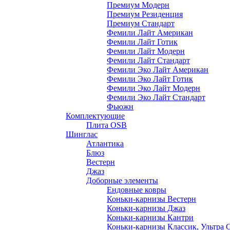
Премиум Модерн
Премиум Резиденция
Премиум Стандарт
Фемили Лайт Американ
Фемили Лайт Готик
Фемили Лайт Модерн
Фемили Лайт Стандарт
Фемили Эко Лайт Американ
Фемили Эко Лайт Готик
Фемили Эко Лайт Модерн
Фемили Эко Лайт Стандарт
Фьюжн
Комплектующие
Плита OSB
Шинглас
Атлантика
Блюз
Вестерн
Джаз
Доборные элементы
Ендовные ковры
Коньки-карнизы Вестерн
Коньки-карнизы Джаз
Коньки-карнизы Кантри
Коньки-карнизы Классик, Ультра 