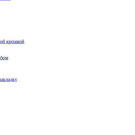
вой крошкой
ибом
накладку