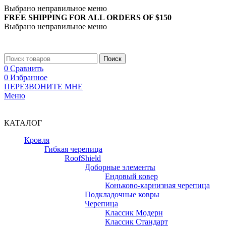
Выбрано неправильное меню
FREE SHIPPING FOR ALL ORDERS OF $150
Выбрано неправильное меню
+7 (988) 890-30-00
Поиск
0
Сравнить
0
Избранное
ПЕРЕЗВОНИТЕ МНЕ
Меню
+7 (988) 890-30-00
КАТАЛОГ
Кровля
Гибкая черепица
RoofShield
Доборные элементы
Ендовый ковер
Коньково-карнизная черепица
Подкладочные ковры
Черепица
Классик Модерн
Классик Стандарт