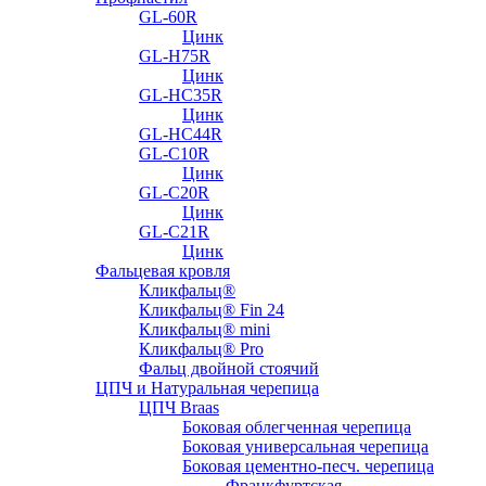
GL-60R
Цинк
GL-H75R
Цинк
GL-HC35R
Цинк
GL-HC44R
GL-С10R
Цинк
GL-С20R
Цинк
GL-С21R
Цинк
Фальцевая кровля
Кликфальц®
Кликфальц® Fin 24
Кликфальц® mini
Кликфальц® Pro
Фальц двойной стоячий
ЦПЧ и Натуральная черепица
ЦПЧ Braas
Боковая облегченная черепица
Боковая универсальная черепица
Боковая цементно-песч. черепица
Франкфуртская