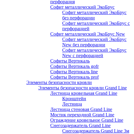
перфорация
Софит металлический ЭкоБрус
Софит металлический ЭкоБрус
без перфорации
Софит металлический ЭкоБрус с
перфорацией
Софит металлический ЭкоБрус New
Софит металлический ЭкоБрус
New без перфорации
Софит металлический ЭкоБрус
New с перфорацией
Софиты Вертикаль
Софиты Вертикаль gofr
Софиты Вертикаль line
Софиты Вертикаль prof
Элементы безопасности кровли
Элементы безопасности кровли Grand Line
Лестница кровельная Grand Line
Кронштейн
Лестница
Лестница стеновая Grand Line
Мостик переходной Grand Line
Ограждение кровельное Grand Line
Снегозадержатель Grand Line
Снегозадержатель Grand Line 3м