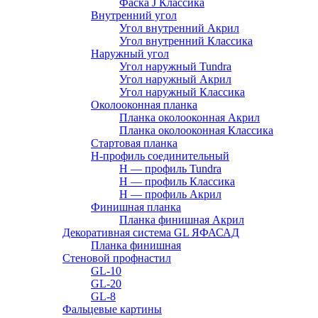
Фаска J Классика
Внутренний угол
Угол внутренний Акрил
Угол внутренний Классика
Наружный угол
Угол наружный Tundra
Угол наружный Акрил
Угол наружный Классика
Околооконная планка
Планка околооконная Акрил
Планка околооконная Классика
Стартовая планка
H-профиль соединительный
Н — профиль Tundra
H — профиль Классика
Н — профиль Акрил
Финишная планка
Планка финишная Акрил
Декоративная система GL ЯФАСАД
Планка финишная
Стеновой профнастил
GL-10
GL-20
GL-8
Фальцевые картины