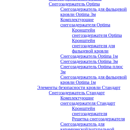
Снегозадержатель Optima
Снегозадержатель для фальцевой
кровли Optima 3м
Комплектующие
снегозадержателя Optima
Кронштейн
снегозадержателя Optima
Кронштейн
снегозадержателя для
фальцевой кровли
Снегозадержатель Optima 1м
Снегозадержатель Optima 3м
Снегозадержатель Optima плюс
3м
Снегозадержатель для фальцевой
кровли Optima 1м
Элементы безопасности кровли Стандарт
Снегозадержатель Стандарт
Комплектующие
снегозадержателя Стандарт
Кронштейн
снегозадержателя
Решетка снегозадержателя
Снегозадержатель для
керамической/натуральной