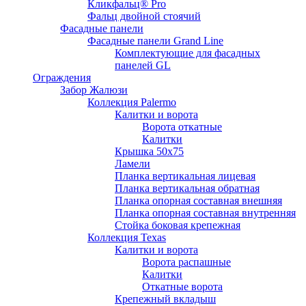
Кликфальц® Pro
Фальц двoйной стоячий
Фасадные панели
Фасадные панели Grand Line
Комплектующие для фасадных
панелей GL
Ограждения
Забор Жалюзи
Коллекция Palermo
Калитки и ворота
Ворота откатные
Калитки
Крышка 50х75
Ламели
Планка вертикальная лицевая
Планка вертикальная обратная
Планка опорная составная внешняя
Планка опорная составная внутренняя
Стойка боковая крепежная
Коллекция Texas
Калитки и ворота
Ворота распашные
Калитки
Откатные ворота
Крепежный вкладыш