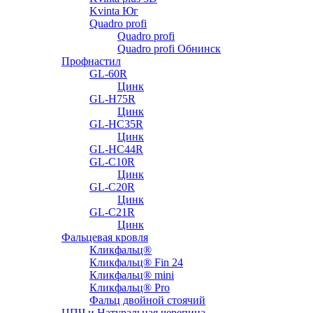
Kvinta Юг
Quadro profi
Quadro profi
Quadro profi Обнинск
Профнастил
GL-60R
Цинк
GL-H75R
Цинк
GL-HC35R
Цинк
GL-HC44R
GL-С10R
Цинк
GL-С20R
Цинк
GL-С21R
Цинк
Фальцевая кровля
Кликфальц®
Кликфальц® Fin 24
Кликфальц® mini
Кликфальц® Pro
Фальц двойной стоячий
ЦПЧ и Натуральная черепица