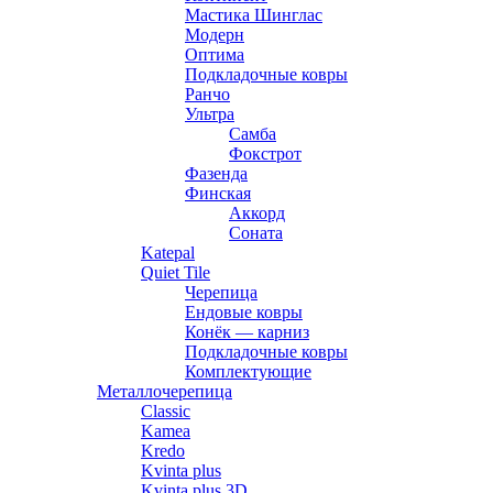
Мастика Шинглас
Модерн
Оптима
Подкладочные ковры
Ранчо
Ультра
Самба
Фокстрот
Фазенда
Финская
Аккорд
Соната
Katepal
Quiet Tile
Черепица
Ендовые ковры
Конёк — карниз
Подкладочные ковры
Комплектующие
Металлочерепица
Classic
Kamea
Kredo
Kvinta plus
Kvinta plus 3D