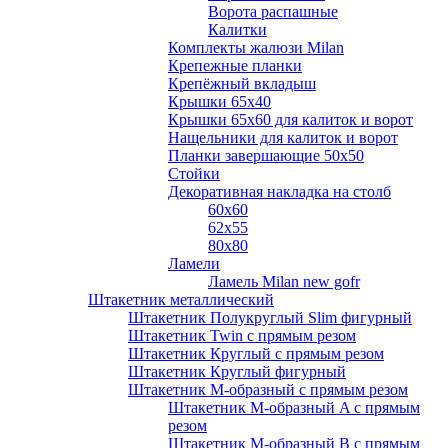
Ворота распашные
Калитки
Комплекты жалюзи Milan
Крепежные планки
Крепёжный вкладыш
Крышки 65х40
Крышки 65х60 для калиток и ворот
Нащельники для калиток и ворот
Планки завершающие 50х50
Стойки
Декоративная накладка на столб
60х60
62х55
80х80
Ламели
Ламель Milan new gofr
Штакетник металлический
Штакетник Полукруглый Slim фигурный
Штакетник Twin с прямым резом
Штакетник Круглый с прямым резом
Штакетник Круглый фигурный
Штакетник М-образный с прямым резом
Штакетник М-образный A с прямым
резом
Штакетник М-образный B с прямым