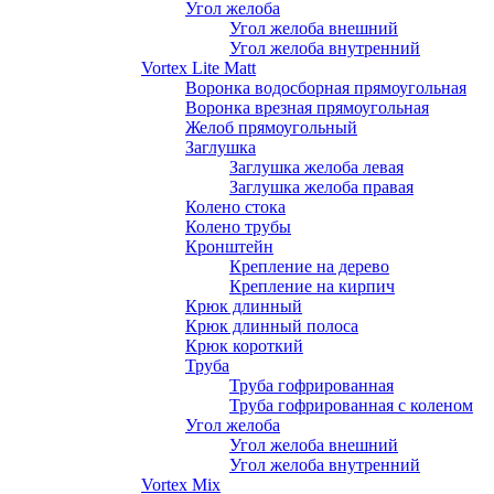
Угол желоба
Угол желоба внешний
Угол желоба внутренний
Vortex Lite Matt
Воронка водосборная прямоугольная
Воронка врезная прямоугольная
Желоб прямоугольный
Заглушка
Заглушка желоба левая
Заглушка желоба правая
Колено стока
Колено трубы
Кронштейн
Крепление на дерево
Крепление на кирпич
Крюк длинный
Крюк длинный полоса
Крюк короткий
Труба
Труба гофрированная
Труба гофрированная с коленом
Угол желоба
Угол желоба внешний
Угол желоба внутренний
Vortex Mix