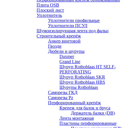
Плита OSB
Плоский лист
Уплотнитель
Уплотнители профильные
Уплотнители ПСУЛ
Шумоизолирующая лента под фальц
Строительный крепёж
Анкер винтовой
Гвозди
Дюбели и шурупы
Daxmer
Grand Line
Шуруп Rothoblaas HT SELF-
PERFORATING
Шуруп Rothoblaas SKR
Шуруп Rothoblaas НВS
Шурупы Rothoblaas
Саморeзы ГКД
Саморезы Pz
Перфорированный крепёж
Крепеж для балок и бруса
Держатель балки (DB)
Лента монтажнaя
Пластины перфорированные