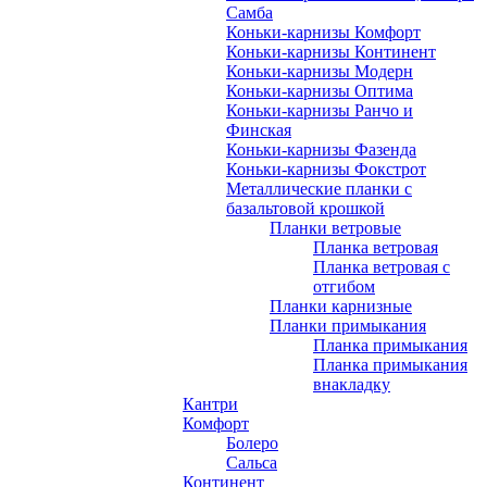
Самба
Коньки-карнизы Комфорт
Коньки-карнизы Континент
Коньки-карнизы Модерн
Коньки-карнизы Оптима
Коньки-карнизы Ранчо и
Финская
Коньки-карнизы Фазенда
Коньки-карнизы Фокстрот
Металлические планки с
базальтовой крошкой
Планки ветровые
Планка ветровая
Планка ветровая с
отгибом
Планки карнизные
Планки примыкания
Планка примыкания
Планка примыкания
внакладку
Кантри
Комфорт
Болеро
Сальса
Континент