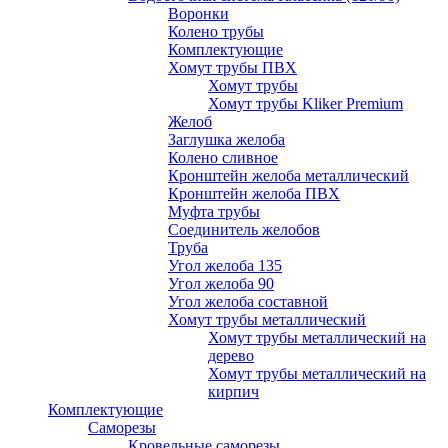
Воронки
Колено трубы
Комплектующие
Хомут трубы ПВХ
Хомут трубы
Хомут трубы Kliker Premium
Желоб
Заглушка желоба
Колено сливное
Кронштейн желоба металлический
Кронштейн желоба ПВХ
Муфта трубы
Соединитель желобов
Труба
Угол желоба 135
Угол желоба 90
Угол желоба составной
Хомут трубы металлический
Хомут трубы металлический на
дерево
Хомут трубы металлический на
кирпич
Комплектующие
Саморезы
Кровельные саморезы