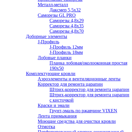
Металл-металл
Даксмер 5,5х32
Саморезы GL PRO
Сaморезы 4,8х29
Сaморезы 4,8х35
Сaморезы 4,8х70
Доборные элементы
J-Профиль
J-Профиль 12мм
J-Профиль 18мм
Лобовые планки
Планка лобовая/околооконная простая
190х50
Комплектующие кровли
Аэроэлементы и вентиляционные ленты
Корректор для ремонта царапин
Штрих-корректор для ремонта царапин
Штрих-корректор для ремонта царапин
с кисточкой
Краски и эмали
Грунт-эмаль по ржавчине VIXEN
Лента примыкания
Моющие средства для очистки кровли
Отмотка
Перфорированный крепеж оцинкованный