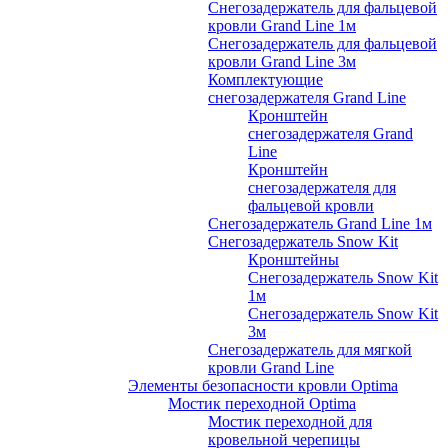
Снегозадержатель для фальцевой
кровли Grand Line 1м
Снегозадержатель для фальцевой
кровли Grand Line 3м
Комплектующие
снегозадержателя Grand Line
Кронштейн
снегозадержателя Grand
Line
Кронштейн
снегозадержателя для
фальцевой кровли
Снегозадержатель Grand Line 1м
Снегозадержатель Snow Kit
Кронштейны
Снегозадержатель Snow Kit
1м
Снегозадержатель Snow Kit
3м
Снегозадержатель для мягкой
кровли Grand Line
Элементы безопасности кровли Optima
Мостик переходной Optima
Мостик переходной для
кровельной черепицы