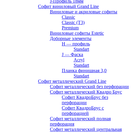
J-Профиль 18мм
Софит виниловый Grand Line
Виниловые и акриловые софиты
Classic
Classic (T3)
Premium
Виниловые софиты Estetic
Доборные элементы
H — профиль
Standart
J — Фаска
Acryl
Standart
Планка финишная 3,0
Standart
Софит металлический Grand Line
Софит металлический без перфорации
Софит металлический Квадро Брус
Софит КвадроБрус без
перфорации
Софит КвадроБрус с
перфорацией
Софит металлический полная
перфорация
Софит металлический центральная