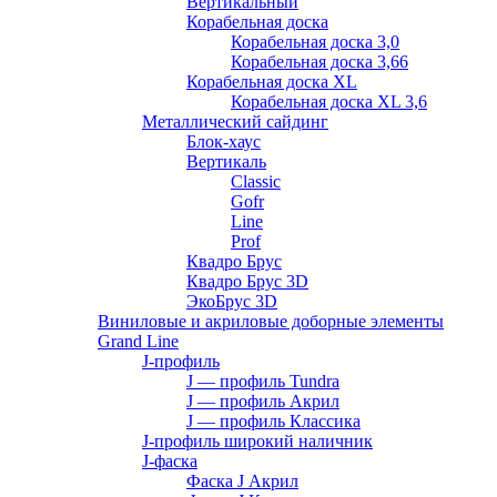
Вертикальный
Корабельная доска
Корабельная доска 3,0
Корабельная доска 3,66
Корабельная доска XL
Корабельная доска XL 3,6
Металлический сайдинг
Блок-хаус
Вертикаль
Classic
Gofr
Line
Prof
Квадро Брус
Квадро Брус 3D
ЭкоБрус 3D
Виниловые и акриловые доборные элементы
Grand Line
J-профиль
J — профиль Tundra
J — профиль Акрил
J — профиль Классика
J-профиль широкий наличник
J-фаска
Фаска J Акрил