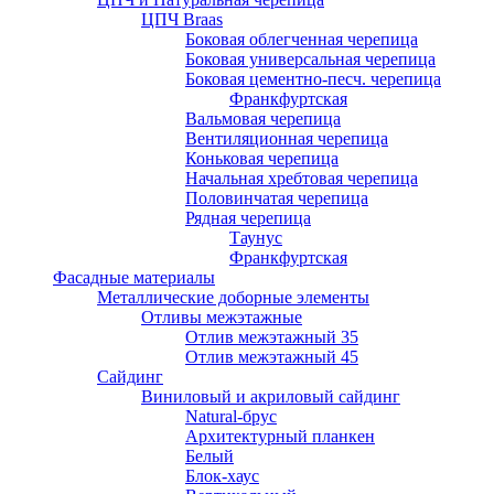
ЦПЧ Braas
Боковая облегченная черепица
Боковая универсальная черепица
Боковая цементно-песч. черепица
Франкфуртская
Вальмовая черепица
Вентиляционная черепица
Коньковая черепица
Начальная хребтовая черепица
Половинчатая черепица
Рядная черепица
Таунус
Франкфуртская
Фасадные материалы
Металлические доборные элементы
Отливы межэтажные
Отлив межэтажный 35
Отлив межэтажный 45
Сайдинг
Виниловый и акриловый сайдинг
Natural-брус
Архитектурный планкен
Белый
Блок-хаус