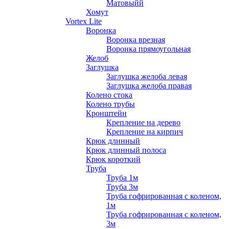
Матовыйй
Хомут
Vortex Lite
Воронка
Воронка врезная
Воронка прямоугольная
Желоб
Заглушка
Заглушка желоба левая
Заглушка желоба правая
Колено стока
Колено трубы
Кронштейн
Крепление на дерево
Крепление на кирпич
Крюк длинный
Крюк длинный полоса
Крюк короткий
Труба
Труба 1м
Труба 3м
Труба гофрированная с коленом,
1м
Труба гофрированная с коленом,
3м