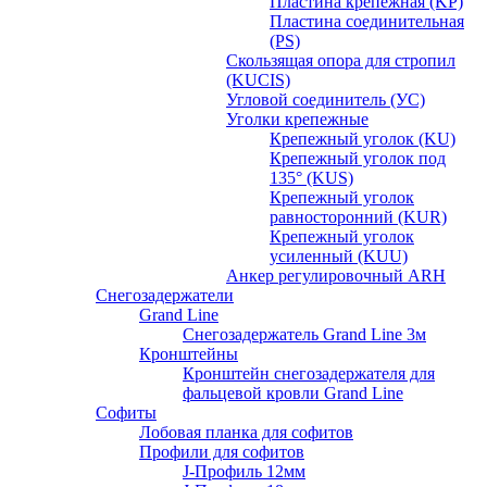
Пластина крепежная (KP)
Пластина соединительная
(PS)
Скользящая опора для стропил
(KUCIS)
Угловой соединитель (УС)
Уголки крепежныe
Крепежный уголок (KU)
Крепежный уголок под
135° (KUS)
Крепежный уголок
равносторонний (KUR)
Крепежный уголок
усиленный (KUU)
Анкер регулировочный ARH
Снегозадержатели
Grand Line
Снегозадержатель Grand Line 3м
Кронштейны
Кронштейн снегозадержателя для
фальцевой кровли Grand Line
Софиты
Лобовая планка для софитов
Профили для софитов
J-Профиль 12мм