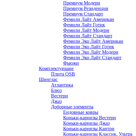
Премиум Модерн
Премиум Резиденция
Премиум Стандарт
Фемили Лайт Американ
Фемили Лайт Готик
Фемили Лайт Модерн
Фемили Лайт Стандарт
Фемили Эко Лайт Американ
Фемили Эко Лайт Готик
Фемили Эко Лайт Модерн
Фемили Эко Лайт Стандарт
Фьюжн
Комплектующие
Плита OSB
Шинглас
Атлантика
Блюз
Вестерн
Джаз
Доборные элементы
Ендовные ковры
Коньки-карнизы Вестерн
Коньки-карнизы Джаз
Коньки-карнизы Кантри
Коньки-карнизы Классик, Ультра