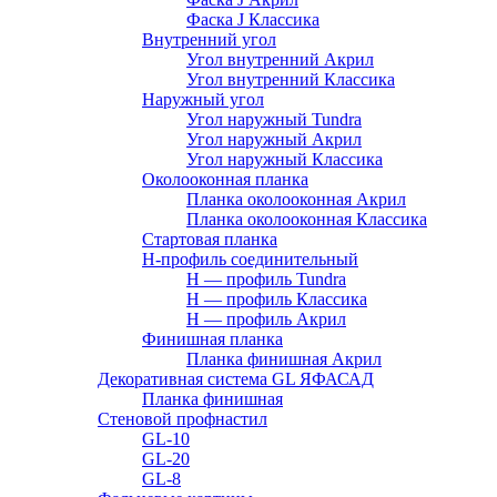
Фаска J Классика
Внутренний угол
Угол внутренний Акрил
Угол внутренний Классика
Наружный угол
Угол наружный Tundra
Угол наружный Акрил
Угол наружный Классика
Околооконная планка
Планка околооконная Акрил
Планка околооконная Классика
Стартовая планка
H-профиль соединительный
Н — профиль Tundra
H — профиль Классика
Н — профиль Акрил
Финишная планка
Планка финишная Акрил
Декоративная система GL ЯФАСАД
Планка финишная
Стеновой профнастил
GL-10
GL-20
GL-8