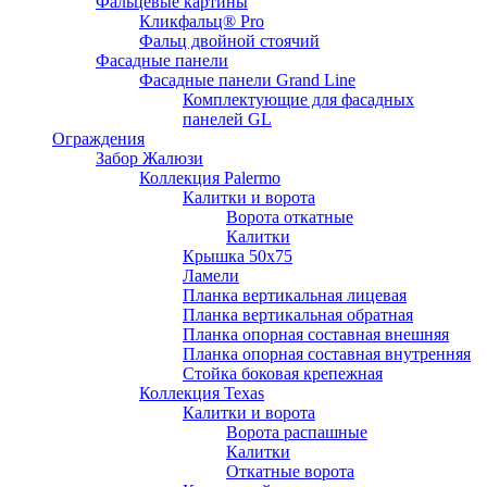
Фальцевые картины
Кликфальц® Pro
Фальц двoйной стоячий
Фасадные панели
Фасадные панели Grand Line
Комплектующие для фасадных
панелей GL
Ограждения
Забор Жалюзи
Коллекция Palermo
Калитки и ворота
Ворота откатные
Калитки
Крышка 50х75
Ламели
Планка вертикальная лицевая
Планка вертикальная обратная
Планка опорная составная внешняя
Планка опорная составная внутренняя
Стойка боковая крепежная
Коллекция Texas
Калитки и ворота
Ворота распашные
Калитки
Откатные ворота