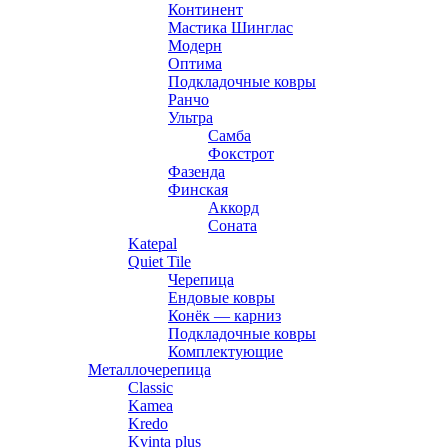
Континент
Мастика Шинглас
Модерн
Оптима
Подкладочные ковры
Ранчо
Ультра
Самба
Фокстрот
Фазенда
Финская
Аккорд
Соната
Katepal
Quiet Tile
Черепица
Ендовые ковры
Конёк — карниз
Подкладочные ковры
Комплектующие
Металлочерепица
Classic
Kamea
Kredo
Kvinta plus