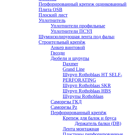
Перфорированный крепеж оцинкованный
Плита OSB
Плоский лист
Уплотнитель
Уплотнители профильные
Уплотнители ПСУЛ
Шумоизолирующая лента под фальц
Строительный крепёж
Анкер винтовой
Гвозди
Дюбели и шурупы
Daxmer
Grand Line
Шуруп Rothoblaas HT SELF-
PERFORATING
Шуруп Rothoblaas SKR
Шуруп Rothoblaas НВS
Шурупы Rothoblaas
Саморeзы ГКД
Саморезы Pz
Перфорированный крепёж
Крепеж для балок и бруса
Держатель балки (DB)
Лента монтажнaя
Пластины перфорированные