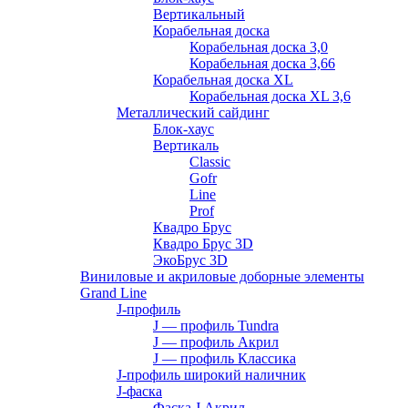
Вертикальный
Корабельная доска
Корабельная доска 3,0
Корабельная доска 3,66
Корабельная доска XL
Корабельная доска XL 3,6
Металлический сайдинг
Блок-хаус
Вертикаль
Classic
Gofr
Line
Prof
Квадро Брус
Квадро Брус 3D
ЭкоБрус 3D
Виниловые и акриловые доборные элементы
Grand Line
J-профиль
J — профиль Tundra
J — профиль Акрил
J — профиль Классика
J-профиль широкий наличник
J-фаска
Фаска J Акрил