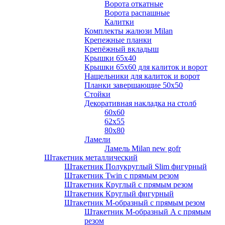
Ворота откатные
Ворота распашные
Калитки
Комплекты жалюзи Milan
Крепежные планки
Крепёжный вкладыш
Крышки 65х40
Крышки 65х60 для калиток и ворот
Нащельники для калиток и ворот
Планки завершающие 50х50
Стойки
Декоративная накладка на столб
60х60
62х55
80х80
Ламели
Ламель Milan new gofr
Штакетник металлический
Штакетник Полукруглый Slim фигурный
Штакетник Twin с прямым резом
Штакетник Круглый с прямым резом
Штакетник Круглый фигурный
Штакетник М-образный с прямым резом
Штакетник М-образный A с прямым
резом