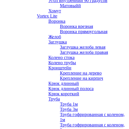
Угол внутренний 90 градусов
Матовыйй
Хомут
Vortex Lite
Воронка
Воронка врезная
Воронка прямоугольная
Желоб
Заглушка
Заглушка желоба левая
Заглушка желоба правая
Колено стока
Колено трубы
Кронштейн
Крепление на дерево
Крепление на кирпич
Крюк длинный
Крюк длинный полоса
Крюк короткий
Труба
Труба 1м
Труба 3м
Труба гофрированная с коленом,
1м
Труба гофрированная с коленом,