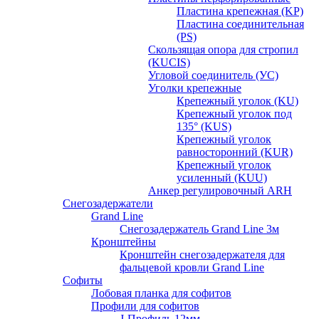
Пластина крепежная (KP)
Пластина соединительная
(PS)
Скользящая опора для стропил
(KUCIS)
Угловой соединитель (УС)
Уголки крепежныe
Крепежный уголок (KU)
Крепежный уголок под
135° (KUS)
Крепежный уголок
равносторонний (KUR)
Крепежный уголок
усиленный (KUU)
Анкер регулировочный ARH
Снегозадержатели
Grand Line
Снегозадержатель Grand Line 3м
Кронштейны
Кронштейн снегозадержателя для
фальцевой кровли Grand Line
Софиты
Лобовая планка для софитов
Профили для софитов
J-Профиль 12мм