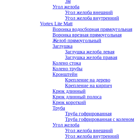
3м
Угол желоба
Угол желоба внешний
Угол желоба внутренний
Vortex Lite Matt
Воронка водосборная прямоугольная
Воронка врезная прямоугольная
Желоб прямоугольный
Заглушка
Заглушка желоба левая
Заглушка желоба правая
Колено стока
Колено трубы
Кронштейн
Крепление на дерево
Крепление на кирпич
Крюк длинный
Крюк длинный полоса
Крюк короткий
Труба
Труба гофрированная
Труба гофрированная с коленом
Угол желоба
Угол желоба внешний
Угол желоба внутренний