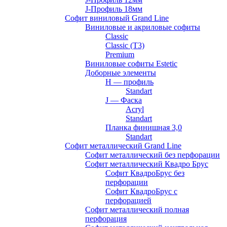
J-Профиль 18мм
Софит виниловый Grand Line
Виниловые и акриловые софиты
Classic
Classic (T3)
Premium
Виниловые софиты Estetic
Доборные элементы
H — профиль
Standart
J — Фаска
Acryl
Standart
Планка финишная 3,0
Standart
Софит металлический Grand Line
Софит металлический без перфорации
Софит металлический Квадро Брус
Софит КвадроБрус без
перфорации
Софит КвадроБрус с
перфорацией
Софит металлический полная
перфорация