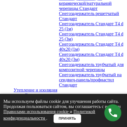
керамической/натуральной
черепицы Стандарт
Снегозадержатель решетчатый
Стандарт
Снегозадержатель Стандарт Т4 d
25 (1м)
Снегозадержатель Стандарт Т4 d
25 (3м)
Снегозадержатель Стандарт Т4 d
40х20 (1м)
Снегозадержатель Стандарт Т4 d
40х20 (3м)
Снегозадержатель трубчатый для
композитной черепицы
Снегозадержатель трубчатый на
сендвич-панель/профнастил
Стандарт
Утепление и изоляция
Гидро-ветрозащита и пароизоляция
Grand Line
Мы используем файлы cookie для улучшения работы сайта.
Утеплитель для кровли
Продолжая пользоваться сайтом, вы соглашаетесь с нашими
Для мансарды
Правилами использования cookie
и
Политикой
Для чердачных перекрытий
конфиденциальности
.
ПРИНЯТЬ
Вентиляция
Кровельная вентиляция