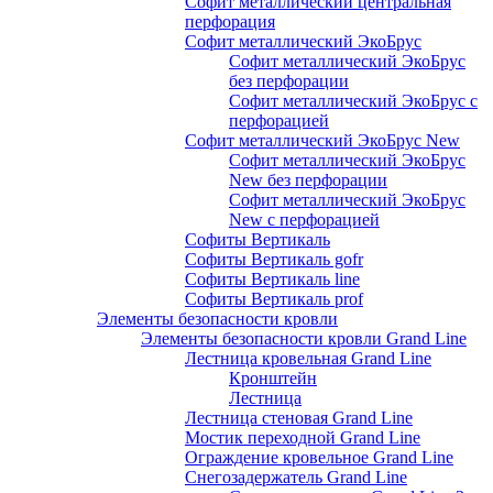
Софит металлический центральная
перфорация
Софит металлический ЭкоБрус
Софит металлический ЭкоБрус
без перфорации
Софит металлический ЭкоБрус с
перфорацией
Софит металлический ЭкоБрус New
Софит металлический ЭкоБрус
New без перфорации
Софит металлический ЭкоБрус
New с перфорацией
Софиты Вертикаль
Софиты Вертикаль gofr
Софиты Вертикаль line
Софиты Вертикаль prof
Элементы безопасности кровли
Элементы безопасности кровли Grand Line
Лестница кровельная Grand Line
Кронштейн
Лестница
Лестница стеновая Grand Line
Мостик переходной Grand Line
Ограждение кровельное Grand Line
Снегозадержатель Grand Line