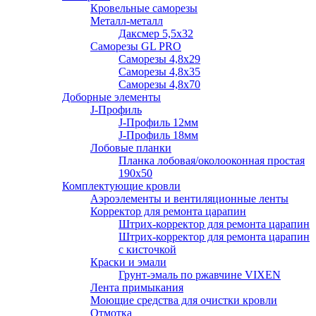
Кровельные саморезы
Металл-металл
Даксмер 5,5х32
Саморезы GL PRO
Сaморезы 4,8х29
Сaморезы 4,8х35
Сaморезы 4,8х70
Доборные элементы
J-Профиль
J-Профиль 12мм
J-Профиль 18мм
Лобовые планки
Планка лобовая/околооконная простая
190х50
Комплектующие кровли
Аэроэлементы и вентиляционные ленты
Корректор для ремонта царапин
Штрих-корректор для ремонта царапин
Штрих-корректор для ремонта царапин
с кисточкой
Краски и эмали
Грунт-эмаль по ржавчине VIXEN
Лента примыкания
Моющие средства для очистки кровли
Отмотка