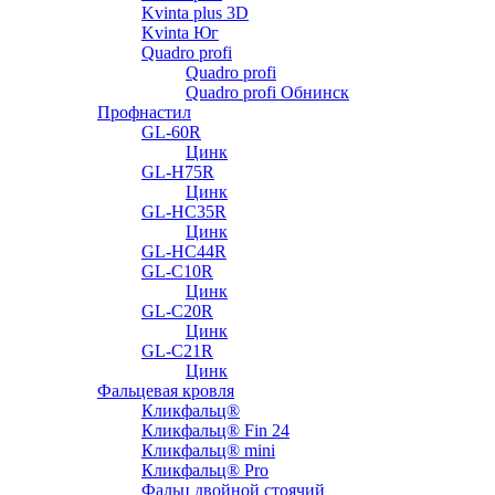
Kvinta plus 3D
Kvinta Юг
Quadro profi
Quadro profi
Quadro profi Обнинск
Профнастил
GL-60R
Цинк
GL-H75R
Цинк
GL-HC35R
Цинк
GL-HC44R
GL-С10R
Цинк
GL-С20R
Цинк
GL-С21R
Цинк
Фальцевая кровля
Кликфальц®
Кликфальц® Fin 24
Кликфальц® mini
Кликфальц® Pro
Фальц двойной стоячий