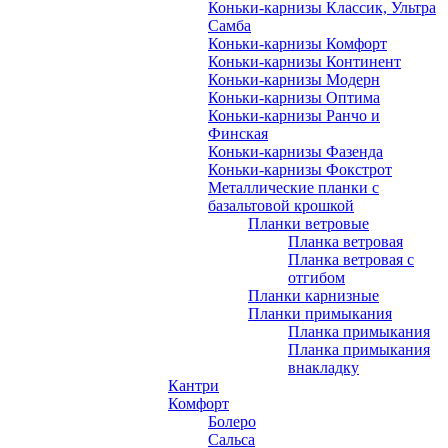
Коньки-карнизы Классик, Ультра
Самба
Коньки-карнизы Комфорт
Коньки-карнизы Континент
Коньки-карнизы Модерн
Коньки-карнизы Оптима
Коньки-карнизы Ранчо и
Финская
Коньки-карнизы Фазенда
Коньки-карнизы Фокстрот
Металлические планки с
базальтовой крошкой
Планки ветровые
Планка ветровая
Планка ветровая с
отгибом
Планки карнизные
Планки примыкания
Планка примыкания
Планка примыкания
внакладку
Кантри
Комфорт
Болеро
Сальса