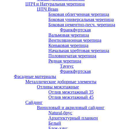
ЦПЧ и Натуральная черепица
ЦПЧ Braas
Боковая облегченная черепица
Боковая универсальная черепица
Боковая цементно-песч. черепица
Франкфуртская
Вальмовая черепица
Вентиляционная черепица
Коньковая черепица
Начальная хребтовая черепица
Половинчатая черепица
Рядная черепица
Таунус
Франкфуртская
Фасадные материалы
Металлические доборные элементы
Отливы межэтажные
Отлив межэтажный 35
Отлив межэтажный 45
Сайдинг
Виниловый и акриловый сайдинг
Natural-брус
Архитектурный планкен
Белый
Блок-хаус