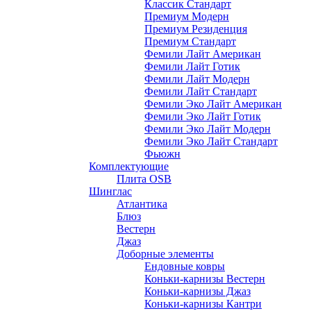
Классик Стандарт
Премиум Модерн
Премиум Резиденция
Премиум Стандарт
Фемили Лайт Американ
Фемили Лайт Готик
Фемили Лайт Модерн
Фемили Лайт Стандарт
Фемили Эко Лайт Американ
Фемили Эко Лайт Готик
Фемили Эко Лайт Модерн
Фемили Эко Лайт Стандарт
Фьюжн
Комплектующие
Плита OSB
Шинглас
Атлантика
Блюз
Вестерн
Джаз
Доборные элементы
Ендовные ковры
Коньки-карнизы Вестерн
Коньки-карнизы Джаз
Коньки-карнизы Кантри