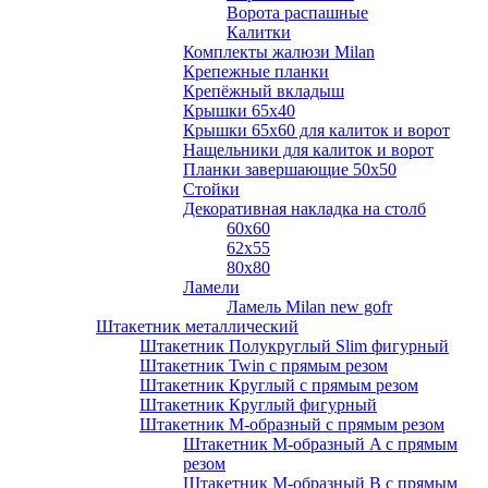
Ворота распашные
Калитки
Комплекты жалюзи Milan
Крепежные планки
Крепёжный вкладыш
Крышки 65х40
Крышки 65х60 для калиток и ворот
Нащельники для калиток и ворот
Планки завершающие 50х50
Стойки
Декоративная накладка на столб
60х60
62х55
80х80
Ламели
Ламель Milan new gofr
Штакетник металлический
Штакетник Полукруглый Slim фигурный
Штакетник Twin с прямым резом
Штакетник Круглый с прямым резом
Штакетник Круглый фигурный
Штакетник М-образный с прямым резом
Штакетник М-образный A с прямым
резом
Штакетник М-образный B с прямым