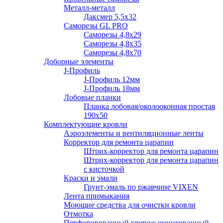
Металл-металл
Даксмер 5,5х32
Саморезы GL PRO
Сaморезы 4,8х29
Сaморезы 4,8х35
Сaморезы 4,8х70
Доборные элементы
J-Профиль
J-Профиль 12мм
J-Профиль 18мм
Лобовые планки
Планка лобовая/околооконная простая
190х50
Комплектующие кровли
Аэроэлементы и вентиляционные ленты
Корректор для ремонта царапин
Штрих-корректор для ремонта царапин
Штрих-корректор для ремонта царапин
с кисточкой
Краски и эмали
Грунт-эмаль по ржавчине VIXEN
Лента примыкания
Моющие средства для очистки кровли
Отмотка
Перфорированный крепеж оцинкованный