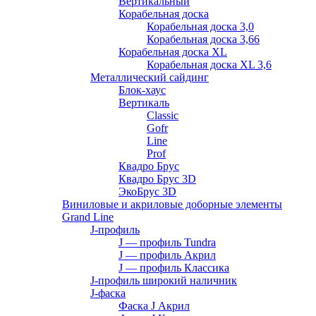
Вертикальный
Корабельная доска
Корабельная доска 3,0
Корабельная доска 3,66
Корабельная доска XL
Корабельная доска XL 3,6
Металлический сайдинг
Блок-хаус
Вертикаль
Classic
Gofr
Line
Prof
Квадро Брус
Квадро Брус 3D
ЭкоБрус 3D
Виниловые и акриловые доборные элементы
Grand Line
J-профиль
J — профиль Tundra
J — профиль Акрил
J — профиль Классика
J-профиль широкий наличник
J-фаска
Фаска J Акрил