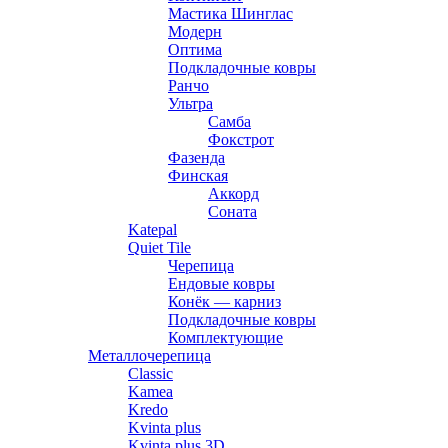
Мастика Шинглас
Модерн
Оптима
Подкладочные ковры
Ранчо
Ультра
Самба
Фокстрот
Фазенда
Финская
Аккорд
Соната
Katepal
Quiet Tile
Черепица
Ендовые ковры
Конёк — карниз
Подкладочные ковры
Комплектующие
Металлочерепица
Classic
Kamea
Kredo
Kvinta plus
Kvinta plus 3D