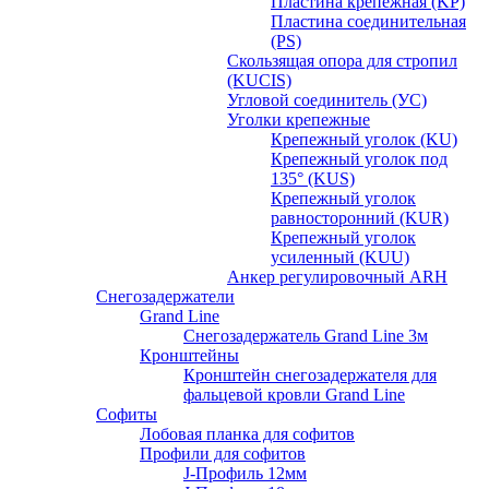
Пластина крепежная (KP)
Пластина соединительная
(PS)
Скользящая опора для стропил
(KUCIS)
Угловой соединитель (УС)
Уголки крепежныe
Крепежный уголок (KU)
Крепежный уголок под
135° (KUS)
Крепежный уголок
равносторонний (KUR)
Крепежный уголок
усиленный (KUU)
Анкер регулировочный ARH
Снегозадержатели
Grand Line
Снегозадержатель Grand Line 3м
Кронштейны
Кронштейн снегозадержателя для
фальцевой кровли Grand Line
Софиты
Лобовая планка для софитов
Профили для софитов
J-Профиль 12мм