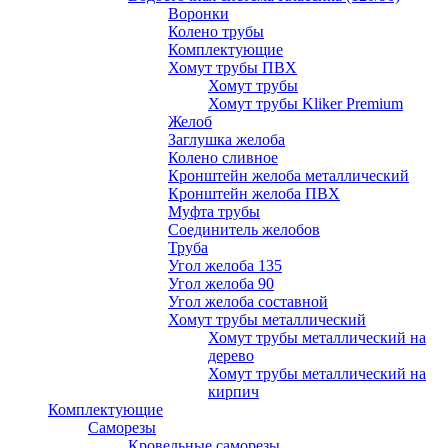
Воронки
Колено трубы
Комплектующие
Хомут трубы ПВХ
Хомут трубы
Хомут трубы Kliker Premium
Желоб
Заглушка желоба
Колено сливное
Кронштейн желоба металлический
Кронштейн желоба ПВХ
Муфта трубы
Соединитель желобов
Труба
Угол желоба 135
Угол желоба 90
Угол желоба составной
Хомут трубы металлический
Хомут трубы металлический на
дерево
Хомут трубы металлический на
кирпич
Комплектующие
Саморезы
Кровельные саморезы