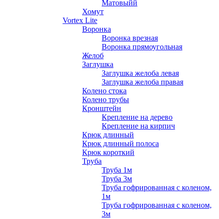
Матовыйй
Хомут
Vortex Lite
Воронка
Воронка врезная
Воронка прямоугольная
Желоб
Заглушка
Заглушка желоба левая
Заглушка желоба правая
Колено стока
Колено трубы
Кронштейн
Крепление на дерево
Крепление на кирпич
Крюк длинный
Крюк длинный полоса
Крюк короткий
Труба
Труба 1м
Труба 3м
Труба гофрированная с коленом,
1м
Труба гофрированная с коленом,
3м