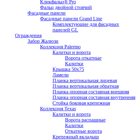
Кликфальц® Pro
Фальц двoйной стоячий
Фасадные панели
Фасадные панели Grand Line
Комплектующие для фасадных
панелей GL
Ограждения
Забор Жалюзи
Коллекция Palermo
Калитки и ворота
Ворота откатные
Калитки
Крышка 50х75
Ламели
Планка вертикальная лицевая
Планка вертикальная обратная
Планка опорная составная внешняя
Планка опорная составная внутренняя
Стойка боковая крепежная
Коллекция Texas
Калитки и ворота
Ворота распашные
Калитки
Откатные ворота
Крепежный вкладыш