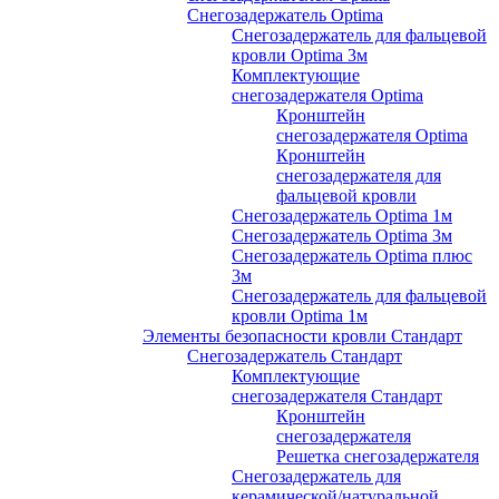
Снегозадержатель Optima
Снегозадержатель для фальцевой
кровли Optima 3м
Комплектующие
снегозадержателя Optima
Кронштейн
снегозадержателя Optima
Кронштейн
снегозадержателя для
фальцевой кровли
Снегозадержатель Optima 1м
Снегозадержатель Optima 3м
Снегозадержатель Optima плюс
3м
Снегозадержатель для фальцевой
кровли Optima 1м
Элементы безопасности кровли Стандарт
Снегозадержатель Стандарт
Комплектующие
снегозадержателя Стандарт
Кронштейн
снегозадержателя
Решетка снегозадержателя
Снегозадержатель для
керамической/натуральной