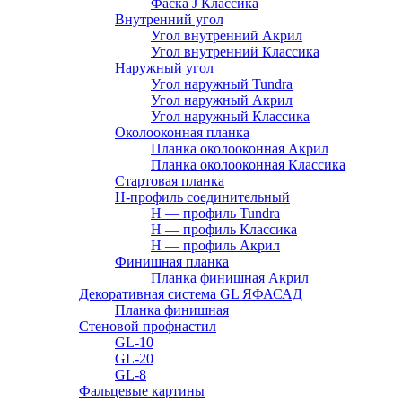
Фаска J Классика
Внутренний угол
Угол внутренний Акрил
Угол внутренний Классика
Наружный угол
Угол наружный Tundra
Угол наружный Акрил
Угол наружный Классика
Околооконная планка
Планка околооконная Акрил
Планка околооконная Классика
Стартовая планка
H-профиль соединительный
Н — профиль Tundra
H — профиль Классика
Н — профиль Акрил
Финишная планка
Планка финишная Акрил
Декоративная система GL ЯФАСАД
Планка финишная
Стеновой профнастил
GL-10
GL-20
GL-8
Фальцевые картины