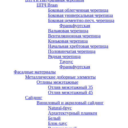
ЦПЧ Braas
Боковая облегченная черепица
Боковая универсальная черепица
Боковая цементно-песч. черепица
Франкфуртская
Вальмовая черепица
Вентиляционная черепица
Коньковая черепица
Начальная хребтовая черепица
Половинчатая черепица
Рядная черепица
Таунус
Франкфуртская
Фасадные материалы
Металлические доборные элементы
Отливы межэтажные
Отлив межэтажный 35
Отлив межэтажный 45
Сайдинг
Виниловый и акриловый сайдинг
Natural-брус
Архитектурный планкен
Белый
Блок-хаус