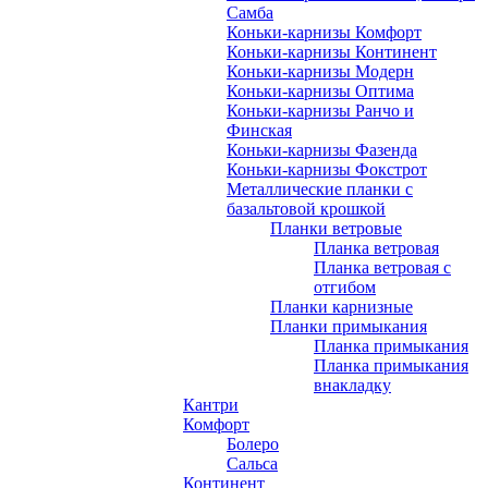
Самба
Коньки-карнизы Комфорт
Коньки-карнизы Континент
Коньки-карнизы Модерн
Коньки-карнизы Оптима
Коньки-карнизы Ранчо и
Финская
Коньки-карнизы Фазенда
Коньки-карнизы Фокстрот
Металлические планки с
базальтовой крошкой
Планки ветровые
Планка ветровая
Планка ветровая с
отгибом
Планки карнизные
Планки примыкания
Планка примыкания
Планка примыкания
внакладку
Кантри
Комфорт
Болеро
Сальса
Континент