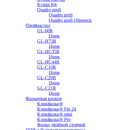
Kvinta Юг
Quadro profi
Quadro profi
Quadro profi Обнинск
Профнастил
GL-60R
Цинк
GL-H75R
Цинк
GL-HC35R
Цинк
GL-HC44R
GL-С10R
Цинк
GL-С20R
Цинк
GL-С21R
Цинк
Фальцевая кровля
Кликфальц®
Кликфальц® Fin 24
Кликфальц® mini
Кликфальц® Pro
Фальц двойной стоячий
ЦПЧ и Натуральная черепица