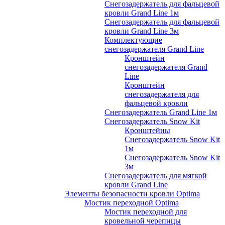
Снегозадержатель для фальцевой
кровли Grand Line 1м
Снегозадержатель для фальцевой
кровли Grand Line 3м
Комплектующие
снегозадержателя Grand Line
Кронштейн
снегозадержателя Grand
Line
Кронштейн
снегозадержателя для
фальцевой кровли
Снегозадержатель Grand Line 1м
Снегозадержатель Snow Kit
Кронштейны
Снегозадержатель Snow Kit
1м
Снегозадержатель Snow Kit
3м
Снегозадержатель для мягкой
кровли Grand Line
Элементы безопасности кровли Optima
Мостик переходной Optima
Мостик переходной для
кровельной черепицы