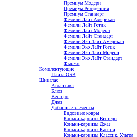
Премиум Модерн
Премиум Резиденция
Премиум Стандарт
Фемили Лайт Американ
Фемили Лайт Готик
Фемили Лайт Модерн
Фемили Лайт Стандарт
Фемили Эко Лайт Американ
Фемили Эко Лайт Готик
Фемили Эко Лайт Модерн
Фемили Эко Лайт Стандарт
Фьюжн
Комплектующие
Плита OSB
Шинглас
Атлантика
Блюз
Вестерн
Джаз
Доборные элементы
Ендовные ковры
Коньки-карнизы Вестерн
Коньки-карнизы Джаз
Коньки-карнизы Кантри
Коньки-карнизы Классик, Ультра