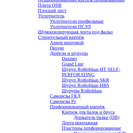
Плита OSB
Плоский лист
Уплотнитель
Уплотнители профильные
Уплотнители ПСУЛ
Шумоизолирующая лента под фальц
Строительный крепёж
Анкер винтовой
Гвозди
Дюбели и шурупы
Daxmer
Grand Line
Шуруп Rothoblaas HT SELF-
PERFORATING
Шуруп Rothoblaas SKR
Шуруп Rothoblaas НВS
Шурупы Rothoblaas
Саморeзы ГКД
Саморезы Pz
Перфорированный крепёж
Крепеж для балок и бруса
Держатель балки (DB)
Лента монтажнaя
Пластины перфорированные