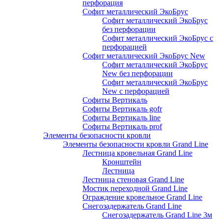
перфорация
Софит металлический ЭкоБрус
Софит металлический ЭкоБрус
без перфорации
Софит металлический ЭкоБрус с
перфорацией
Софит металлический ЭкоБрус New
Софит металлический ЭкоБрус
New без перфорации
Софит металлический ЭкоБрус
New с перфорацией
Софиты Вертикаль
Софиты Вертикаль gofr
Софиты Вертикаль line
Софиты Вертикаль prof
Элементы безопасности кровли
Элементы безопасности кровли Grand Line
Лестница кровельная Grand Line
Кронштейн
Лестница
Лестница стеновая Grand Line
Мостик переходной Grand Line
Ограждение кровельное Grand Line
Снегозадержатель Grand Line
Снегозадержатель Grand Line 3м