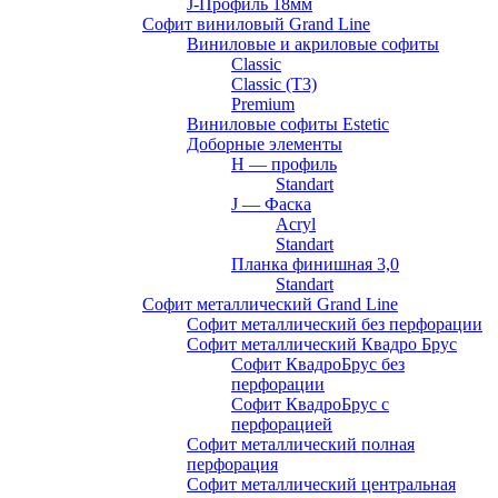
J-Профиль 18мм
Софит виниловый Grand Line
Виниловые и акриловые софиты
Classic
Classic (T3)
Premium
Виниловые софиты Estetic
Доборные элементы
H — профиль
Standart
J — Фаска
Acryl
Standart
Планка финишная 3,0
Standart
Софит металлический Grand Line
Софит металлический без перфорации
Софит металлический Квадро Брус
Софит КвадроБрус без
перфорации
Софит КвадроБрус с
перфорацией
Софит металлический полная
перфорация
Софит металлический центральная