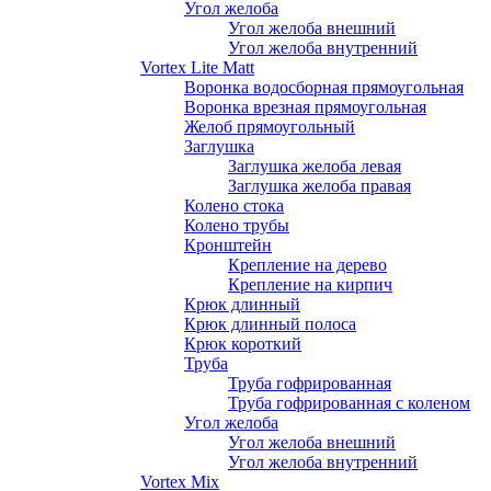
Угол желоба
Угол желоба внешний
Угол желоба внутренний
Vortex Lite Matt
Воронка водосборная прямоугольная
Воронка врезная прямоугольная
Желоб прямоугольный
Заглушка
Заглушка желоба левая
Заглушка желоба правая
Колено стока
Колено трубы
Кронштейн
Крепление на дерево
Крепление на кирпич
Крюк длинный
Крюк длинный полоса
Крюк короткий
Труба
Труба гофрированная
Труба гофрированная с коленом
Угол желоба
Угол желоба внешний
Угол желоба внутренний
Vortex Mix