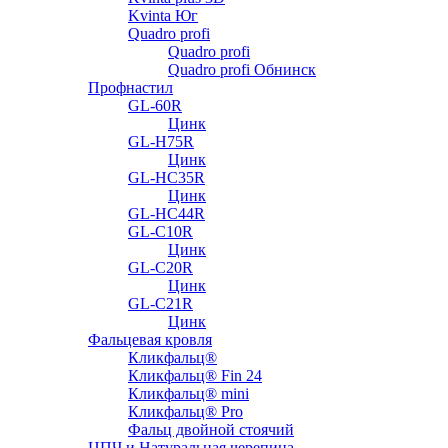
Kvinta Юг
Quadro profi
Quadro profi
Quadro profi Обнинск
Профнастил
GL-60R
Цинк
GL-H75R
Цинк
GL-HC35R
Цинк
GL-HC44R
GL-С10R
Цинк
GL-С20R
Цинк
GL-С21R
Цинк
Фальцевая кровля
Кликфальц®
Кликфальц® Fin 24
Кликфальц® mini
Кликфальц® Pro
Фальц двойной стоячий
ЦПЧ и Натуральная черепица