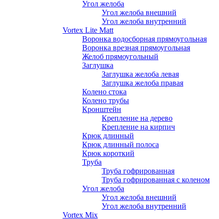
Угол желоба
Угол желоба внешний
Угол желоба внутренний
Vortex Lite Matt
Воронка водосборная прямоугольная
Воронка врезная прямоугольная
Желоб прямоугольный
Заглушка
Заглушка желоба левая
Заглушка желоба правая
Колено стока
Колено трубы
Кронштейн
Крепление на дерево
Крепление на кирпич
Крюк длинный
Крюк длинный полоса
Крюк короткий
Труба
Труба гофрированная
Труба гофрированная с коленом
Угол желоба
Угол желоба внешний
Угол желоба внутренний
Vortex Mix