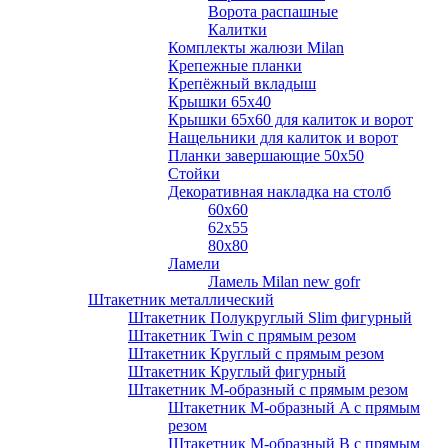
Ворота распашные
Калитки
Комплекты жалюзи Milan
Крепежные планки
Крепёжный вкладыш
Крышки 65х40
Крышки 65х60 для калиток и ворот
Нащельники для калиток и ворот
Планки завершающие 50х50
Стойки
Декоративная накладка на столб
60х60
62х55
80х80
Ламели
Ламель Milan new gofr
Штакетник металлический
Штакетник Полукруглый Slim фигурный
Штакетник Twin с прямым резом
Штакетник Круглый с прямым резом
Штакетник Круглый фигурный
Штакетник М-образный с прямым резом
Штакетник М-образный A с прямым
резом
Штакетник М-образный B с прямым