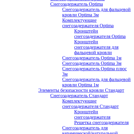
Снегозадержатель Optima
Снегозадержатель для фальцевой
кровли Optima 3м
Комплектующие
снегозадержателя Optima
Кронштейн
снегозадержателя Optima
Кронштейн
снегозадержателя для
фальцевой кровли
Снегозадержатель Optima 1м
Снегозадержатель Optima 3м
Снегозадержатель Optima плюс
3м
Снегозадержатель для фальцевой
кровли Optima 1м
Элементы безопасности кровли Стандарт
Снегозадержатель Стандарт
Комплектующие
снегозадержателя Стандарт
Кронштейн
снегозадержателя
Решетка снегозадержателя
Снегозадержатель для
керамической/натуральной