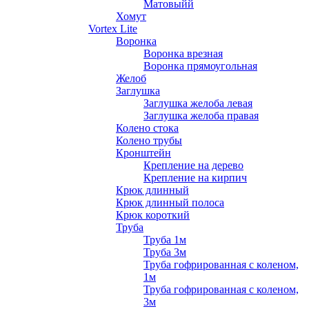
Матовыйй
Хомут
Vortex Lite
Воронка
Воронка врезная
Воронка прямоугольная
Желоб
Заглушка
Заглушка желоба левая
Заглушка желоба правая
Колено стока
Колено трубы
Кронштейн
Крепление на дерево
Крепление на кирпич
Крюк длинный
Крюк длинный полоса
Крюк короткий
Труба
Труба 1м
Труба 3м
Труба гофрированная с коленом,
1м
Труба гофрированная с коленом,
3м