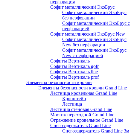
перфорация
Софит металлический ЭкоБрус
Софит металлический ЭкоБрус
без перфорации
Софит металлический ЭкоБрус с
перфорацией
Софит металлический ЭкоБрус New
Софит металлический ЭкоБрус
New без перфорации
Софит металлический ЭкоБрус
New с перфорацией
Софиты Вертикаль
Софиты Вертикаль gofr
Софиты Вертикаль line
Софиты Вертикаль prof
Элементы безопасности кровли
Элементы безопасности кровли Grand Line
Лестница кровельная Grand Line
Кронштейн
Лестница
Лестница стеновая Grand Line
Мостик переходной Grand Line
Ограждение кровельное Grand Line
Снегозадержатель Grand Line
Снегозадержатель Grand Line 3м