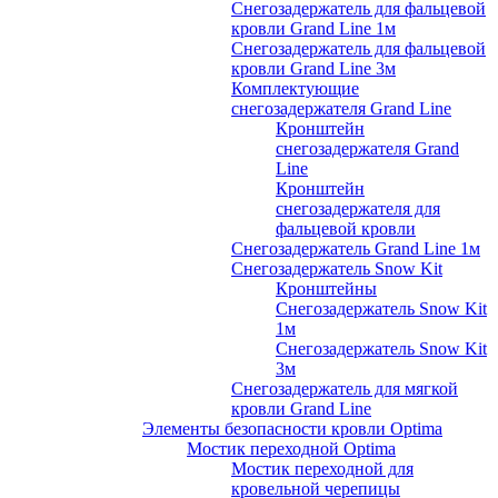
Снегозадержатель для фальцевой
кровли Grand Line 1м
Снегозадержатель для фальцевой
кровли Grand Line 3м
Комплектующие
снегозадержателя Grand Line
Кронштейн
снегозадержателя Grand
Line
Кронштейн
снегозадержателя для
фальцевой кровли
Снегозадержатель Grand Line 1м
Снегозадержатель Snow Kit
Кронштейны
Снегозадержатель Snow Kit
1м
Снегозадержатель Snow Kit
3м
Снегозадержатель для мягкой
кровли Grand Line
Элементы безопасности кровли Optima
Мостик переходной Optima
Мостик переходной для
кровельной черепицы