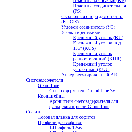
Пластина крепежная (KP)
Пластина соединительная
(PS)
Скользящая опора для стропил
(KUCIS)
Угловой соединитель (УС)
Уголки крепежныe
Крепежный уголок (KU)
Крепежный уголок под
135° (KUS)
Крепежный уголок
равносторонний (KUR)
Крепежный уголок
усиленный (KUU)
Анкер регулировочный ARH
Снегозадержатели
Grand Line
Снегозадержатель Grand Line 3м
Кронштейны
Кронштейн снегозадержателя для
фальцевой кровли Grand Line
Софиты
Лобовая планка для софитов
Профили для софитов
J-Профиль 12мм