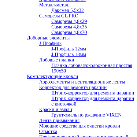
Металл-металл
Даксмер 5,5х32
Саморезы GL PRO
Сaморезы 4,8х29
Сaморезы 4,8х35
Сaморезы 4,8х70
Доборные элементы
J-Профиль
J-Профиль 12мм
J-Профиль 18мм
Лобовые планки
Планка лобовая/околооконная простая
190х50
Комплектующие кровли
Аэроэлементы и вентиляционные ленты
Корректор для ремонта царапин
Штрих-корректор для ремонта царапин
Штрих-корректор для ремонта царапин
с кисточкой
Краски и эмали
Грунт-эмаль по ржавчине VIXEN
Лента примыкания
Моющие средства для очистки кровли
Отмотка
Перфорированный крепеж оцинкованный