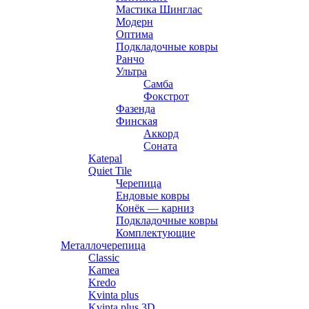
Мастика Шинглас
Модерн
Оптима
Подкладочные ковры
Ранчо
Ультра
Самба
Фокстрот
Фазенда
Финская
Аккорд
Соната
Katepal
Quiet Tile
Черепица
Ендовые ковры
Конёк — карниз
Подкладочные ковры
Комплектующие
Металлочерепица
Classic
Kamea
Kredo
Kvinta plus
Kvinta plus 3D