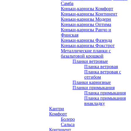
Самба
Коньки-карнизы Комфорт
Коньки-карнизы Континент
Коньки-карнизы Модерн
Коньки-карнизы Оптима
Коньки-карнизы Ранчо и
Финская
Коньки-карнизы Фазенда
Коньки-карнизы Фокстрот
Металлические планки с
базальтовой крошкой
Планки ветровые
Планка ветровая
Планка ветровая с
отгибом
Планки карнизные
Планки примыкания
Планка примыкания
Планка примыкания
внакладку
Кантри
Комфорт
Болеро
Сальса
Континент