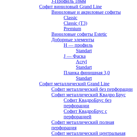
J-Профиль 18мм
Софит виниловый Grand Line
Виниловые и акриловые софиты
Classic
Classic (T3)
Premium
Виниловые софиты Estetic
Доборные элементы
H — профиль
Standart
J — Фаска
Acryl
Standart
Планка финишная 3,0
Standart
Софит металлический Grand Line
Софит металлический без перфорации
Софит металлический Квадро Брус
Софит КвадроБрус без
перфорации
Софит КвадроБрус с
перфорацией
Софит металлический полная
перфорация
Софит металлический центральная