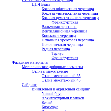
ЦПЧ Braas
Боковая облегченная черепица
Боковая универсальная черепица
Боковая цементно-песч. черепица
Франкфуртская
Вальмовая черепица
Вентиляционная черепица
Коньковая черепица
Начальная хребтовая черепица
Половинчатая черепица
Рядная черепица
Таунус
Франкфуртская
Фасадные материалы
Металлические доборные элементы
Отливы межэтажные
Отлив межэтажный 35
Отлив межэтажный 45
Сайдинг
Виниловый и акриловый сайдинг
Natural-брус
Архитектурный планкен
Белый
Блок-хаус