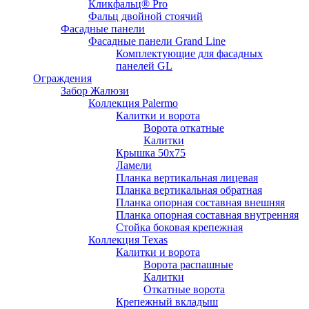
Кликфальц® Pro
Фальц двoйной стоячий
Фасадные панели
Фасадные панели Grand Line
Комплектующие для фасадных
панелей GL
Ограждения
Забор Жалюзи
Коллекция Palermo
Калитки и ворота
Ворота откатные
Калитки
Крышка 50х75
Ламели
Планка вертикальная лицевая
Планка вертикальная обратная
Планка опорная составная внешняя
Планка опорная составная внутренняя
Стойка боковая крепежная
Коллекция Texas
Калитки и ворота
Ворота распашные
Калитки
Откатные ворота
Крепежный вкладыш