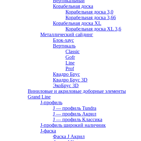
Вертикальный
Корабельная доска
Корабельная доска 3,0
Корабельная доска 3,66
Корабельная доска XL
Корабельная доска XL 3,6
Металлический сайдинг
Блок-хаус
Вертикаль
Classic
Gofr
Line
Prof
Квадро Брус
Квадро Брус 3D
ЭкоБрус 3D
Виниловые и акриловые доборные элементы
Grand Line
J-профиль
J — профиль Tundra
J — профиль Акрил
J — профиль Классика
J-профиль широкий наличник
J-фаска
Фаска J Акрил