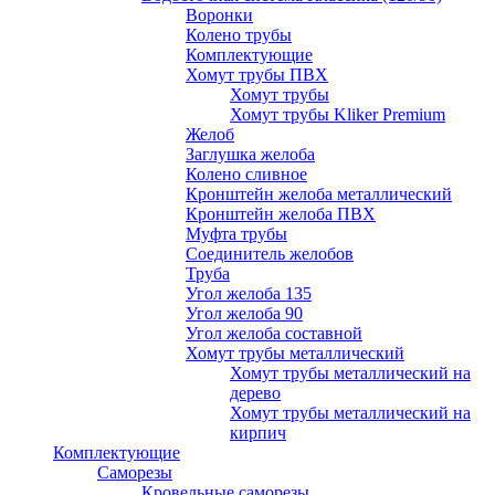
Воронки
Колено трубы
Комплектующие
Хомут трубы ПВХ
Хомут трубы
Хомут трубы Kliker Premium
Желоб
Заглушка желоба
Колено сливное
Кронштейн желоба металлический
Кронштейн желоба ПВХ
Муфта трубы
Соединитель желобов
Труба
Угол желоба 135
Угол желоба 90
Угол желоба составной
Хомут трубы металлический
Хомут трубы металлический на
дерево
Хомут трубы металлический на
кирпич
Комплектующие
Саморезы
Кровельные саморезы