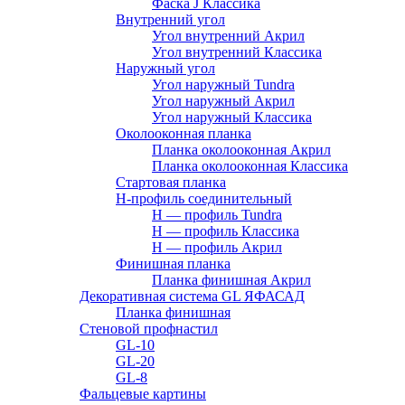
Фаска J Классика
Внутренний угол
Угол внутренний Акрил
Угол внутренний Классика
Наружный угол
Угол наружный Tundra
Угол наружный Акрил
Угол наружный Классика
Околооконная планка
Планка околооконная Акрил
Планка околооконная Классика
Стартовая планка
H-профиль соединительный
Н — профиль Tundra
H — профиль Классика
Н — профиль Акрил
Финишная планка
Планка финишная Акрил
Декоративная система GL ЯФАСАД
Планка финишная
Стеновой профнастил
GL-10
GL-20
GL-8
Фальцевые картины