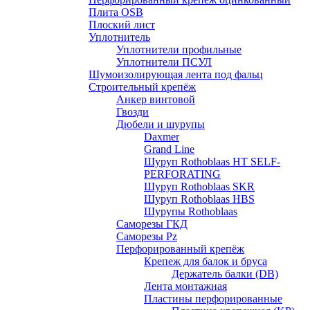
Плита OSB
Плоский лист
Уплотнитель
Уплотнители профильные
Уплотнители ПСУЛ
Шумоизолирующая лента под фальц
Строительный крепёж
Анкер винтовой
Гвозди
Дюбели и шурупы
Daxmer
Grand Line
Шуруп Rothoblaas HT SELF-
PERFORATING
Шуруп Rothoblaas SKR
Шуруп Rothoblaas НВS
Шурупы Rothoblaas
Саморeзы ГКД
Саморезы Pz
Перфорированный крепёж
Крепеж для балок и бруса
Держатель балки (DB)
Лента монтажнaя
Пластины перфорированные