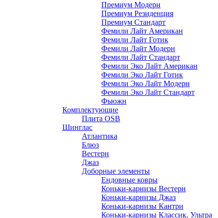
Премиум Модерн
Премиум Резиденция
Премиум Стандарт
Фемили Лайт Американ
Фемили Лайт Готик
Фемили Лайт Модерн
Фемили Лайт Стандарт
Фемили Эко Лайт Американ
Фемили Эко Лайт Готик
Фемили Эко Лайт Модерн
Фемили Эко Лайт Стандарт
Фьюжн
Комплектующие
Плита OSB
Шинглас
Атлантика
Блюз
Вестерн
Джаз
Доборные элементы
Ендовные ковры
Коньки-карнизы Вестерн
Коньки-карнизы Джаз
Коньки-карнизы Кантри
Коньки-карнизы Классик, Ультра