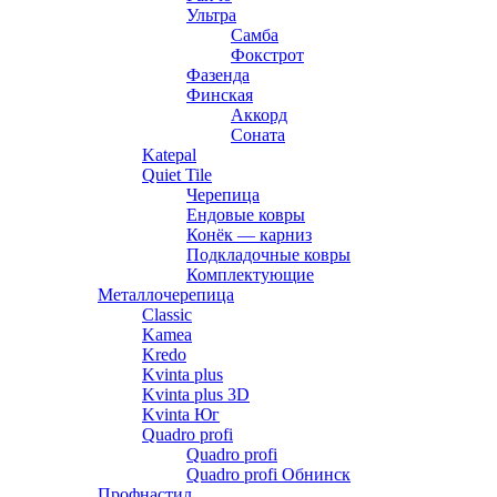
Ультра
Самба
Фокстрот
Фазенда
Финская
Аккорд
Соната
Katepal
Quiet Tile
Черепица
Ендовые ковры
Конёк — карниз
Подкладочные ковры
Комплектующие
Металлочерепица
Classic
Kamea
Kredo
Kvinta plus
Kvinta plus 3D
Kvinta Юг
Quadro profi
Quadro profi
Quadro profi Обнинск
Профнастил