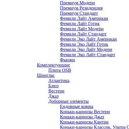
Премиум Модерн
Премиум Резиденция
Премиум Стандарт
Фемили Лайт Американ
Фемили Лайт Готик
Фемили Лайт Модерн
Фемили Лайт Стандарт
Фемили Эко Лайт Американ
Фемили Эко Лайт Готик
Фемили Эко Лайт Модерн
Фемили Эко Лайт Стандарт
Фьюжн
Комплектующие
Плита OSB
Шинглас
Атлантика
Блюз
Вестерн
Джаз
Доборные элементы
Ендовные ковры
Коньки-карнизы Вестерн
Коньки-карнизы Джаз
Коньки-карнизы Кантри
Коньки-карнизы Классик, Ультра 