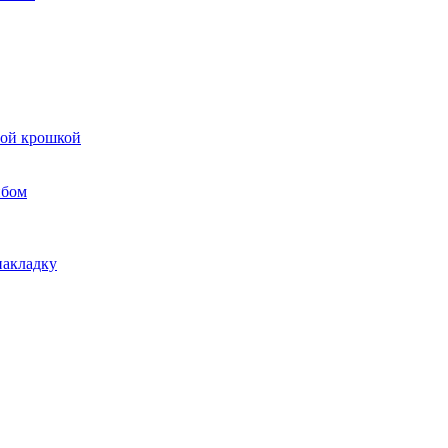
вой крошкой
ибом
накладку