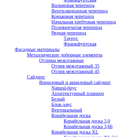
Вальмовая черепица
Вентиляционная черепица
Коньковая черепица
Начальная хребтовая черепица
Половинчатая черепица
Рядная черепица
Таунус
Франкфуртская
Фасадные материалы
Металлические доборные элементы
Отливы межэтажные
Отлив межэтажный 35
Отлив межэтажный 45
Сайдинг
Виниловый и акриловый сайдинг
Natural-брус
Архитектурный планкен
Белый
Блок-хаус
Вертикальный
Корабельная доска
Корабельная доска 3,0
Корабельная доска 3,66
Корабельная доска XL