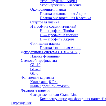
Угол наружный Акрил
Угол наружный Классика
Околооконная планка
Планка околооконная Акрил
Планка околооконная Классика
Стартовая планка
H-профиль соединительный
Н — профиль Tundra
H — профиль Классика
Н — профиль Акрил
Финишная планка
Планка финишная Акрил
Декоративная система GL ЯФАСАД
Планка финишная
Стеновой профнастил
GL-10
GL-20
GL-8
Фальцевые картины
Кликфальц® Pro
Фальц двoйной стоячий
Фасадные панели
Фасадные панели Grand Line
Комплектующие для фасадных панелей
Ограждения