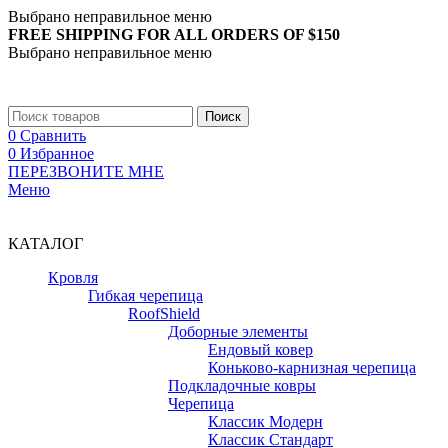
Выбрано неправильное меню
FREE SHIPPING FOR ALL ORDERS OF $150
Выбрано неправильное меню
+7 (988) 890-30-00
Поиск
0
Сравнить
0
Избранное
ПЕРЕЗВОНИТЕ МНЕ
Меню
+7 (988) 890-30-00
КАТАЛОГ
Кровля
Гибкая черепица
RoofShield
Доборные элементы
Ендовый ковер
Коньково-карнизная черепица
Подкладочные ковры
Черепица
Классик Модерн
Классик Стандарт