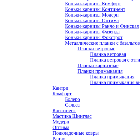
Коньки-карнизы Комфорт
Коньки-карнизы Континент
Коньки-карнизы Модерн
Коньки-карнизы Оптима
Коньки-карнизы Ранчо и Финская
Коньки-карнизы Фазенда
Коньки-карнизы Фокстрот
Металлические планки с базальто
Планки ветровые
Планка ветровая
Планка ветровая с отг
Планки карнизные
Планки примыкания
Планка примыкания
Планка примыкания в
Кантри
Комфорт
Болеро
Сальса
Континент
Мастика Шинглас
Модерн
Оптима
Подкладочные ковры
Ранчо