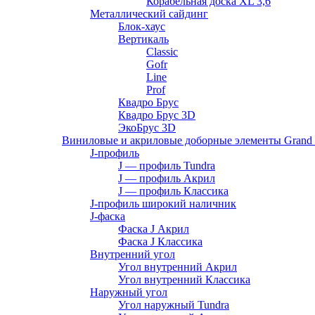
Корабельная доска XL 3,6
Металлический сайдинг
Блок-хаус
Вертикаль
Classic
Gofr
Line
Prof
Квадро Брус
Квадро Брус 3D
ЭкоБрус 3D
Виниловые и акриловые доборные элементы Grand 
J-профиль
J — профиль Tundra
J — профиль Акрил
J — профиль Классика
J-профиль широкий наличник
J-фаска
Фаска J Акрил
Фаска J Классика
Внутренний угол
Угол внутренний Акрил
Угол внутренний Классика
Наружный угол
Угол наружный Tundra