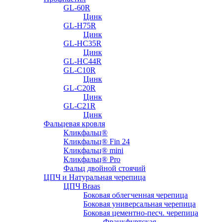
GL-60R
Цинк
GL-H75R
Цинк
GL-HC35R
Цинк
GL-HC44R
GL-С10R
Цинк
GL-С20R
Цинк
GL-С21R
Цинк
Фальцевая кровля
Кликфальц®
Кликфальц® Fin 24
Кликфальц® mini
Кликфальц® Pro
Фальц двойной стоячий
ЦПЧ и Натуральная черепица
ЦПЧ Braas
Боковая облегченная черепица
Боковая универсальная черепица
Боковая цементно-песч. черепица
Франкфуртская