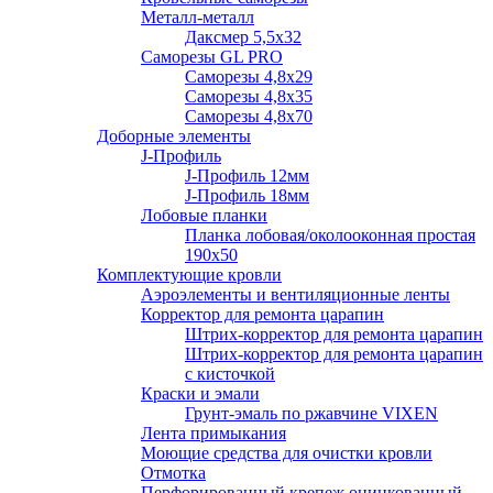
Металл-металл
Даксмер 5,5х32
Саморезы GL PRO
Сaморезы 4,8х29
Сaморезы 4,8х35
Сaморезы 4,8х70
Доборные элементы
J-Профиль
J-Профиль 12мм
J-Профиль 18мм
Лобовые планки
Планка лобовая/околооконная простая
190х50
Комплектующие кровли
Аэроэлементы и вентиляционные ленты
Корректор для ремонта царапин
Штрих-корректор для ремонта царапин
Штрих-корректор для ремонта царапин
с кисточкой
Краски и эмали
Грунт-эмаль по ржавчине VIXEN
Лента примыкания
Моющие средства для очистки кровли
Отмотка
Перфорированный крепеж оцинкованный