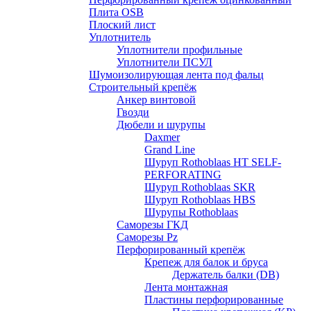
Плита OSB
Плоский лист
Уплотнитель
Уплотнители профильные
Уплотнители ПСУЛ
Шумоизолирующая лента под фальц
Строительный крепёж
Анкер винтовой
Гвозди
Дюбели и шурупы
Daxmer
Grand Line
Шуруп Rothoblaas HT SELF-
PERFORATING
Шуруп Rothoblaas SKR
Шуруп Rothoblaas НВS
Шурупы Rothoblaas
Саморeзы ГКД
Саморезы Pz
Перфорированный крепёж
Крепеж для балок и бруса
Держатель балки (DB)
Лента монтажнaя
Пластины перфорированные