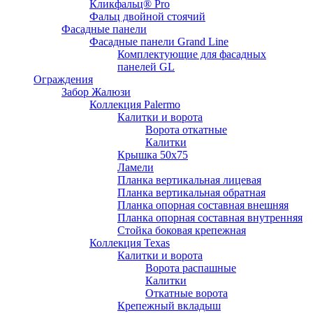
Кликфальц® Pro
Фальц двoйной стоячий
Фасадные панели
Фасадные панели Grand Line
Комплектующие для фасадных
панелей GL
Ограждения
Забор Жалюзи
Коллекция Palermo
Калитки и ворота
Ворота откатные
Калитки
Крышка 50х75
Ламели
Планка вертикальная лицевая
Планка вертикальная обратная
Планка опорная составная внешняя
Планка опорная составная внутренняя
Стойка боковая крепежная
Коллекция Texas
Калитки и ворота
Ворота распашные
Калитки
Откатные ворота
Крепежный вкладыш