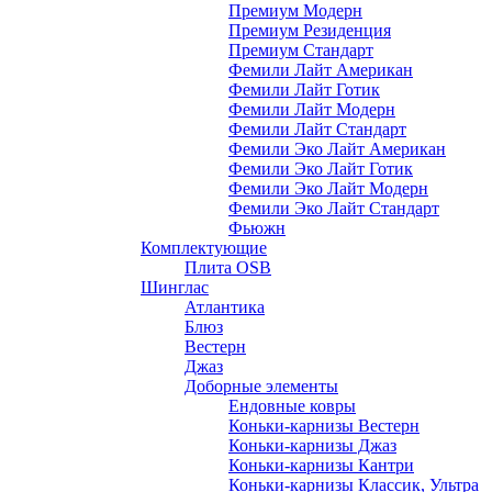
Премиум Модерн
Премиум Резиденция
Премиум Стандарт
Фемили Лайт Американ
Фемили Лайт Готик
Фемили Лайт Модерн
Фемили Лайт Стандарт
Фемили Эко Лайт Американ
Фемили Эко Лайт Готик
Фемили Эко Лайт Модерн
Фемили Эко Лайт Стандарт
Фьюжн
Комплектующие
Плита OSB
Шинглас
Атлантика
Блюз
Вестерн
Джаз
Доборные элементы
Ендовные ковры
Коньки-карнизы Вестерн
Коньки-карнизы Джаз
Коньки-карнизы Кантри
Коньки-карнизы Классик, Ультра