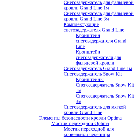
Снегозадержатель для фальцевой
кровли Grand Line 1м
Снегозадержатель для фальцевой
кровли Grand Line 3м
Комплектующие
снегозадержателя Grand Line
Кронштейн
снегозадержателя Grand
Line
Кронштейн
снегозадержателя для
фальцевой кровли
Снегозадержатель Grand Line 1м
Снегозадержатель Snow Kit
Кронштейны
Снегозадержатель Snow Kit
1м
Снегозадержатель Snow Kit
3м
Снегозадержатель для мягкой
кровли Grand Line
Элементы безопасности кровли Optima
Мостик переходной Optima
Мостик переходной для
кровельной черепицы