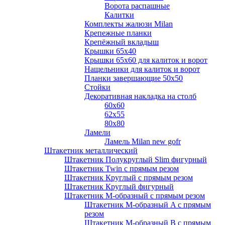
Ворота распашные
Калитки
Комплекты жалюзи Milan
Крепежные планки
Крепёжный вкладыш
Крышки 65х40
Крышки 65х60 для калиток и ворот
Нащельники для калиток и ворот
Планки завершающие 50х50
Стойки
Декоративная накладка на столб
60х60
62х55
80х80
Ламели
Ламель Milan new gofr
Штакетник металлический
Штакетник Полукруглый Slim фигурный
Штакетник Twin с прямым резом
Штакетник Круглый с прямым резом
Штакетник Круглый фигурный
Штакетник М-образный с прямым резом
Штакетник М-образный A с прямым
резом
Штакетник М-образный B с прямым