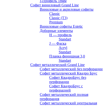
J-Профиль 18мм
Софит виниловый Grand Line
Виниловые и акриловые софиты
Classic
Classic (T3)
Premium
Виниловые софиты Estetic
Доборные элементы
H — профиль
Standart
J — Фаска
Acryl
Standart
Планка финишная 3,0
Standart
Софит металлический Grand Line
Софит металлический без перфорации
Софит металлический Квадро Брус
Софит КвадроБрус без
перфорации
Софит КвадроБрус с
перфорацией
Софит металлический полная
перфорация
Софит металлический центральная