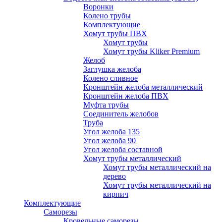
Воронки
Колено трубы
Комплектующие
Хомут трубы ПВХ
Хомут трубы
Хомут трубы Kliker Premium
Желоб
Заглушка желоба
Колено сливное
Кронштейн желоба металлический
Кронштейн желоба ПВХ
Муфта трубы
Соединитель желобов
Труба
Угол желоба 135
Угол желоба 90
Угол желоба составной
Хомут трубы металлический
Хомут трубы металлический на
дерево
Хомут трубы металлический на
кирпич
Комплектующие
Саморезы
Кровельные саморезы