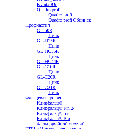
Kvinta Юг
Quadro profi
Quadro profi
Quadro profi Обнинск
Профнастил
GL-60R
Цинк
GL-H75R
Цинк
GL-HC35R
Цинк
GL-HC44R
GL-С10R
Цинк
GL-С20R
Цинк
GL-С21R
Цинк
Фальцевая кровля
Кликфальц®
Кликфальц® Fin 24
Кликфальц® mini
Кликфальц® Pro
Фальц двойной стоячий
ЦПЧ и Натуральная черепица