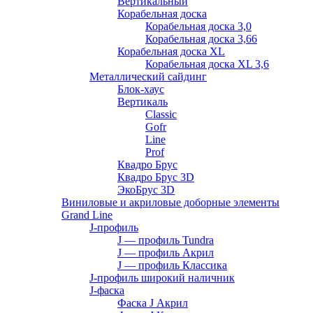
Вертикальный
Корабельная доска
Корабельная доска 3,0
Корабельная доска 3,66
Корабельная доска XL
Корабельная доска XL 3,6
Металлический сайдинг
Блок-хаус
Вертикаль
Classic
Gofr
Line
Prof
Квадро Брус
Квадро Брус 3D
ЭкоБрус 3D
Виниловые и акриловые доборные элементы
Grand Line
J-профиль
J — профиль Tundra
J — профиль Акрил
J — профиль Классика
J-профиль широкий наличник
J-фаска
Фаска J Акрил