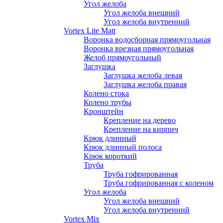
Угол желоба
Угол желоба внешний
Угол желоба внутренний
Vortex Lite Matt
Воронка водосборная прямоугольная
Воронка врезная прямоугольная
Желоб прямоугольный
Заглушка
Заглушка желоба левая
Заглушка желоба правая
Колено стока
Колено трубы
Кронштейн
Крепление на дерево
Крепление на кирпич
Крюк длинный
Крюк длинный полоса
Крюк короткий
Труба
Труба гофрированная
Труба гофрированная с коленом
Угол желоба
Угол желоба внешний
Угол желоба внутренний
Vortex Mix