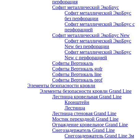
перфорация
Софит металлический ЭкоБрус
Софит металлический ЭкоБрус
без перфорации
Софит металлический ЭкоБрус с
перфорацией
Софит металлический ЭкоБрус New
Софит металлический ЭкоБрус
New без перфорации
Софит металлический ЭкоБрус
New с перфорацией
Софиты Вертикаль
Софиты Вертикаль gofr
Софиты Вертикаль line
Софиты Вертикаль prof
Элементы безопасности кровли
Элементы безопасности кровли Grand Line
Лестница кровельная Grand Line
Кронштейн
Лестница
Лестница стеновая Grand Line
Мостик переходной Grand Line
Ограждение кровельное Grand Line
Снегозадержатель Grand Line
Снегозадержатель Grand Line 3м