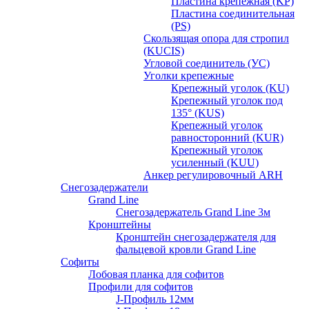
Пластина крепежная (KP)
Пластина соединительная
(PS)
Скользящая опора для стропил
(KUCIS)
Угловой соединитель (УС)
Уголки крепежныe
Крепежный уголок (KU)
Крепежный уголок под
135° (KUS)
Крепежный уголок
равносторонний (KUR)
Крепежный уголок
усиленный (KUU)
Анкер регулировочный ARH
Снегозадержатели
Grand Line
Снегозадержатель Grand Line 3м
Кронштейны
Кронштейн снегозадержателя для
фальцевой кровли Grand Line
Софиты
Лобовая планка для софитов
Профили для софитов
J-Профиль 12мм