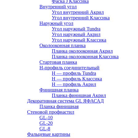
Фаска J Классика
Внутренний угол
Угол внутренний Акрил
Угол внутренний Классика
Наружный угол
Угол наружный Tundra
Угол наружный Акрил
Угол наружный Классика
Околооконная планка
Планка околооконная Акрил
Планка околооконная Классика
Стартовая планка
H-профиль соединительный
Н — профиль Tundra
H — профиль Классика
Н — профиль Акрил
Финишная планка
Планка финишная Акрил
Декоративная система GL ЯФАСАД
Планка финишная
Стеновой профнастил
GL-10
GL-20
GL-8
Фальцевые картины