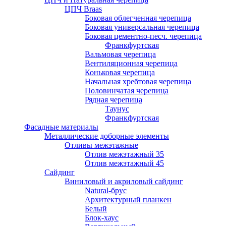
ЦПЧ Braas
Боковая облегченная черепица
Боковая универсальная черепица
Боковая цементно-песч. черепица
Франкфуртская
Вальмовая черепица
Вентиляционная черепица
Коньковая черепица
Начальная хребтовая черепица
Половинчатая черепица
Рядная черепица
Таунус
Франкфуртская
Фасадные материалы
Металлические доборные элементы
Отливы межэтажные
Отлив межэтажный 35
Отлив межэтажный 45
Сайдинг
Виниловый и акриловый сайдинг
Natural-брус
Архитектурный планкен
Белый
Блок-хаус