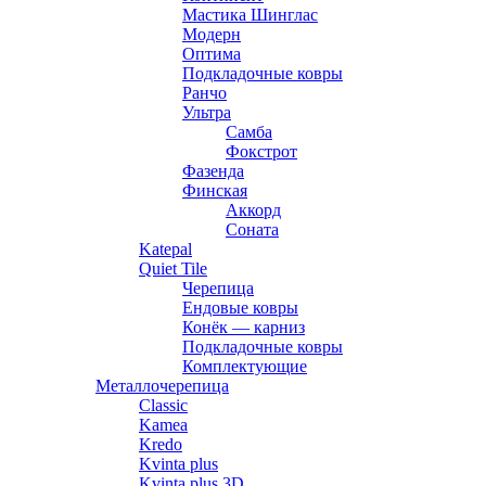
Мастика Шинглас
Модерн
Оптима
Подкладочные ковры
Ранчо
Ультра
Самба
Фокстрот
Фазенда
Финская
Аккорд
Соната
Katepal
Quiet Tile
Черепица
Ендовые ковры
Конёк — карниз
Подкладочные ковры
Комплектующие
Металлочерепица
Classic
Kamea
Kredo
Kvinta plus
Kvinta plus 3D