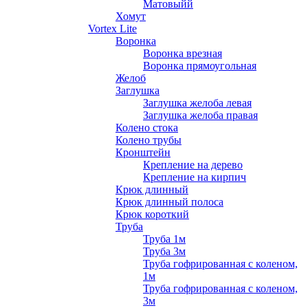
Матовыйй
Хомут
Vortex Lite
Воронка
Воронка врезная
Воронка прямоугольная
Желоб
Заглушка
Заглушка желоба левая
Заглушка желоба правая
Колено стока
Колено трубы
Кронштейн
Крепление на дерево
Крепление на кирпич
Крюк длинный
Крюк длинный полоса
Крюк короткий
Труба
Труба 1м
Труба 3м
Труба гофрированная с коленом,
1м
Труба гофрированная с коленом,
3м