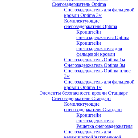
Снегозадержатель Optima
Снегозадержатель для фальцевой
кровли Optima 3м
Комплектующие
снегозадержателя Optima
Кронштейн
снегозадержателя Optima
Кронштейн
снегозадержателя для
фальцевой кровли
Снегозадержатель Optima 1м
Снегозадержатель Optima 3м
Снегозадержатель Optima плюс
3м
Снегозадержатель для фальцевой
кровли Optima 1м
Элементы безопасности кровли Стандарт
Снегозадержатель Стандарт
Комплектующие
снегозадержателя Стандарт
Кронштейн
снегозадержателя
Решетка снегозадержателя
Снегозадержатель для
керамической/натуральной