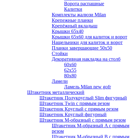
Ворота распашные
Калитки
Комплекты жалюзи Milan
Крепежные планки
Крепёжный вкладыш
Крышки 65х40
Крышки 65х60 для калиток и ворот
Нащельники для калиток и ворот
Планки завершающие 50х50
Стойки
Декоративная накладка на столб
60х60
62х55
80х80
Ламели
Ламель Milan new gofr
Штакетник металлический
Штакетник Полукруглый Slim фигурный
Штакетник Twin с прямым резом
Штакетник Круглый с прямым резом
Штакетник Круглый фигурный
Штакетник М-образный с прямым резом
Штакетник М-образный A с прямым
резом
Штакетник М-образный B с прямым