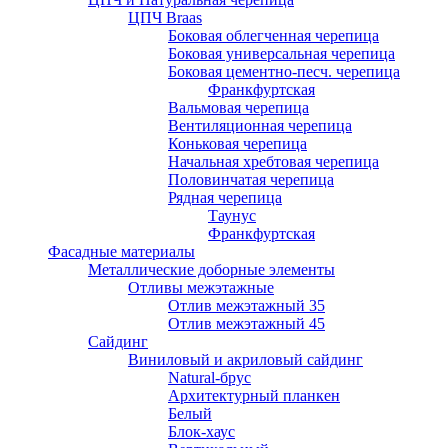
ЦПЧ Braas
Боковая облегченная черепица
Боковая универсальная черепица
Боковая цементно-песч. черепица
Франкфуртская
Вальмовая черепица
Вентиляционная черепица
Коньковая черепица
Начальная хребтовая черепица
Половинчатая черепица
Рядная черепица
Таунус
Франкфуртская
Фасадные материалы
Металлические доборные элементы
Отливы межэтажные
Отлив межэтажный 35
Отлив межэтажный 45
Сайдинг
Виниловый и акриловый сайдинг
Natural-брус
Архитектурный планкен
Белый
Блок-хаус