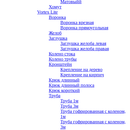
Матовыйй
Хомут
Vortex Lite
Воронка
Воронка врезная
Воронка прямоугольная
Желоб
Заглушка
Заглушка желоба левая
Заглушка желоба правая
Колено стока
Колено трубы
Кронштейн
Крепление на дерево
Крепление на кирпич
Крюк длинный
Крюк длинный полоса
Крюк короткий
Труба
Труба 1м
Труба 3м
Труба гофрированная с коленом,
1м
Труба гофрированная с коленом,
3м