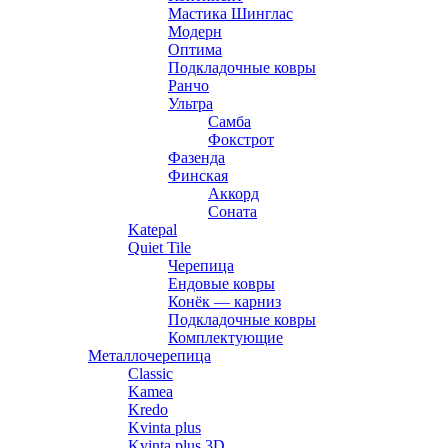
Мастика Шинглас
Модерн
Оптима
Подкладочные ковры
Ранчо
Ультра
Самба
Фокстрот
Фазенда
Финская
Аккорд
Соната
Katepal
Quiet Tile
Черепица
Ендовые ковры
Конёк — карниз
Подкладочные ковры
Комплектующие
Металлочерепица
Classic
Kamea
Kredo
Kvinta plus
Kvinta plus 3D