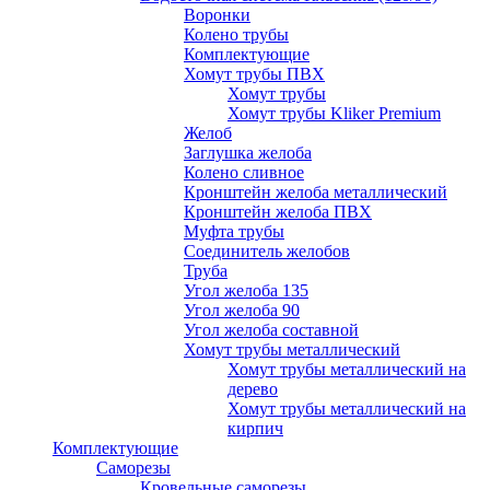
Воронки
Колено трубы
Комплектующие
Хомут трубы ПВХ
Хомут трубы
Хомут трубы Kliker Premium
Желоб
Заглушка желоба
Колено сливное
Кронштейн желоба металлический
Кронштейн желоба ПВХ
Муфта трубы
Соединитель желобов
Труба
Угол желоба 135
Угол желоба 90
Угол желоба составной
Хомут трубы металлический
Хомут трубы металлический на
дерево
Хомут трубы металлический на
кирпич
Комплектующие
Саморезы
Кровельные саморезы