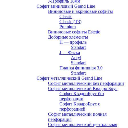
J-Профиль 18мм
Софит виниловый Grand Line
Виниловые и акриловые софиты
Classic
Classic (T3)
Premium
Виниловые софиты Estetic
Доборные элементы
H — профиль
Standart
J — Фаска
Acryl
Standart
Планка финишная 3,0
Standart
Софит металлический Grand Line
Софит металлический без перфорации
Софит металлический Квадро Брус
Софит КвадроБрус без
перфорации
Софит КвадроБрус с
перфорацией
Софит металлический полная
перфорация
Софит металлический центральная