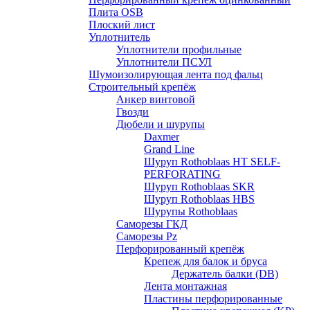
Плита OSB
Плоский лист
Уплотнитель
Уплотнители профильные
Уплотнители ПСУЛ
Шумоизолирующая лента под фальц
Строительный крепёж
Анкер винтовой
Гвозди
Дюбели и шурупы
Daxmer
Grand Line
Шуруп Rothoblaas HT SELF-
PERFORATING
Шуруп Rothoblaas SKR
Шуруп Rothoblaas НВS
Шурупы Rothoblaas
Саморeзы ГКД
Саморезы Pz
Перфорированный крепёж
Крепеж для балок и бруса
Держатель балки (DB)
Лента монтажнaя
Пластины перфорированные