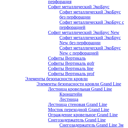
перфорация
Софит металлический ЭкоБрус
Софит металлический ЭкоБрус
без перфорации
Софит металлический ЭкоБрус с
перфорацией
Софит металлический ЭкоБрус New
Софит металлический ЭкоБрус
New без перфорации
Софит металлический ЭкоБрус
New с перфорацией
Софиты Вертикаль
Софиты Вертикаль gofr
Софиты Вертикаль line
Софиты Вертикаль prof
Элементы безопасности кровли
Элементы безопасности кровли Grand Line
Лестница кровельная Grand Line
Кронштейн
Лестница
Лестница стеновая Grand Line
Мостик переходной Grand Line
Ограждение кровельное Grand Line
Снегозадержатель Grand Line
Снегозадержатель Grand Line 3м