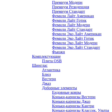
Премиум Модерн
Премиум Резиденция
Премиум Стандарт
Фемили Лайт Американ
Фемили Лайт Готик
Фемили Лайт Модерн
Фемили Лайт Стандарт
Фемили Эко Лайт Американ
Фемили Эко Лайт Готик
Фемили Эко Лайт Модерн
Фемили Эко Лайт Стандарт
Фьюжн
Комплектующие
Плита OSB
Шинглас
Атлантика
Блюз
Вестерн
Джаз
Доборные элементы
Ендовные ковры
Коньки-карнизы Вестерн
Коньки-карнизы Джаз
Коньки-карнизы Кантри
Коньки-карнизы Классик, Ультра