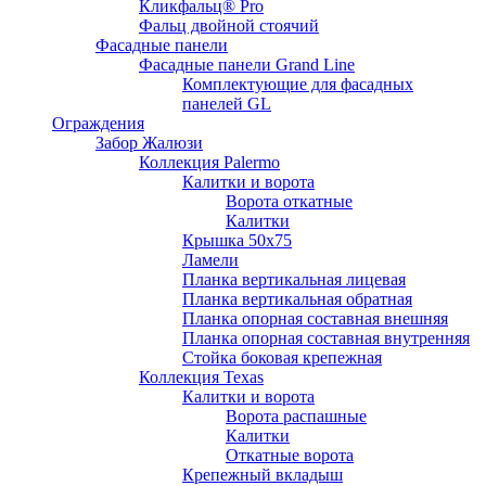
Кликфальц® Pro
Фальц двoйной стоячий
Фасадные панели
Фасадные панели Grand Line
Комплектующие для фасадных
панелей GL
Ограждения
Забор Жалюзи
Коллекция Palermo
Калитки и ворота
Ворота откатные
Калитки
Крышка 50х75
Ламели
Планка вертикальная лицевая
Планка вертикальная обратная
Планка опорная составная внешняя
Планка опорная составная внутренняя
Стойка боковая крепежная
Коллекция Texas
Калитки и ворота
Ворота распашные
Калитки
Откатные ворота
Крепежный вкладыш