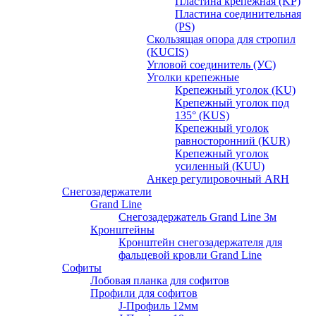
Пластина крепежная (KP)
Пластина соединительная
(PS)
Скользящая опора для стропил
(KUCIS)
Угловой соединитель (УС)
Уголки крепежныe
Крепежный уголок (KU)
Крепежный уголок под
135° (KUS)
Крепежный уголок
равносторонний (KUR)
Крепежный уголок
усиленный (KUU)
Анкер регулировочный ARH
Снегозадержатели
Grand Line
Снегозадержатель Grand Line 3м
Кронштейны
Кронштейн снегозадержателя для
фальцевой кровли Grand Line
Софиты
Лобовая планка для софитов
Профили для софитов
J-Профиль 12мм