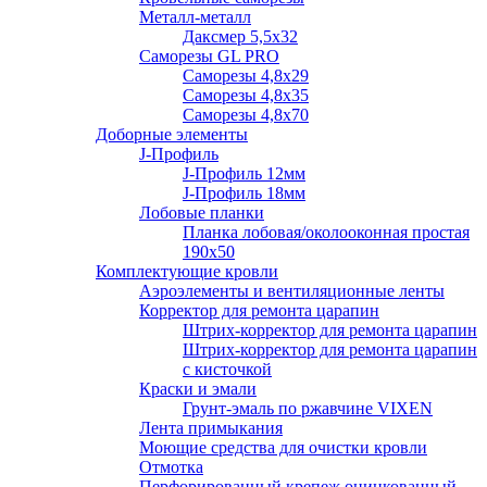
Металл-металл
Даксмер 5,5х32
Саморезы GL PRO
Сaморезы 4,8х29
Сaморезы 4,8х35
Сaморезы 4,8х70
Доборные элементы
J-Профиль
J-Профиль 12мм
J-Профиль 18мм
Лобовые планки
Планка лобовая/околооконная простая
190х50
Комплектующие кровли
Аэроэлементы и вентиляционные ленты
Корректор для ремонта царапин
Штрих-корректор для ремонта царапин
Штрих-корректор для ремонта царапин
с кисточкой
Краски и эмали
Грунт-эмаль по ржавчине VIXEN
Лента примыкания
Моющие средства для очистки кровли
Отмотка
Перфорированный крепеж оцинкованный