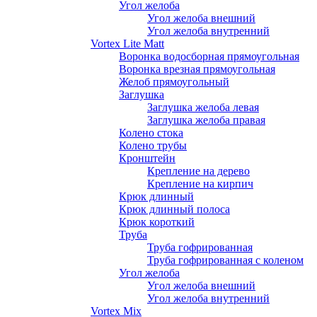
Угол желоба
Угол желоба внешний
Угол желоба внутренний
Vortex Lite Matt
Воронка водосборная прямоугольная
Воронка врезная прямоугольная
Желоб прямоугольный
Заглушка
Заглушка желоба левая
Заглушка желоба правая
Колено стока
Колено трубы
Кронштейн
Крепление на дерево
Крепление на кирпич
Крюк длинный
Крюк длинный полоса
Крюк короткий
Труба
Труба гофрированная
Труба гофрированная с коленом
Угол желоба
Угол желоба внешний
Угол желоба внутренний
Vortex Mix