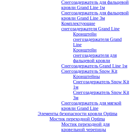
Снегозадержатель для фальцевой
кровли Grand Line 1м
Снегозадержатель для фальцевой
кровли Grand Line 3м
Комплектующие
снегозадержателя Grand Line
Кронштейн
снегозадержателя Grand
Line
Кронштейн
снегозадержателя для
фальцевой кровли
Снегозадержатель Grand Line 1м
Снегозадержатель Snow Kit
Кронштейны
Снегозадержатель Snow Kit
1м
Снегозадержатель Snow Kit
3м
Снегозадержатель для мягкой
кровли Grand Line
Элементы безопасности кровли Optima
Мостик переходной Optima
Мостик переходной для
кровельной черепицы