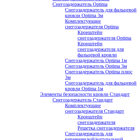
Снегозадержатель Optima
Снегозадержатель для фальцевой
кровли Optima 3м
Комплектующие
снегозадержателя Optima
Кронштейн
снегозадержателя Optima
Кронштейн
снегозадержателя для
фальцевой кровли
Снегозадержатель Optima 1м
Снегозадержатель Optima 3м
Снегозадержатель Optima плюс
3м
Снегозадержатель для фальцевой
кровли Optima 1м
Элементы безопасности кровли Стандарт
Снегозадержатель Стандарт
Комплектующие
снегозадержателя Стандарт
Кронштейн
снегозадержателя
Решетка снегозадержателя
Снегозадержатель для
керамической/натуральной