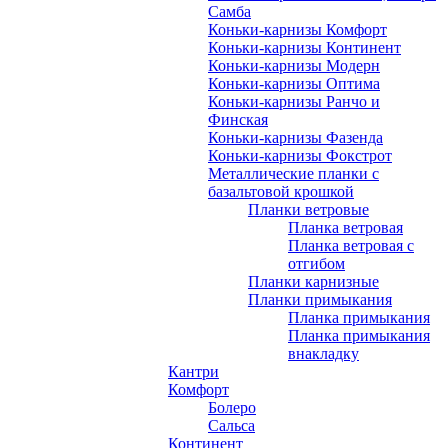
Самба
Коньки-карнизы Комфорт
Коньки-карнизы Континент
Коньки-карнизы Модерн
Коньки-карнизы Оптима
Коньки-карнизы Ранчо и
Финская
Коньки-карнизы Фазенда
Коньки-карнизы Фокстрот
Металлические планки с
базальтовой крошкой
Планки ветровые
Планка ветровая
Планка ветровая с
отгибом
Планки карнизные
Планки примыкания
Планка примыкания
Планка примыкания
внакладку
Кантри
Комфорт
Болеро
Сальса
Континент