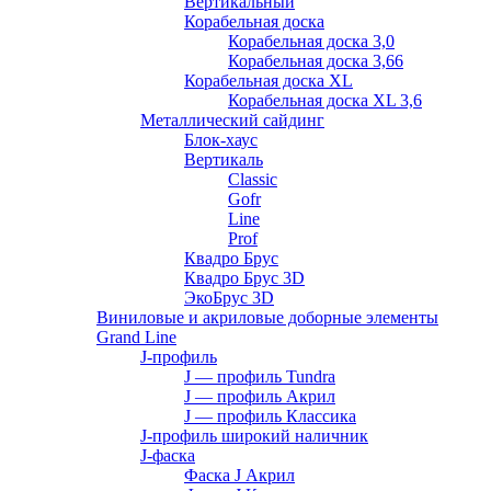
Вертикальный
Корабельная доска
Корабельная доска 3,0
Корабельная доска 3,66
Корабельная доска XL
Корабельная доска XL 3,6
Металлический сайдинг
Блок-хаус
Вертикаль
Classic
Gofr
Line
Prof
Квадро Брус
Квадро Брус 3D
ЭкоБрус 3D
Виниловые и акриловые доборные элементы
Grand Line
J-профиль
J — профиль Tundra
J — профиль Акрил
J — профиль Классика
J-профиль широкий наличник
J-фаска
Фаска J Акрил