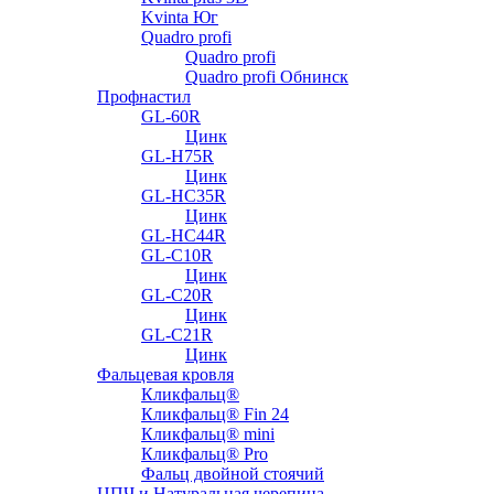
Kvinta Юг
Quadro profi
Quadro profi
Quadro profi Обнинск
Профнастил
GL-60R
Цинк
GL-H75R
Цинк
GL-HC35R
Цинк
GL-HC44R
GL-С10R
Цинк
GL-С20R
Цинк
GL-С21R
Цинк
Фальцевая кровля
Кликфальц®
Кликфальц® Fin 24
Кликфальц® mini
Кликфальц® Pro
Фальц двойной стоячий
ЦПЧ и Натуральная черепица