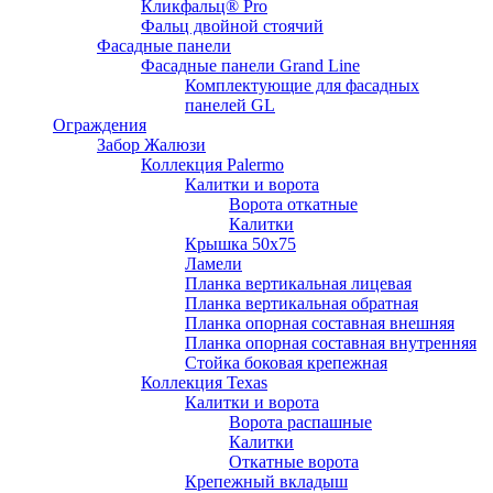
Кликфальц® Pro
Фальц двoйной стоячий
Фасадные панели
Фасадные панели Grand Line
Комплектующие для фасадных
панелей GL
Ограждения
Забор Жалюзи
Коллекция Palermo
Калитки и ворота
Ворота откатные
Калитки
Крышка 50х75
Ламели
Планка вертикальная лицевая
Планка вертикальная обратная
Планка опорная составная внешняя
Планка опорная составная внутренняя
Стойка боковая крепежная
Коллекция Texas
Калитки и ворота
Ворота распашные
Калитки
Откатные ворота
Крепежный вкладыш