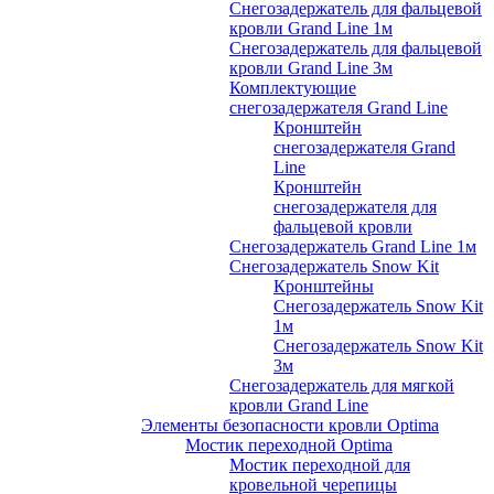
Снегозадержатель для фальцевой
кровли Grand Line 1м
Снегозадержатель для фальцевой
кровли Grand Line 3м
Комплектующие
снегозадержателя Grand Line
Кронштейн
снегозадержателя Grand
Line
Кронштейн
снегозадержателя для
фальцевой кровли
Снегозадержатель Grand Line 1м
Снегозадержатель Snow Kit
Кронштейны
Снегозадержатель Snow Kit
1м
Снегозадержатель Snow Kit
3м
Снегозадержатель для мягкой
кровли Grand Line
Элементы безопасности кровли Optima
Мостик переходной Optima
Мостик переходной для
кровельной черепицы