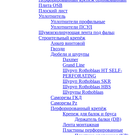
Плита OSB
Плоский лист
Уплотнитель
Уплотнители профильные
Уплотнители ПСУЛ
Шумоизолирующая лента под фальц
Строительный крепёж
Анкер винтовой
Гвозди
Дюбели и шурупы
Daxmer
Grand Line
Шуруп Rothoblaas HT SELF-
PERFORATING
Шуруп Rothoblaas SKR
Шуруп Rothoblaas НВS
Шурупы Rothoblaas
Саморeзы ГКД
Саморезы Pz
Перфорированный крепёж
Крепеж для балок и бруса
Держатель балки (DB)
Лента монтажнaя
Пластины перфорированные