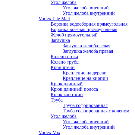
Угол желоба
Угол желоба внешний
Угол желоба внутренний
Vortex Lite Matt
Воронка водосборная прямоугольная
Воронка врезная прямоугольная
Желоб прямоугольный
Заглушка
Заглушка желоба левая
Заглушка желоба правая
Колено стока
Колено трубы
Кронштейн
Крепление на дерево
Крепление на кирпич
Крюк длинный
Крюк длинный полоса
Крюк короткий
Труба
Труба гофрированная
Труба гофрированная с коленом
Угол желоба
Угол желоба внешний
Угол желоба внутренний
Vortex Mix