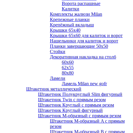
Ворота распашные
Калитки
Комплекты жалюзи Milan
Крепежные планки
Крепёжный вкладыш
Крышки 65х40
Крышки 65х60 для калиток и ворот
Нащельники для калиток и ворот
Планки завершающие 50х50
Стойки
Декоративная накладка на столб
60х60
62х55
80х80
Ламели
Ламель Milan new gofr
Штакетник металлический
Штакетник Полукруглый Slim фигурный
Штакетник Twin с прямым резом
Штакетник Круглый с прямым резом
Штакетник Круглый фигурный
Штакетник М-образный с прямым резом
Штакетник М-образный A с прямым
резом
Штакетник М-образный B с прямым