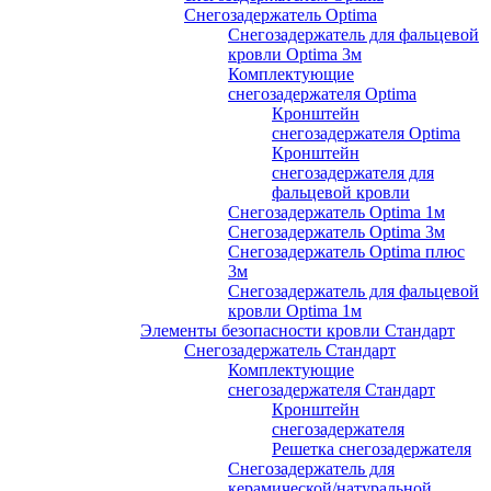
Снегозадержатель Optima
Снегозадержатель для фальцевой
кровли Optima 3м
Комплектующие
снегозадержателя Optima
Кронштейн
снегозадержателя Optima
Кронштейн
снегозадержателя для
фальцевой кровли
Снегозадержатель Optima 1м
Снегозадержатель Optima 3м
Снегозадержатель Optima плюс
3м
Снегозадержатель для фальцевой
кровли Optima 1м
Элементы безопасности кровли Стандарт
Снегозадержатель Стандарт
Комплектующие
снегозадержателя Стандарт
Кронштейн
снегозадержателя
Решетка снегозадержателя
Снегозадержатель для
керамической/натуральной