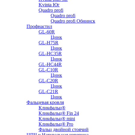
Kvinta Юг
Quadro profi
Quadro profi
Quadro profi Обнинск
Профнастил
GL-60R
Цинк
GL-H75R
Цинк
GL-HC35R
Цинк
GL-HC44R
GL-С10R
Цинк
GL-С20R
Цинк
GL-С21R
Цинк
Фальцевая кровля
Кликфальц®
Кликфальц® Fin 24
Кликфальц® mini
Кликфальц® Pro
Фальц двойной стоячий
ЦПЧ и Натуральная черепица