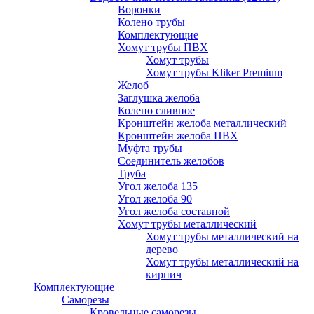
Воронки
Колено трубы
Комплектующие
Хомут трубы ПВХ
Хомут трубы
Хомут трубы Kliker Premium
Желоб
Заглушка желоба
Колено сливное
Кронштейн желоба металлический
Кронштейн желоба ПВХ
Муфта трубы
Соединитель желобов
Труба
Угол желоба 135
Угол желоба 90
Угол желоба составной
Хомут трубы металлический
Хомут трубы металлический на
дерево
Хомут трубы металлический на
кирпич
Комплектующие
Саморезы
Кровельные саморезы