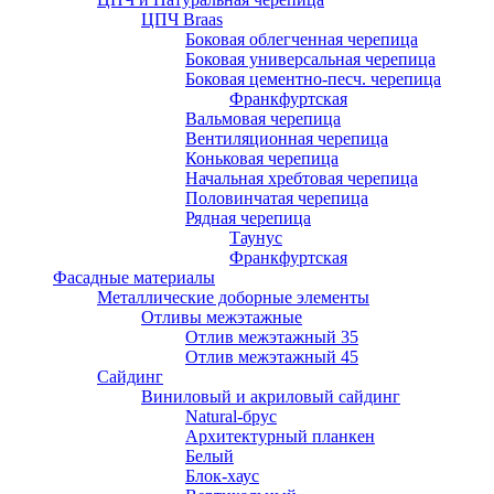
ЦПЧ Braas
Боковая облегченная черепица
Боковая универсальная черепица
Боковая цементно-песч. черепица
Франкфуртская
Вальмовая черепица
Вентиляционная черепица
Коньковая черепица
Начальная хребтовая черепица
Половинчатая черепица
Рядная черепица
Таунус
Франкфуртская
Фасадные материалы
Металлические доборные элементы
Отливы межэтажные
Отлив межэтажный 35
Отлив межэтажный 45
Сайдинг
Виниловый и акриловый сайдинг
Natural-брус
Архитектурный планкен
Белый
Блок-хаус