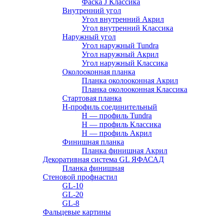
Фаска J Классика
Внутренний угол
Угол внутренний Акрил
Угол внутренний Классика
Наружный угол
Угол наружный Tundra
Угол наружный Акрил
Угол наружный Классика
Околооконная планка
Планка околооконная Акрил
Планка околооконная Классика
Стартовая планка
H-профиль соединительный
Н — профиль Tundra
H — профиль Классика
Н — профиль Акрил
Финишная планка
Планка финишная Акрил
Декоративная система GL ЯФАСАД
Планка финишная
Стеновой профнастил
GL-10
GL-20
GL-8
Фальцевые картины