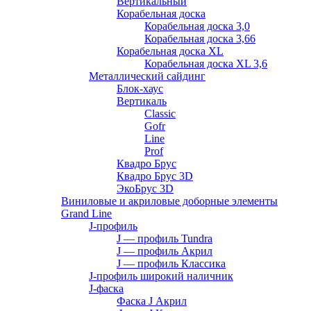
Вертикальный
Корабельная доска
Корабельная доска 3,0
Корабельная доска 3,66
Корабельная доска XL
Корабельная доска XL 3,6
Металлический сайдинг
Блок-хаус
Вертикаль
Classic
Gofr
Line
Prof
Квадро Брус
Квадро Брус 3D
ЭкоБрус 3D
Виниловые и акриловые доборные элементы
Grand Line
J-профиль
J — профиль Tundra
J — профиль Акрил
J — профиль Классика
J-профиль широкий наличник
J-фаска
Фаска J Акрил