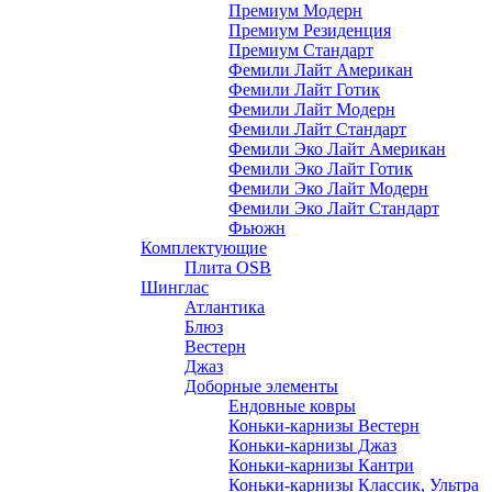
Премиум Модерн
Премиум Резиденция
Премиум Стандарт
Фемили Лайт Американ
Фемили Лайт Готик
Фемили Лайт Модерн
Фемили Лайт Стандарт
Фемили Эко Лайт Американ
Фемили Эко Лайт Готик
Фемили Эко Лайт Модерн
Фемили Эко Лайт Стандарт
Фьюжн
Комплектующие
Плита OSB
Шинглас
Атлантика
Блюз
Вестерн
Джаз
Доборные элементы
Ендовные ковры
Коньки-карнизы Вестерн
Коньки-карнизы Джаз
Коньки-карнизы Кантри
Коньки-карнизы Классик, Ультра