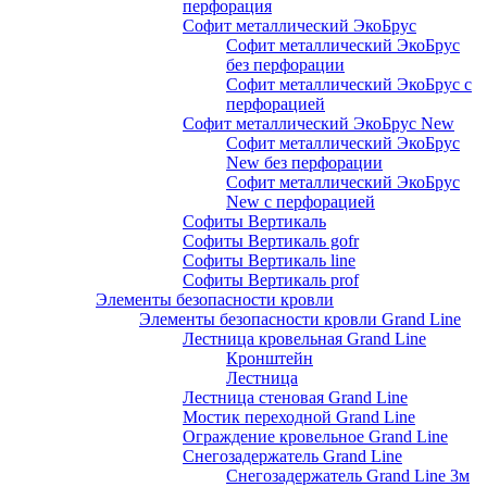
перфорация
Софит металлический ЭкоБрус
Софит металлический ЭкоБрус
без перфорации
Софит металлический ЭкоБрус с
перфорацией
Софит металлический ЭкоБрус New
Софит металлический ЭкоБрус
New без перфорации
Софит металлический ЭкоБрус
New с перфорацией
Софиты Вертикаль
Софиты Вертикаль gofr
Софиты Вертикаль line
Софиты Вертикаль prof
Элементы безопасности кровли
Элементы безопасности кровли Grand Line
Лестница кровельная Grand Line
Кронштейн
Лестница
Лестница стеновая Grand Line
Мостик переходной Grand Line
Ограждение кровельное Grand Line
Снегозадержатель Grand Line
Снегозадержатель Grand Line 3м