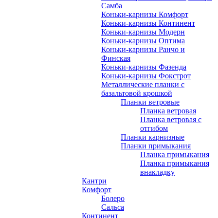
Самба
Коньки-карнизы Комфорт
Коньки-карнизы Континент
Коньки-карнизы Модерн
Коньки-карнизы Оптима
Коньки-карнизы Ранчо и
Финская
Коньки-карнизы Фазенда
Коньки-карнизы Фокстрот
Металлические планки с
базальтовой крошкой
Планки ветровые
Планка ветровая
Планка ветровая с
отгибом
Планки карнизные
Планки примыкания
Планка примыкания
Планка примыкания
внакладку
Кантри
Комфорт
Болеро
Сальса
Континент