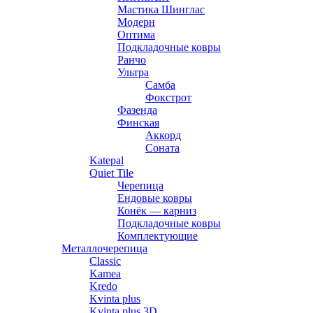
Мастика Шинглас
Модерн
Оптима
Подкладочные ковры
Ранчо
Ультра
Самба
Фокстрот
Фазенда
Финская
Аккорд
Соната
Katepal
Quiet Tile
Черепица
Ендовые ковры
Конёк — карниз
Подкладочные ковры
Комплектующие
Металлочерепица
Classic
Kamea
Kredo
Kvinta plus
Kvinta plus 3D