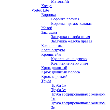
Матовыйй
Хомут
Vortex Lite
Воронка
Воронка врезная
Воронка прямоугольная
Желоб
Заглушка
Заглушка желоба левая
Заглушка желоба правая
Колено стока
Колено трубы
Кронштейн
Крепление на дерево
Крепление на кирпич
Крюк длинный
Крюк длинный полоса
Крюк короткий
Труба
Труба 1м
Труба 3м
Труба гофрированная с коленом,
1м
Труба гофрированная с коленом,
3м