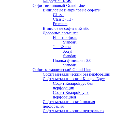
J-Профиль 18мм
Софит виниловый Grand Line
Виниловые и акриловые софиты
Classic
Classic (T3)
Premium
Виниловые софиты Estetic
Доборные элементы
H — профиль
Standart
J — Фаска
Acryl
Standart
Планка финишная 3,0
Standart
Софит металлический Grand Line
Софит металлический без перфорации
Софит металлический Квадро Брус
Софит КвадроБрус без
перфорации
Софит КвадроБрус с
перфорацией
Софит металлический полная
перфорация
Софит металлический центральная