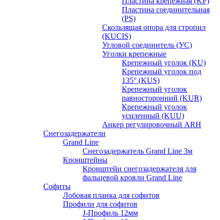
Пластина крепежная (KP)
Пластина соединительная
(PS)
Скользящая опора для стропил
(KUCIS)
Угловой соединитель (УС)
Уголки крепежныe
Крепежный уголок (KU)
Крепежный уголок под
135° (KUS)
Крепежный уголок
равносторонний (KUR)
Крепежный уголок
усиленный (KUU)
Анкер регулировочный ARH
Снегозадержатели
Grand Line
Снегозадержатель Grand Line 3м
Кронштейны
Кронштейн снегозадержателя для
фальцевой кровли Grand Line
Софиты
Лобовая планка для софитов
Профили для софитов
J-Профиль 12мм