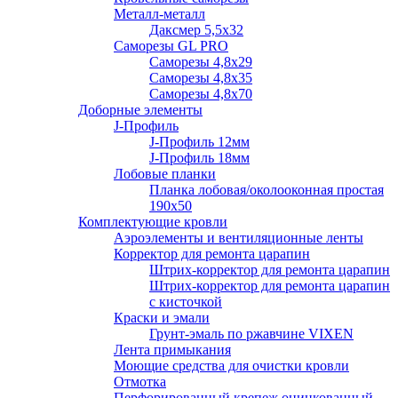
Металл-металл
Даксмер 5,5х32
Саморезы GL PRO
Сaморезы 4,8х29
Сaморезы 4,8х35
Сaморезы 4,8х70
Доборные элементы
J-Профиль
J-Профиль 12мм
J-Профиль 18мм
Лобовые планки
Планка лобовая/околооконная простая
190х50
Комплектующие кровли
Аэроэлементы и вентиляционные ленты
Корректор для ремонта царапин
Штрих-корректор для ремонта царапин
Штрих-корректор для ремонта царапин
с кисточкой
Краски и эмали
Грунт-эмаль по ржавчине VIXEN
Лента примыкания
Моющие средства для очистки кровли
Отмотка
Перфорированный крепеж оцинкованный