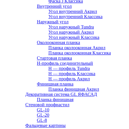
Фаска J Классика
Внутренний угол
Угол внутренний Акрил
Угол внутренний Классика
Наружный угол
Угол наружный Tundra
Угол наружный Акрил
Угол наружный Классика
Околооконная планка
Планка околооконная Акрил
Планка околооконная Классика
Стартовая планка
H-профиль соединительный
Н — профиль Tundra
H — профиль Классика
Н — профиль Акрил
Финишная планка
Планка финишная Акрил
Декоративная система GL ЯФАСАД
Планка финишная
Стеновой профнастил
GL-10
GL-20
GL-8
Фальцевые картины