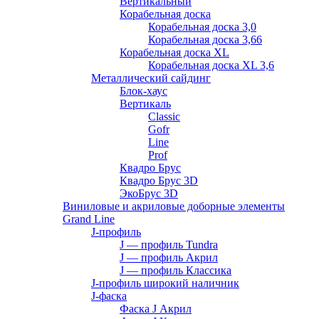
Вертикальный
Корабельная доска
Корабельная доска 3,0
Корабельная доска 3,66
Корабельная доска XL
Корабельная доска XL 3,6
Металлический сайдинг
Блок-хаус
Вертикаль
Classic
Gofr
Line
Prof
Квадро Брус
Квадро Брус 3D
ЭкоБрус 3D
Виниловые и акриловые доборные элементы
Grand Line
J-профиль
J — профиль Tundra
J — профиль Акрил
J — профиль Классика
J-профиль широкий наличник
J-фаска
Фаска J Акрил