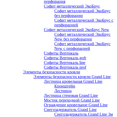
перфорация
Софит металлический ЭкоБрус
Софит металлический ЭкоБрус
без перфорации
Софит металлический ЭкоБрус с
перфорацией
Софит металлический ЭкоБрус New
Софит металлический ЭкоБрус
New без перфорации
Софит металлический ЭкоБрус
New с перфорацией
Софиты Вертикаль
Софиты Вертикаль gofr
Софиты Вертикаль line
Софиты Вертикаль prof
Элементы безопасности кровли
Элементы безопасности кровли Grand Line
Лестница кровельная Grand Line
Кронштейн
Лестница
Лестница стеновая Grand Line
Мостик переходной Grand Line
Ограждение кровельное Grand Line
Снегозадержатель Grand Line
Снегозадержатель Grand Line 3м