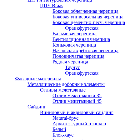
ЦПЧ Braas
Боковая облегченная черепица
Боковая универсальная черепица
Боковая цементно-песч. черепица
Франкфуртская
Вальмовая черепица
Вентиляционная черепица
Коньковая черепица
Начальная хребтовая черепица
Половинчатая черепица
Рядная черепица
Таунус
Франкфуртская
Фасадные материалы
Металлические доборные элементы
Отливы межэтажные
Отлив межэтажный 35
Отлив межэтажный 45
Сайдинг
Виниловый и акриловый сайдинг
Natural-брус
Архитектурный планкен
Белый
Блок-хаус