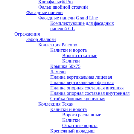
Кликфальц® Pro
Фальц двoйной стоячий
Фасадные панели
Фасадные панели Grand Line
Комплектующие для фасадных
панелей GL
Ограждения
Забор Жалюзи
Коллекция Palermo
Калитки и ворота
Ворота откатные
Калитки
Крышка 50х75
Ламели
Планка вертикальная лицевая
Планка вертикальная обратная
Планка опорная составная внешняя
Планка опорная составная внутренняя
Стойка боковая крепежная
Коллекция Texas
Калитки и ворота
Ворота распашные
Калитки
Откатные ворота
Крепежный вкладыш