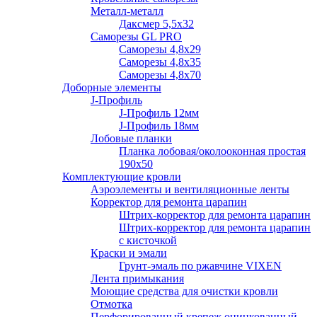
Металл-металл
Даксмер 5,5х32
Саморезы GL PRO
Сaморезы 4,8х29
Сaморезы 4,8х35
Сaморезы 4,8х70
Доборные элементы
J-Профиль
J-Профиль 12мм
J-Профиль 18мм
Лобовые планки
Планка лобовая/околооконная простая
190х50
Комплектующие кровли
Аэроэлементы и вентиляционные ленты
Корректор для ремонта царапин
Штрих-корректор для ремонта царапин
Штрих-корректор для ремонта царапин
с кисточкой
Краски и эмали
Грунт-эмаль по ржавчине VIXEN
Лента примыкания
Моющие средства для очистки кровли
Отмотка
Перфорированный крепеж оцинкованный