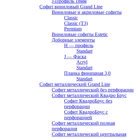
J-Профиль 18мм
Софит виниловый Grand Line
Виниловые и акриловые софиты
Classic
Classic (T3)
Premium
Виниловые софиты Estetic
Доборные элементы
H — профиль
Standart
J — Фаска
Acryl
Standart
Планка финишная 3,0
Standart
Софит металлический Grand Line
Софит металлический без перфорации
Софит металлический Квадро Брус
Софит КвадроБрус без
перфорации
Софит КвадроБрус с
перфорацией
Софит металлический полная
перфорация
Софит металлический центральная