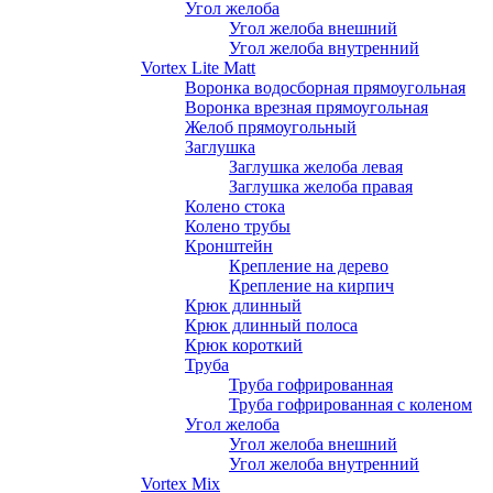
Угол желоба
Угол желоба внешний
Угол желоба внутренний
Vortex Lite Matt
Воронка водосборная прямоугольная
Воронка врезная прямоугольная
Желоб прямоугольный
Заглушка
Заглушка желоба левая
Заглушка желоба правая
Колено стока
Колено трубы
Кронштейн
Крепление на дерево
Крепление на кирпич
Крюк длинный
Крюк длинный полоса
Крюк короткий
Труба
Труба гофрированная
Труба гофрированная с коленом
Угол желоба
Угол желоба внешний
Угол желоба внутренний
Vortex Mix