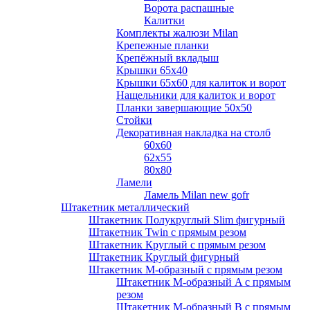
Ворота распашные
Калитки
Комплекты жалюзи Milan
Крепежные планки
Крепёжный вкладыш
Крышки 65х40
Крышки 65х60 для калиток и ворот
Нащельники для калиток и ворот
Планки завершающие 50х50
Стойки
Декоративная накладка на столб
60х60
62х55
80х80
Ламели
Ламель Milan new gofr
Штакетник металлический
Штакетник Полукруглый Slim фигурный
Штакетник Twin с прямым резом
Штакетник Круглый с прямым резом
Штакетник Круглый фигурный
Штакетник М-образный с прямым резом
Штакетник М-образный A с прямым
резом
Штакетник М-образный B с прямым