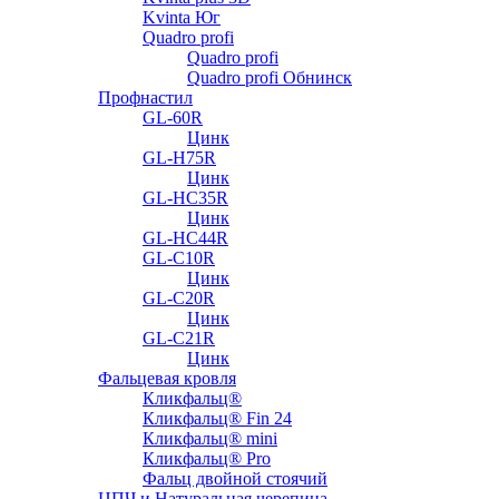
Kvinta Юг
Quadro profi
Quadro profi
Quadro profi Обнинск
Профнастил
GL-60R
Цинк
GL-H75R
Цинк
GL-HC35R
Цинк
GL-HC44R
GL-С10R
Цинк
GL-С20R
Цинк
GL-С21R
Цинк
Фальцевая кровля
Кликфальц®
Кликфальц® Fin 24
Кликфальц® mini
Кликфальц® Pro
Фальц двойной стоячий
ЦПЧ и Натуральная черепица