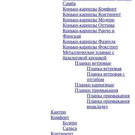
Самба
Коньки-карнизы Комфорт
Коньки-карнизы Континент
Коньки-карнизы Модерн
Коньки-карнизы Оптима
Коньки-карнизы Ранчо и
Финская
Коньки-карнизы Фазенда
Коньки-карнизы Фокстрот
Металлические планки с
базальтовой крошкой
Планки ветровые
Планка ветровая
Планка ветровая с
отгибом
Планки карнизные
Планки примыкания
Планка примыкания
Планка примыкания
внакладку
Кантри
Комфорт
Болеро
Сальса
Континент