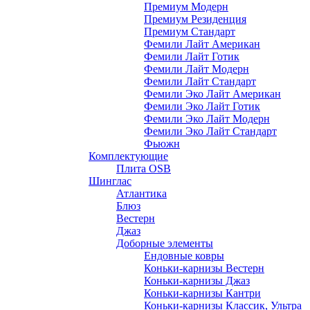
Премиум Модерн
Премиум Резиденция
Премиум Стандарт
Фемили Лайт Американ
Фемили Лайт Готик
Фемили Лайт Модерн
Фемили Лайт Стандарт
Фемили Эко Лайт Американ
Фемили Эко Лайт Готик
Фемили Эко Лайт Модерн
Фемили Эко Лайт Стандарт
Фьюжн
Комплектующие
Плита OSB
Шинглас
Атлантика
Блюз
Вестерн
Джаз
Доборные элементы
Ендовные ковры
Коньки-карнизы Вестерн
Коньки-карнизы Джаз
Коньки-карнизы Кантри
Коньки-карнизы Классик, Ультра