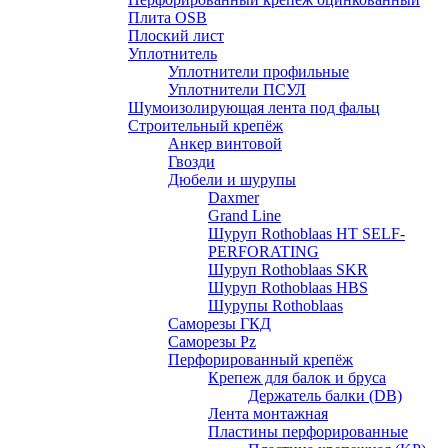
Плита OSB
Плоский лист
Уплотнитель
Уплотнители профильные
Уплотнители ПСУЛ
Шумоизолирующая лента под фальц
Строительный крепёж
Анкер винтовой
Гвозди
Дюбели и шурупы
Daxmer
Grand Line
Шуруп Rothoblaas HT SELF-
PERFORATING
Шуруп Rothoblaas SKR
Шуруп Rothoblaas НВS
Шурупы Rothoblaas
Саморeзы ГКД
Саморезы Pz
Перфорированный крепёж
Крепеж для балок и бруса
Держатель балки (DB)
Лента монтажнaя
Пластины перфорированные