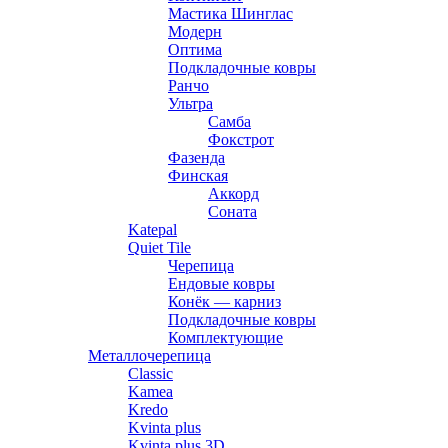
Мастика Шинглас
Модерн
Оптима
Подкладочные ковры
Ранчо
Ультра
Самба
Фокстрот
Фазенда
Финская
Аккорд
Соната
Katepal
Quiet Tile
Черепица
Ендовые ковры
Конёк — карниз
Подкладочные ковры
Комплектующие
Металлочерепица
Classic
Kamea
Kredo
Kvinta plus
Kvinta plus 3D