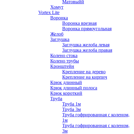
Матовыйй
Хомут
Vortex Lite
Воронка
Воронка врезная
Воронка прямоугольная
Желоб
Заглушка
Заглушка желоба левая
Заглушка желоба правая
Колено стока
Колено трубы
Кронштейн
Крепление на дерево
Крепление на кирпич
Крюк длинный
Крюк длинный полоса
Крюк короткий
Труба
Труба 1м
Труба 3м
Труба гофрированная с коленом,
1м
Труба гофрированная с коленом,
3м