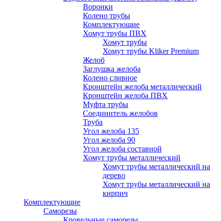
Воронки
Колено трубы
Комплектующие
Хомут трубы ПВХ
Хомут трубы
Хомут трубы Kliker Premium
Желоб
Заглушка желоба
Колено сливное
Кронштейн желоба металлический
Кронштейн желоба ПВХ
Муфта трубы
Соединитель желобов
Труба
Угол желоба 135
Угол желоба 90
Угол желоба составной
Хомут трубы металлический
Хомут трубы металлический на
дерево
Хомут трубы металлический на
кирпич
Комплектующие
Саморезы
Кровельные саморезы