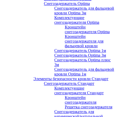
Снегозадержатель Optima
Снегозадержатель для фальцевой
кровли Optima 3м
Комплектующие
снегозадержателя Optima
Кронштейн
снегозадержателя Optima
Кронштейн
снегозадержателя для
фальцевой кровли
Снегозадержатель Optima 1м
Снегозадержатель Optima 3м
Снегозадержатель Optima плюс
3м
Снегозадержатель для фальцевой
кровли Optima 1м
Элементы безопасности кровли Стандарт
Снегозадержатель Стандарт
Комплектующие
снегозадержателя Стандарт
Кронштейн
снегозадержателя
Решетка снегозадержателя
Снегозадержатель для
керамической/натуральной