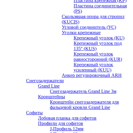
Пластина крепежная (KP)
Пластина соединительная
(PS)
Скользящая опора для стропил
(KUCIS)
Угловой соединитель (УС)
Уголки крепежныe
Крепежный уголок (KU)
Крепежный уголок под
135° (KUS)
Крепежный уголок
равносторонний (KUR)
Крепежный уголок
усиленный (KUU)
Анкер регулировочный ARH
Снегозадержатели
Grand Line
Снегозадержатель Grand Line 3м
Кронштейны
Кронштейн снегозадержателя для
фальцевой кровли Grand Line
Софиты
Лобовая планка для софитов
Профили для софитов
J-Профиль 12мм