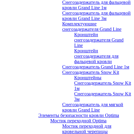
Снегозадержатель для фальцевой
кровли Grand Line 1м
Снегозадержатель для фальцевой
кровли Grand Line 3м
Комплектующие
снегозадержателя Grand Line
Кронштейн
снегозадержателя Grand
Line
Кронштейн
снегозадержателя для
фальцевой кровли
Снегозадержатель Grand Line 1м
Снегозадержатель Snow Kit
Кронштейны
Снегозадержатель Snow Kit
1м
Снегозадержатель Snow Kit
3м
Снегозадержатель для мягкой
кровли Grand Line
Элементы безопасности кровли Optima
Мостик переходной Optima
Мостик переходной для
кровельной черепицы