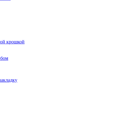
вой крошкой
ибом
накладку