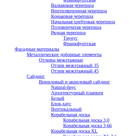
Вальмовая черепица
Вентиляционная черепица
Коньковая черепица
Начальная хребтовая черепица
Половинчатая черепица
Рядная черепица
Таунус
Франкфуртская
Фасадные материалы
Металлические доборные элементы
Отливы межэтажные
Отлив межэтажный 35
Отлив межэтажный 45
Сайдинг
Виниловый и акриловый сайдинг
Natural-брус
Архитектурный планкен
Белый
Блок-хаус
Вертикальный
Корабельная доска
Корабельная доска 3,0
Корабельная доска 3,66
Корабельная доска XL