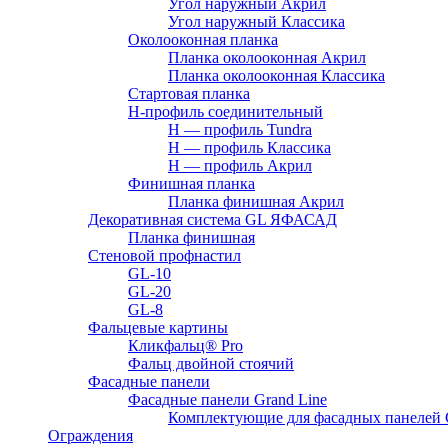
Угол наружный Акрил
Угол наружный Классика
Околооконная планка
Планка околооконная Акрил
Планка околооконная Классика
Стартовая планка
H-профиль соединительный
Н — профиль Tundra
H — профиль Классика
Н — профиль Акрил
Финишная планка
Планка финишная Акрил
Декоративная система GL ЯФАСАД
Планка финишная
Стеновой профнастил
GL-10
GL-20
GL-8
Фальцевые картины
Кликфальц® Pro
Фальц двoйной стоячий
Фасадные панели
Фасадные панели Grand Line
Комплектующие для фасадных панелей
Ограждения