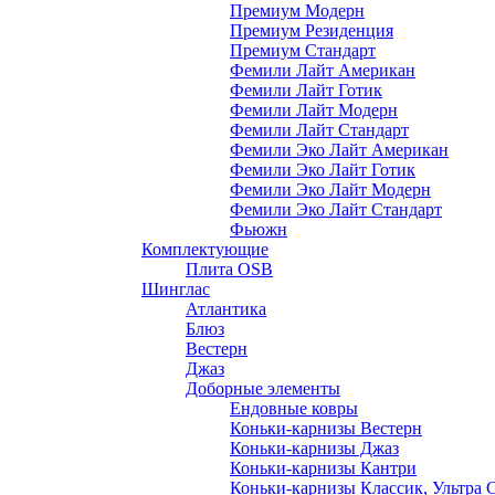
Премиум Модерн
Премиум Резиденция
Премиум Стандарт
Фемили Лайт Американ
Фемили Лайт Готик
Фемили Лайт Модерн
Фемили Лайт Стандарт
Фемили Эко Лайт Американ
Фемили Эко Лайт Готик
Фемили Эко Лайт Модерн
Фемили Эко Лайт Стандарт
Фьюжн
Комплектующие
Плита OSB
Шинглас
Атлантика
Блюз
Вестерн
Джаз
Доборные элементы
Ендовные ковры
Коньки-карнизы Вестерн
Коньки-карнизы Джаз
Коньки-карнизы Кантри
Коньки-карнизы Классик, Ультра 