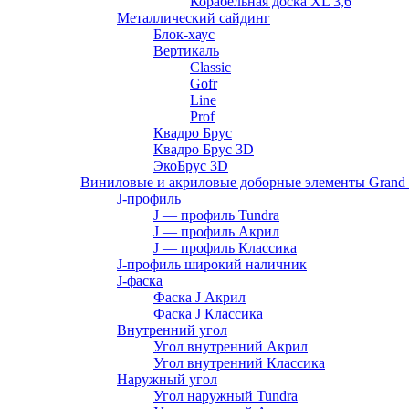
Корабельная доска XL 3,6
Металлический сайдинг
Блок-хаус
Вертикаль
Classic
Gofr
Line
Prof
Квадро Брус
Квадро Брус 3D
ЭкоБрус 3D
Виниловые и акриловые доборные элементы Grand 
J-профиль
J — профиль Tundra
J — профиль Акрил
J — профиль Классика
J-профиль широкий наличник
J-фаска
Фаска J Акрил
Фаска J Классика
Внутренний угол
Угол внутренний Акрил
Угол внутренний Классика
Наружный угол
Угол наружный Tundra