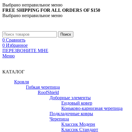
Выбрано неправильное меню
FREE SHIPPING FOR ALL ORDERS OF $150
Выбрано неправильное меню
+7 (988) 890-30-00
Поиск
0
Сравнить
0
Избранное
ПЕРЕЗВОНИТЕ МНЕ
Меню
+7 (988) 890-30-00
КАТАЛОГ
Кровля
Гибкая черепица
RoofShield
Доборные элементы
Ендовый ковер
Коньково-карнизная черепица
Подкладочные ковры
Черепица
Классик Модерн
Классик Стандарт