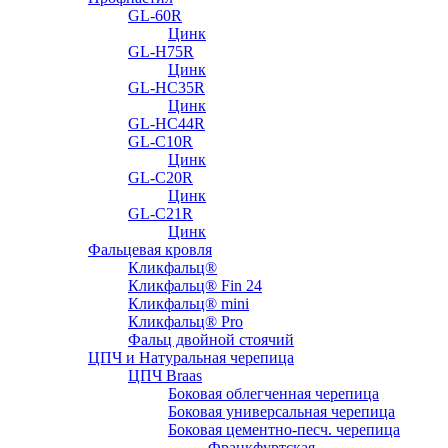
GL-60R
Цинк
GL-H75R
Цинк
GL-HC35R
Цинк
GL-HC44R
GL-С10R
Цинк
GL-С20R
Цинк
GL-С21R
Цинк
Фальцевая кровля
Кликфальц®
Кликфальц® Fin 24
Кликфальц® mini
Кликфальц® Pro
Фальц двойной стоячий
ЦПЧ и Натуральная черепица
ЦПЧ Braas
Боковая облегченная черепица
Боковая универсальная черепица
Боковая цементно-песч. черепица
Франкфуртская