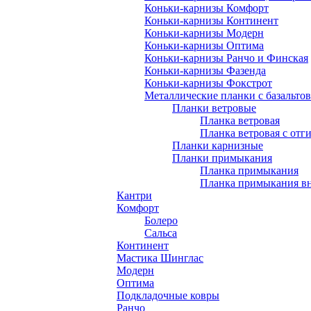
Коньки-карнизы Комфорт
Коньки-карнизы Континент
Коньки-карнизы Модерн
Коньки-карнизы Оптима
Коньки-карнизы Ранчо и Финская
Коньки-карнизы Фазенда
Коньки-карнизы Фокстрот
Металлические планки с базальто
Планки ветровые
Планка ветровая
Планка ветровая с отг
Планки карнизные
Планки примыкания
Планка примыкания
Планка примыкания в
Кантри
Комфорт
Болеро
Сальса
Континент
Мастика Шинглас
Модерн
Оптима
Подкладочные ковры
Ранчо