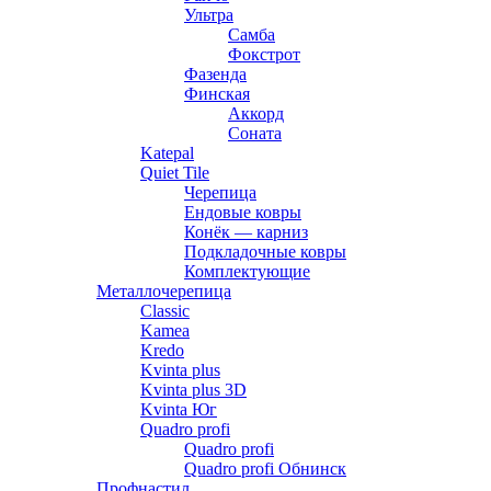
Ультра
Самба
Фокстрот
Фазенда
Финская
Аккорд
Соната
Katepal
Quiet Tile
Черепица
Ендовые ковры
Конёк — карниз
Подкладочные ковры
Комплектующие
Металлочерепица
Classic
Kamea
Kredo
Kvinta plus
Kvinta plus 3D
Kvinta Юг
Quadro profi
Quadro profi
Quadro profi Обнинск
Профнастил