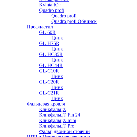
Kvinta Юг
Quadro profi
Quadro profi
Quadro profi Обнинск
Профнастил
GL-60R
Цинк
GL-H75R
Цинк
GL-HC35R
Цинк
GL-HC44R
GL-С10R
Цинк
GL-С20R
Цинк
GL-С21R
Цинк
Фальцевая кровля
Кликфальц®
Кликфальц® Fin 24
Кликфальц® mini
Кликфальц® Pro
Фальц двойной стоячий
ЦПЧ и Натуральная черепица