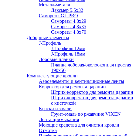
Металл-металл
Даксмер 5,5х32
Саморезы GL PRO
Сaморезы 4,8х29
Сaморезы 4,8х35
Сaморезы 4,8х70
Доборные элементы
J-Профиль
J-Профиль 12мм
J-Профиль 18мм
Лобовые планки
Планка лобовая/околооконная простая
190х50
Комплектующие кровли
Аэроэлементы и вентиляционные ленты
Корректор для ремонта царапин
Штрих-корректор для ремонта царапин
Штрих-корректор для ремонта царапин
с кисточкой
Краски и эмали
Грунт-эмаль по ржавчине VIXEN
Лента примыкания
Моющие средства для очистки кровли
Отмотка
Перфорированный крепеж оцинкованный