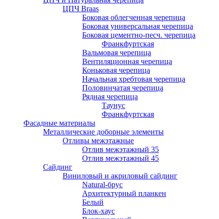
ЦПЧ Braas
Боковая облегченная черепица
Боковая универсальная черепица
Боковая цементно-песч. черепица
Франкфуртская
Вальмовая черепица
Вентиляционная черепица
Коньковая черепица
Начальная хребтовая черепица
Половинчатая черепица
Рядная черепица
Таунус
Франкфуртская
Фасадные материалы
Металлические доборные элементы
Отливы межэтажные
Отлив межэтажный 35
Отлив межэтажный 45
Сайдинг
Виниловый и акриловый сайдинг
Natural-брус
Архитектурный планкен
Белый
Блок-хаус