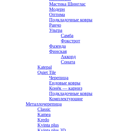
Мастика Шинглас
Модерн
Оптима
Подкладочные ковры
Ранчо
Ультра
Самба
Фокстрот
Фазенда
Финская
Аккорд
Соната
Katepal
Quiet Tile
Черепица
Ендовые ковры
Конёк — карниз
Подкладочные ковры
Комплектующие
Металлочерепица
Classic
Kamea
Kredo
Kvinta plus
Kvinta plus 3D