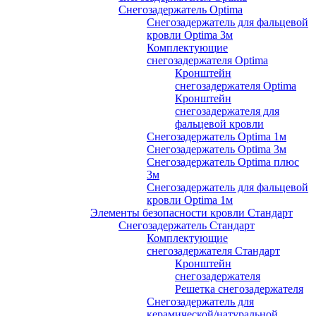
Снегозадержатель Optima
Снегозадержатель для фальцевой
кровли Optima 3м
Комплектующие
снегозадержателя Optima
Кронштейн
снегозадержателя Optima
Кронштейн
снегозадержателя для
фальцевой кровли
Снегозадержатель Optima 1м
Снегозадержатель Optima 3м
Снегозадержатель Optima плюс
3м
Снегозадержатель для фальцевой
кровли Optima 1м
Элементы безопасности кровли Стандарт
Снегозадержатель Стандарт
Комплектующие
снегозадержателя Стандарт
Кронштейн
снегозадержателя
Решетка снегозадержателя
Снегозадержатель для
керамической/натуральной