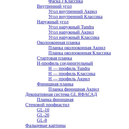
Фаска J Классика
Внутренний угол
Угол внутренний Акрил
Угол внутренний Классика
Наружный угол
Угол наружный Tundra
Угол наружный Акрил
Угол наружный Классика
Околооконная планка
Планка околооконная Акрил
Планка околооконная Классика
Стартовая планка
H-профиль соединительный
Н — профиль Tundra
H — профиль Классика
Н — профиль Акрил
Финишная планка
Планка финишная Акрил
Декоративная система GL ЯФАСАД
Планка финишная
Стеновой профнастил
GL-10
GL-20
GL-8
Фальцевые картины