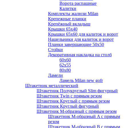
Ворота распашные
Калитки
Комплекты жалюзи Milan
Крепежные планки
Крепёжный вкладыш
Крышки 65х40
Крышки 65х60 для калиток и ворот
Нащельники для калиток и ворот
Планки завершающие 50х50
Стойки
Декоративная накладка на столб
60х60
62х55
80х80
Ламели
Ламель Milan new gofr
Штакетник металлический
Штакетник Полукруглый Slim фигурный
Штакетник Twin с прямым резом
Штакетник Круглый с прямым резом
Штакетник Круглый фигурный
Штакетник М-образный с прямым резом
Штакетник М-образный A с прямым
резом
Штакетник М-образный B с прямым