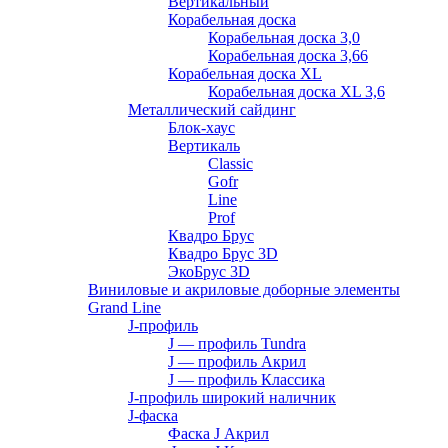
Вертикальный
Корабельная доска
Корабельная доска 3,0
Корабельная доска 3,66
Корабельная доска XL
Корабельная доска XL 3,6
Металлический сайдинг
Блок-хаус
Вертикаль
Classic
Gofr
Line
Prof
Квадро Брус
Квадро Брус 3D
ЭкоБрус 3D
Виниловые и акриловые доборные элементы
Grand Line
J-профиль
J — профиль Tundra
J — профиль Акрил
J — профиль Классика
J-профиль широкий наличник
J-фаска
Фаска J Акрил