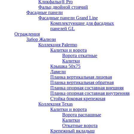
Кликфальц® Pro
Фальц двoйной стоячий
Фасадные панели
Фасадные панели Grand Line
Комплектующие для фасадных
панелей GL
Ограждения
Забор Жалюзи
Коллекция Palermo
Калитки и ворота
Ворота откатные
Калитки
Крышка 50х75
Ламели
Планка вертикальная лицевая
Планка вертикальная обратная
Планка опорная составная внешняя
Планка опорная составная внутренняя
Стойка боковая крепежная
Коллекция Texas
Калитки и ворота
Ворота распашные
Калитки
Откатные ворота
Крепежный вкладыш