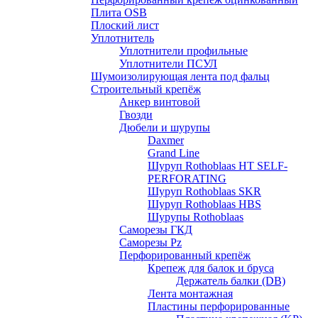
Плита OSB
Плоский лист
Уплотнитель
Уплотнители профильные
Уплотнители ПСУЛ
Шумоизолирующая лента под фальц
Строительный крепёж
Анкер винтовой
Гвозди
Дюбели и шурупы
Daxmer
Grand Line
Шуруп Rothoblaas HT SELF-
PERFORATING
Шуруп Rothoblaas SKR
Шуруп Rothoblaas НВS
Шурупы Rothoblaas
Саморeзы ГКД
Саморезы Pz
Перфорированный крепёж
Крепеж для балок и бруса
Держатель балки (DB)
Лента монтажнaя
Пластины перфорированные