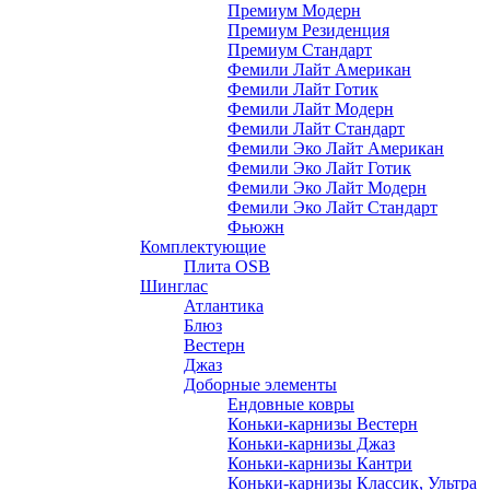
Премиум Модерн
Премиум Резиденция
Премиум Стандарт
Фемили Лайт Американ
Фемили Лайт Готик
Фемили Лайт Модерн
Фемили Лайт Стандарт
Фемили Эко Лайт Американ
Фемили Эко Лайт Готик
Фемили Эко Лайт Модерн
Фемили Эко Лайт Стандарт
Фьюжн
Комплектующие
Плита OSB
Шинглас
Атлантика
Блюз
Вестерн
Джаз
Доборные элементы
Ендовные ковры
Коньки-карнизы Вестерн
Коньки-карнизы Джаз
Коньки-карнизы Кантри
Коньки-карнизы Классик, Ультра