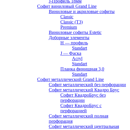
J-Профиль 18мм
Софит виниловый Grand Line
Виниловые и акриловые софиты
Classic
Classic (T3)
Premium
Виниловые софиты Estetic
Доборные элементы
H — профиль
Standart
J — Фаска
Acryl
Standart
Планка финишная 3,0
Standart
Софит металлический Grand Line
Софит металлический без перфорации
Софит металлический Квадро Брус
Софит КвадроБрус без
перфорации
Софит КвадроБрус с
перфорацией
Софит металлический полная
перфорация
Софит металлический центральная