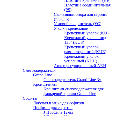
Пластина крепежная (KP)
Пластина соединительная
(PS)
Скользящая опора для стропил
(KUCIS)
Угловой соединитель (УС)
Уголки крепежныe
Крепежный уголок (KU)
Крепежный уголок под
135° (KUS)
Крепежный уголок
равносторонний (KUR)
Крепежный уголок
усиленный (KUU)
Анкер регулировочный ARH
Снегозадержатели
Grand Line
Снегозадержатель Grand Line 3м
Кронштейны
Кронштейн снегозадержателя для
фальцевой кровли Grand Line
Софиты
Лобовая планка для софитов
Профили для софитов
J-Профиль 12мм