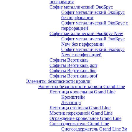
перфорация
Софит металлический ЭкоБрус
Софит металлический ЭкоБрус
без перфорации
Софит металлический ЭкоБрус с
перфорацией
Софит металлический ЭкоБрус New
Софит металлический ЭкоБрус
New без перфорации
Софит металлический ЭкоБрус
New с перфорацией
Софиты Вертикаль
Софиты Вертикаль gofr
Софиты Вертикаль line
Софиты Вертикаль prof
Элементы безопасности кровли
Элементы безопасности кровли Grand Line
Лестница кровельная Grand Line
Кронштейн
Лестница
Лестница стеновая Grand Line
Мостик переходной Grand Line
Ограждение кровельное Grand Line
Снегозадержатель Grand Line
Снегозадержатель Grand Line 3м