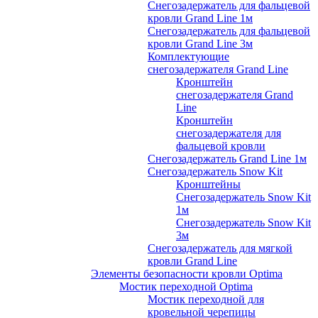
Снегозадержатель для фальцевой
кровли Grand Line 1м
Снегозадержатель для фальцевой
кровли Grand Line 3м
Комплектующие
снегозадержателя Grand Line
Кронштейн
снегозадержателя Grand
Line
Кронштейн
снегозадержателя для
фальцевой кровли
Снегозадержатель Grand Line 1м
Снегозадержатель Snow Kit
Кронштейны
Снегозадержатель Snow Kit
1м
Снегозадержатель Snow Kit
3м
Снегозадержатель для мягкой
кровли Grand Line
Элементы безопасности кровли Optima
Мостик переходной Optima
Мостик переходной для
кровельной черепицы