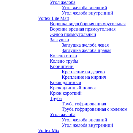
Угол желоба
Угол желоба внешний
Угол желоба внутренний
Vortex Lite Matt
Воронка водосборная прямоугольная
Воронка врезная прямоугольная
Желоб прямоугольный
Заглушка
Заглушка желоба левая
Заглушка желоба правая
Колено стока
Колено трубы
Кронштейн
Крепление на дерево
Крепление на кирпич
Крюк длинный
Крюк длинный полоса
Крюк короткий
Труба
Труба гофрированная
Труба гофрированная с коленом
Угол желоба
Угол желоба внешний
Угол желоба внутренний
Vortex Mix