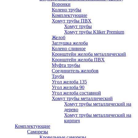
Воронки
Колено трубы
Комплектующие
Хомут трубы ПВХ
Хомут трубы
Хомут трубы Kliker Premium
Желоб
Заглушка желоба
Колено сливное
Кронштейн желоба металлический
Кронштейн желоба ПВХ
Муфта трубы
Соединитель желобов
Труба
Угол желоба 135
Угол желоба 90
Угол желоба составной
Хомут трубы металлический
Хомут трубы металлический на
дерево
Хомут трубы металлический на
кирпич
Комплектующие
Саморезы
Кровельные саморезы