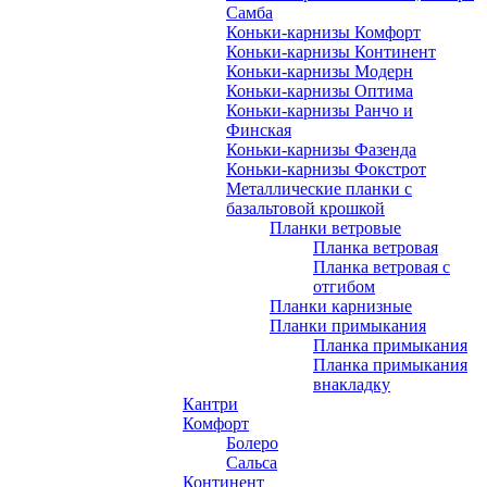
Самба
Коньки-карнизы Комфорт
Коньки-карнизы Континент
Коньки-карнизы Модерн
Коньки-карнизы Оптима
Коньки-карнизы Ранчо и
Финская
Коньки-карнизы Фазенда
Коньки-карнизы Фокстрот
Металлические планки с
базальтовой крошкой
Планки ветровые
Планка ветровая
Планка ветровая с
отгибом
Планки карнизные
Планки примыкания
Планка примыкания
Планка примыкания
внакладку
Кантри
Комфорт
Болеро
Сальса
Континент