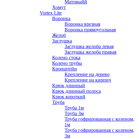
Матовыйй
Хомут
Vortex Lite
Воронка
Воронка врезная
Воронка прямоугольная
Желоб
Заглушка
Заглушка желоба левая
Заглушка желоба правая
Колено стока
Колено трубы
Кронштейн
Крепление на дерево
Крепление на кирпич
Крюк длинный
Крюк длинный полоса
Крюк короткий
Труба
Труба 1м
Труба 3м
Труба гофрированная с коленом,
1м
Труба гофрированная с коленом,
3м