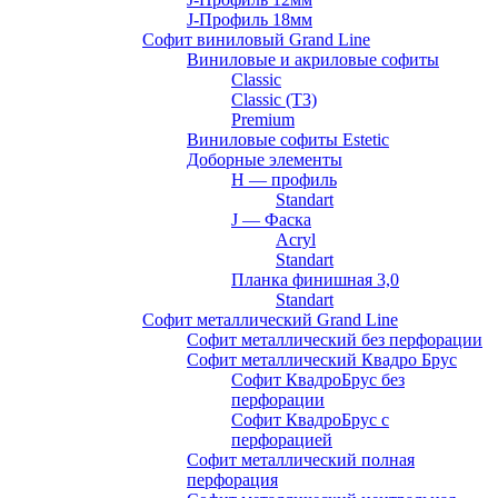
J-Профиль 18мм
Софит виниловый Grand Line
Виниловые и акриловые софиты
Classic
Classic (T3)
Premium
Виниловые софиты Estetic
Доборные элементы
H — профиль
Standart
J — Фаска
Acryl
Standart
Планка финишная 3,0
Standart
Софит металлический Grand Line
Софит металлический без перфорации
Софит металлический Квадро Брус
Софит КвадроБрус без
перфорации
Софит КвадроБрус с
перфорацией
Софит металлический полная
перфорация