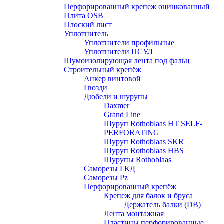
Перфорированный крепеж оцинкованный
Плита OSB
Плоский лист
Уплотнитель
Уплотнители профильные
Уплотнители ПСУЛ
Шумоизолирующая лента под фальц
Строительный крепёж
Анкер винтовой
Гвозди
Дюбели и шурупы
Daxmer
Grand Line
Шуруп Rothoblaas HT SELF-
PERFORATING
Шуруп Rothoblaas SKR
Шуруп Rothoblaas НВS
Шурупы Rothoblaas
Саморeзы ГКД
Саморезы Pz
Перфорированный крепёж
Крепеж для балок и бруса
Держатель балки (DB)
Лента монтажнaя
Пластины перфорированные