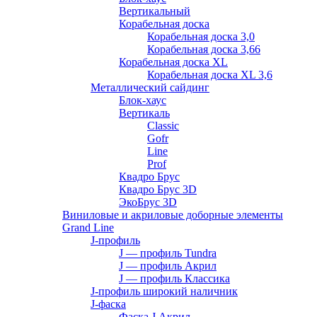
Вертикальный
Корабельная доска
Корабельная доска 3,0
Корабельная доска 3,66
Корабельная доска XL
Корабельная доска XL 3,6
Металлический сайдинг
Блок-хаус
Вертикаль
Classic
Gofr
Line
Prof
Квадро Брус
Квадро Брус 3D
ЭкоБрус 3D
Виниловые и акриловые доборные элементы
Grand Line
J-профиль
J — профиль Tundra
J — профиль Акрил
J — профиль Классика
J-профиль широкий наличник
J-фаска
Фаска J Акрил