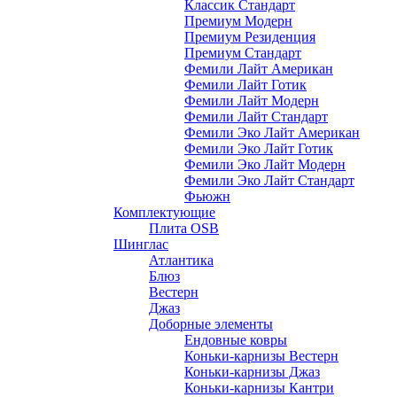
Классик Стандарт
Премиум Модерн
Премиум Резиденция
Премиум Стандарт
Фемили Лайт Американ
Фемили Лайт Готик
Фемили Лайт Модерн
Фемили Лайт Стандарт
Фемили Эко Лайт Американ
Фемили Эко Лайт Готик
Фемили Эко Лайт Модерн
Фемили Эко Лайт Стандарт
Фьюжн
Комплектующие
Плита OSB
Шинглас
Атлантика
Блюз
Вестерн
Джаз
Доборные элементы
Ендовные ковры
Коньки-карнизы Вестерн
Коньки-карнизы Джаз
Коньки-карнизы Кантри