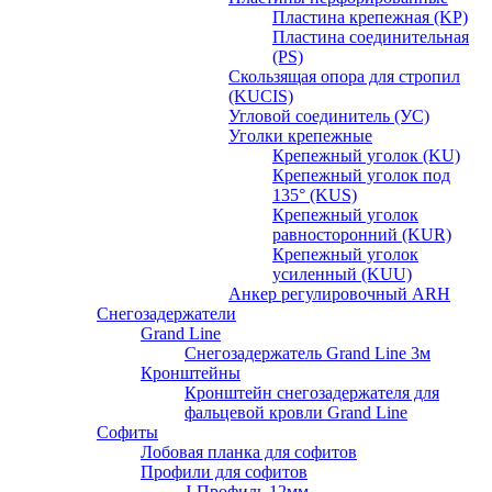
Пластина крепежная (KP)
Пластина соединительная
(PS)
Скользящая опора для стропил
(KUCIS)
Угловой соединитель (УС)
Уголки крепежныe
Крепежный уголок (KU)
Крепежный уголок под
135° (KUS)
Крепежный уголок
равносторонний (KUR)
Крепежный уголок
усиленный (KUU)
Анкер регулировочный ARH
Снегозадержатели
Grand Line
Снегозадержатель Grand Line 3м
Кронштейны
Кронштейн снегозадержателя для
фальцевой кровли Grand Line
Софиты
Лобовая планка для софитов
Профили для софитов
J-Профиль 12мм