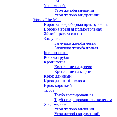
3м
Угол желоба
Угол желоба внешний
Угол желоба внутренний
Vortex Lite Matt
Воронка водосборная прямоугольная
Воронка врезная прямоугольная
Желоб прямоугольный
Заглушка
Заглушка желоба левая
Заглушка желоба правая
Колено стока
Колено трубы
Кронштейн
Крепление на дерево
Крепление на кирпич
Крюк длинный
Крюк длинный полоса
Крюк короткий
Труба
Труба гофрированная
Труба гофрированная с коленом
Угол желоба
Угол желоба внешний
Угол желоба внутренний