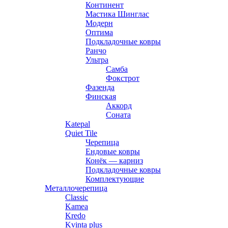
Континент
Мастика Шинглас
Модерн
Оптима
Подкладочные ковры
Ранчо
Ультра
Самба
Фокстрот
Фазенда
Финская
Аккорд
Соната
Katepal
Quiet Tile
Черепица
Ендовые ковры
Конёк — карниз
Подкладочные ковры
Комплектующие
Металлочерепица
Classic
Kamea
Kredo
Kvinta plus