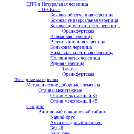
ЦПЧ и Натуральная черепица
ЦПЧ Braas
Боковая облегченная черепица
Боковая универсальная черепица
Боковая цементно-песч. черепица
Франкфуртская
Вальмовая черепица
Вентиляционная черепица
Коньковая черепица
Начальная хребтовая черепица
Половинчатая черепица
Рядная черепица
Таунус
Франкфуртская
Фасадные материалы
Металлические доборные элементы
Отливы межэтажные
Отлив межэтажный 35
Отлив межэтажный 45
Сайдинг
Виниловый и акриловый сайдинг
Natural-брус
Архитектурный планкен
Белый
Блок-хаус