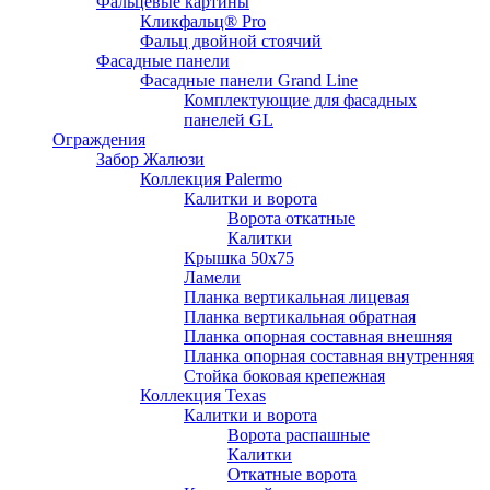
Фальцевые картины
Кликфальц® Pro
Фальц двoйной стоячий
Фасадные панели
Фасадные панели Grand Line
Комплектующие для фасадных
панелей GL
Ограждения
Забор Жалюзи
Коллекция Palermo
Калитки и ворота
Ворота откатные
Калитки
Крышка 50х75
Ламели
Планка вертикальная лицевая
Планка вертикальная обратная
Планка опорная составная внешняя
Планка опорная составная внутренняя
Стойка боковая крепежная
Коллекция Texas
Калитки и ворота
Ворота распашные
Калитки
Откатные ворота