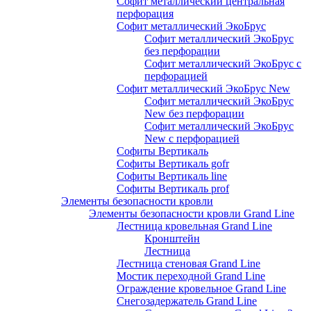
Софит металлический центральная
перфорация
Софит металлический ЭкоБрус
Софит металлический ЭкоБрус
без перфорации
Софит металлический ЭкоБрус с
перфорацией
Софит металлический ЭкоБрус New
Софит металлический ЭкоБрус
New без перфорации
Софит металлический ЭкоБрус
New с перфорацией
Софиты Вертикаль
Софиты Вертикаль gofr
Софиты Вертикаль line
Софиты Вертикаль prof
Элементы безопасности кровли
Элементы безопасности кровли Grand Line
Лестница кровельная Grand Line
Кронштейн
Лестница
Лестница стеновая Grand Line
Мостик переходной Grand Line
Ограждение кровельное Grand Line
Снегозадержатель Grand Line