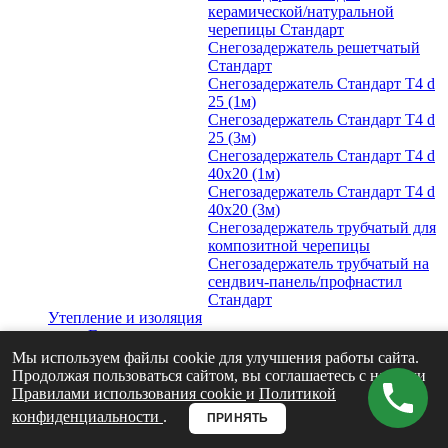
керамической/натуральной
черепицы Стандарт
Снегозадержатель решетчатый
Стандарт
Снегозадержатель Стандарт Т4 d
25 (1м)
Снегозадержатель Стандарт Т4 d
25 (3м)
Снегозадержатель Стандарт Т4 d
40х20 (1м)
Снегозадержатель Стандарт Т4 d
40х20 (3м)
Снегозадержатель трубчатый для
композитной черепицы
Снегозадержатель трубчатый на
сендвич-панель/профнастил
Стандарт
Утепление и изоляция
Гидро-ветрозащита и пароизоляция
Grand Line
Мы используем файлы cookie для улучшения работы сайта.
Утеплитель для кровли
Продолжая пользоваться сайтом, вы соглашаетесь с нашими
Для мансарды
Правилами использования cookie
и
Политикой
Для чердачных перекрытий
конфиденциальности
.
ПРИНЯТЬ
Вентиляция
Кровельная вентиляция