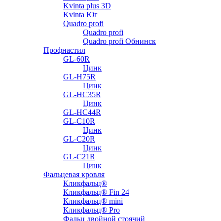
Kvinta plus 3D
Kvinta Юг
Quadro profi
Quadro profi
Quadro profi Обнинск
Профнастил
GL-60R
Цинк
GL-H75R
Цинк
GL-HC35R
Цинк
GL-HC44R
GL-С10R
Цинк
GL-С20R
Цинк
GL-С21R
Цинк
Фальцевая кровля
Кликфальц®
Кликфальц® Fin 24
Кликфальц® mini
Кликфальц® Pro
Фальц двойной стоячий