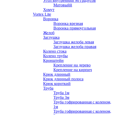
Угол внутренний 90 градусов
Матовыйй
Хомут
Vortex Lite
Воронка
Воронка врезная
Воронка прямоугольная
Желоб
Заглушка
Заглушка желоба левая
Заглушка желоба правая
Колено стока
Колено трубы
Кронштейн
Крепление на дерево
Крепление на кирпич
Крюк длинный
Крюк длинный полоса
Крюк короткий
Труба
Труба 1м
Труба 3м
Труба гофрированная с коленом,
1м
Труба гофрированная с коленом,