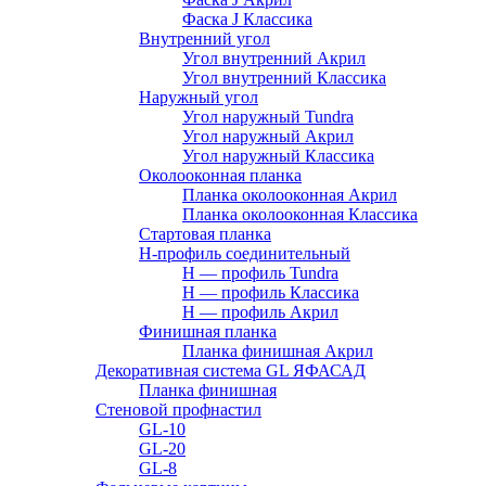
Фаска J Классика
Внутренний угол
Угол внутренний Акрил
Угол внутренний Классика
Наружный угол
Угол наружный Tundra
Угол наружный Акрил
Угол наружный Классика
Околооконная планка
Планка околооконная Акрил
Планка околооконная Классика
Стартовая планка
H-профиль соединительный
Н — профиль Tundra
H — профиль Классика
Н — профиль Акрил
Финишная планка
Планка финишная Акрил
Декоративная система GL ЯФАСАД
Планка финишная
Стеновой профнастил
GL-10
GL-20
GL-8