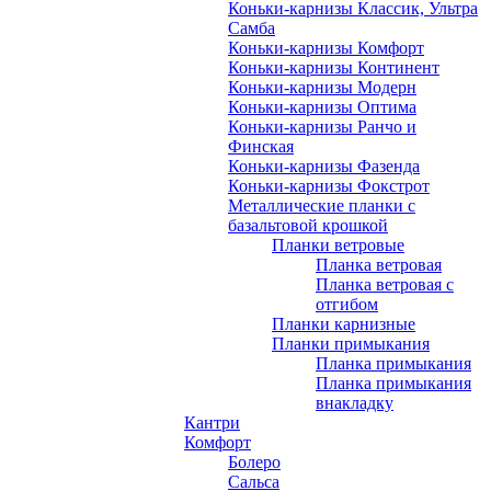
Коньки-карнизы Классик, Ультра
Самба
Коньки-карнизы Комфорт
Коньки-карнизы Континент
Коньки-карнизы Модерн
Коньки-карнизы Оптима
Коньки-карнизы Ранчо и
Финская
Коньки-карнизы Фазенда
Коньки-карнизы Фокстрот
Металлические планки с
базальтовой крошкой
Планки ветровые
Планка ветровая
Планка ветровая с
отгибом
Планки карнизные
Планки примыкания
Планка примыкания
Планка примыкания
внакладку
Кантри
Комфорт
Болеро
Сальса