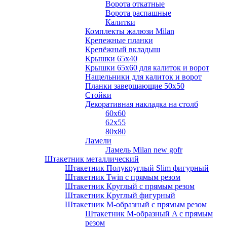
Ворота откатные
Ворота распашные
Калитки
Комплекты жалюзи Milan
Крепежные планки
Крепёжный вкладыш
Крышки 65х40
Крышки 65х60 для калиток и ворот
Нащельники для калиток и ворот
Планки завершающие 50х50
Стойки
Декоративная накладка на столб
60х60
62х55
80х80
Ламели
Ламель Milan new gofr
Штакетник металлический
Штакетник Полукруглый Slim фигурный
Штакетник Twin с прямым резом
Штакетник Круглый с прямым резом
Штакетник Круглый фигурный
Штакетник М-образный с прямым резом
Штакетник М-образный A с прямым
резом