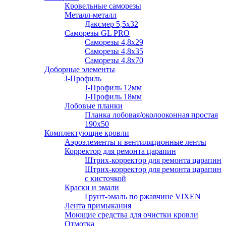
Кровельные саморезы
Металл-металл
Даксмер 5,5х32
Саморезы GL PRO
Сaморезы 4,8х29
Сaморезы 4,8х35
Сaморезы 4,8х70
Доборные элементы
J-Профиль
J-Профиль 12мм
J-Профиль 18мм
Лобовые планки
Планка лобовая/околооконная простая
190х50
Комплектующие кровли
Аэроэлементы и вентиляционные ленты
Корректор для ремонта царапин
Штрих-корректор для ремонта царапин
Штрих-корректор для ремонта царапин
с кисточкой
Краски и эмали
Грунт-эмаль по ржавчине VIXEN
Лента примыкания
Моющие средства для очистки кровли
Отмотка