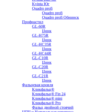
Kvinta Юг
Quadro profi
Quadro profi
Quadro profi Обнинск
Профнастил
GL-60R
Цинк
GL-H75R
Цинк
GL-HC35R
Цинк
GL-HC44R
GL-С10R
Цинк
GL-С20R
Цинк
GL-С21R
Цинк
Фальцевая кровля
Кликфальц®
Кликфальц® Fin 24
Кликфальц® mini
Кликфальц® Pro
Фальц двойной стоячий
ЦПЧ и Натуральная черепица