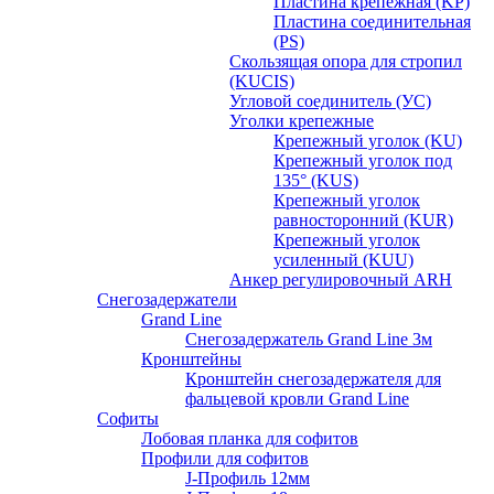
Пластина крепежная (KP)
Пластина соединительная
(PS)
Скользящая опора для стропил
(KUCIS)
Угловой соединитель (УС)
Уголки крепежныe
Крепежный уголок (KU)
Крепежный уголок под
135° (KUS)
Крепежный уголок
равносторонний (KUR)
Крепежный уголок
усиленный (KUU)
Анкер регулировочный ARH
Снегозадержатели
Grand Line
Снегозадержатель Grand Line 3м
Кронштейны
Кронштейн снегозадержателя для
фальцевой кровли Grand Line
Софиты
Лобовая планка для софитов
Профили для софитов
J-Профиль 12мм