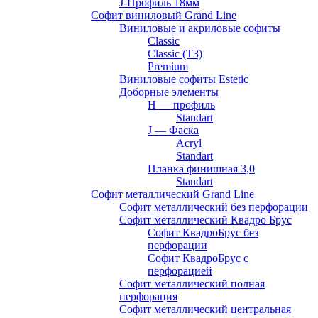
J-Профиль 18мм
Софит виниловый Grand Line
Виниловые и акриловые софиты
Classic
Classic (T3)
Premium
Виниловые софиты Estetic
Доборные элементы
H — профиль
Standart
J — Фаска
Acryl
Standart
Планка финишная 3,0
Standart
Софит металлический Grand Line
Софит металлический без перфорации
Софит металлический Квадро Брус
Софит КвадроБрус без
перфорации
Софит КвадроБрус с
перфорацией
Софит металлический полная
перфорация
Софит металлический центральная