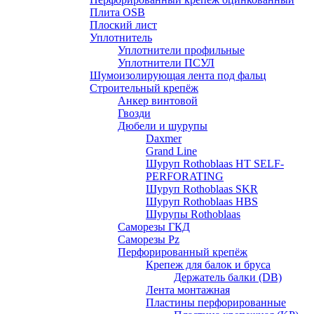
Плита OSB
Плоский лист
Уплотнитель
Уплотнители профильные
Уплотнители ПСУЛ
Шумоизолирующая лента под фальц
Строительный крепёж
Анкер винтовой
Гвозди
Дюбели и шурупы
Daxmer
Grand Line
Шуруп Rothoblaas HT SELF-
PERFORATING
Шуруп Rothoblaas SKR
Шуруп Rothoblaas НВS
Шурупы Rothoblaas
Саморeзы ГКД
Саморезы Pz
Перфорированный крепёж
Крепеж для балок и бруса
Держатель балки (DB)
Лента монтажнaя
Пластины перфорированные