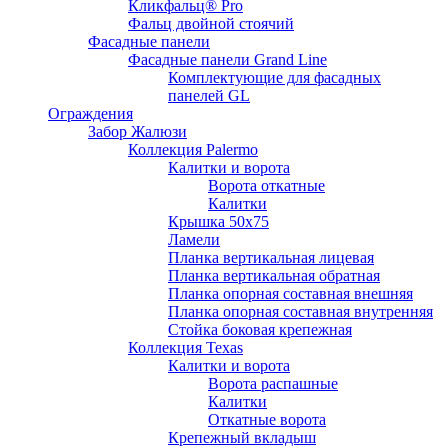
Кликфальц® Pro
Фальц двoйной стоячий
Фасадные панели
Фасадные панели Grand Line
Комплектующие для фасадных
панелей GL
Ограждения
Забор Жалюзи
Коллекция Palermo
Калитки и ворота
Ворота откатные
Калитки
Крышка 50х75
Ламели
Планка вертикальная лицевая
Планка вертикальная обратная
Планка опорная составная внешняя
Планка опорная составная внутренняя
Стойка боковая крепежная
Коллекция Texas
Калитки и ворота
Ворота распашные
Калитки
Откатные ворота
Крепежный вкладыш