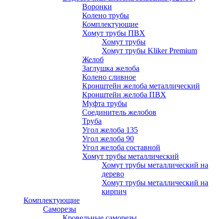
Воронки
Колено трубы
Комплектующие
Хомут трубы ПВХ
Хомут трубы
Хомут трубы Kliker Premium
Желоб
Заглушка желоба
Колено сливное
Кронштейн желоба металлический
Кронштейн желоба ПВХ
Муфта трубы
Соединитель желобов
Труба
Угол желоба 135
Угол желоба 90
Угол желоба составной
Хомут трубы металлический
Хомут трубы металлический на
дерево
Хомут трубы металлический на
кирпич
Комплектующие
Саморезы
Кровельные саморезы