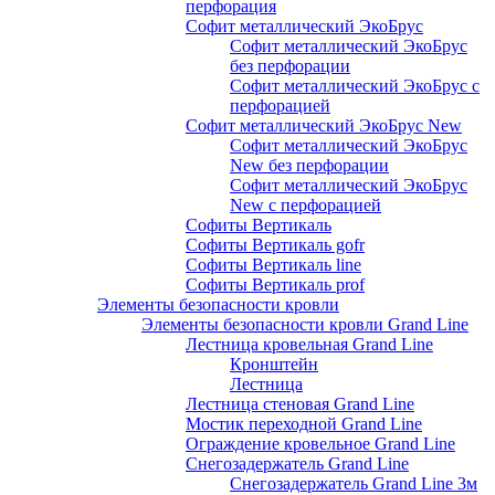
перфорация
Софит металлический ЭкоБрус
Софит металлический ЭкоБрус
без перфорации
Софит металлический ЭкоБрус с
перфорацией
Софит металлический ЭкоБрус New
Софит металлический ЭкоБрус
New без перфорации
Софит металлический ЭкоБрус
New с перфорацией
Софиты Вертикаль
Софиты Вертикаль gofr
Софиты Вертикаль line
Софиты Вертикаль prof
Элементы безопасности кровли
Элементы безопасности кровли Grand Line
Лестница кровельная Grand Line
Кронштейн
Лестница
Лестница стеновая Grand Line
Мостик переходной Grand Line
Ограждение кровельное Grand Line
Снегозадержатель Grand Line
Снегозадержатель Grand Line 3м