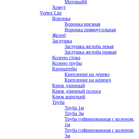
Матовыйй
Хомут
Vortex Lite
Воронка
Воронка врезная
Воронка прямоугольная
Желоб
Заглушка
Заглушка желоба левая
Заглушка желоба правая
Колено стока
Колено трубы
Кронштейн
Крепление на дерево
Крепление на кирпич
Крюк длинный
Крюк длинный полоса
Крюк короткий
Труба
Труба 1м
Труба 3м
Труба гофрированная с коленом,
1м
Труба гофрированная с коленом,
3м