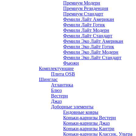
Премиум Модерн
Премиум Резиденция
Премиум Стандарт
Фемили Лайт Американ
Фемили Лайт Готик
Фемили Лайт Модерн
Фемили Лайт Стандарт
Фемили Эко Лайт Американ
Фемили Эко Лайт Готик
Фемили Эко Лайт Модерн
Фемили Эко Лайт Стандарт
Фьюжн
Комплектующие
Плита OSB
Шинглас
Атлантика
Блюз
Вестерн
Джаз
Доборные элементы
Ендовные ковры
Коньки-карнизы Вестерн
Коньки-карнизы Джаз
Коньки-карнизы Кантри
Коньки-карнизы Классик, Ультра