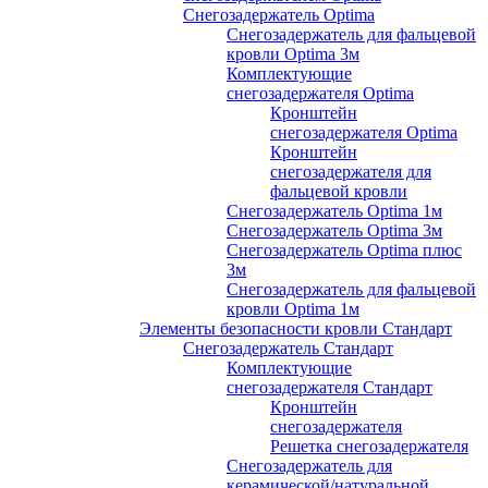
Снегозадержатель Optima
Снегозадержатель для фальцевой
кровли Optima 3м
Комплектующие
снегозадержателя Optima
Кронштейн
снегозадержателя Optima
Кронштейн
снегозадержателя для
фальцевой кровли
Снегозадержатель Optima 1м
Снегозадержатель Optima 3м
Снегозадержатель Optima плюс
3м
Снегозадержатель для фальцевой
кровли Optima 1м
Элементы безопасности кровли Стандарт
Снегозадержатель Стандарт
Комплектующие
снегозадержателя Стандарт
Кронштейн
снегозадержателя
Решетка снегозадержателя
Снегозадержатель для
керамической/натуральной