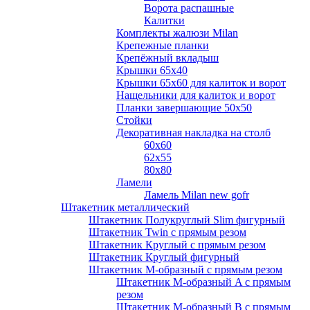
Ворота распашные
Калитки
Комплекты жалюзи Milan
Крепежные планки
Крепёжный вкладыш
Крышки 65х40
Крышки 65х60 для калиток и ворот
Нащельники для калиток и ворот
Планки завершающие 50х50
Стойки
Декоративная накладка на столб
60х60
62х55
80х80
Ламели
Ламель Milan new gofr
Штакетник металлический
Штакетник Полукруглый Slim фигурный
Штакетник Twin с прямым резом
Штакетник Круглый с прямым резом
Штакетник Круглый фигурный
Штакетник М-образный с прямым резом
Штакетник М-образный A с прямым
резом
Штакетник М-образный B с прямым