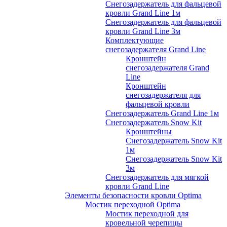
Снегозадержатель для фальцевой
кровли Grand Line 1м
Снегозадержатель для фальцевой
кровли Grand Line 3м
Комплектующие
снегозадержателя Grand Line
Кронштейн
снегозадержателя Grand
Line
Кронштейн
снегозадержателя для
фальцевой кровли
Снегозадержатель Grand Line 1м
Снегозадержатель Snow Kit
Кронштейны
Снегозадержатель Snow Kit
1м
Снегозадержатель Snow Kit
3м
Снегозадержатель для мягкой
кровли Grand Line
Элементы безопасности кровли Optima
Мостик переходной Optima
Мостик переходной для
кровельной черепицы