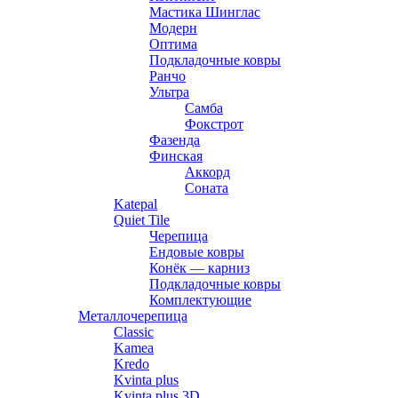
Мастика Шинглас
Модерн
Оптима
Подкладочные ковры
Ранчо
Ультра
Самба
Фокстрот
Фазенда
Финская
Аккорд
Соната
Katepal
Quiet Tile
Черепица
Ендовые ковры
Конёк — карниз
Подкладочные ковры
Комплектующие
Металлочерепица
Classic
Kamea
Kredo
Kvinta plus
Kvinta plus 3D