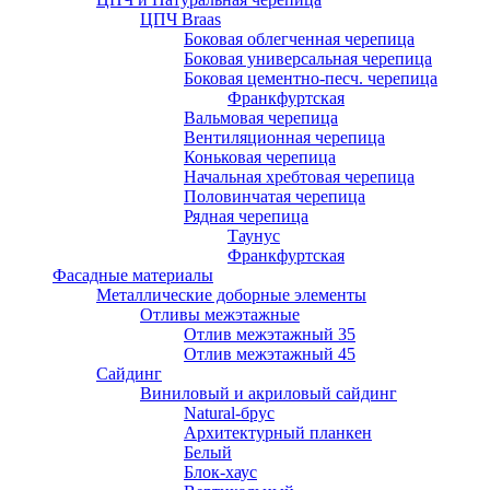
ЦПЧ Braas
Боковая облегченная черепица
Боковая универсальная черепица
Боковая цементно-песч. черепица
Франкфуртская
Вальмовая черепица
Вентиляционная черепица
Коньковая черепица
Начальная хребтовая черепица
Половинчатая черепица
Рядная черепица
Таунус
Франкфуртская
Фасадные материалы
Металлические доборные элементы
Отливы межэтажные
Отлив межэтажный 35
Отлив межэтажный 45
Сайдинг
Виниловый и акриловый сайдинг
Natural-брус
Архитектурный планкен
Белый
Блок-хаус