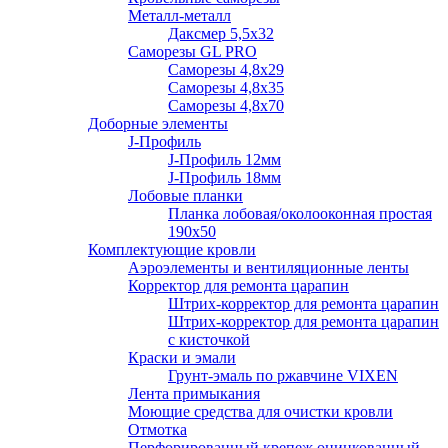
Металл-металл
Даксмер 5,5х32
Саморезы GL PRO
Сaморезы 4,8х29
Сaморезы 4,8х35
Сaморезы 4,8х70
Доборные элементы
J-Профиль
J-Профиль 12мм
J-Профиль 18мм
Лобовые планки
Планка лобовая/околооконная простая
190х50
Комплектующие кровли
Аэроэлементы и вентиляционные ленты
Корректор для ремонта царапин
Штрих-корректор для ремонта царапин
Штрих-корректор для ремонта царапин
с кисточкой
Краски и эмали
Грунт-эмаль по ржавчине VIXEN
Лента примыкания
Моющие средства для очистки кровли
Отмотка
Перфорированный крепеж оцинкованный