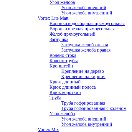
Угол желоба
Угол желоба внешний
Угол желоба внутренний
Vortex Lite Matt
Воронка водосборная прямоугольная
Воронка врезная прямоугольная
Желоб прямоугольный
Заглушка
Заглушка желоба левая
Заглушка желоба правая
Колено стока
Колено трубы
Кронштейн
Крепление на дерево
Крепление на кирпич
Крюк длинный
Крюк длинный полоса
Крюк короткий
Труба
Труба гофрированная
Труба гофрированная с коленом
Угол желоба
Угол желоба внешний
Угол желоба внутренний
Vortex Mix