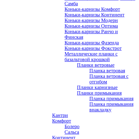
Самба
Коньки-карнизы Комфорт
Коньки-карнизы Континент
Коньки-карнизы Модерн
Коньки-карнизы Оптима
Коньки-карнизы Ранчо и
Финская
Коньки-карнизы Фазенда
Коньки-карнизы Фокстрот
Металлические планки с
базальтовой крошкой
Планки ветровые
Планка ветровая
Планка ветровая с
отгибом
Планки карнизные
Планки примыкания
Планка примыкания
Планка примыкания
внакладку
Кантри
Комфорт
Болеро
Сальса
Континент