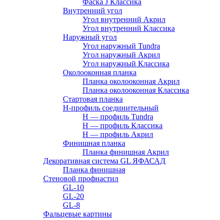
Фаска J Классика
Внутренний угол
Угол внутренний Акрил
Угол внутренний Классика
Наружный угол
Угол наружный Tundra
Угол наружный Акрил
Угол наружный Классика
Околооконная планка
Планка околооконная Акрил
Планка околооконная Классика
Стартовая планка
H-профиль соединительный
Н — профиль Tundra
H — профиль Классика
Н — профиль Акрил
Финишная планка
Планка финишная Акрил
Декоративная система GL ЯФАСАД
Планка финишная
Стеновой профнастил
GL-10
GL-20
GL-8
Фальцевые картины