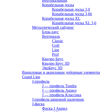
Вертикальный
Корабельная доска
Корабельная доска 3,0
Корабельная доска 3,66
Корабельная доска XL
Корабельная доска XL 3,6
Металлический сайдинг
Блок-хаус
Вертикаль
Classic
Gofr
Line
Prof
Квадро Брус
Квадро Брус 3D
ЭкоБрус 3D
Виниловые и акриловые доборные элементы
Grand Line
J-профиль
J — профиль Tundra
J — профиль Акрил
J — профиль Классика
J-профиль широкий наличник
J-фаска
Фаска J Акрил