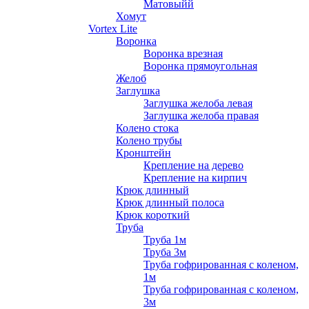
Матовыйй
Хомут
Vortex Lite
Воронка
Воронка врезная
Воронка прямоугольная
Желоб
Заглушка
Заглушка желоба левая
Заглушка желоба правая
Колено стока
Колено трубы
Кронштейн
Крепление на дерево
Крепление на кирпич
Крюк длинный
Крюк длинный полоса
Крюк короткий
Труба
Труба 1м
Труба 3м
Труба гофрированная с коленом,
1м
Труба гофрированная с коленом,
3м