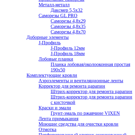
Металл-металл
Даксмер 5,5х32
Саморезы GL PRO
Сaморезы 4,8х29
Сaморезы 4,8х35
Сaморезы 4,8х70
Доборные элементы
J-Профиль
J-Профиль 12мм
J-Профиль 18мм
Лобовые планки
Планка лобовая/околооконная простая
190х50
Комплектующие кровли
Аэроэлементы и вентиляционные ленты
Корректор для ремонта царапин
Штрих-корректор для ремонта царапин
Штрих-корректор для ремонта царапин
с кисточкой
Краски и эмали
Грунт-эмаль по ржавчине VIXEN
Лента примыкания
Моющие средства для очистки кровли
Отмотка
Перфорированный крепеж оцинкованный