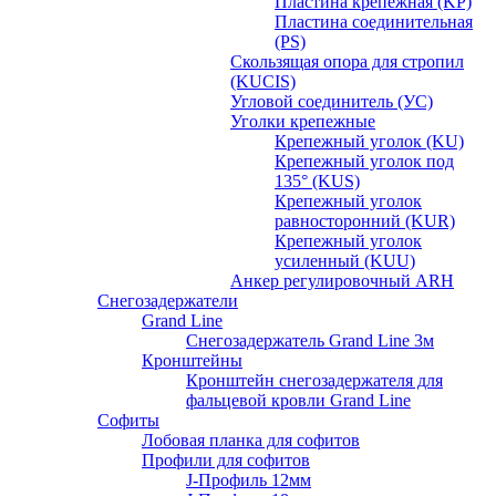
Пластина крепежная (KP)
Пластина соединительная
(PS)
Скользящая опора для стропил
(KUCIS)
Угловой соединитель (УС)
Уголки крепежныe
Крепежный уголок (KU)
Крепежный уголок под
135° (KUS)
Крепежный уголок
равносторонний (KUR)
Крепежный уголок
усиленный (KUU)
Анкер регулировочный ARH
Снегозадержатели
Grand Line
Снегозадержатель Grand Line 3м
Кронштейны
Кронштейн снегозадержателя для
фальцевой кровли Grand Line
Софиты
Лобовая планка для софитов
Профили для софитов
J-Профиль 12мм