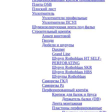
Плита OSB
Плоский лист
Уплотнитель
Уплотнители профильные
Уплотнители ПСУЛ
Шумоизолирующая лента под фальц
Строительный крепёж
Анкер винтовой
Гвозди
Дюбели и шурупы
Daxmer
Grand Line
Шуруп Rothoblaas HT SELF-
PERFORATING
Шуруп Rothoblaas SKR
Шуруп Rothoblaas НВS
Шурупы Rothoblaas
Саморeзы ГКД
Саморезы Pz
Перфорированный крепёж
Крепеж для балок и бруса
Держатель балки (DB)
Лента монтажнaя
Пластины перфорированные