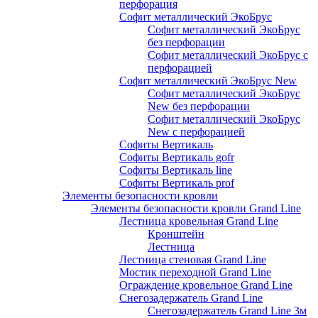
перфорация
Софит металлический ЭкоБрус
Софит металлический ЭкоБрус
без перфорации
Софит металлический ЭкоБрус с
перфорацией
Софит металлический ЭкоБрус New
Софит металлический ЭкоБрус
New без перфорации
Софит металлический ЭкоБрус
New с перфорацией
Софиты Вертикаль
Софиты Вертикаль gofr
Софиты Вертикаль line
Софиты Вертикаль prof
Элементы безопасности кровли
Элементы безопасности кровли Grand Line
Лестница кровельная Grand Line
Кронштейн
Лестница
Лестница стеновая Grand Line
Мостик переходной Grand Line
Ограждение кровельное Grand Line
Снегозадержатель Grand Line
Снегозадержатель Grand Line 3м