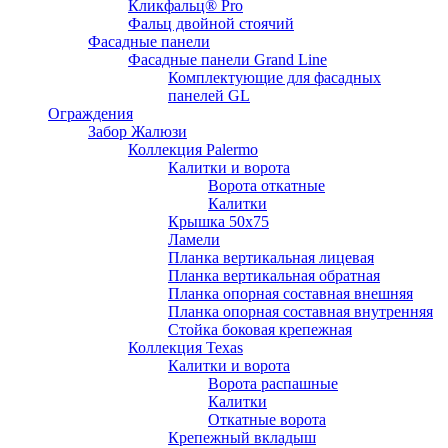
Кликфальц® Pro
Фальц двoйной стоячий
Фасадные панели
Фасадные панели Grand Line
Комплектующие для фасадных
панелей GL
Ограждения
Забор Жалюзи
Коллекция Palermo
Калитки и ворота
Ворота откатные
Калитки
Крышка 50х75
Ламели
Планка вертикальная лицевая
Планка вертикальная обратная
Планка опорная составная внешняя
Планка опорная составная внутренняя
Стойка боковая крепежная
Коллекция Texas
Калитки и ворота
Ворота распашные
Калитки
Откатные ворота
Крепежный вкладыш