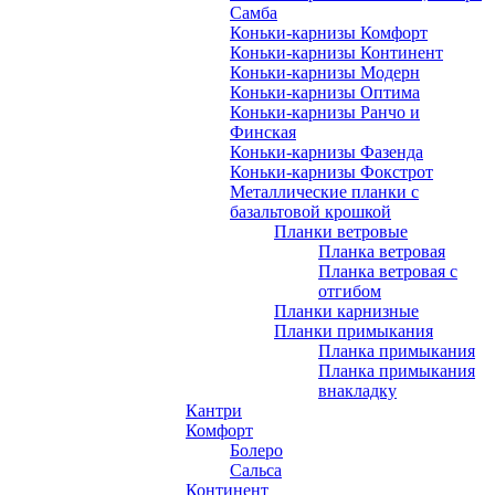
Самба
Коньки-карнизы Комфорт
Коньки-карнизы Континент
Коньки-карнизы Модерн
Коньки-карнизы Оптима
Коньки-карнизы Ранчо и
Финская
Коньки-карнизы Фазенда
Коньки-карнизы Фокстрот
Металлические планки с
базальтовой крошкой
Планки ветровые
Планка ветровая
Планка ветровая с
отгибом
Планки карнизные
Планки примыкания
Планка примыкания
Планка примыкания
внакладку
Кантри
Комфорт
Болеро
Сальса
Континент