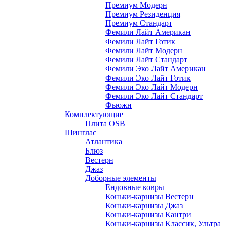
Премиум Модерн
Премиум Резиденция
Премиум Стандарт
Фемили Лайт Американ
Фемили Лайт Готик
Фемили Лайт Модерн
Фемили Лайт Стандарт
Фемили Эко Лайт Американ
Фемили Эко Лайт Готик
Фемили Эко Лайт Модерн
Фемили Эко Лайт Стандарт
Фьюжн
Комплектующие
Плита OSB
Шинглас
Атлантика
Блюз
Вестерн
Джаз
Доборные элементы
Ендовные ковры
Коньки-карнизы Вестерн
Коньки-карнизы Джаз
Коньки-карнизы Кантри
Коньки-карнизы Классик, Ультра