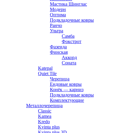
Мастика Шинглас
Модерн
Оптима
Подкладочные ковры
Ранчо
Ультра
Самба
Фокстрот
Фазенда
Финская
Аккорд
Соната
Katepal
Quiet Tile
Черепица
Ендовые ковры
Конёк — карниз
Подкладочные ковры
Комплектующие
Металлочерепица
Classic
Kamea
Kredo
Kvinta plus
Kvinta plus 3D