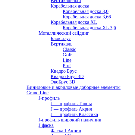
Вертикальный
Корабельная доска
Корабельная доска 3,0
Корабельная доска 3,66
Корабельная доска XL
Корабельная доска XL 3,6
Металлический сайдинг
Блок-хаус
Вертикаль
Classic
Gofr
Line
Prof
Квадро Брус
Квадро Брус 3D
ЭкоБрус 3D
Виниловые и акриловые доборные элементы
Grand Line
J-профиль
J — профиль Tundra
J — профиль Акрил
J — профиль Классика
J-профиль широкий наличник
J-фаска
Фаска J Акрил