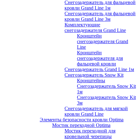
Снегозадержатель для фальцевой
кровли Grand Line 1м
Снегозадержатель для фальцевой
кровли Grand Line 3м
Комплектующие
снегозадержателя Grand Line
Кронштейн
снегозадержателя Grand
Line
Кронштейн
снегозадержателя для
фальцевой кровли
Снегозадержатель Grand Line 1м
Снегозадержатель Snow Kit
Кронштейны
Снегозадержатель Snow Kit
1м
Снегозадержатель Snow Kit
3м
Снегозадержатель для мягкой
кровли Grand Line
Элементы безопасности кровли Optima
Мостик переходной Optima
Мостик переходной для
кровельной черепицы