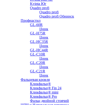
Kvinta Юг
Quadro profi
Quadro profi
Quadro profi Обнинск
Профнастил
GL-60R
Цинк
GL-H75R
Цинк
GL-HC35R
Цинк
GL-HC44R
GL-С10R
Цинк
GL-С20R
Цинк
GL-С21R
Цинк
Фальцевая кровля
Кликфальц®
Кликфальц® Fin 24
Кликфальц® mini
Кликфальц® Pro
Фальц двойной стоячий
ЦПЧ и Натуральная черепица