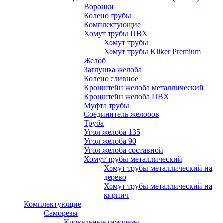
Воронки
Колено трубы
Комплектующие
Хомут трубы ПВХ
Хомут трубы
Хомут трубы Kliker Premium
Желоб
Заглушка желоба
Колено сливное
Кронштейн желоба металлический
Кронштейн желоба ПВХ
Муфта трубы
Соединитель желобов
Труба
Угол желоба 135
Угол желоба 90
Угол желоба составной
Хомут трубы металлический
Хомут трубы металлический на
дерево
Хомут трубы металлический на
кирпич
Комплектующие
Саморезы
Кровельные саморезы