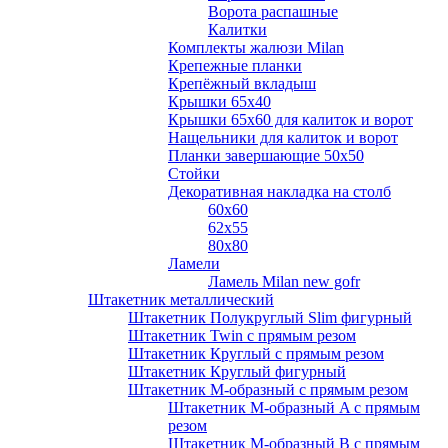
Ворота распашные
Калитки
Комплекты жалюзи Milan
Крепежные планки
Крепёжный вкладыш
Крышки 65х40
Крышки 65х60 для калиток и ворот
Нащельники для калиток и ворот
Планки завершающие 50х50
Стойки
Декоративная накладка на столб
60х60
62х55
80х80
Ламели
Ламель Milan new gofr
Штакетник металлический
Штакетник Полукруглый Slim фигурный
Штакетник Twin с прямым резом
Штакетник Круглый с прямым резом
Штакетник Круглый фигурный
Штакетник М-образный с прямым резом
Штакетник М-образный A с прямым
резом
Штакетник М-образный B с прямым