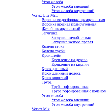
Угол желоба
Угол желоба внешний
Угол желоба внутренний
Vortex Lite Matt
Воронка водосборная прямоугольная
Воронка врезная прямоугольная
Желоб прямоугольный
Заглушка
Заглушка желоба левая
Заглушка желоба правая
Колено стока
Колено трубы
Кронштейн
Крепление на дерево
Крепление на кирпич
Крюк длинный
Крюк длинный полоса
Крюк короткий
Труба
Труба гофрированная
Труба гофрированная с коленом
Угол желоба
Угол желоба внешний
Угол желоба внутренний
Vortex Mix