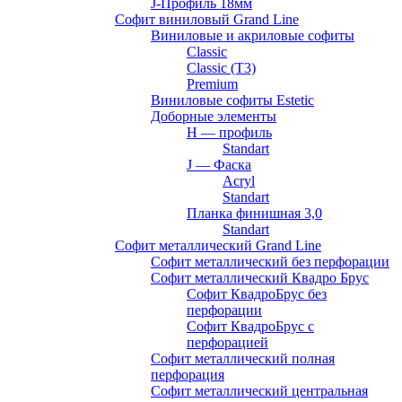
J-Профиль 18мм
Софит виниловый Grand Line
Виниловые и акриловые софиты
Classic
Classic (T3)
Premium
Виниловые софиты Estetic
Доборные элементы
H — профиль
Standart
J — Фаска
Acryl
Standart
Планка финишная 3,0
Standart
Софит металлический Grand Line
Софит металлический без перфорации
Софит металлический Квадро Брус
Софит КвадроБрус без
перфорации
Софит КвадроБрус с
перфорацией
Софит металлический полная
перфорация
Софит металлический центральная