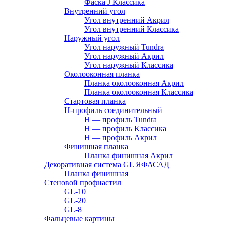
Фаска J Классика
Внутренний угол
Угол внутренний Акрил
Угол внутренний Классика
Наружный угол
Угол наружный Tundra
Угол наружный Акрил
Угол наружный Классика
Околооконная планка
Планка околооконная Акрил
Планка околооконная Классика
Стартовая планка
H-профиль соединительный
Н — профиль Tundra
H — профиль Классика
Н — профиль Акрил
Финишная планка
Планка финишная Акрил
Декоративная система GL ЯФАСАД
Планка финишная
Стеновой профнастил
GL-10
GL-20
GL-8
Фальцевые картины