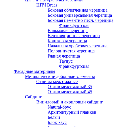
ЦПЧ Braas
Боковая облегченная черепица
Боковая универсальная черепица
Боковая цементно-песч. черепица
Франкфуртская
Вальмовая черепица
Вентиляционная черепица
Коньковая черепица
Начальная хребтовая черепица
Половинчатая черепица
Рядная черепица
Таунус
Франкфуртская
Фасадные материалы
Металлические доборные элементы
Отливы межэтажные
Отлив межэтажный 35
Отлив межэтажный 45
Сайдинг
Виниловый и акриловый сайдинг
Natural-брус
Архитектурный планкен
Белый
Блок-хаус