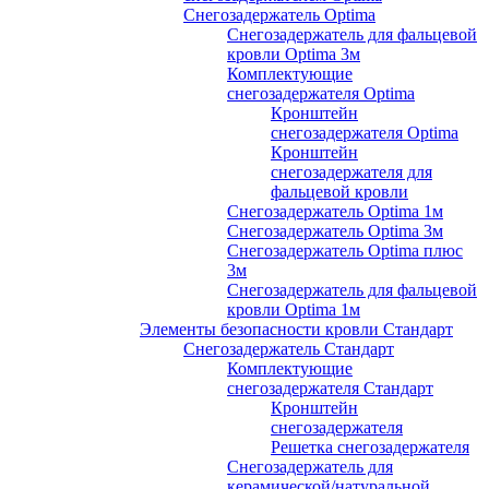
Снегозадержатель Optima
Снегозадержатель для фальцевой
кровли Optima 3м
Комплектующие
снегозадержателя Optima
Кронштейн
снегозадержателя Optima
Кронштейн
снегозадержателя для
фальцевой кровли
Снегозадержатель Optima 1м
Снегозадержатель Optima 3м
Снегозадержатель Optima плюс
3м
Снегозадержатель для фальцевой
кровли Optima 1м
Элементы безопасности кровли Стандарт
Снегозадержатель Стандарт
Комплектующие
снегозадержателя Стандарт
Кронштейн
снегозадержателя
Решетка снегозадержателя
Снегозадержатель для
керамической/натуральной