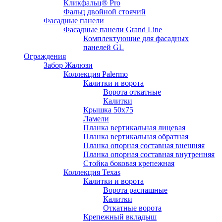
Кликфальц® Pro
Фальц двoйной стоячий
Фасадные панели
Фасадные панели Grand Line
Комплектующие для фасадных
панелей GL
Ограждения
Забор Жалюзи
Коллекция Palermo
Калитки и ворота
Ворота откатные
Калитки
Крышка 50х75
Ламели
Планка вертикальная лицевая
Планка вертикальная обратная
Планка опорная составная внешняя
Планка опорная составная внутренняя
Стойка боковая крепежная
Коллекция Texas
Калитки и ворота
Ворота распашные
Калитки
Откатные ворота
Крепежный вкладыш