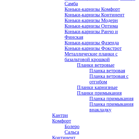
Самба
Коньки-карнизы Комфорт
Коньки-карнизы Континент
Коньки-карнизы Модерн
Коньки-карнизы Оптима
Коньки-карнизы Ранчо и
Финская
Коньки-карнизы Фазенда
Коньки-карнизы Фокстрот
Металлические планки с
базальтовой крошкой
Планки ветровые
Планка ветровая
Планка ветровая с
отгибом
Планки карнизные
Планки примыкания
Планка примыкания
Планка примыкания
внакладку
Кантри
Комфорт
Болеро
Сальса
Континент