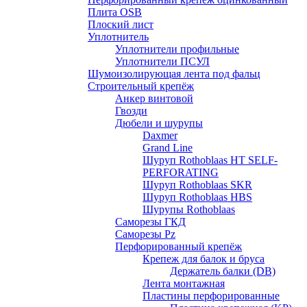
Плита OSB
Плоский лист
Уплотнитель
Уплотнители профильные
Уплотнители ПСУЛ
Шумоизолирующая лента под фальц
Строительный крепёж
Анкер винтовой
Гвозди
Дюбели и шурупы
Daxmer
Grand Line
Шуруп Rothoblaas HT SELF-
PERFORATING
Шуруп Rothoblaas SKR
Шуруп Rothoblaas НВS
Шурупы Rothoblaas
Саморeзы ГКД
Саморезы Pz
Перфорированный крепёж
Крепеж для балок и бруса
Держатель балки (DB)
Лента монтажнaя
Пластины перфорированные