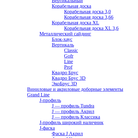
Вертикальный
Корабельная доска
Корабельная доска 3,0
Корабельная доска 3,66
Корабельная доска XL
Корабельная доска XL 3,6
Металлический сайдинг
Блок-хаус
Вертикаль
Classic
Gofr
Line
Prof
Квадро Брус
Квадро Брус 3D
ЭкоБрус 3D
Виниловые и акриловые доборные элементы
Grand Line
J-профиль
J — профиль Tundra
J — профиль Акрил
J — профиль Классика
J-профиль широкий наличник
J-фаска
Фаска J Акрил