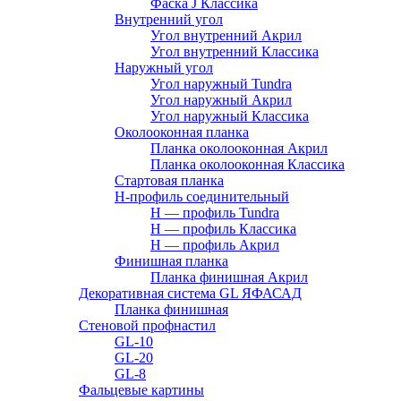
Фаска J Классика
Внутренний угол
Угол внутренний Акрил
Угол внутренний Классика
Наружный угол
Угол наружный Tundra
Угол наружный Акрил
Угол наружный Классика
Околооконная планка
Планка околооконная Акрил
Планка околооконная Классика
Стартовая планка
H-профиль соединительный
Н — профиль Tundra
H — профиль Классика
Н — профиль Акрил
Финишная планка
Планка финишная Акрил
Декоративная система GL ЯФАСАД
Планка финишная
Стеновой профнастил
GL-10
GL-20
GL-8
Фальцевые картины