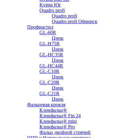
Kvinta Юг
Quadro profi
Quadro profi
Quadro profi Обнинск
Профнастил
GL-60R
Цинк
GL-H75R
Цинк
GL-HC35R
Цинк
GL-HC44R
GL-С10R
Цинк
GL-С20R
Цинк
GL-С21R
Цинк
Фальцевая кровля
Кликфальц®
Кликфальц® Fin 24
Кликфальц® mini
Кликфальц® Pro
Фальц двойной стоячий
ЦПЧ и Натуральная черепица