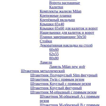
Ворота распашные
Калитки
Комплекты жалюзи Milan
Крепежные планки
Крепёжный вкладыш
Крышки 65х40
Крышки 65х60 для калиток и ворот
Нащельники для калиток и ворот
Планки завершающие 50х50
Стойки
Декоративная накладка на столб
60х60
62х55
80х80
Ламели
Ламель Milan new gofr
Штакетник металлический
Штакетник Полукруглый Slim фигурный
Штакетник Twin с прямым резом
Штакетник Круглый с прямым резом
Штакетник Круглый фигурный
Штакетник М-образный с прямым резом
Штакетник М-образный A с прямым
резом
Штакетник М-образный B с прямым