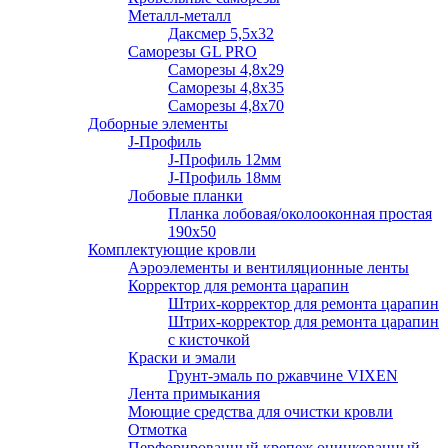
Металл-металл
Даксмер 5,5х32
Саморезы GL PRO
Сaморезы 4,8х29
Сaморезы 4,8х35
Сaморезы 4,8х70
Доборные элементы
J-Профиль
J-Профиль 12мм
J-Профиль 18мм
Лобовые планки
Планка лобовая/околооконная простая
190х50
Комплектующие кровли
Аэроэлементы и вентиляционные ленты
Корректор для ремонта царапин
Штрих-корректор для ремонта царапин
Штрих-корректор для ремонта царапин
с кисточкой
Краски и эмали
Грунт-эмаль по ржавчине VIXEN
Лента примыкания
Моющие средства для очистки кровли
Отмотка
Перфорированный крепеж оцинкованный