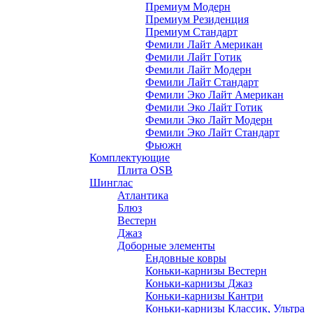
Премиум Модерн
Премиум Резиденция
Премиум Стандарт
Фемили Лайт Американ
Фемили Лайт Готик
Фемили Лайт Модерн
Фемили Лайт Стандарт
Фемили Эко Лайт Американ
Фемили Эко Лайт Готик
Фемили Эко Лайт Модерн
Фемили Эко Лайт Стандарт
Фьюжн
Комплектующие
Плита OSB
Шинглас
Атлантика
Блюз
Вестерн
Джаз
Доборные элементы
Ендовные ковры
Коньки-карнизы Вестерн
Коньки-карнизы Джаз
Коньки-карнизы Кантри
Коньки-карнизы Классик, Ультра