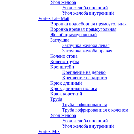
Угол желоба
Угол желоба внешний
Угол желоба внутренний
Vortex Lite Matt
Воронка водосборная прямоугольная
Воронка врезная прямоугольная
Желоб прямоугольный
Заглушка
Заглушка желоба левая
Заглушка желоба правая
Колено стока
Колено трубы
Кронштейн
Крепление на дерево
Крепление на кирпич
Крюк длинный
Крюк длинный полоса
Крюк короткий
Труба
Труба гофрированная
Труба гофрированная с коленом
Угол желоба
Угол желоба внешний
Угол желоба внутренний
Vortex Mix