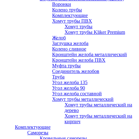
Воронки
Колено трубы
Комплектующие
Хомут трубы ПВХ
Хомут трубы
Хомут трубы Kliker Premium
Желоб
Заглушка желоба
Колено сливное
Кронштейн желоба металлический
Кронштейн желоба ПВХ
Муфта трубы
Соединитель желобов
Труба
Угол желоба 135
Угол желоба 90
Угол желоба составной
Хомут трубы металлический
Хомут трубы металлический на
дерево
Хомут трубы металлический на
кирпич
Комплектующие
Саморезы
Кровельные саморезы