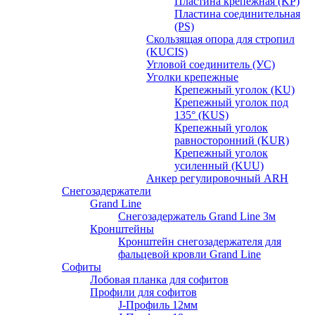
Пластина крепежная (KP)
Пластина соединительная
(PS)
Скользящая опора для стропил
(KUCIS)
Угловой соединитель (УС)
Уголки крепежныe
Крепежный уголок (KU)
Крепежный уголок под
135° (KUS)
Крепежный уголок
равносторонний (KUR)
Крепежный уголок
усиленный (KUU)
Анкер регулировочный ARH
Снегозадержатели
Grand Line
Снегозадержатель Grand Line 3м
Кронштейны
Кронштейн снегозадержателя для
фальцевой кровли Grand Line
Софиты
Лобовая планка для софитов
Профили для софитов
J-Профиль 12мм