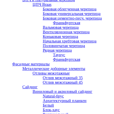
ЦПЧ Braas
Боковая облегченная черепица
Боковая универсальная черепица
Боковая цементно-песч. черепица
Франкфуртская
Вальмовая черепица
Вентиляционная черепица
Коньковая черепица
Начальная хребтовая черепица
Половинчатая черепица
Рядная черепица
Таунус
Франкфуртская
Фасадные материалы
Металлические доборные элементы
Отливы межэтажные
Отлив межэтажный 35
Отлив межэтажный 45
Сайдинг
Виниловый и акриловый сайдинг
Natural-брус
Архитектурный планкен
Белый
Блок-хаус