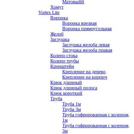
Матовыйй
Хомут
Vortex Lite
Воронка
Воронка врезная
Воронка прямоугольная
Желоб
Заглушка
Заглушка желоба левая
Заглушка желоба правая
Колено стока
Колено трубы
Кронштейн
Крепление на дерево
Крепление на кирпич
Крюк длинный
Крюк длинный полоса
Крюк короткий
Труба
Труба 1м
Труба 3м
Труба гофрированная с коленом,
1м
Труба гофрированная с коленом,
3м