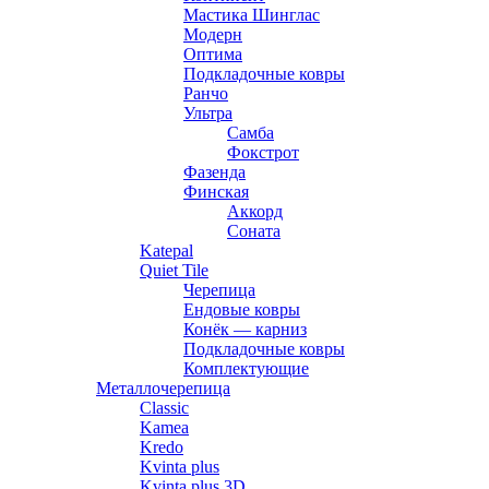
Мастика Шинглас
Модерн
Оптима
Подкладочные ковры
Ранчо
Ультра
Самба
Фокстрот
Фазенда
Финская
Аккорд
Соната
Katepal
Quiet Tile
Черепица
Ендовые ковры
Конёк — карниз
Подкладочные ковры
Комплектующие
Металлочерепица
Classic
Kamea
Kredo
Kvinta plus
Kvinta plus 3D