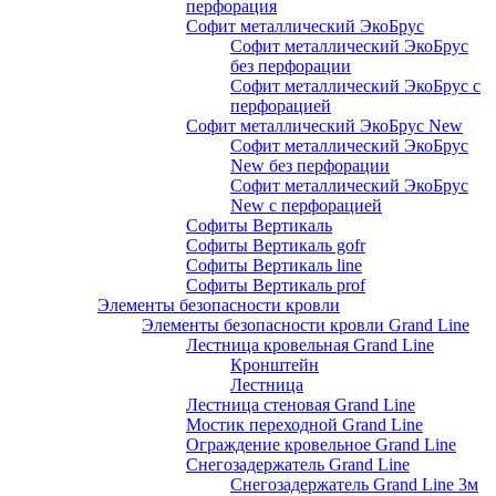
перфорация
Софит металлический ЭкоБрус
Софит металлический ЭкоБрус
без перфорации
Софит металлический ЭкоБрус с
перфорацией
Софит металлический ЭкоБрус New
Софит металлический ЭкоБрус
New без перфорации
Софит металлический ЭкоБрус
New с перфорацией
Софиты Вертикаль
Софиты Вертикаль gofr
Софиты Вертикаль line
Софиты Вертикаль prof
Элементы безопасности кровли
Элементы безопасности кровли Grand Line
Лестница кровельная Grand Line
Кронштейн
Лестница
Лестница стеновая Grand Line
Мостик переходной Grand Line
Ограждение кровельное Grand Line
Снегозадержатель Grand Line
Снегозадержатель Grand Line 3м