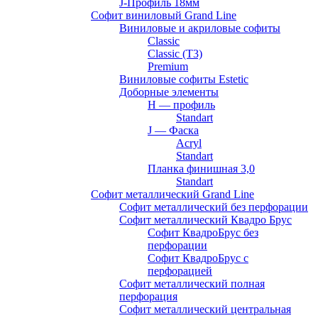
J-Профиль 18мм
Софит виниловый Grand Line
Виниловые и акриловые софиты
Classic
Classic (T3)
Premium
Виниловые софиты Estetic
Доборные элементы
H — профиль
Standart
J — Фаска
Acryl
Standart
Планка финишная 3,0
Standart
Софит металлический Grand Line
Софит металлический без перфорации
Софит металлический Квадро Брус
Софит КвадроБрус без
перфорации
Софит КвадроБрус с
перфорацией
Софит металлический полная
перфорация
Софит металлический центральная