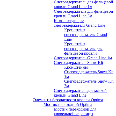
Снегозадержатель для фальцевой
кровли Grand Line 1м
Снегозадержатель для фальцевой
кровли Grand Line 3м
Комплектующие
снегозадержателя Grand Line
Кронштейн
снегозадержателя Grand
Line
Кронштейн
снегозадержателя для
фальцевой кровли
Снегозадержатель Grand Line 1м
Снегозадержатель Snow Kit
Кронштейны
Снегозадержатель Snow Kit
1м
Снегозадержатель Snow Kit
3м
Снегозадержатель для мягкой
кровли Grand Line
Элементы безопасности кровли Optima
Мостик переходной Optima
Мостик переходной для
кровельной черепицы