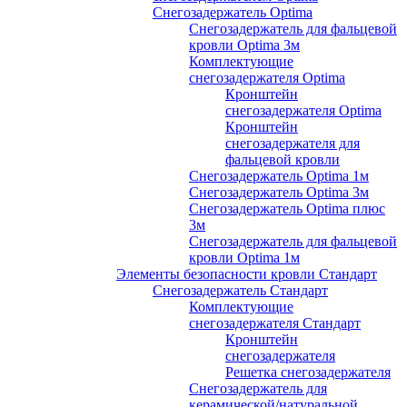
Снегозадержатель Optima
Снегозадержатель для фальцевой
кровли Optima 3м
Комплектующие
снегозадержателя Optima
Кронштейн
снегозадержателя Optima
Кронштейн
снегозадержателя для
фальцевой кровли
Снегозадержатель Optima 1м
Снегозадержатель Optima 3м
Снегозадержатель Optima плюс
3м
Снегозадержатель для фальцевой
кровли Optima 1м
Элементы безопасности кровли Стандарт
Снегозадержатель Стандарт
Комплектующие
снегозадержателя Стандарт
Кронштейн
снегозадержателя
Решетка снегозадержателя
Снегозадержатель для
керамической/натуральной