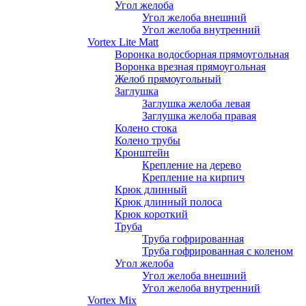
Угол желоба
Угол желоба внешний
Угол желоба внутренний
Vortex Lite Matt
Воронка водосборная прямоугольная
Воронка врезная прямоугольная
Желоб прямоугольный
Заглушка
Заглушка желоба левая
Заглушка желоба правая
Колено стока
Колено трубы
Кронштейн
Крепление на дерево
Крепление на кирпич
Крюк длинный
Крюк длинный полоса
Крюк короткий
Труба
Труба гофрированная
Труба гофрированная с коленом
Угол желоба
Угол желоба внешний
Угол желоба внутренний
Vortex Mix