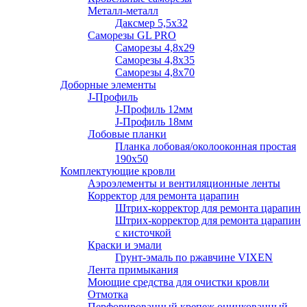
Металл-металл
Даксмер 5,5х32
Саморезы GL PRO
Сaморезы 4,8х29
Сaморезы 4,8х35
Сaморезы 4,8х70
Доборные элементы
J-Профиль
J-Профиль 12мм
J-Профиль 18мм
Лобовые планки
Планка лобовая/околооконная простая
190х50
Комплектующие кровли
Аэроэлементы и вентиляционные ленты
Корректор для ремонта царапин
Штрих-корректор для ремонта царапин
Штрих-корректор для ремонта царапин
с кисточкой
Краски и эмали
Грунт-эмаль по ржавчине VIXEN
Лента примыкания
Моющие средства для очистки кровли
Отмотка
Перфорированный крепеж оцинкованный