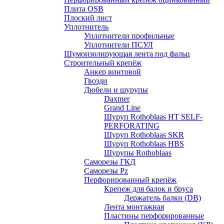
Плита OSB
Плоский лист
Уплотнитель
Уплотнители профильные
Уплотнители ПСУЛ
Шумоизолирующая лента под фальц
Строительный крепёж
Анкер винтовой
Гвозди
Дюбели и шурупы
Daxmer
Grand Line
Шуруп Rothoblaas HT SELF-
PERFORATING
Шуруп Rothoblaas SKR
Шуруп Rothoblaas НВS
Шурупы Rothoblaas
Саморeзы ГКД
Саморезы Pz
Перфорированный крепёж
Крепеж для балок и бруса
Держатель балки (DB)
Лента монтажнaя
Пластины перфорированные