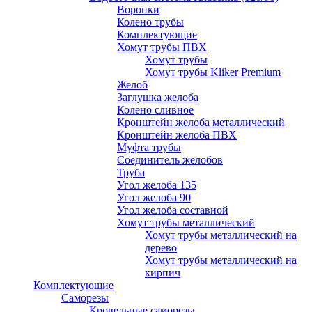
Воронки
Колено трубы
Комплектующие
Хомут трубы ПВХ
Хомут трубы
Хомут трубы Kliker Premium
Желоб
Заглушка желоба
Колено сливное
Кронштейн желоба металлический
Кронштейн желоба ПВХ
Муфта трубы
Соединитель желобов
Труба
Угол желоба 135
Угол желоба 90
Угол желоба составной
Хомут трубы металлический
Хомут трубы металлический на
дерево
Хомут трубы металлический на
кирпич
Комплектующие
Саморезы
Кровельные саморезы