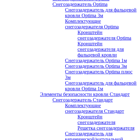
Снегозадержатель Optima
Снегозадержатель для фальцевой
кровли Optima 3м
Комплектующие
снегозадержателя Optima
Кронштейн
снегозадержателя Optima
Кронштейн
снегозадержателя для
фальцевой кровли
Снегозадержатель Optima 1м
Снегозадержатель Optima 3м
Снегозадержатель Optima плюс
3м
Снегозадержатель для фальцевой
кровли Optima 1м
Элементы безопасности кровли Стандарт
Снегозадержатель Стандарт
Комплектующие
снегозадержателя Стандарт
Кронштейн
снегозадержателя
Решетка снегозадержателя
Снегозадержатель для
керамической/натуральной