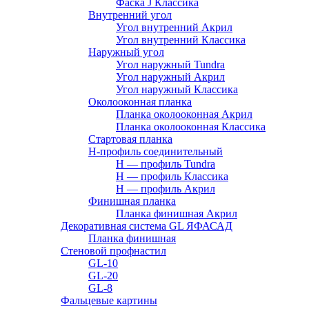
Фаска J Классика
Внутренний угол
Угол внутренний Акрил
Угол внутренний Классика
Наружный угол
Угол наружный Tundra
Угол наружный Акрил
Угол наружный Классика
Околооконная планка
Планка околооконная Акрил
Планка околооконная Классика
Стартовая планка
H-профиль соединительный
Н — профиль Tundra
H — профиль Классика
Н — профиль Акрил
Финишная планка
Планка финишная Акрил
Декоративная система GL ЯФАСАД
Планка финишная
Стеновой профнастил
GL-10
GL-20
GL-8
Фальцевые картины