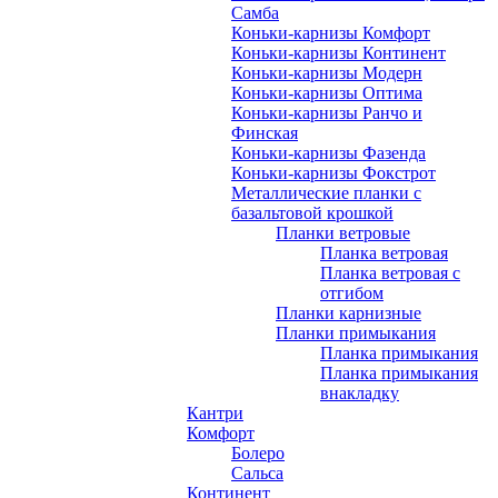
Самба
Коньки-карнизы Комфорт
Коньки-карнизы Континент
Коньки-карнизы Модерн
Коньки-карнизы Оптима
Коньки-карнизы Ранчо и
Финская
Коньки-карнизы Фазенда
Коньки-карнизы Фокстрот
Металлические планки с
базальтовой крошкой
Планки ветровые
Планка ветровая
Планка ветровая с
отгибом
Планки карнизные
Планки примыкания
Планка примыкания
Планка примыкания
внакладку
Кантри
Комфорт
Болеро
Сальса
Континент