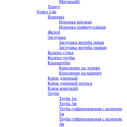
Матовыйй
Хомут
Vortex Lite
Воронка
Воронка врезная
Воронка прямоугольная
Желоб
Заглушка
Заглушка желоба левая
Заглушка желоба правая
Колено стока
Колено трубы
Кронштейн
Крепление на дерево
Крепление на кирпич
Крюк длинный
Крюк длинный полоса
Крюк короткий
Труба
Труба 1м
Труба 3м
Труба гофрированная с коленом,
1м
Труба гофрированная с коленом,
3м