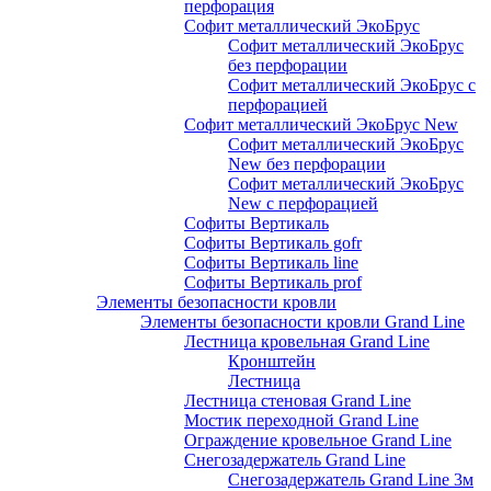
перфорация
Софит металлический ЭкоБрус
Софит металлический ЭкоБрус
без перфорации
Софит металлический ЭкоБрус с
перфорацией
Софит металлический ЭкоБрус New
Софит металлический ЭкоБрус
New без перфорации
Софит металлический ЭкоБрус
New с перфорацией
Софиты Вертикаль
Софиты Вертикаль gofr
Софиты Вертикаль line
Софиты Вертикаль prof
Элементы безопасности кровли
Элементы безопасности кровли Grand Line
Лестница кровельная Grand Line
Кронштейн
Лестница
Лестница стеновая Grand Line
Мостик переходной Grand Line
Ограждение кровельное Grand Line
Снегозадержатель Grand Line
Снегозадержатель Grand Line 3м