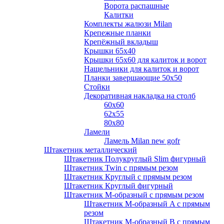
Ворота распашные
Калитки
Комплекты жалюзи Milan
Крепежные планки
Крепёжный вкладыш
Крышки 65х40
Крышки 65х60 для калиток и ворот
Нащельники для калиток и ворот
Планки завершающие 50х50
Стойки
Декоративная накладка на столб
60х60
62х55
80х80
Ламели
Ламель Milan new gofr
Штакетник металлический
Штакетник Полукруглый Slim фигурный
Штакетник Twin с прямым резом
Штакетник Круглый с прямым резом
Штакетник Круглый фигурный
Штакетник М-образный с прямым резом
Штакетник М-образный A с прямым
резом
Штакетник М-образный B с прямым