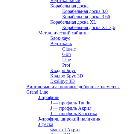
Вертикальный
Корабельная доска
Корабельная доска 3,0
Корабельная доска 3,66
Корабельная доска XL
Корабельная доска XL 3,6
Металлический сайдинг
Блок-хаус
Вертикаль
Classic
Gofr
Line
Prof
Квадро Брус
Квадро Брус 3D
ЭкоБрус 3D
Виниловые и акриловые доборные элементы
Grand Line
J-профиль
J — профиль Tundra
J — профиль Акрил
J — профиль Классика
J-профиль широкий наличник
J-фаска
Фаска J Акрил