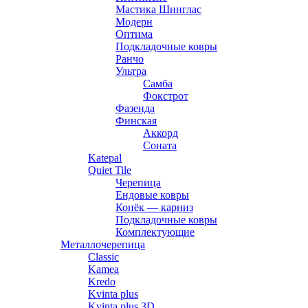
Мастика Шинглас
Модерн
Оптима
Подкладочные ковры
Ранчо
Ультра
Самба
Фокстрот
Фазенда
Финская
Аккорд
Соната
Katepal
Quiet Tile
Черепица
Ендовые ковры
Конёк — карниз
Подкладочные ковры
Комплектующие
Металлочерепица
Classic
Kamea
Kredo
Kvinta plus
Kvinta plus 3D