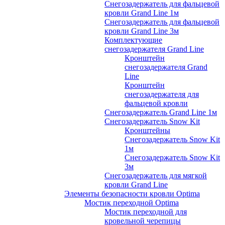
Снегозадержатель для фальцевой
кровли Grand Line 1м
Снегозадержатель для фальцевой
кровли Grand Line 3м
Комплектующие
снегозадержателя Grand Line
Кронштейн
снегозадержателя Grand
Line
Кронштейн
снегозадержателя для
фальцевой кровли
Снегозадержатель Grand Line 1м
Снегозадержатель Snow Kit
Кронштейны
Снегозадержатель Snow Kit
1м
Снегозадержатель Snow Kit
3м
Снегозадержатель для мягкой
кровли Grand Line
Элементы безопасности кровли Optima
Мостик переходной Optima
Мостик переходной для
кровельной черепицы