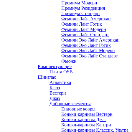
Премиум Модерн
Премиум Резиденция
Премиум Стандарт
Фемили Лайт Американ
Фемили Лайт Готик
Фемили Лайт Модерн
Фемили Лайт Стандарт
Фемили Эко Лайт Американ
Фемили Эко Лайт Готик
Фемили Эко Лайт Модерн
Фемили Эко Лайт Стандарт
Фьюжн
Комплектующие
Плита OSB
Шинглас
Атлантика
Блюз
Вестерн
Джаз
Доборные элементы
Ендовные ковры
Коньки-карнизы Вестерн
Коньки-карнизы Джаз
Коньки-карнизы Кантри
Коньки-карнизы Классик, Ультра