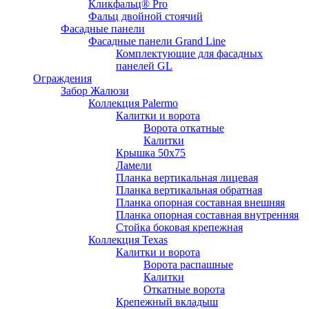
Кликфальц® Pro
Фальц двoйной стоячий
Фасадные панели
Фасадные панели Grand Line
Комплектующие для фасадных
панелей GL
Ограждения
Забор Жалюзи
Коллекция Palermo
Калитки и ворота
Ворота откатные
Калитки
Крышка 50х75
Ламели
Планка вертикальная лицевая
Планка вертикальная обратная
Планка опорная составная внешняя
Планка опорная составная внутренняя
Стойка боковая крепежная
Коллекция Texas
Калитки и ворота
Ворота распашные
Калитки
Откатные ворота
Крепежный вкладыш