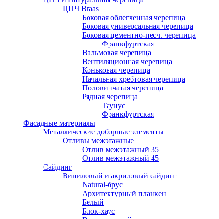
ЦПЧ Braas
Боковая облегченная черепица
Боковая универсальная черепица
Боковая цементно-песч. черепица
Франкфуртская
Вальмовая черепица
Вентиляционная черепица
Коньковая черепица
Начальная хребтовая черепица
Половинчатая черепица
Рядная черепица
Таунус
Франкфуртская
Фасадные материалы
Металлические доборные элементы
Отливы межэтажные
Отлив межэтажный 35
Отлив межэтажный 45
Сайдинг
Виниловый и акриловый сайдинг
Natural-брус
Архитектурный планкен
Белый
Блок-хаус