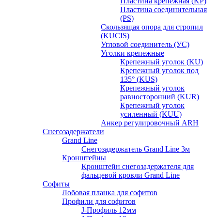
Пластина крепежная (KP)
Пластина соединительная
(PS)
Скользящая опора для стропил
(KUCIS)
Угловой соединитель (УС)
Уголки крепежныe
Крепежный уголок (KU)
Крепежный уголок под
135° (KUS)
Крепежный уголок
равносторонний (KUR)
Крепежный уголок
усиленный (KUU)
Анкер регулировочный ARH
Снегозадержатели
Grand Line
Снегозадержатель Grand Line 3м
Кронштейны
Кронштейн снегозадержателя для
фальцевой кровли Grand Line
Софиты
Лобовая планка для софитов
Профили для софитов
J-Профиль 12мм