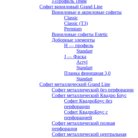
J-Профиль 18мм
Софит виниловый Grand Line
Виниловые и акриловые софиты
Classic
Classic (T3)
Premium
Виниловые софиты Estetic
Доборные элементы
H — профиль
Standart
J — Фаска
Acryl
Standart
Планка финишная 3,0
Standart
Софит металлический Grand Line
Софит металлический без перфорации
Софит металлический Квадро Брус
Софит КвадроБрус без
перфорации
Софит КвадроБрус с
перфорацией
Софит металлический полная
перфорация
Софит металлический центральная