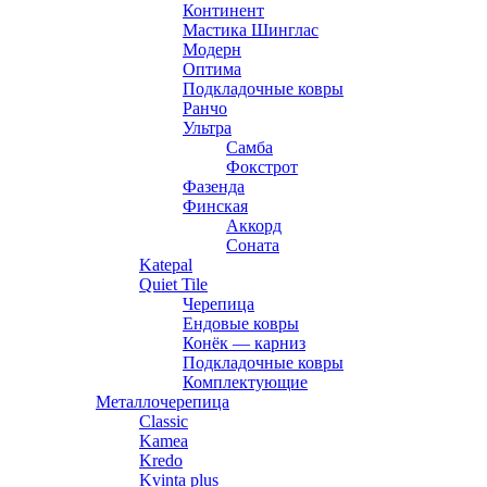
Континент
Мастика Шинглас
Модерн
Оптима
Подкладочные ковры
Ранчо
Ультра
Самба
Фокстрот
Фазенда
Финская
Аккорд
Соната
Katepal
Quiet Tile
Черепица
Ендовые ковры
Конёк — карниз
Подкладочные ковры
Комплектующие
Металлочерепица
Classic
Kamea
Kredo
Kvinta plus