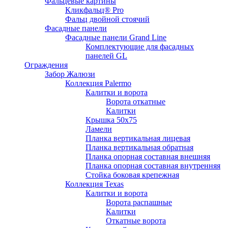
Фальцевые картины
Кликфальц® Pro
Фальц двoйной стоячий
Фасадные панели
Фасадные панели Grand Line
Комплектующие для фасадных
панелей GL
Ограждения
Забор Жалюзи
Коллекция Palermo
Калитки и ворота
Ворота откатные
Калитки
Крышка 50х75
Ламели
Планка вертикальная лицевая
Планка вертикальная обратная
Планка опорная составная внешняя
Планка опорная составная внутренняя
Стойка боковая крепежная
Коллекция Texas
Калитки и ворота
Ворота распашные
Калитки
Откатные ворота