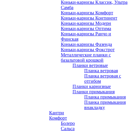
Коньки-карнизы Классик, Ультра
Самба
Коньки-карнизы Комфорт
Коньки-карнизы Континент
Коньки-карнизы Модерн
Коньки-карнизы Оптима
Коньки-карнизы Ранчо и
Финская
Коньки-карнизы Фазенда
Коньки-карнизы Фокстрот
Металлические планки с
базальтовой крошкой
Планки ветровые
Планка ветровая
Планка ветровая с
отгибом
Планки карнизные
Планки примыкания
Планка примыкания
Планка примыкания
внакладку
Кантри
Комфорт
Болеро
Сальса