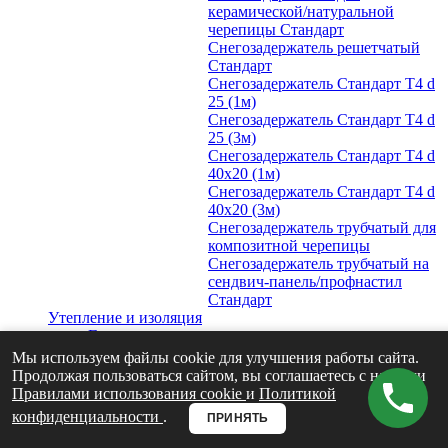
керамической/натуральной
черепицы Стандарт
Снегозадержатель решетчатый
Стандарт
Снегозадержатель Стандарт Т4 d
25 (1м)
Снегозадержатель Стандарт Т4 d
25 (3м)
Снегозадержатель Стандарт Т4 d
40х20 (1м)
Снегозадержатель Стандарт Т4 d
40х20 (3м)
Снегозадержатель трубчатый для
композитной черепицы
Снегозадержатель трубчатый на
сендвич-панель/профнастил
Стандарт
Утепление и изоляция
Гидро-ветрозащита и пароизоляция
Grand Line
Мы используем файлы cookie для улучшения работы сайта.
Утеплитель для кровли
Продолжая пользоваться сайтом, вы соглашаетесь с нашими
Для мансарды
Правилами использования cookie
и
Политикой
Для чердачных перекрытий
конфиденциальности
.
ПРИНЯТЬ
Вентиляция
Кровельная вентиляция