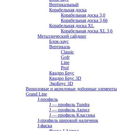
Вертикальный
Корабельная доска
Корабельная доска 3,0
Корабельная доска 3,66
Корабельная доска XL
Корабельная доска XL 3,6
Металлический сайдинг
Блок-хаус
Вертикаль
Classic
Gofr
Line
Prof
Квадро Брус
Квадро Брус 3D
ЭкоБрус 3D
Виниловые и акриловые доборные элементы
Grand Line
J-профиль
J — профиль Tundra
J — профиль Акрил
J — профиль Классика
J-профиль широкий наличник
J-фаска
Фаска J Акрил