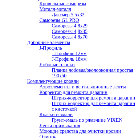
Кровельные саморезы
Металл-металл
Даксмер 5,5х32
Саморезы GL PRO
Сaморезы 4,8х29
Сaморезы 4,8х35
Сaморезы 4,8х70
Доборные элементы
J-Профиль
J-Профиль 12мм
J-Профиль 18мм
Лобовые планки
Планка лобовая/околооконная простая
190х50
Комплектующие кровли
Аэроэлементы и вентиляционные ленты
Корректор для ремонта царапин
Штрих-корректор для ремонта царапин
Штрих-корректор для ремонта царапин
с кисточкой
Краски и эмали
Грунт-эмаль по ржавчине VIXEN
Лента примыкания
Моющие средства для очистки кровли
Отмотка