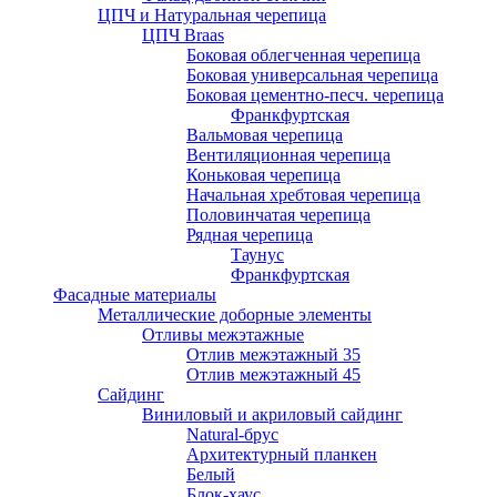
ЦПЧ и Натуральная черепица
ЦПЧ Braas
Боковая облегченная черепица
Боковая универсальная черепица
Боковая цементно-песч. черепица
Франкфуртская
Вальмовая черепица
Вентиляционная черепица
Коньковая черепица
Начальная хребтовая черепица
Половинчатая черепица
Рядная черепица
Таунус
Франкфуртская
Фасадные материалы
Металлические доборные элементы
Отливы межэтажные
Отлив межэтажный 35
Отлив межэтажный 45
Сайдинг
Виниловый и акриловый сайдинг
Natural-брус
Архитектурный планкен
Белый
Блок-хаус