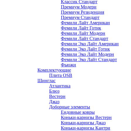
Классик Стандарт
Премиум Модерн
Премиум Резиденция
Премиум Стандарт
Фемили Лайт Американ
Фемили Лайт Готик
Фемили Лайт Модерн
Фемили Лайт Стандарт
Фемили Эко Лайт Американ
Фемили Эко Лайт Готик
Фемили Эко Лайт Модерн
Фемили Эко Лайт Стандарт
Фьюжн
Комплектующие
Плита OSB
Шинглас
Атлантика
Блюз
Вестерн
Джаз
Доборные элементы
Ендовные ковры
Коньки-карнизы Вестерн
Коньки-карнизы Джаз
Коньки-карнизы Кантри