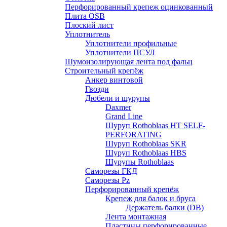
Перфорированный крепеж оцинкованный
Плита OSB
Плоский лист
Уплотнитель
Уплотнители профильные
Уплотнители ПСУЛ
Шумоизолирующая лента под фальц
Строительный крепёж
Анкер винтовой
Гвозди
Дюбели и шурупы
Daxmer
Grand Line
Шуруп Rothoblaas HT SELF-
PERFORATING
Шуруп Rothoblaas SKR
Шуруп Rothoblaas НВS
Шурупы Rothoblaas
Саморeзы ГКД
Саморезы Pz
Перфорированный крепёж
Крепеж для балок и бруса
Держатель балки (DB)
Лента монтажнaя
Пластины перфорированные