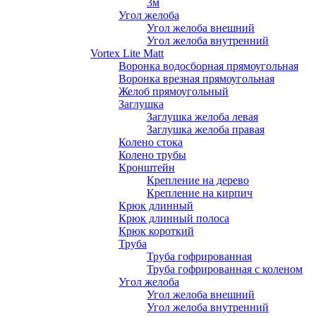
3м
Угол желоба
Угол желоба внешний
Угол желоба внутренний
Vortex Lite Matt
Воронка водосборная прямоугольная
Воронка врезная прямоугольная
Желоб прямоугольный
Заглушка
Заглушка желоба левая
Заглушка желоба правая
Колено стока
Колено трубы
Кронштейн
Крепление на дерево
Крепление на кирпич
Крюк длинный
Крюк длинный полоса
Крюк короткий
Труба
Труба гофрированная
Труба гофрированная с коленом
Угол желоба
Угол желоба внешний
Угол желоба внутренний