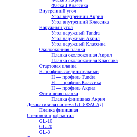
Фаска J Классика
Внутренний угол
Угол внутренний Акрил
Угол внутренний Классика
Наружный угол
Угол наружный Tundra
Угол наружный Акрил
Угол наружный Классика
Околооконная планка
Планка околооконная Акрил
Планка околооконная Классика
Стартовая планка
H-профиль соединительный
Н — профиль Tundra
H — профиль Классика
Н — профиль Акрил
Финишная планка
Планка финишная Акрил
Декоративная система GL ЯФАСАД
Планка финишная
Стеновой профнастил
GL-10
GL-20
GL-8