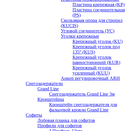
Пластина крепежная (KP)
Пластина соединительная
(PS)
Скользящая опора для стропил
(KUCIS)
Угловой соединитель (УС)
Уголки крепежныe
Крепежный уголок (KU)
Крепежный уголок под
135° (KUS)
Крепежный уголок
равносторонний (KUR)
Крепежный уголок
усиленный (KUU)
Анкер регулировочный ARH
Снегозадержатели
Grand Line
Снегозадержатель Grand Line 3м
Кронштейны
Кронштейн снегозадержателя для
фальцевой кровли Grand Line
Софиты
Лобовая планка для софитов
Профили для софитов
J-Профиль 12мм