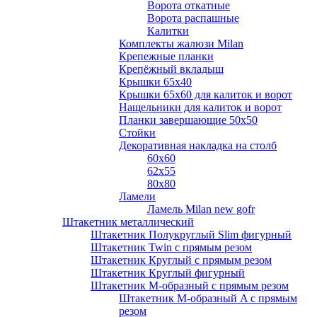
Ворота откатные
Ворота распашные
Калитки
Комплекты жалюзи Milan
Крепежные планки
Крепёжный вкладыш
Крышки 65х40
Крышки 65х60 для калиток и ворот
Нащельники для калиток и ворот
Планки завершающие 50х50
Стойки
Декоративная накладка на столб
60х60
62х55
80х80
Ламели
Ламель Milan new gofr
Штакетник металлический
Штакетник Полукруглый Slim фигурный
Штакетник Twin с прямым резом
Штакетник Круглый с прямым резом
Штакетник Круглый фигурный
Штакетник М-образный с прямым резом
Штакетник М-образный A с прямым
резом