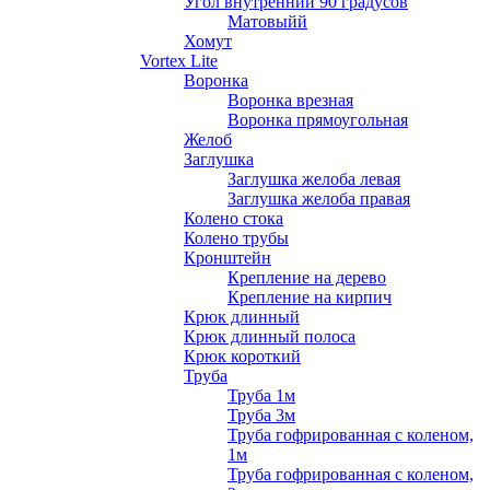
Угол внутренний 90 градусов
Матовыйй
Хомут
Vortex Lite
Воронка
Воронка врезная
Воронка прямоугольная
Желоб
Заглушка
Заглушка желоба левая
Заглушка желоба правая
Колено стока
Колено трубы
Кронштейн
Крепление на дерево
Крепление на кирпич
Крюк длинный
Крюк длинный полоса
Крюк короткий
Труба
Труба 1м
Труба 3м
Труба гофрированная с коленом,
1м
Труба гофрированная с коленом,