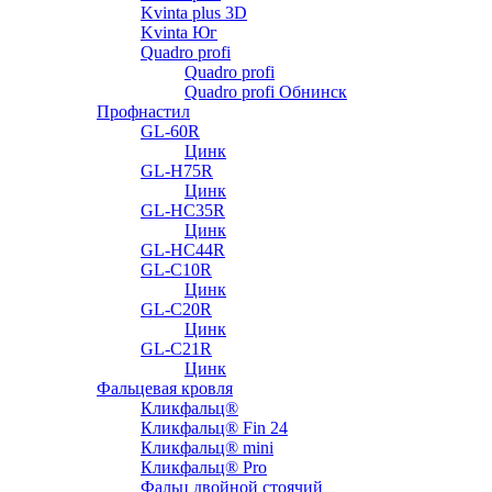
Kvinta plus 3D
Kvinta Юг
Quadro profi
Quadro profi
Quadro profi Обнинск
Профнастил
GL-60R
Цинк
GL-H75R
Цинк
GL-HC35R
Цинк
GL-HC44R
GL-С10R
Цинк
GL-С20R
Цинк
GL-С21R
Цинк
Фальцевая кровля
Кликфальц®
Кликфальц® Fin 24
Кликфальц® mini
Кликфальц® Pro
Фальц двойной стоячий