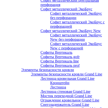
Софит металлический центральная
перфорация
Софит металлический ЭкоБрус
Софит металлический ЭкоБрус
без перфорации
Софит металлический ЭкоБрус с
перфорацией
Софит металлический ЭкоБрус New
Софит металлический ЭкоБрус
New без перфорации
Софит металлический ЭкоБрус
New с перфорацией
Софиты Вертикаль
Софиты Вертикаль gofr
Софиты Вертикаль line
Софиты Вертикаль prof
Элементы безопасности кровли
Элементы безопасности кровли Grand Line
Лестница кровельная Grand Line
Кронштейн
Лестница
Лестница стеновая Grand Line
Мостик переходной Grand Line
Ограждение кровельное Grand Line
Снегозадержатель Grand Line