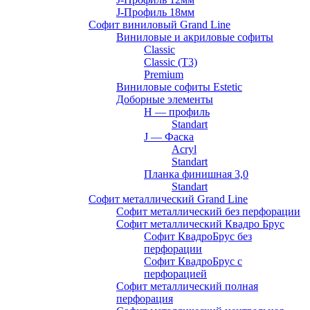
J-Профиль 18мм
Софит виниловый Grand Line
Виниловые и акриловые софиты
Classic
Classic (T3)
Premium
Виниловые софиты Estetic
Доборные элементы
H — профиль
Standart
J — Фаска
Acryl
Standart
Планка финишная 3,0
Standart
Софит металлический Grand Line
Софит металлический без перфорации
Софит металлический Квадро Брус
Софит КвадроБрус без
перфорации
Софит КвадроБрус с
перфорацией
Софит металлический полная
перфорация