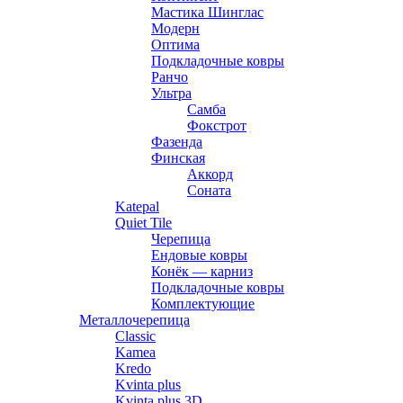
Мастика Шинглас
Модерн
Оптима
Подкладочные ковры
Ранчо
Ультра
Самба
Фокстрот
Фазенда
Финская
Аккорд
Соната
Katepal
Quiet Tile
Черепица
Ендовые ковры
Конёк — карниз
Подкладочные ковры
Комплектующие
Металлочерепица
Classic
Kamea
Kredo
Kvinta plus
Kvinta plus 3D