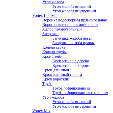
Угол желоба
Угол желоба внешний
Угол желоба внутренний
Vortex Lite Matt
Воронка водосборная прямоугольная
Воронка врезная прямоугольная
Желоб прямоугольный
Заглушка
Заглушка желоба левая
Заглушка желоба правая
Колено стока
Колено трубы
Кронштейн
Крепление на дерево
Крепление на кирпич
Крюк длинный
Крюк длинный полоса
Крюк короткий
Труба
Труба гофрированная
Труба гофрированная с коленом
Угол желоба
Угол желоба внешний
Угол желоба внутренний
Vortex Mix