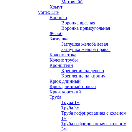
Матовыйй
Хомут
Vortex Lite
Воронка
Воронка врезная
Воронка прямоугольная
Желоб
Заглушка
Заглушка желоба левая
Заглушка желоба правая
Колено стока
Колено трубы
Кронштейн
Крепление на дерево
Крепление на кирпич
Крюк длинный
Крюк длинный полоса
Крюк короткий
Труба
Труба 1м
Труба 3м
Труба гофрированная с коленом,
1м
Труба гофрированная с коленом,
3м