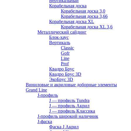
Вертикальный
Корабельная доска
Корабельная доска 3,0
Корабельная доска 3,66
Корабельная доска XL
Корабельная доска XL 3,6
Металлический сайдинг
Блок-хаус
Вертикаль
Classic
Gofr
Line
Prof
Квадро Брус
Квадро Брус 3D
ЭкоБрус 3D
Виниловые и акриловые доборные элементы
Grand Line
J-профиль
J — профиль Tundra
J — профиль Акрил
J — профиль Классика
J-профиль широкий наличник
J-фаска
Фаска J Акрил