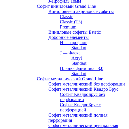
J-Профиль 18мм
Софит виниловый Grand Line
Виниловые и акриловые софиты
Classic
Classic (T3)
Premium
Виниловые софиты Estetic
Доборные элементы
H — профиль
Standart
J — Фаска
Acryl
Standart
Планка финишная 3,0
Standart
Софит металлический Grand Line
Софит металлический без перфорации
Софит металлический Квадро Брус
Софит КвадроБрус без
перфорации
Софит КвадроБрус с
перфорацией
Софит металлический полная
перфорация
Софит металлический центральная