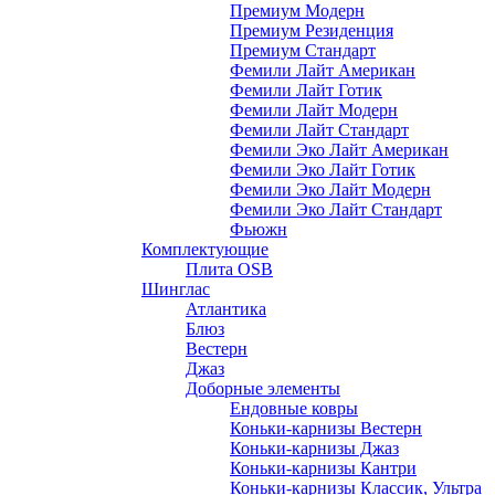
Премиум Модерн
Премиум Резиденция
Премиум Стандарт
Фемили Лайт Американ
Фемили Лайт Готик
Фемили Лайт Модерн
Фемили Лайт Стандарт
Фемили Эко Лайт Американ
Фемили Эко Лайт Готик
Фемили Эко Лайт Модерн
Фемили Эко Лайт Стандарт
Фьюжн
Комплектующие
Плита OSB
Шинглас
Атлантика
Блюз
Вестерн
Джаз
Доборные элементы
Ендовные ковры
Коньки-карнизы Вестерн
Коньки-карнизы Джаз
Коньки-карнизы Кантри
Коньки-карнизы Классик, Ультра