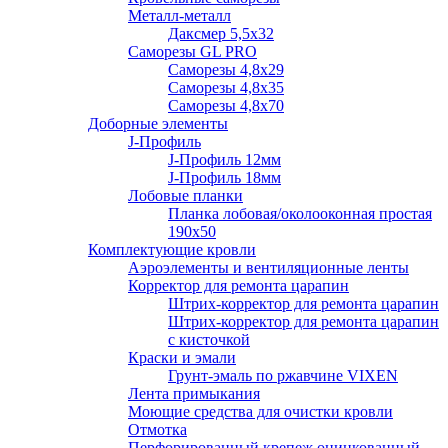
Металл-металл
Даксмер 5,5х32
Саморезы GL PRO
Сaморезы 4,8х29
Сaморезы 4,8х35
Сaморезы 4,8х70
Доборные элементы
J-Профиль
J-Профиль 12мм
J-Профиль 18мм
Лобовые планки
Планка лобовая/околооконная простая
190х50
Комплектующие кровли
Аэроэлементы и вентиляционные ленты
Корректор для ремонта царапин
Штрих-корректор для ремонта царапин
Штрих-корректор для ремонта царапин
с кисточкой
Краски и эмали
Грунт-эмаль по ржавчине VIXEN
Лента примыкания
Моющие средства для очистки кровли
Отмотка
Перфорированный крепеж оцинкованный