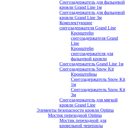
Снегозадержатель для фальцевой
кровли Grand Line 1м
Снегозадержатель для фальцевой
кровли Grand Line 3м
Комплектующие
снегозадержателя Grand Line
Кронштейн
снегозадержателя Grand
Line
Кронштейн
снегозадержателя для
фальцевой кровли
Снегозадержатель Grand Line 1м
Снегозадержатель Snow Kit
Кронштейны
Снегозадержатель Snow Kit
1м
Снегозадержатель Snow Kit
3м
Снегозадержатель для мягкой
кровли Grand Line
Элементы безопасности кровли Optima
Мостик переходной Optima
Мостик переходной для
кровельной черепицы