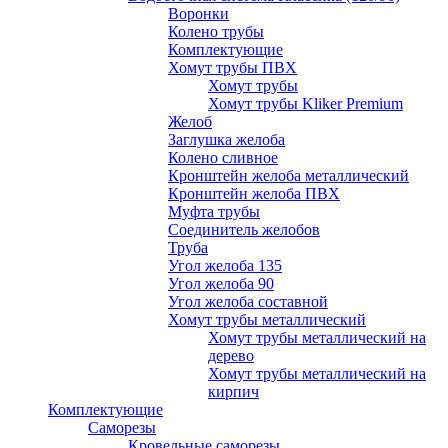
Воронки
Колено трубы
Комплектующие
Хомут трубы ПВХ
Хомут трубы
Хомут трубы Kliker Premium
Желоб
Заглушка желоба
Колено сливное
Кронштейн желоба металлический
Кронштейн желоба ПВХ
Муфта трубы
Соединитель желобов
Труба
Угол желоба 135
Угол желоба 90
Угол желоба составной
Хомут трубы металлический
Хомут трубы металлический на
дерево
Хомут трубы металлический на
кирпич
Комплектующие
Саморезы
Кровельные саморезы