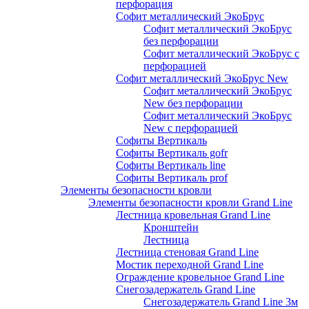
перфорация
Софит металлический ЭкоБрус
Софит металлический ЭкоБрус
без перфорации
Софит металлический ЭкоБрус с
перфорацией
Софит металлический ЭкоБрус New
Софит металлический ЭкоБрус
New без перфорации
Софит металлический ЭкоБрус
New с перфорацией
Софиты Вертикаль
Софиты Вертикаль gofr
Софиты Вертикаль line
Софиты Вертикаль prof
Элементы безопасности кровли
Элементы безопасности кровли Grand Line
Лестница кровельная Grand Line
Кронштейн
Лестница
Лестница стеновая Grand Line
Мостик переходной Grand Line
Ограждение кровельное Grand Line
Снегозадержатель Grand Line
Снегозадержатель Grand Line 3м