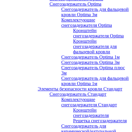
Снегозадержатель Optima
Снегозадержатель для фальцевой
кровли Optima 3м
Комплектующие
снегозадержателя Optima
Кронштейн
снегозадержателя Optima
Кронштейн
снегозадержателя для
фальцевой кровли
Снегозадержатель Optima 1м
Снегозадержатель Optima 3м
Снегозадержатель Optima плюс
3м
Снегозадержатель для фальцевой
кровли Optima 1м
Элементы безопасности кровли Стандарт
Снегозадержатель Стандарт
Комплектующие
снегозадержателя Стандарт
Кронштейн
снегозадержателя
Решетка снегозадержателя
Снегозадержатель для
керамической/натуральной