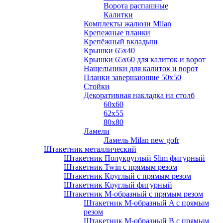
Ворота распашные
Калитки
Комплекты жалюзи Milan
Крепежные планки
Крепёжный вкладыш
Крышки 65х40
Крышки 65х60 для калиток и ворот
Нащельники для калиток и ворот
Планки завершающие 50х50
Стойки
Декоративная накладка на столб
60х60
62х55
80х80
Ламели
Ламель Milan new gofr
Штакетник металлический
Штакетник Полукруглый Slim фигурный
Штакетник Twin с прямым резом
Штакетник Круглый с прямым резом
Штакетник Круглый фигурный
Штакетник М-образный с прямым резом
Штакетник М-образный A с прямым
резом
Штакетник М-образный B с прямым