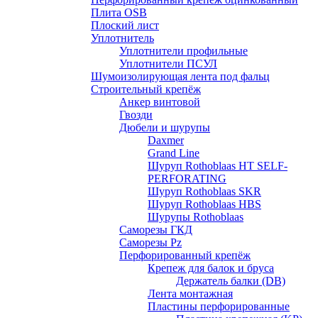
Плита OSB
Плоский лист
Уплотнитель
Уплотнители профильные
Уплотнители ПСУЛ
Шумоизолирующая лента под фальц
Строительный крепёж
Анкер винтовой
Гвозди
Дюбели и шурупы
Daxmer
Grand Line
Шуруп Rothoblaas HT SELF-
PERFORATING
Шуруп Rothoblaas SKR
Шуруп Rothoblaas НВS
Шурупы Rothoblaas
Саморeзы ГКД
Саморезы Pz
Перфорированный крепёж
Крепеж для балок и бруса
Держатель балки (DB)
Лента монтажнaя
Пластины перфорированные