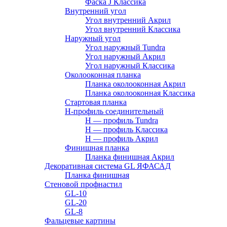
Фаска J Классика
Внутренний угол
Угол внутренний Акрил
Угол внутренний Классика
Наружный угол
Угол наружный Tundra
Угол наружный Акрил
Угол наружный Классика
Околооконная планка
Планка околооконная Акрил
Планка околооконная Классика
Стартовая планка
H-профиль соединительный
Н — профиль Tundra
H — профиль Классика
Н — профиль Акрил
Финишная планка
Планка финишная Акрил
Декоративная система GL ЯФАСАД
Планка финишная
Стеновой профнастил
GL-10
GL-20
GL-8
Фальцевые картины