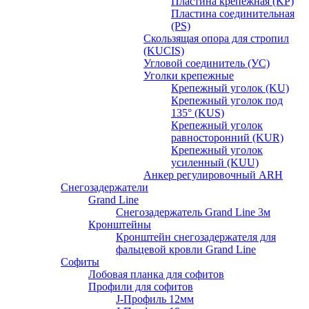
Пластина крепежная (KP)
Пластина соединительная
(PS)
Скользящая опора для стропил
(KUCIS)
Угловой соединитель (УС)
Уголки крепежныe
Крепежный уголок (KU)
Крепежный уголок под
135° (KUS)
Крепежный уголок
равносторонний (KUR)
Крепежный уголок
усиленный (KUU)
Анкер регулировочный ARH
Снегозадержатели
Grand Line
Снегозадержатель Grand Line 3м
Кронштейны
Кронштейн снегозадержателя для
фальцевой кровли Grand Line
Софиты
Лобовая планка для софитов
Профили для софитов
J-Профиль 12мм