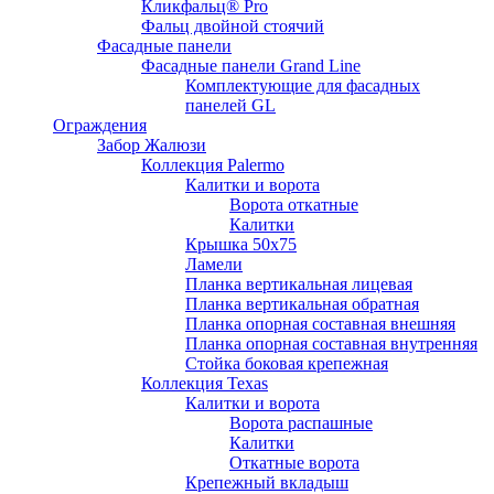
Кликфальц® Pro
Фальц двoйной стоячий
Фасадные панели
Фасадные панели Grand Line
Комплектующие для фасадных
панелей GL
Ограждения
Забор Жалюзи
Коллекция Palermo
Калитки и ворота
Ворота откатные
Калитки
Крышка 50х75
Ламели
Планка вертикальная лицевая
Планка вертикальная обратная
Планка опорная составная внешняя
Планка опорная составная внутренняя
Стойка боковая крепежная
Коллекция Texas
Калитки и ворота
Ворота распашные
Калитки
Откатные ворота
Крепежный вкладыш