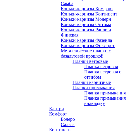
Самба
Коньки-карнизы Комфорт
Коньки-карнизы Континент
Коньки-карнизы Модерн
Коньки-карнизы Оптима
Коньки-карнизы Ранчо и
Финская
Коньки-карнизы Фазенда
Коньки-карнизы Фокстрот
Металлические планки с
базальтовой крошкой
Планки ветровые
Планка ветровая
Планка ветровая с
отгибом
Планки карнизные
Планки примыкания
Планка примыкания
Планка примыкания
внакладку
Кантри
Комфорт
Болеро
Сальса
Континент