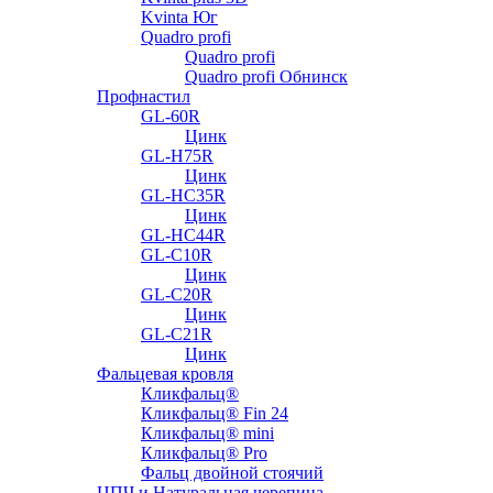
Kvinta Юг
Quadro profi
Quadro profi
Quadro profi Обнинск
Профнастил
GL-60R
Цинк
GL-H75R
Цинк
GL-HC35R
Цинк
GL-HC44R
GL-С10R
Цинк
GL-С20R
Цинк
GL-С21R
Цинк
Фальцевая кровля
Кликфальц®
Кликфальц® Fin 24
Кликфальц® mini
Кликфальц® Pro
Фальц двойной стоячий
ЦПЧ и Натуральная черепица