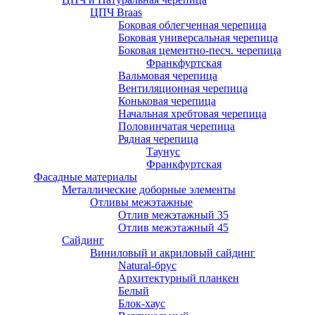
ЦПЧ Braas
Боковая облегченная черепица
Боковая универсальная черепица
Боковая цементно-песч. черепица
Франкфуртская
Вальмовая черепица
Вентиляционная черепица
Коньковая черепица
Начальная хребтовая черепица
Половинчатая черепица
Рядная черепица
Таунус
Франкфуртская
Фасадные материалы
Металлические доборные элементы
Отливы межэтажные
Отлив межэтажный 35
Отлив межэтажный 45
Сайдинг
Виниловый и акриловый сайдинг
Natural-брус
Архитектурный планкен
Белый
Блок-хаус