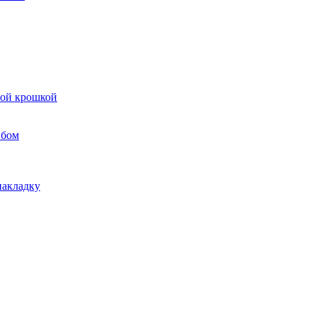
вой крошкой
ибом
накладку