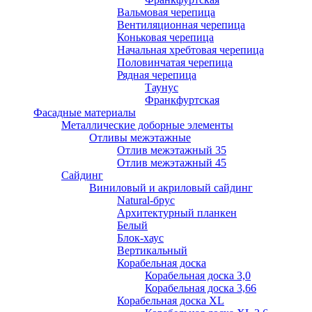
Вальмовая черепица
Вентиляционная черепица
Коньковая черепица
Начальная хребтовая черепица
Половинчатая черепица
Рядная черепица
Таунус
Франкфуртская
Фасадные материалы
Металлические доборные элементы
Отливы межэтажные
Отлив межэтажный 35
Отлив межэтажный 45
Сайдинг
Виниловый и акриловый сайдинг
Natural-брус
Архитектурный планкен
Белый
Блок-хаус
Вертикальный
Корабельная доска
Корабельная доска 3,0
Корабельная доска 3,66
Корабельная доска XL