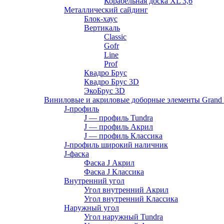
Корабельная доска XL 3,6
Металлический сайдинг
Блок-хаус
Вертикаль
Classic
Gofr
Line
Prof
Квадро Брус
Квадро Брус 3D
ЭкоБрус 3D
Виниловые и акриловые доборные элементы Grand 
J-профиль
J — профиль Tundra
J — профиль Акрил
J — профиль Классика
J-профиль широкий наличник
J-фаска
Фаска J Акрил
Фаска J Классика
Внутренний угол
Угол внутренний Акрил
Угол внутренний Классика
Наружный угол
Угол наружный Tundra