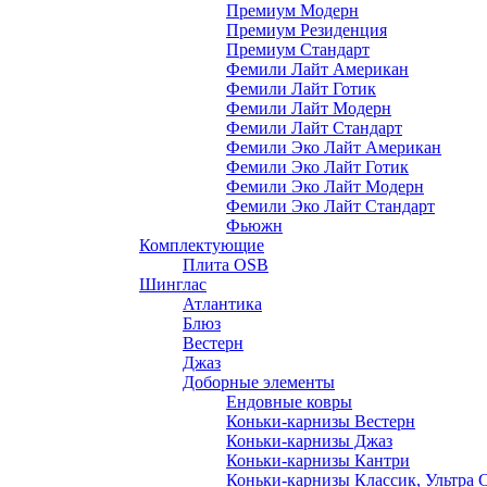
Премиум Модерн
Премиум Резиденция
Премиум Стандарт
Фемили Лайт Американ
Фемили Лайт Готик
Фемили Лайт Модерн
Фемили Лайт Стандарт
Фемили Эко Лайт Американ
Фемили Эко Лайт Готик
Фемили Эко Лайт Модерн
Фемили Эко Лайт Стандарт
Фьюжн
Комплектующие
Плита OSB
Шинглас
Атлантика
Блюз
Вестерн
Джаз
Доборные элементы
Ендовные ковры
Коньки-карнизы Вестерн
Коньки-карнизы Джаз
Коньки-карнизы Кантри
Коньки-карнизы Классик, Ультра 