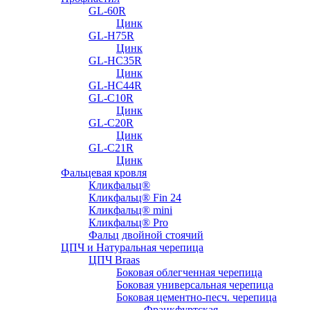
GL-60R
Цинк
GL-H75R
Цинк
GL-HC35R
Цинк
GL-HC44R
GL-С10R
Цинк
GL-С20R
Цинк
GL-С21R
Цинк
Фальцевая кровля
Кликфальц®
Кликфальц® Fin 24
Кликфальц® mini
Кликфальц® Pro
Фальц двойной стоячий
ЦПЧ и Натуральная черепица
ЦПЧ Braas
Боковая облегченная черепица
Боковая универсальная черепица
Боковая цементно-песч. черепица
Франкфуртская