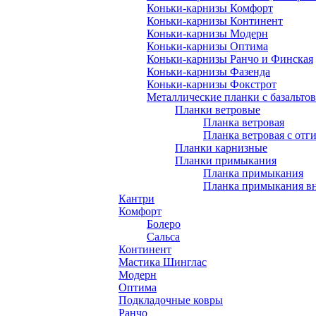
Коньки-карнизы Комфорт
Коньки-карнизы Континент
Коньки-карнизы Модерн
Коньки-карнизы Оптима
Коньки-карнизы Ранчо и Финская
Коньки-карнизы Фазенда
Коньки-карнизы Фокстрот
Металлические планки с базальто
Планки ветровые
Планка ветровая
Планка ветровая с отг
Планки карнизные
Планки примыкания
Планка примыкания
Планка примыкания в
Кантри
Комфорт
Болеро
Сальса
Континент
Мастика Шинглас
Модерн
Оптима
Подкладочные ковры
Ранчо