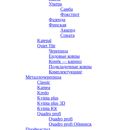
Ультра
Самба
Фокстрот
Фазенда
Финская
Аккорд
Соната
Katepal
Quiet Tile
Черепица
Ендовые ковры
Конёк — карниз
Подкладочные ковры
Комплектующие
Металлочерепица
Classic
Kamea
Kredo
Kvinta plus
Kvinta plus 3D
Kvinta Юг
Quadro profi
Quadro profi
Quadro profi Обнинск
Профнастил