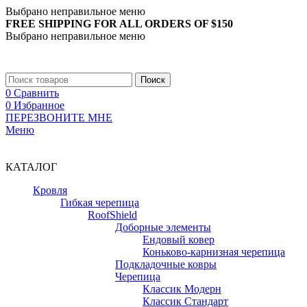
Выбрано неправильное меню
FREE SHIPPING FOR ALL ORDERS OF $150
Выбрано неправильное меню
+7 (988) 890-30-00
Поиск
0
Сравнить
0
Избранное
ПЕРЕЗВОНИТЕ МНЕ
Меню
+7 (988) 890-30-00
КАТАЛОГ
Кровля
Гибкая черепица
RoofShield
Доборные элементы
Ендовый ковер
Коньково-карнизная черепица
Подкладочные ковры
Черепица
Классик Модерн
Классик Стандарт