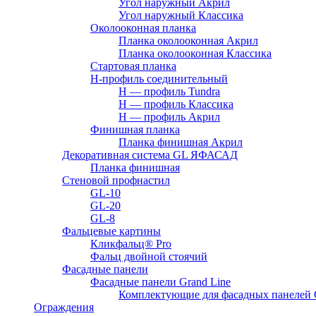
Угол наружный Акрил
Угол наружный Классика
Околооконная планка
Планка околооконная Акрил
Планка околооконная Классика
Стартовая планка
H-профиль соединительный
Н — профиль Tundra
H — профиль Классика
Н — профиль Акрил
Финишная планка
Планка финишная Акрил
Декоративная система GL ЯФАСАД
Планка финишная
Стеновой профнастил
GL-10
GL-20
GL-8
Фальцевые картины
Кликфальц® Pro
Фальц двoйной стоячий
Фасадные панели
Фасадные панели Grand Line
Комплектующие для фасадных панелей
Ограждения